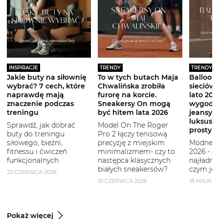
INSPIRACJE
TRENDY
TRENDY
Jakie buty na siłownię
To w tych butach Maja
Balloon 
wybrać? 7 cech, które
Chwalińska zrobiła
sieciówe
naprawdę mają
furorę na korcie.
lato 2026
znaczenie podczas
Sneakersy On mogą
wygodni
treningu
być hitem lata 2026
jeansy i
luksuso
Sprawdź, jak dobrać
Model On The Roger
prostym
buty do treningu
Pro 2 łączy tenisową
siłowego, bieżni,
precyzję z miejskim
Modne b
fitnessu i ćwiczeń
minimalizmem- czy to
2026 - g
funkcjonalnych
następca klasycznych
najładni
białych sneakersów?
czym je 
22 CZERWCA 2026
10 CZERWCA 2026
18 MAJA 2
Pokaż więcej