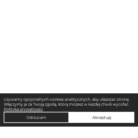
Używamy opcjonalnych cookies analitycznych, aby ulepszać stronę.
Włączymy je za Twoją zgodą, którą możesz w każdej chwili wycofać.
Polityka prywatności
Odrzucam
Akceptuję