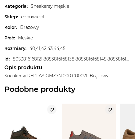
Kategoria
:
Sneakersy męskie
Sklep
:
eobuwie.pl
Kolor
:
Brązowy
Płeć
:
Męskie
Rozmiary
:
40,41,42,43,44,45
Id
:
8053816168121,8053816168138,8053816168145,8053816168152,8053816168169,8053816168176,8053816168183
Opis produktu
Sneakersy REPLAY GMZ7N.000.C0002L Brązowy
Podobne produkty