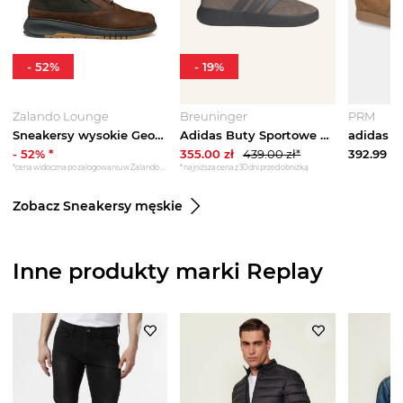
-
52
%
-
19
%
Zalando Lounge
Breuninger
PRM
Sneakersy wysokie Geox ciemnobrązowy
Adidas Buty Sportowe Barreda Decode braun brązowy
-
52
% *
355.00
zł
439.00
zł*
392.99
zł
*cena widoczna po zalogowaniu w Zalando Lounge
*najniższa cena z 30 dni przed obniżką
Zobacz Sneakersy męskie
Inne produkty marki Replay