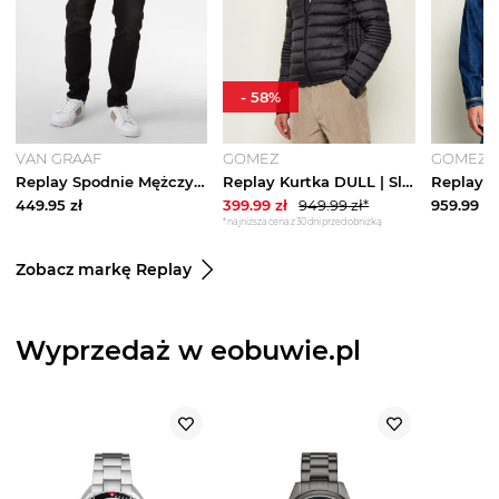
-
58
%
VAN GRAAF
GOMEZ
GOMEZ
Replay Spodnie Mężczyźni Bawełna czarny
Replay Kurtka DULL | Slim Fit czarny
449.95
zł
399.99
zł
949.99
zł*
959.99
zł
*najniższa cena z 30 dni przed obniżką
Zobacz markę Replay
Wyprzedaż w eobuwie.pl