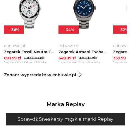
-
36
%
-
34
%
-
32
%
eobuwie.pl
eobuwie.pl
eobuwie.
Zegarek Fossil Neutra Chrono FS6063 Brązowy
Zegarek Armani Exchange Kilian AX1421 Szary
699.99
zł
1089.00
zł*
649.99
zł
979.99
zł*
359.99
zł
*najniższa cena z 30 dni przed obniżką
*najniższa cena z 30 dni przed obniżką
*najniższa cena 
Zobacz wyprzedaże w eobuwie.pl
Marka Replay
Sprawdź Sneakersy męskie marki Replay