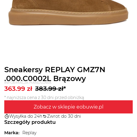
Sneakersy REPLAY GMZ7N
.000.C0002L Brązowy
INFORMACJA HANDLOWA
363.99
zł
383.99
zł
*
* najniższa cena z 30 dni przed obniżką
Zobacz w sklepie eobuwie.pl
Wysyłka do 24h
Zwrot do 30 dni
Szczegóły produktu
Marka
:
Replay