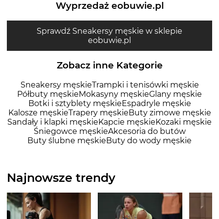
Wyprzedaż eobuwie.pl
Sprawdź Sneakersy męskie w sklepie
eobuwie.pl
Zobacz inne Kategorie
Sneakersy męskie
Trampki i tenisówki męskie
Półbuty męskie
Mokasyny męskie
Glany męskie
Botki i sztyblety męskie
Espadryle męskie
Kalosze męskie
Trapery męskie
Buty zimowe męskie
Sandały i klapki męskie
Kapcie męskie
Kozaki męskie
Śniegowce męskie
Akcesoria do butów
Buty ślubne męskie
Buty do wody męskie
Najnowsze trendy