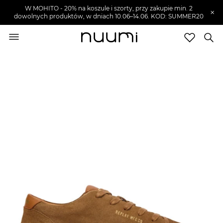
W MOHITO - 20% na koszule i szorty, przy zakupie min. 2
×
dowolnych produktów, w dniach 10.06–14.06. KOD: SUMMER20
nuumi.pl
>
Buty męskie
>
Sneakersy męskie
Marki
Trendy
SZUKAJ
Wyprzedaże