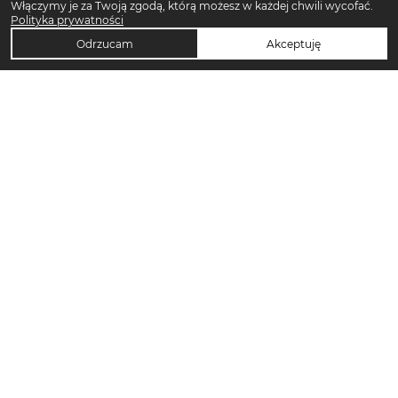
Włączymy je za Twoją zgodą, którą możesz w każdej chwili wycofać.
Polityka prywatności
Odrzucam
Akceptuję
TOP KATEGORIE DAMSKIE
Trencze damskie
Klapki płaskie damskie
Sukienki midi damskie
Sukienki maxi damskie
Klapki damskie
Torebki crossbody
Sandały damskie
Torebki tote bag
Sukienki codzienne damskie
Sandały na koturnie
Pierścionki
Sandały na obcasie
Szorty damskie
Spodnie dresowe damskie