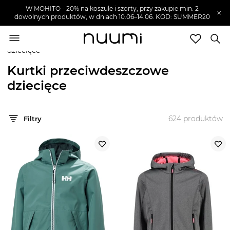
W MOHITO - 20% na koszule i szorty, przy zakupie min. 2
×
dowolnych produktów, w dniach 10.06–14.06. KOD: SUMMER20
nuumi.pl
>
Ubrania dziecięce
>
Kurtki i płaszcze
dziecięce
>
Kurtki dziecięce
>
Kurtki przeciwdeszczowe
dziecięce
Dziecko
Kurtki przeciwdeszczowe
dziecięce
Ubrania dziecięce
SZUKAJ
Zobacz wszystko
624
produktów
Filtry
Marynarki dziecięce
Bolerka dziecięce
Bluzki i koszule dziecięce
Bluzki dziecięce