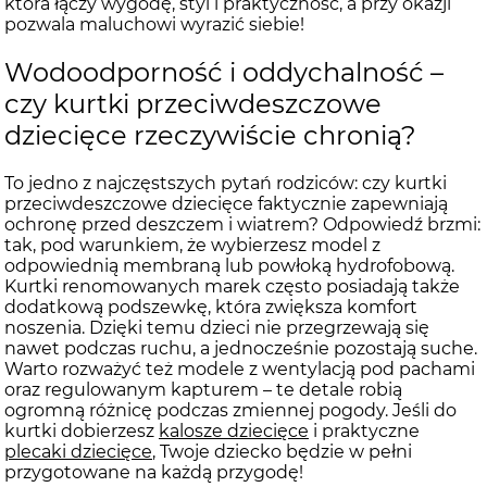
która łączy wygodę, styl i praktyczność, a przy okazji
pozwala maluchowi wyrazić siebie!
Wodoodporność i oddychalność –
czy kurtki przeciwdeszczowe
dziecięce rzeczywiście chronią?
To jedno z najczęstszych pytań rodziców: czy kurtki
przeciwdeszczowe dziecięce faktycznie zapewniają
ochronę przed deszczem i wiatrem? Odpowiedź brzmi:
tak, pod warunkiem, że wybierzesz model z
odpowiednią membraną lub powłoką hydrofobową.
Kurtki renomowanych marek często posiadają także
dodatkową podszewkę, która zwiększa komfort
noszenia. Dzięki temu dzieci nie przegrzewają się
nawet podczas ruchu, a jednocześnie pozostają suche.
Warto rozważyć też modele z wentylacją pod pachami
oraz regulowanym kapturem – te detale robią
ogromną różnicę podczas zmiennej pogody. Jeśli do
kurtki dobierzesz
kalosze dziecięce
i praktyczne
plecaki dziecięce
, Twoje dziecko będzie w pełni
przygotowane na każdą przygodę!