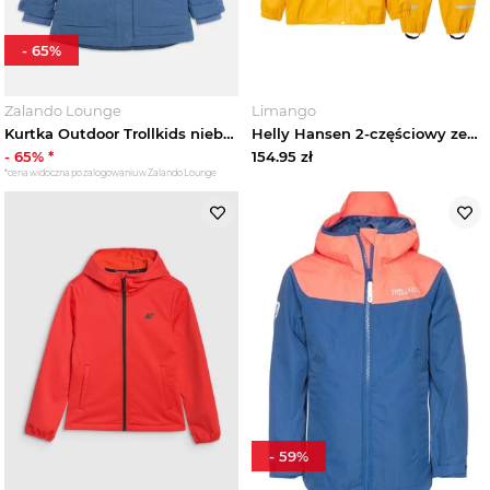
-
65
%
Zalando Lounge
Limango
Kurtka Outdoor Trollkids niebieski
Helly Hansen 2-częściowy zestaw przeciwdeszczowy "Bergen 2.0" w kolorze żółtym rozmiar: 116
-
65
% *
154.95
zł
*cena widoczna po zalogowaniu w Zalando Lounge
-
59
%