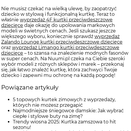
Nie musisz czekać na wielką ulewę, by zaopatrzyć
dziecko w stylową i funkcjonalną kurtkę. Teraz to
właśnie
wyprzedaż 4F kurtki przeciwdeszczowe
dziecięce
daje okazję do upolowania markowych
modeli w świetnych cenach. Jeśli szukasz jeszcze
większego wyboru, koniecznie sprawdź
wyprzedaż
Zalando Lounge kurtki przeciwdeszczowe dziecięce
oraz
wyprzedaż Limango kurtki przeciwdeszczowe
dziecięce
– to szansa na znalezienie modnych fasonów
w super cenach. Na Nuumi.pl czeka na Ciebie szeroki
wybór modeli z różnych sklepów i marek – przekonaj
się, jak łatwo znaleźć kurtkę, która zachwyci Twoje
dziecko i zapewni mu ochronę na każdą pogodę!
Powiązane artykuły
5 topowych kurtek zimowych z wyprzedaży,
których nie możesz przegapić
Najmodniejsze śniegowce damskie: Jak wybrać
ciepłe i stylowe buty na zimę?
Trendy wiosna 2025: Kurtka zamszowa to hit
sezonu!