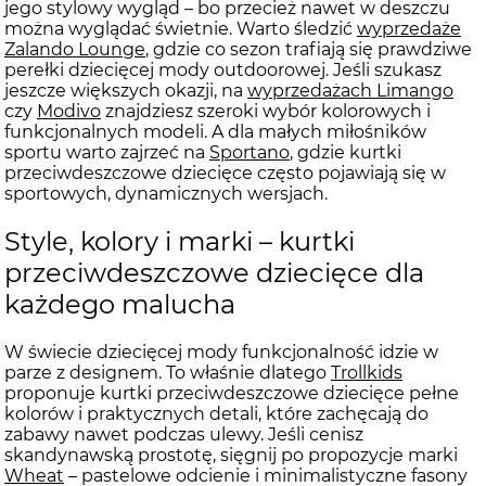
jego stylowy wygląd – bo przecież nawet w deszczu
można wyglądać świetnie. Warto śledzić
wyprzedaże
Zalando Lounge
, gdzie co sezon trafiają się prawdziwe
perełki dziecięcej mody outdoorowej. Jeśli szukasz
jeszcze większych okazji, na
wyprzedażach Limango
czy
Modivo
znajdziesz szeroki wybór kolorowych i
funkcjonalnych modeli. A dla małych miłośników
sportu warto zajrzeć na
Sportano
, gdzie kurtki
przeciwdeszczowe dziecięce często pojawiają się w
sportowych, dynamicznych wersjach.
Style, kolory i marki – kurtki
przeciwdeszczowe dziecięce dla
każdego malucha
W świecie dziecięcej mody funkcjonalność idzie w
parze z designem. To właśnie dlatego
Trollkids
proponuje kurtki przeciwdeszczowe dziecięce pełne
kolorów i praktycznych detali, które zachęcają do
zabawy nawet podczas ulewy. Jeśli cenisz
skandynawską prostotę, sięgnij po propozycje marki
Wheat
– pastelowe odcienie i minimalistyczne fasony