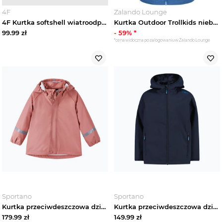
4F
Zalando Lounge
4F Kurtka softshell wiatroodporna membrana 5000 chłopięca - czerwona 158 (12-13 lat)
Kurtka Outdoor Trollkids niebieski
99.99
zł
-
59
% *
*cena widoczna po zalogowaniu w Zalando Lounge
Sportano
Sportano
Kurtka przeciwdeszczowa dziecięca Reima Lampi rose blush Różowy
Kurtka przeciwdeszczowa dziecięca CMP 35Z5514 Fix Hood black / blue Granatowy
179.99
zł
149.99
zł