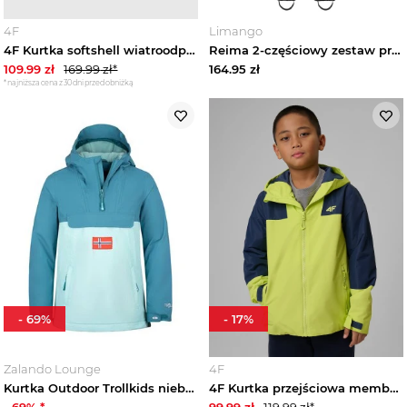
4F
Limango
Zobacz wszystko
4F Kurtka softshell wiatroodporna membrana 5000 dziewczęca - niebieska 128 (7-8 lat)
Reima 2-częściowy zestaw przeciwdeszczowy "Moomin" w kolorze czarno-jasnoróżowym rozmiar: 86
109.99
zł
169.99
zł*
164.95
zł
*najniższa cena z 30 dni przed obniżką
Kamizelki dziecięce
Kurtki przejściowe dziecięce
Kurtki przeciwdeszczowe dziecięce
Kurtki zimowe dziecięce
Kurtki puchowe dziecięce
Kurtki jeansowe dziecięce
-
69
%
-
17
%
Płaszcze dziecięce
Zalando Lounge
4F
Kurtka Outdoor Trollkids niebieski
4F Kurtka przejściowa membrana 5000 chłopięca - zielona 122 (6-7 lat)