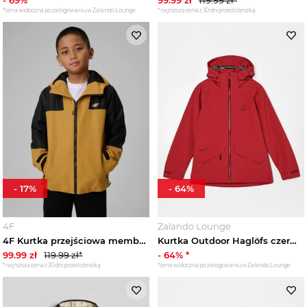
-
69
% *
99.99
zł
119.99
zł*
Spódnice dziewczęce
*cena widoczna po zalogowaniu w Zalando Lounge
*najniższa cena z 30 dni przed obniżką
Spodnie i legginsy dziecięce
Sukienki dziewczęce
Swetry i kardigany dziecięce
Szorty dziecięce
Topy i koszulki dziecięce
-
17
%
-
64
%
Bielizna dziecięca
4F
Zalando Lounge
4F Kurtka przejściowa membrana 5000 chłopięca - brązowa 128 (7-8 lat)
Kurtka Outdoor Haglöfs czerwony
Moda plażowa dziecięca
99.99
zł
119.99
zł*
-
64
% *
*najniższa cena z 30 dni przed obniżką
*cena widoczna po zalogowaniu w Zalando Lounge
Buty dziecięce