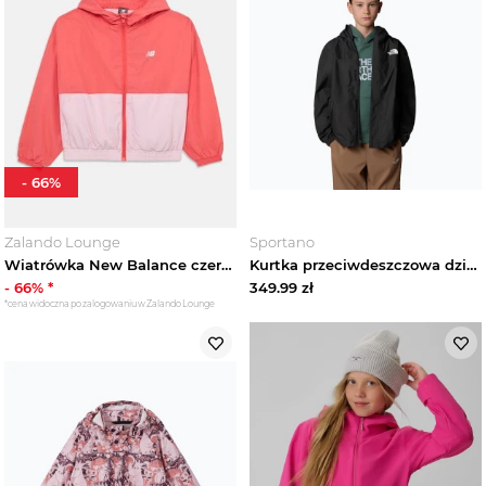
-
66
%
Zalando Lounge
Sportano
Wiatrówka New Balance czerwony
Kurtka przeciwdeszczowa dziecięca The North Face Antora tnf blk / tnf blk Czarny
-
66
% *
349.99
zł
*cena widoczna po zalogowaniu w Zalando Lounge