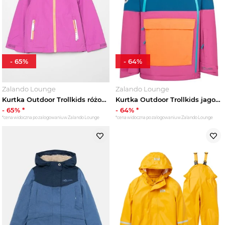
-
65
%
-
64
%
Zalando Lounge
Zalando Lounge
Kurtka Outdoor Trollkids różowy
Kurtka Outdoor Trollkids jagodowy
-
65
% *
-
64
% *
*cena widoczna po zalogowaniu w Zalando Lounge
*cena widoczna po zalogowaniu w Zalando Lounge