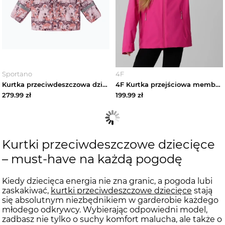
Sportano
4F
Kurtka przeciwdeszczowa dziecięca Reima Vesi pale rose Różowy
4F Kurtka przejściowa membrana 5000 dziewczęca - różowa 128 (7-8 lat)
279.99
zł
199.99
zł
Kurtki przeciwdeszczowe dziecięce
– must-have na każdą pogodę
Kiedy dziecięca energia nie zna granic, a pogoda lubi
zaskakiwać,
kurtki przeciwdeszczowe dziecięce
stają
się absolutnym niezbędnikiem w garderobie każdego
młodego odkrywcy. Wybierając odpowiedni model,
zadbasz nie tylko o suchy komfort malucha, ale także o