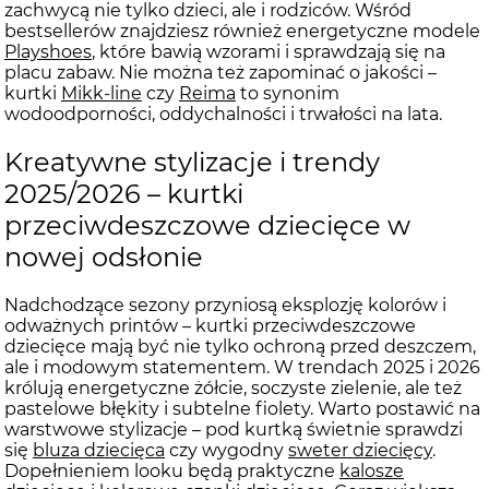
zachwycą nie tylko dzieci, ale i rodziców. Wśród
bestsellerów znajdziesz również energetyczne modele
Playshoes
, które bawią wzorami i sprawdzają się na
placu zabaw. Nie można też zapominać o jakości –
kurtki
Mikk-line
czy
Reima
to synonim
wodoodporności, oddychalności i trwałości na lata.
Kreatywne stylizacje i trendy
2025/2026 – kurtki
przeciwdeszczowe dziecięce w
nowej odsłonie
Nadchodzące sezony przyniosą eksplozję kolorów i
odważnych printów – kurtki przeciwdeszczowe
dziecięce mają być nie tylko ochroną przed deszczem,
ale i modowym statementem. W trendach 2025 i 2026
królują energetyczne żółcie, soczyste zielenie, ale też
pastelowe błękity i subtelne fiolety. Warto postawić na
warstwowe stylizacje – pod kurtką świetnie sprawdzi
się
bluza dziecięca
czy wygodny
sweter dziecięcy
.
Dopełnieniem looku będą praktyczne
kalosze