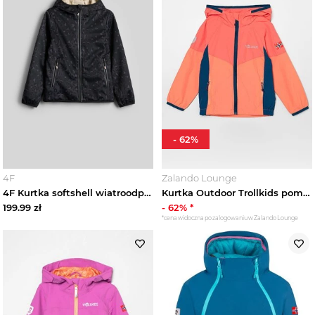
Moda sportowa dziecięca
Akcesoria dziecięce
Niemowlę
Marki
-
62
%
Trendy
4F
Zalando Lounge
Wyprzedaże
4F Kurtka softshell wiatroodporna membrana 5000 dziewczęca - czarny 146 (10-11 lat)
Kurtka Outdoor Trollkids pomarańczowy
199.99
zł
-
62
% *
*cena widoczna po zalogowaniu w Zalando Lounge