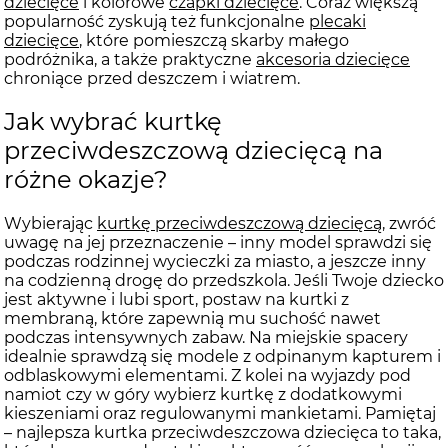
dziecięce
i kolorowe
czapki dziecięce
. Coraz większą
popularność zyskują też funkcjonalne
plecaki
dziecięce
, które pomieszczą skarby małego
podróżnika, a także praktyczne
akcesoria dziecięce
chroniące przed deszczem i wiatrem.
Jak wybrać kurtkę
przeciwdeszczową dziecięcą na
różne okazje?
Wybierając
kurtkę przeciwdeszczową dziecięcą
, zwróć
uwagę na jej przeznaczenie – inny model sprawdzi się
podczas rodzinnej wycieczki za miasto, a jeszcze inny
na codzienną drogę do przedszkola. Jeśli Twoje dziecko
jest aktywne i lubi sport, postaw na kurtki z
membraną, które zapewnią mu suchość nawet
podczas intensywnych zabaw. Na miejskie spacery
idealnie sprawdzą się modele z odpinanym kapturem i
odblaskowymi elementami. Z kolei na wyjazdy pod
namiot czy w góry wybierz kurtkę z dodatkowymi
kieszeniami oraz regulowanymi mankietami. Pamiętaj
– najlepsza kurtka przeciwdeszczowa dziecięca to taka,