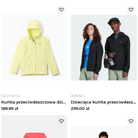
Sportano
Adidas
Kurtka przeciwdeszczowa dziecięca Columbia Arcadia II Jacket citron haze Żółty
Dziecięca kurtka przeciwdeszczowa Terrex Multi 2 Layer CLIMAPROOF Adidas czarny
169.99
zł
299.00
zł