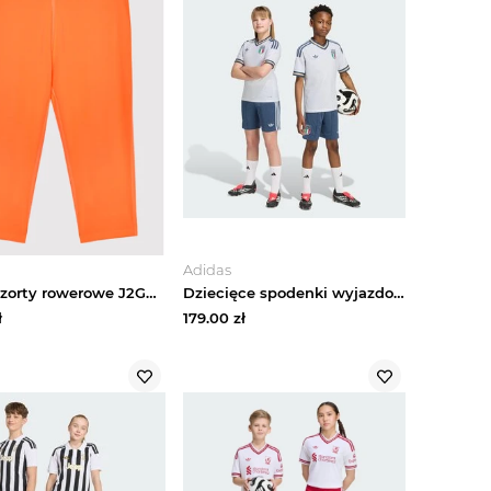
Adidas
Guess Szorty rowerowe J2GB10 MC049 Pomarańczowy Slim Fit
Dziecięce spodenki wyjazdowe Włochy 26 Adidas Night Marine
ł
179.00
zł