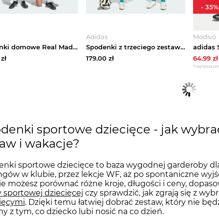
-
35
%
Adidas
Modivo
Spodenki domowe Real Madryt 25 / 26 Adidas biały
Spodenki z trzeciego zestawu Liverpool FC 25 / 26 Adidas biały
zł
179.00
zł
64.99
zł
*najniższa cen
denki sportowe dziecięce - jak wybrać
aw i wakacje?
nki sportowe dziecięce to baza wygodnej garderoby dl
ngów w klubie, przez lekcje WF, aż po spontaniczne wyjś
ie możesz porównać różne kroje, długości i ceny, dopaso
sportowej dziecięcej
czy sprawdzić, jak zgrają się z wy
ięcymi
. Dzięki temu łatwiej dobrać zestaw, który nie bę
y z tym, co dziecko lubi nosić na co dzień.