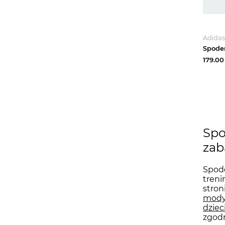
Adidas
179.00
Spo
zab
Spode
treni
stron
mody 
dziec
zgodn