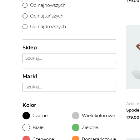
179.00
Od najnowszych
Od najtańszych
Od najdroższych
Sklep
Marki
Adidas
Kolor
Czarne
Wielokolorowe
179.00
Białe
Zielone
Czerwone
Pomarańczowe