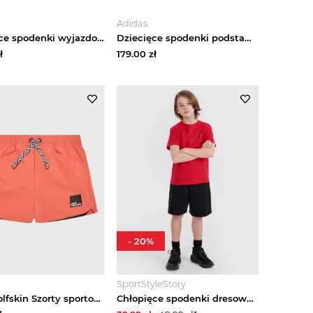
Adidas
Dziecięce spodenki wyjazdowe Ajax Amsterdam 26 / 27 Adidas czarny
Dziecięce spodenki podstawowe Manchester United 26 / 27 Adidas biały
ł
179.00
zł
-
20
%
SportStyleStory
Jack Wolfskin Szorty sportowe Teen 1609881 Różowy Regular Fit
Chłopięce spodenki dresowe 4F 4FJWMM00TSHOM629 - czarne