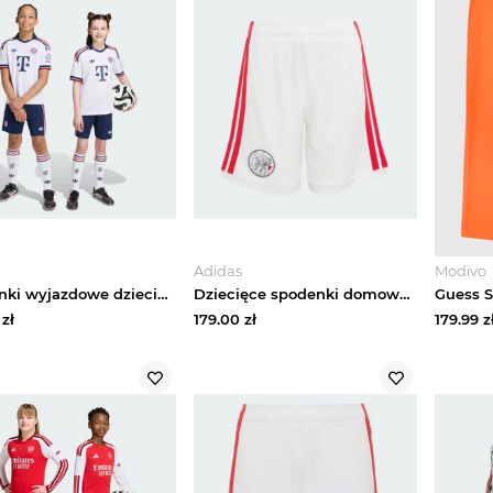
Adidas
Modivo
Spodenki wyjazdowe dziecięce FC Bayern 26 / 27 Adidas Night Indigo
Dziecięce spodenki domowe Ajax Amsterdam 26 / 27 Adidas biały
zł
179.00
zł
179.99
z