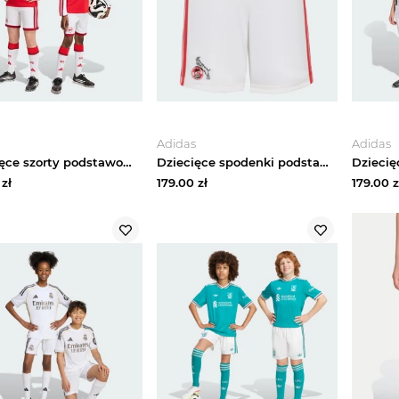
Adidas
Adidas
Dziecięce szorty podstawowe Arsenal FC 26 / 27 Adidas biały
Dziecięce spodenki podstawowe 1. FC KOELN 26 / 27 Adidas biały
zł
179.00
zł
179.00
z