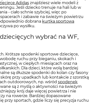
iecięce Adidas
znajdziesz wiele modeli z
ingu. Jeśli dziecko trenuje na hali lub w
ia - ciało schnie szybciej, więc po
 spacerach i zabawie na świeżym powietrzu
e odpowiednio dobrana
kurtka sportowa
oczywa po wysiłku.
 dziecięcych wybrać na WF,
. Krótsze spodenki sportowe dziecięce,
wobodę ruchu przy bieganiu, skokach i
stycznej, w ciepłych miesiącach oraz na
łkarskich. Dla dzieci, które wolą bardziej
alne są dłuższe spodenki do kolan czy fasony
 skórę przy upadkach lub kontakcie z szorstką
kcjach outdoorowych, np. wśród
spodenek
towane są z myślą o aktywności na świeżym
iejszy krój daje więcej powietrza i nie
czy na rowerze. Bardziej dopasowane
 przy sportach, gdzie liczy się precyzja ruchu