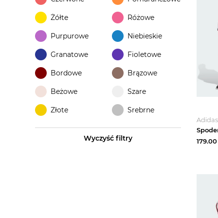
Żółte
Różowe
Purpurowe
Niebieskie
Granatowe
Fioletowe
Bordowe
Brązowe
Beżowe
Szare
Złote
Srebrne
Adidas
Wyczyść filtry
179.00