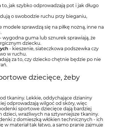
 to, jak szybko odprowadzają pot i jak długo
dują o swobodzie ruchu przy bieganiu,
e modele sprawdzą się na piłkę nożną, inne na
.
- wygodna guma lub sznurek sprawiają, że
ergicznym dziecku.
cych
- kieszenie, siateczkowa podszewka czy
wo w ruchu.
dają za to, czy dziecko chętnie będzie po nie
rań.
portowe dziecięce, żeby
 od tkaniny. Lekkie, oddychające dzianiny
iej odprowadzają wilgoć od skóry, więc
spodenki sportowe dziecięce dają bardziej
zieci, wrażliwych na sztywniejsze tkaniny.
enki z domieszką włókien technicznych - ich
ię w materiał tak łatwo, a samo pranie zajmuje