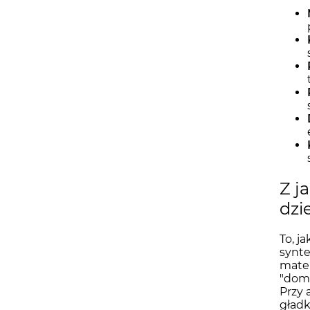
Z j
dzi
To, j
synte
mater
"domo
Przy 
gładk