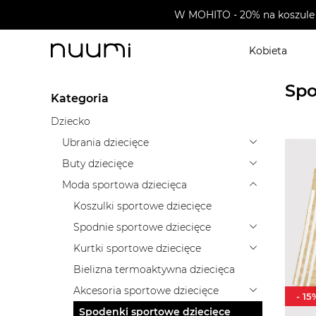
W MOHITO - 20% na koszule 
Kobieta
nuumi.pl
>
Moda sportowa dziecięca
>
Spodenki spor
Spo
Kategoria
Dziecko
Ubrania dziecięce
Buty dziecięce
Moda sportowa dziecięca
Koszulki sportowe dziecięce
Spodnie sportowe dziecięce
Kurtki sportowe dziecięce
Bielizna termoaktywna dziecięca
Akcesoria sportowe dziecięce
-
15
Spodenki sportowe dziecięce