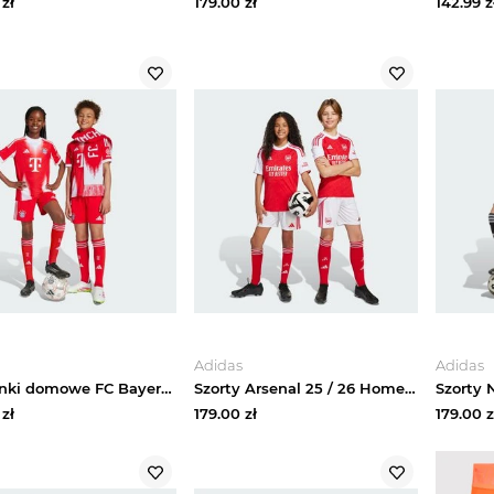
zł
179.00
zł
142.99
z
Adidas
Adidas
Spodenki domowe FC Bayern 25 / 26 Adidas czerwony
Szorty Arsenal 25 / 26 Home Adidas
zł
179.00
zł
179.00
z