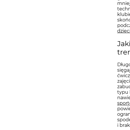
mniej
techn
klubi
skońc
podcz
dziec
Jak
tre
Długo
sięga
ćwicz
zajęc
zabud
typu 
nawie
spor
powie
ogran
spode
i bra