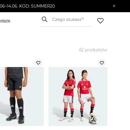
×
10.06–14.06. KOD: SUMMER20
edaże
62
produktów