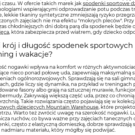
 czasu. W ofercie takich marek jak
spodenki sportowe dz
ologiami wspierającymi odprowadzanie potu podczas tren
e, lekkie tkaniny syntetyczne zmniejszają ryzyko przegrzan
zonych zajęciach nie ma efektu "mokrych pleców". Przy
as chłodniejszych dni dobrą parą dla spodenek będzi
ięca
, która zabezpiecza przed wiatrem, gdy dziecko odp
i krój i długość spodenek sportowych
ning i wakacje?
ść nogawki wpływa na komfort w różnych aktywnościach
jące nieco ponad połowę uda, zapewniają maksymalną s
eniach ogólnorozwojowych. Sprawdzają się na sali gimna
iach, gdzie liczy się dynamika, na przykład w treningach pi
owane fasony albo grają na sztucznej murawie, funkcjon
bermudy. Zakrywają większą część uda, przez co chronią
rzchnią. Takie rozwiązania często pojawiają się w kole
towych dziecięcych Mountain Warehouse
, które projek
trzu. Warto też zwrócić uwagę na szerokość nogawki. Luźn
icza ruchów, co bywa ważne przy zajęciach tanecznych 
nki, często z elastyczną domieszką, dobrze sprawdzają się
k nadmiaru materiału, który mógłby się podwijać.