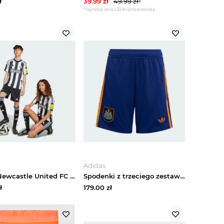
ł
39.99
zł
49.99
zł*
*najniższa cena z 30 dni przed obniżką
Adidas
Szorty Newcastle United FC 25 / 26 Home Kids Adidas
Spodenki z trzeciego zestawu Newcastle United FC 25 / 26 Adidas
ł
179.00
zł