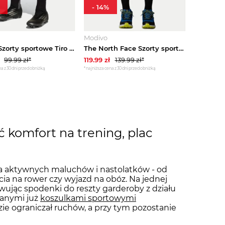
-
14
%
Modivo
adidas Szorty sportowe Tiro 24 Training JN4567 Czarny Regular Fit
The North Face Szorty sportowe Never Stop NF0A86U4 Niebieski Regular Fit
99.99
zł*
119.99
zł
139.99
zł*
a z 30 dni przed obniżką
*najniższa cena z 30 dni przed obniżką
 komfort na trening, plac
a aktywnych maluchów i nastolatków - od
cia na rower czy wyjazd na obóz. Na jednej
wując spodenki do reszty garderoby z działu
branymi już
koszulkami sportowymi
dzie ograniczał ruchów, a przy tym pozostanie