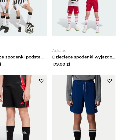
Adidas
Dziecięce spodenki podstawowe Juventus 26 / 27 Adidas biały
Dziecięce spodenki wyjazdowe Liverpool FC 26 / 27 Adidas Strawberry Red
ł
179.00
zł