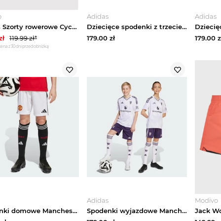
o
Adidas
Adidas
adidas Szorty rowerowe Cycling HC7068 Beżowy Slim Fit
Dziecięce spodenki z trzeciego zestawu Arsenal FC 26 / 27 Adidas Collegiate Navy
zł
119.99
zł*
179.00
zł
179.00
z
cena z 30 dni przed obniżką
Adidas
Modivo
Spodenki domowe Manchester United 25 / 26 Adidas biały
Spodenki wyjazdowe Manchester United 25 / 26 Adidas Aurora Plum