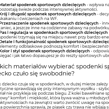
Materiał spodenek sportowych dziecięcych
- wpływa na
pozostają świeże podczas intensywnej aktywności.
Krój i długość spodenek sportowych dziecięcych
- decy
skakaniu i ćwiczeniach na WF.
Przeznaczenie spodenek sportowych dziecięcych
- inn
taniec, a jeszcze inne na codzienne zabawy na podwórku
Pas i regulacja w spodenkach sportowych dziecięcych
spodenki trzymają się na miejscu nawet przy bardzo en
Detale i funkcjonalność spodenek sportowych dziecię
elementy odblaskowe podnoszą komfort i bezpieczeńst
Kolor i styl spodenek sportowych dziecięcych
- odpowia
sięgać i jak łatwo dopasujesz je do reszty sportowych ub
akich materiałów wybierać spodenki s
ecko czuło się swobodnie?
ak dziecko czuje się w spodenkach, w dużej mierze zależy
tyczne sprawdzają się przy intensywnym wysiłku - szybc
iał nie przykleja się podczas biegu. Z kolei bawełniane 
wy" komfort i miękkość, która bywa ważna u młodszych d
aktywnościach na zewnątrz warto zwrócić uwagę na spod
a powierzchnia sprawia, że piasek czy trawa nie wbijają s