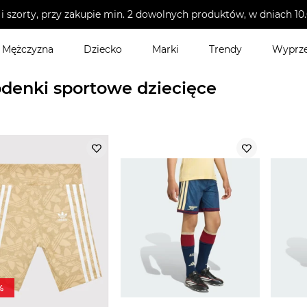
i szorty, przy zakupie min. 2 dowolnych produktów, w dniach 
Mężczyzna
Dziecko
Marki
Trendy
Wyprz
towe dziecięce
denki sportowe dziecięce
%