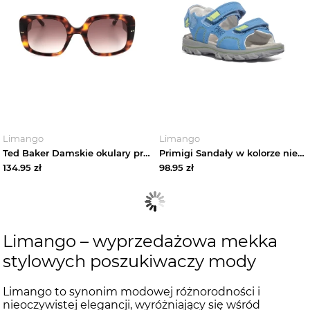
Limango
Limango
Ted Baker Damskie okulary przeciwsłoneczne w kolorze brązowo-jasnoróżowym rozmiar: 53
Primigi Sandały w kolorze niebieskim rozmiar: 38
134.95
zł
98.95
zł
Limango – wyprzedażowa mekka
stylowych poszukiwaczy mody
Limango to synonim modowej różnorodności i
nieoczywistej elegancji, wyróżniający się wśród