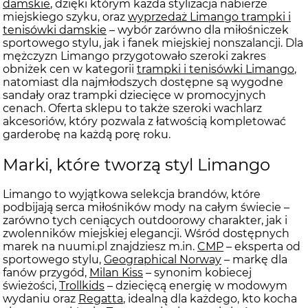
damskie
, dzięki którym każda stylizacja nabierze
miejskiego szyku, oraz
wyprzedaż Limango trampki i
tenisówki damskie
– wybór zarówno dla miłośniczek
sportowego stylu, jak i fanek miejskiej nonszalancji. Dla
mężczyzn Limango przygotowało szeroki zakres
obniżek cen w kategorii
trampki i tenisówki Limango
,
natomiast dla najmłodszych dostępne są wygodne
sandały oraz trampki dziecięce w promocyjnych
cenach. Oferta sklepu to także szeroki wachlarz
akcesoriów, który pozwala z łatwością kompletować
garderobę na każdą porę roku.
Marki, które tworzą styl Limango
Limango to wyjątkowa selekcja brandów, które
podbijają serca miłośników mody na całym świecie –
zarówno tych ceniących outdoorowy charakter, jak i
zwolenników miejskiej elegancji. Wśród dostępnych
marek na nuumi.pl znajdziesz m.in.
CMP
– eksperta od
sportowego stylu,
Geographical Norway
– markę dla
fanów przygód,
Milan Kiss
– synonim kobiecej
świeżości,
Trollkids
– dziecięcą energię w modowym
wydaniu oraz
Regatta
, idealną dla każdego, kto kocha