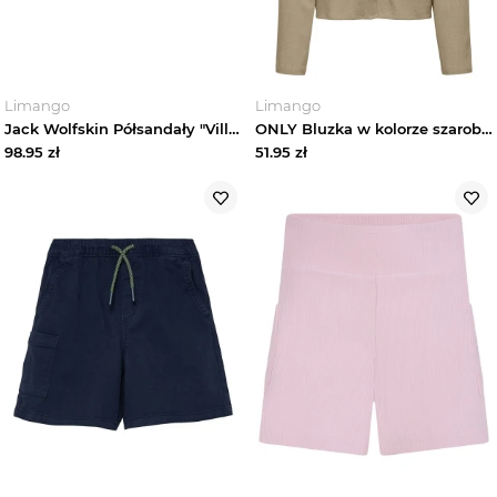
Limango
Limango
Jack Wolfskin Półsandały "VillI" w kolorze czarnym rozmiar: 26
ONLY Bluzka w kolorze szarobrązowym rozmiar: XL
98.95
zł
51.95
zł