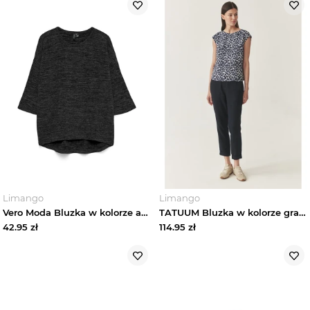
Limango
Limango
Vero Moda Bluzka w kolorze antracytowo-czarnym rozmiar: XS
TATUUM Bluzka w kolorze granatowo-białym rozmiar: 46
42.95
zł
114.95
zł