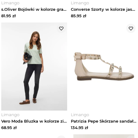
Limango
Limango
s.Oliver Bojówki w kolorze granatowym rozmiar: 116
Converse Szorty w kolorze jasnoróżowym rozmiar: 158-170
81.95
zł
85.95
zł
Limango
Limango
Vero Moda Bluzka w kolorze zielono-białym rozmiar: L
Patrizia Pepe Skórzane sandały w kolorze kremowym rozmiar: 39
68.95
zł
134.95
zł