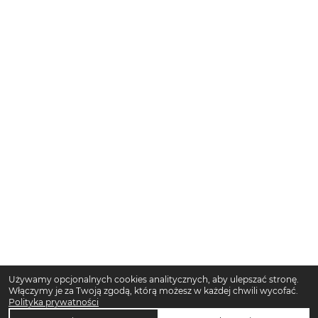
Używamy opcjonalnych cookies analitycznych, aby ulepszać stronę.
Włączymy je za Twoją zgodą, którą możesz w każdej chwili wycofać.
Polityka prywatności