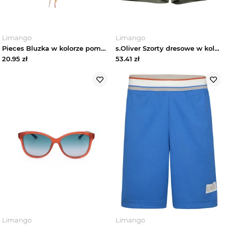
Limango
Limango
Pieces Bluzka w kolorze pomarańczowym rozmiar: L
s.Oliver Szorty dresowe w kolorze khaki rozmiar: 116
20.95
zł
53.41
zł
Limango
Limango