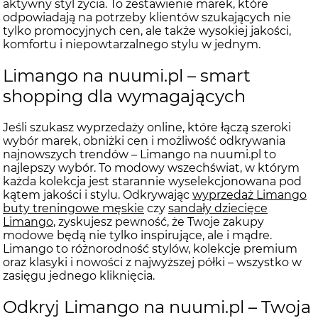
aktywny styl życia. To zestawienie marek, które
odpowiadają na potrzeby klientów szukających nie
tylko promocyjnych cen, ale także wysokiej jakości,
komfortu i niepowtarzalnego stylu w jednym.
Limango na nuumi.pl – smart
shopping dla wymagających
Jeśli szukasz wyprzedaży online, które łączą szeroki
wybór marek, obniżki cen i możliwość odkrywania
najnowszych trendów – Limango na nuumi.pl to
najlepszy wybór. To modowy wszechświat, w którym
każda kolekcja jest starannie wyselekcjonowana pod
kątem jakości i stylu. Odkrywając
wyprzedaż Limango
buty treningowe męskie
czy
sandały dziecięce
Limango
, zyskujesz pewność, że Twoje zakupy
modowe będą nie tylko inspirujące, ale i mądre.
Limango to różnorodność stylów, kolekcje premium
oraz klasyki i nowości z najwyższej półki – wszystko w
zasięgu jednego kliknięcia.
Odkryj Limango na nuumi.pl – Twoja