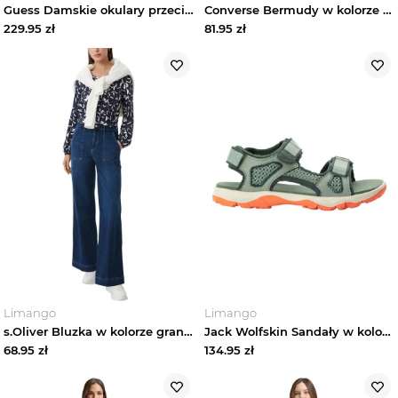
Guess Damskie okulary przeciwsłoneczne w kolorze pomarańczowym rozmiar: 58
Converse Bermudy w kolorze niebieskim rozmiar: 152 / 158
229.95
zł
81.95
zł
Limango
Limango
s.Oliver Bluzka w kolorze granatowym rozmiar: 36
Jack Wolfskin Sandały w kolorze zielono-pomarańczowym rozmiar: 27
68.95
zł
134.95
zł