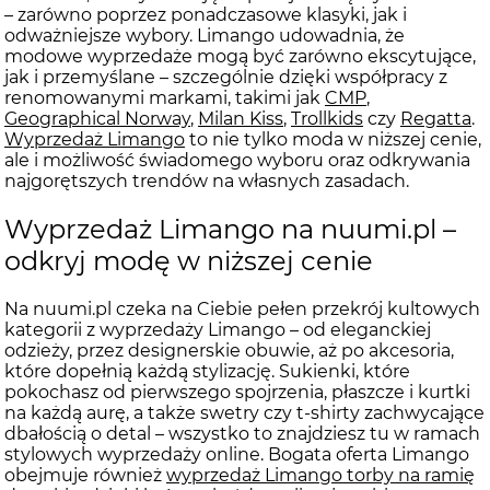
– zarówno poprzez ponadczasowe klasyki, jak i
odważniejsze wybory. Limango udowadnia, że
modowe wyprzedaże mogą być zarówno ekscytujące,
jak i przemyślane – szczególnie dzięki współpracy z
renomowanymi markami, takimi jak
CMP
,
Geographical Norway
,
Milan Kiss
,
Trollkids
czy
Regatta
.
Wyprzedaż Limango
to nie tylko moda w niższej cenie,
ale i możliwość świadomego wyboru oraz odkrywania
najgorętszych trendów na własnych zasadach.
Wyprzedaż Limango na nuumi.pl –
odkryj modę w niższej cenie
Na nuumi.pl czeka na Ciebie pełen przekrój kultowych
kategorii z wyprzedaży Limango – od eleganckiej
odzieży, przez designerskie obuwie, aż po akcesoria,
które dopełnią każdą stylizację. Sukienki, które
pokochasz od pierwszego spojrzenia, płaszcze i kurtki
na każdą aurę, a także swetry czy t-shirty zachwycające
dbałością o detal – wszystko to znajdziesz tu w ramach
stylowych wyprzedaży online. Bogata oferta Limango
obejmuje również
wyprzedaż Limango torby na ramię