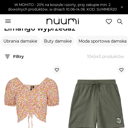
W MOHITO - 20% na koszule i szorty, przy zakupie min. 2
×
dowolnych produktów, w dniach 10.06–14.06. KOD: SUMMER20
nuumi.pl
>
Wyprzedaże
>
Limango
Limango wyprzedaż
Marki
Ubrania damskie
Buty damskie
Moda sportowa damska
Trendy
SZUKAJ
Filtry
104543
produktów
Wyprzedaże