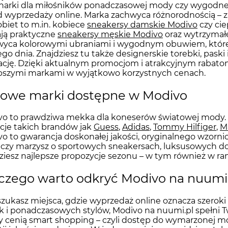
arki dla miłośników ponadczasowej mody czy wygodne b
 wyprzedaży online. Marka zachwyca różnorodnością – zarów
obiet to m.in. kobiece
sneakersy damskie Modivo
czy ci
ją praktyczne
sneakersy męskie Modivo
oraz wytrzymałe
yca kolorowymi ubraniami i wygodnym obuwiem, które 
go dnia. Znajdziesz tu także designerskie torebki, paski
zację. Dzięki aktualnym promocjom i atrakcyjnym rabato
pszymi markami w wyjątkowo korzystnych cenach.
owe marki dostępne w Modivo
o to prawdziwa mekka dla koneserów światowej mody. 
cje takich brandów jak
Guess
,
Adidas
,
Tommy Hilfiger
,
M
o to gwarancja doskonałej jakości, oryginalnego wzorni
 czy marzysz o sportowych sneakersach, luksusowych do
ziesz najlepsze propozycje sezonu – w tym również w r
czego warto odkryć Modivo na nuumi
 szukasz miejsca, gdzie wyprzedaż online oznacza szero
 i ponadczasowych stylów, Modivo na nuumi.pl spełni Tw
y cenią smart shopping – czyli dostęp do wymarzonej 