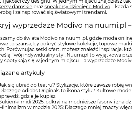
ii jakości czy designu. W jednym miejscu znajdziesz tak
kersy damskie
oraz
sneakersy dziecięce Modivo
– każda 
robę i zainspirować się światowymi trendami.
ryj wyprzedaże Modivo na nuumi.pl –
szamy do świata Modivo na nuumi.pl, gdzie moda onlin
e to szansa, by odkryć stylowe kolekcje, topowe marki
h. Porównując setki ofert, możesz znaleźć inspiracje, któ
eślą Twój indywidualny styl. Nuumi.pl to wyjątkowa prze
y spotykają się w jednym miejscu – a wyprzedaże Modiv
ązane artykuły
Jak się ubrać do teatru? Stylizacje, które zawsze robią w
Dlaczego Adidas Originals to ikona stylu? Kultowe model
sprawdź, gdzie je kupisz.
Sukienki midi 2025: odkryj najmodniejsze fasony i znajdź
Minimalizm w modzie 2025: Dlaczego mniej znaczy więc