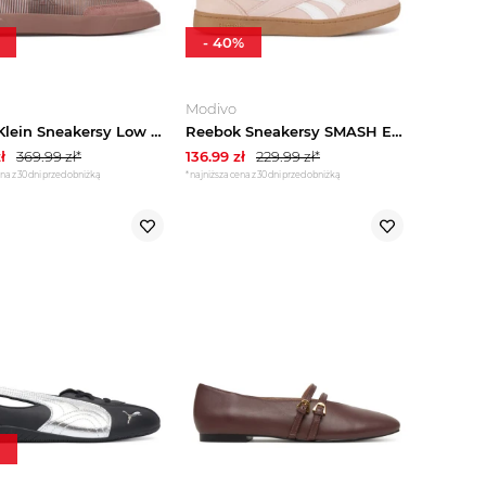
-
40
%
Modivo
Calvin Klein Sneakersy Low Pro Cupsole Wt Striped Ny HW0HW03270 Różowy
Reebok Sneakersy SMASH EDGE 100235005 Różowy
ł
369.99
zł*
136.99
zł
229.99
zł*
na z 30 dni przed obniżką
*najniższa cena z 30 dni przed obniżką