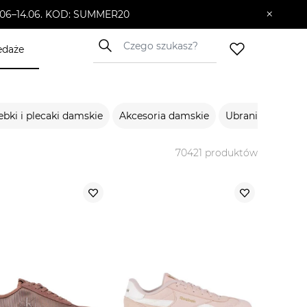
×
10.06–14.06. KOD: SUMMER20
edaże
ebki i plecaki damskie
Akcesoria damskie
Ubrania męskie
70421
produktów