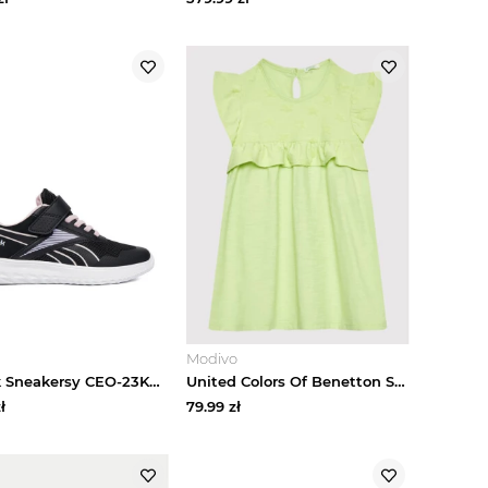
Modivo
Reebok Sneakersy CEO-23KC2330(IV)DZ Czarny
United Colors Of Benetton Sukienka codzienna 31KAAV001 Zielony Regular Fit
ł
79.99
zł