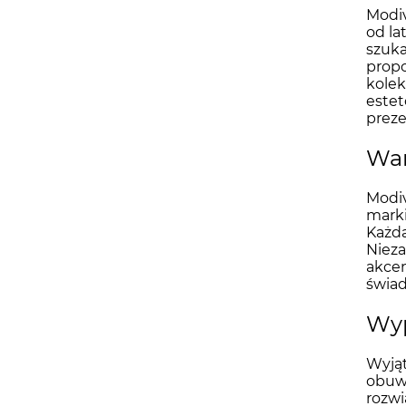
Modiv
od la
szuk
propo
kolek
estet
prez
War
Modiv
marki
Każda
Nieza
akcen
świad
Wyp
Wyjąt
obuwi
rozwi