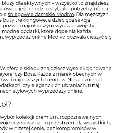
luzy dla aktywnych – wszystko to znajdziesz
no jeśli chodzi o styl, jak i potrzeby: oferta
epłe
śniegowce damskie Modivo
. Dla mężczyzn
 buty trekkingowe, a dziecięca sekcja
pozwoli najmłodszym wyrażać swój styl
 i modne dodatki, które dopełnią każdą
m, wyprzedaż online Modivo pozwala cieszyć się
W ofercie sklepu znajdziesz wyselekcjonowane
ayoral
czy
Boss
. Każda z marek obecnych w
ctwa i najnowszych trendów. Niezależnie od
datkach, czy eleganckich ubraniach, tutaj
amach stylowych wyprzedaży online.
.pl?
ki wybór kolekcji premium, rozpoznawalnych
oje oczekiwania. To przestrzeń dla wszystkich,
mody w niższej cenie, bez kompromisów w