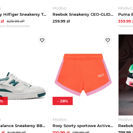
o
Modivo
Modivo
Tommy Hilfiger Sneakersy T4A9-34421-1281 M Biały
Reebok Sneakersy CEO-GLIDE LOW 100230903 Beżowy
zł
629.99
zł*
259.99
zł
359.99
cena z 30 dni przed obniżką
*najniższa ce
%
-
28
%
o
Modivo
Modivo
New Balance Sneakersy BBW550BI Biały
Roxy Szorty sportowe Active Teenager ERGFB03323 Pomarańczowy Regular Fit
zł
649.99
zł*
100.99
zł
139.99
zł*
799.99