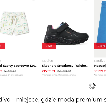
%
-
6
%
-
10
%
o
Modivo
Modivo
Mayoral Szorty sportowe 1244 Écru Regular Fit Kremowy
Skechers Sneakersy Rainbow Specks 310457L / BKMT Czarny
ł
59.99
zł*
215.99
zł
229.99
zł*
101.99
z
cena z 30 dni przed obniżką
*najniższa cena z 30 dni przed obniżką
*najniższa ce
ivo – miejsce, gdzie moda premium s