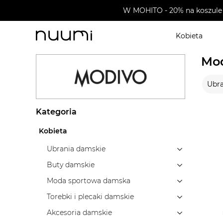
W MOHITO - 20% na koszule 
Kobieta
nuumi.pl
>
Wyprzedaże
>
Modivo
Mod
Ubra
Kategoria
Kobieta
Ubrania damskie
Buty damskie
Moda sportowa damska
Torebki i plecaki damskie
Akcesoria damskie