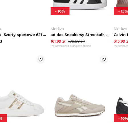
-
10
%
-
15
%
o
Modivo
Modivo
Mayoral Szorty sportowe 621 Granatowy Regular Fit
adidas Sneakersy Streettalk JQ8593 Czarny
ł
161.99
zł
179.99
zł*
315.99
z
*najniższa cena z 30 dni przed obniżką
*najniższa ce
%
-
10
%