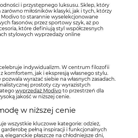
odności i przystępnego luksusu. Sklep, który
zarówno miłośników klasyki, jak i tych, którzy
Modivo to starannie wyselekcjonowane
wych fasonów, przez sportowy szyk, aż po
esoria, które definiują styl współczesnych
mach stylowych wyprzedaży online
i celebruje indywidualizm. W centrum filozofii
 z komfortem, jak i ekspresją własnego stylu.
e pozwala wyrażać siebie na własnych zasadach.
malistycznej prostoty czy wyrazistych
latego
wyprzedaż Modivo
to przestrzeń dla
ysoką jakość w niższej cenie.
modę w niższej cenie
 wszystkie kluczowe kategorie: odzież,
 garderobę pełną inspiracji i funkcjonalnych
, eleganckie płaszcze na chłodniejsze dni,