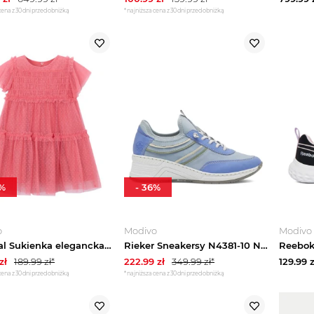
cena z 30 dni przed obniżką
*najniższa cena z 30 dni przed obniżką
%
-
36
%
o
Modivo
Modivo
Mayoral Sukienka elegancka 3917 Koralowy Regular Fit
Rieker Sneakersy N4381-10 Niebieski
zł
189.99
zł*
222.99
zł
349.99
zł*
129.99
z
cena z 30 dni przed obniżką
*najniższa cena z 30 dni przed obniżką