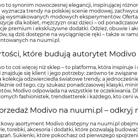
o to synonim nowoczesnej elegancji, inspirującej różnor
t wyznacza trendy na polskiej scenie modowej, zachwyca 
ają wysmakowanych modowych eksperymentów. Oferta 
zycje dla kobiet, mężczyzn oraz dzieci – od ponadczaso
cje premium i ekskluzywne dodatki. Odzież, obuwie i akc
ów, są dziś dostępne na wyciągnięcie ręki – także w ra
entowanych na nuumi.pl.
tości, które budują autorytet Modivo
o to coś więcej niż sklep – to platforma, która inspiruje 
 znajduje się klient i jego potrzeby: zarówno te związane
 kolekcja odzwierciedla światowe trendy, a jednocześni
leżnie od tego, czy szukasz ponadczasowej klasyki, mini
tów, Modivo odpowiada na wszystkie te oczekiwania. D
omych fashionistek, trendsetterek i każdego, kto ceni w
rzedaż Modivo na nuumi.pl – odkryj 
kowy asortyment Modivo dostępny na nuumi.pl obejmuje
e, torebki, akcesoria i dodatki, które pozwalają budować
ązań. Sukienki, które pokochasz od pierwszego spojrzenia