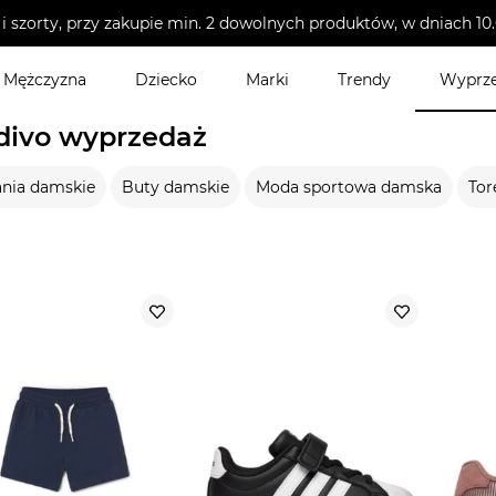
i szorty, przy zakupie min. 2 dowolnych produktów, w dniach 
Mężczyzna
Dziecko
Marki
Trendy
Wyprz
ivo wyprzedaż
nia damskie
Buty damskie
Moda sportowa damska
Tor