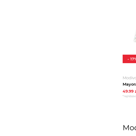
-
17
Modiv
49.99
z
*najniższa 
Mod