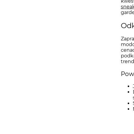
kwest
snea
garde
Odk
Zapra
modow
cenac
podkr
trend
Powi