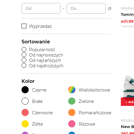
-
zł
Modiv
401.99
Wyprzedaż
*najniższa 
Sortowanie
Popularność
Od najnowszych
Od najtańszych
Od najdroższych
Kolor
Czarne
Wielokolorowe
Białe
Zielone
-
44
Czerwone
Pomarańczowe
Modiv
Żółte
Różowe
360.99