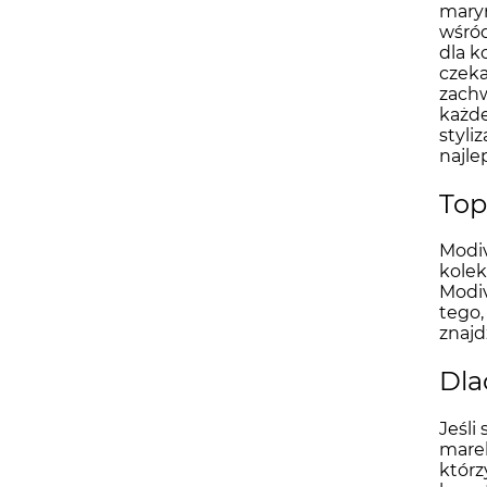
maryn
wśród
dla k
czeka
zachw
każde
styli
najle
Top
Modiv
kolek
Modiv
tego,
znajd
Dla
Jeśli
marek
którz