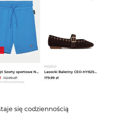
Modivo
Napapijri Szorty sportowe Nalis NP0A4HK5B2W1 S Niebieski Regular Fit
Lasocki Baleriny CEO-HY62517-2 Brązowy
ł
112.99
zł*
179.99
zł
na z 30 dni przed obniżką
taje się codziennością