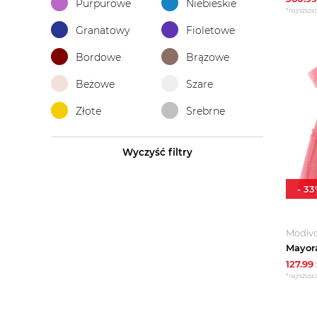
Purpurowe
Niebieskie
*najniższa 
Granatowy
Fioletowe
Bordowe
Brązowe
Beżowe
Szare
Złote
Srebrne
Wyczyść filtry
-
33
Modiv
127.99
*najniższa 