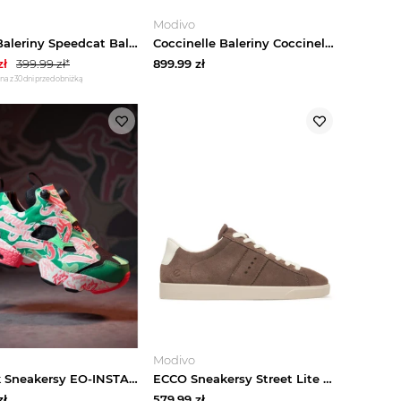
Modivo
Puma Baleriny Speedcat Ballet Nova Metallic Wns 408342 02 Czarny
Coccinelle Baleriny Coccinellerisako Smooth E4 U6F 19 01 01 Bordowy
zł
399.99
zł*
899.99
zł
na z 30 dni przed obniżką
Modivo
Reebok Sneakersy EO-INSTAPUMP FURY 94 100239571 Zielony
ECCO Sneakersy Street Lite 21280361828 Beżowy ciemny
zł
579.99
zł