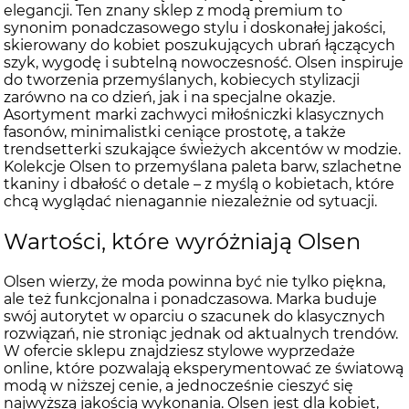
elegancji. Ten znany sklep z modą premium to
synonim ponadczasowego stylu i doskonałej jakości,
skierowany do kobiet poszukujących ubrań łączących
szyk, wygodę i subtelną nowoczesność. Olsen inspiruje
do tworzenia przemyślanych, kobiecych stylizacji
zarówno na co dzień, jak i na specjalne okazje.
Asortyment marki zachwyci miłośniczki klasycznych
fasonów, minimalistki ceniące prostotę, a także
trendsetterki szukające świeżych akcentów w modzie.
Kolekcje Olsen to przemyślana paleta barw, szlachetne
tkaniny i dbałość o detale – z myślą o kobietach, które
chcą wyglądać nienagannie niezależnie od sytuacji.
Wartości, które wyróżniają Olsen
Olsen wierzy, że moda powinna być nie tylko piękna,
ale też funkcjonalna i ponadczasowa. Marka buduje
swój autorytet w oparciu o szacunek do klasycznych
rozwiązań, nie stroniąc jednak od aktualnych trendów.
W ofercie sklepu znajdziesz stylowe wyprzedaże
online, które pozwalają eksperymentować ze światową
modą w niższej cenie, a jednocześnie cieszyć się
najwyższą jakością wykonania. Olsen jest dla kobiet,