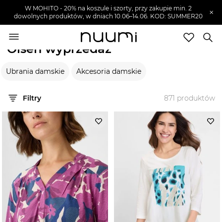
W MOHITO - 20% na koszule i szorty, przy zakupie min. 2
×
dowolnych produktów, w dniach 10.06–14.06. KOD: SUMMER20
nuumi.pl
>
Wyprzedaże
>
Olsen
Olsen wyprzedaż
Marki
Ubrania damskie
Akcesoria damskie
Trendy
SZUKAJ
Filtry
871
produktów
Wyprzedaże