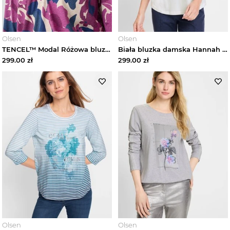
Olsen
Olsen
TENCEL™ Modal Różowa bluzka damska Clara w kwiaty – New Passion Olsen
Biała bluzka damska Hannah z nadrukiem – Neo Comfort Olsen
299.00
zł
299.00
zł
Olsen
Olsen