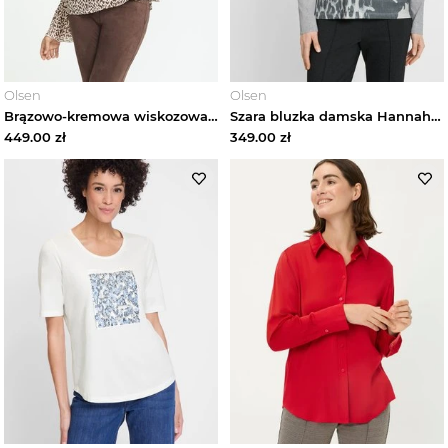
Olsen
Olsen
Brązowo-kremowa wiskozowa koszula damska ze wzorem i falbanami – Designer Choice Olsen
Szara bluzka damska Hannah w kwiaty i panterkę – Cosmic Chic Olsen
449.00
zł
349.00
zł