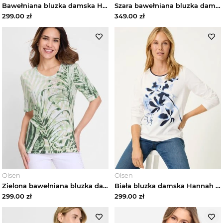
Bawełniana bluzka damska Hannah w paski z kwiatowym wzorem - Coast Vibes Olsen
Szara bawełniana bluzka damska Clara z nadrukiem w kwiaty – Cosmic Chic Olsen
299.00
zł
349.00
zł
Olsen
Olsen
Zielona bawełniana bluzka damska Hannah z roślinnym wzorem – Voyage Tropical Olsen
Biała bluzka damska Hannah z roślinnym wzorem – Refresh Olsen
299.00
zł
299.00
zł