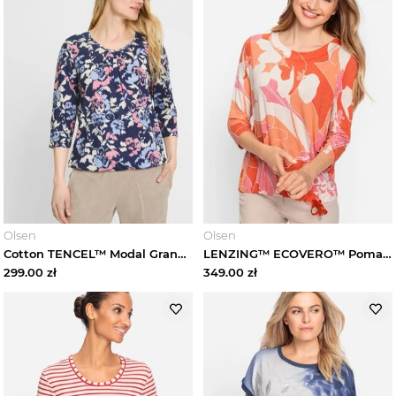
Olsen
Olsen
Cotton TENCEL™ Modal Granatowa bluzka damska Clara w kwiaty – Vintage Romance Olsen
LENZING™ ECOVERO™ Pomarańczowa bluzka damska Clara we wzory - French Flair Olsen
299.00
zł
349.00
zł