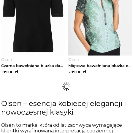
Olsen
Olsen
Czarna bawełniana bluzka damska Edda - Basic Olsen
Miętowa bawełniana bluzka damska Cosima z troczkami – Urban Jungle Olsen
199.00
zł
299.00
zł
Olsen – esencja kobiecej elegancji i
nowoczesnej klasyki
Olsen to marka, która od lat zachwyca wymagające
klientki wyrafinowaną interpretacją codziennej