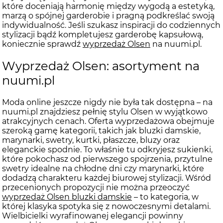
które doceniają harmonię między wygodą a estetyką,
marzą o spójnej garderobie i pragną podkreślać swoją
indywidualność. Jeśli szukasz inspiracji do codziennych
stylizacji bądź kompletujesz garderobę kapsułową,
koniecznie sprawdź
wyprzedaż Olsen
na nuumi.pl.
Wyprzedaż Olsen: asortyment na
nuumi.pl
Moda online jeszcze nigdy nie była tak dostępna – na
nuumi.pl znajdziesz pełnię stylu Olsen w wyjątkowo
atrakcyjnych cenach. Oferta wyprzedażowa obejmuje
szeroką gamę kategorii, takich jak bluzki damskie,
marynarki, swetry, kurtki, płaszcze, bluzy oraz
eleganckie spodnie. To właśnie tu odkryjesz sukienki,
które pokochasz od pierwszego spojrzenia, przytulne
swetry idealne na chłodne dni czy marynarki, które
dodadzą charakteru każdej biurowej stylizacji. Wśród
przecenionych propozycji nie można przeoczyć
wyprzedaż Olsen bluzki damskie
– to kategoria, w
której klasyka spotyka się z nowoczesnymi detalami.
Wielbicielki wyrafinowanej elegancji powinny