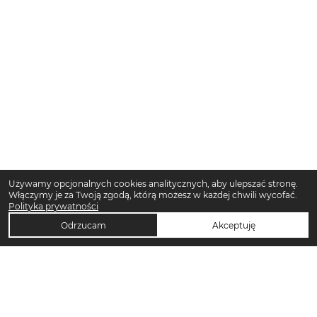
Używamy opcjonalnych cookies analitycznych, aby ulepszać stronę.
Włączymy je za Twoją zgodą, którą możesz w każdej chwili wycofać.
Polityka prywatności
Odrzucam
Akceptuję