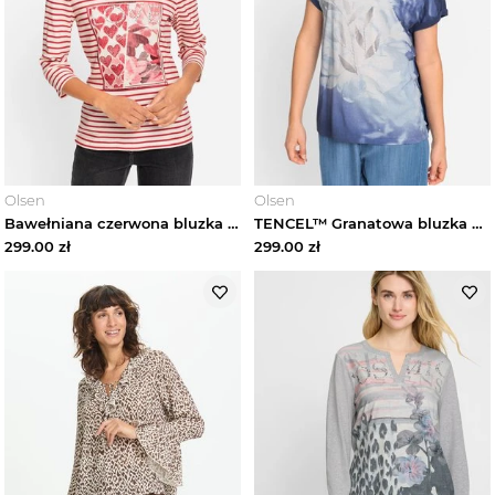
Olsen
Olsen
Bawełniana czerwona bluzka damska Edda w paski - Urban Lights Olsen
TENCEL™ Granatowa bluzka damska Cosima ze wzorem – Back in Bloom Olsen
299.00
zł
299.00
zł