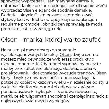
sprawdzić
wyprzedaż Olsen marynarki damskie
,
natomiast fanki komfortu odnajdą coś dla siebie wśród
wyprzedaż Olsen eleganckie spodnie damskie
.
Dodatki i okrycia Olsen pozwolą skompletować
stylowy look w duchu europejskiej nonszalancji, a
regularne promocje i obniżki cen sprawiają, że moda
premium jest tu w zasięgu ręki.
Olsen – marka, której warto zaufać
Na nuumi.pl masz dostęp do starannie
wyselekcjonowanych kolekcji
Olsen
, dzięki czemu
możesz mieć pewność, że wybierasz produkty o
uznanej renomie. Każdy model sygnowany przez tę
markę to rezultat wieloletniego doświadczenia w
projektowaniu i doskonałego wyczucia trendów. Olsen
łączy klasykę z nowoczesnością, odpowiadając na
potrzeby kobiet w każdym wieku – niezależnie od stylu
życia. Na platformie nuumi.pl odkryjesz zarówno
ponadczasowe klasyki, jak i sezonowe nowości tej
marki, celebrując smart shopping i czerpiąc inspirację z
najlepszych światowych wybiegów.