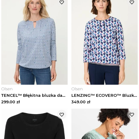
Olsen
Olsen
TENCEL™ Błękitna bluzka damska Clara z biżuteryjnym zdobieniem – Soft Vibes Olsen
LENZING™ ECOVERO™ Bluzka damska Clara z geometrycznym wzorem – Refresh Olsen
299.00
zł
349.00
zł