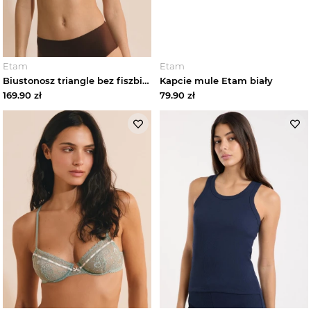
Etam
Etam
Biustonosz triangle bez fiszbin satynowy Etam chocolat
Kapcie mule Etam biały
169.90
zł
79.90
zł