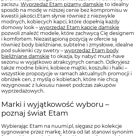
zaciszu.
Wyprzedaż Etam piżamy damskie
to idealny
sposób na modę w niższej cenie bez kompromisu w
kwestii jakości.Etam słynie również z niezwykle
modnych, kobiecych kapci, które dopełnią każdy
domowy look –
wyprzedaż Etam kapcie damskie
pozwoli znaleźć modele, które zachwycą Cię designem
i komfortem. Niezastąpioną pozycją w ofercie są
również body bieliźniane, subtelne i zmysłowe, idealne
pod sukienki czy swetry –
wyprzedaż Etam body
bieliźniane damskie
to okazja, by nabyć must-have
sezonu w wyjątkowo atrakcyjnych cenach. Odkryjesz
także modne bikini, kobiece majtki, koszulki i halki –
wszystkie propozycje w ramach aktualnych promocji i
obniżek cen, z myślą o kobietach, które nie chcą
rezygnować z luksusu nawet podczas zakupów
wyprzedażowych.
Marki i wyjątkowość wyboru –
poznaj świat Etam
Wybierając Etam na nuumi.pl, sięgasz po kolekcje
sygnowane przez markę, która od lat stanowi synonim