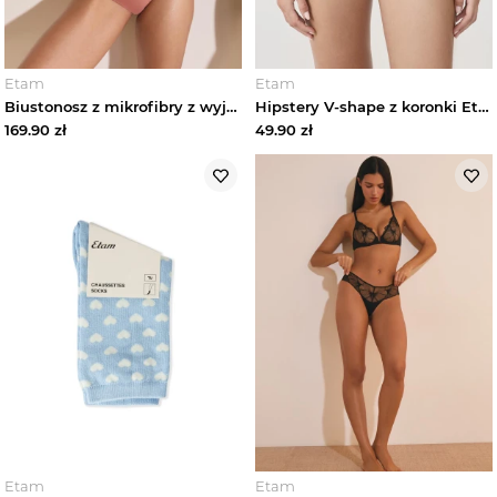
Etam
Etam
Biustonosz z mikrofibry z wyjmowanymi wkładkami Etam rose fonce
Hipstery V-shape z koronki Etam
169.90
zł
49.90
zł
Etam
Etam