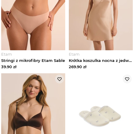
Etam
Etam
Stringi z mikrofibry Etam Sable
Krótka koszulka nocna z jedwabiu z koronkowymi detalami Etam
39.90
zł
269.90
zł