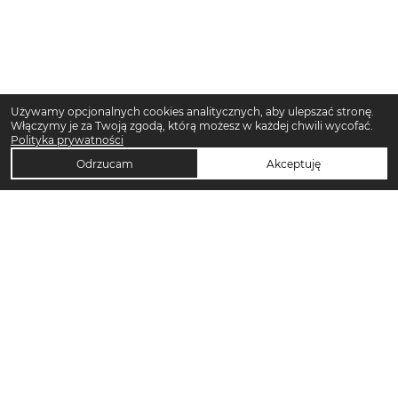
Używamy opcjonalnych cookies analitycznych, aby ulepszać stronę.
Włączymy je za Twoją zgodą, którą możesz w każdej chwili wycofać.
Polityka prywatności
Odrzucam
Akceptuję
TOP KATEGORIE DAMSKIE
Trencze damskie
Klapki płaskie damskie
Sukienki maxi damskie
Sukienki midi damskie
Klapki damskie
Torebki crossbody