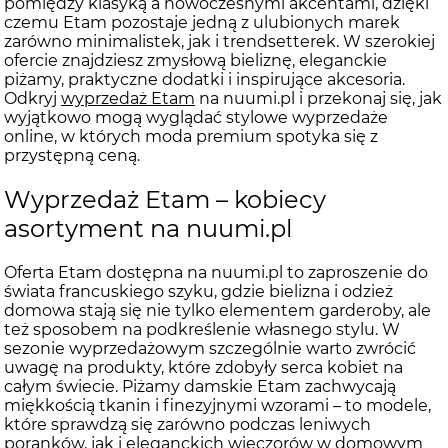
pomiędzy klasyką a nowoczesnymi akcentami, dzięki
czemu Etam pozostaje jedną z ulubionych marek
zarówno minimalistek, jak i trendsetterek. W szerokiej
ofercie znajdziesz zmysłową bieliznę, eleganckie
piżamy, praktyczne dodatki i inspirujące akcesoria.
Odkryj
wyprzedaż Etam
na nuumi.pl i przekonaj się, jak
wyjątkowo mogą wyglądać stylowe wyprzedaże
online, w których moda premium spotyka się z
przystępną ceną.
Wyprzedaż Etam – kobiecy
asortyment na nuumi.pl
Oferta Etam dostępna na nuumi.pl to zaproszenie do
świata francuskiego szyku, gdzie bielizna i odzież
domowa stają się nie tylko elementem garderoby, ale
też sposobem na podkreślenie własnego stylu. W
sezonie wyprzedażowym szczególnie warto zwrócić
uwagę na produkty, które zdobyły serca kobiet na
całym świecie. Piżamy damskie Etam zachwycają
miękkością tkanin i finezyjnymi wzorami – to modele,
które sprawdzą się zarówno podczas leniwych
poranków, jak i eleganckich wieczorów w domowym