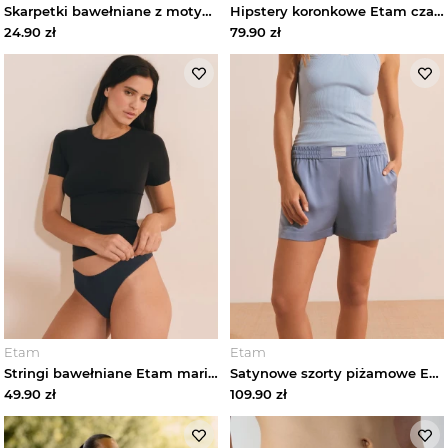
Skarpetki bawełniane z motywem serca Etam bleu ciel
Hipstery koronkowe Etam czarny
24.90
zł
79.90
zł
Etam
Etam
Stringi bawełniane Etam marine
Satynowe szorty piżamowe Etam bleu
49.90
zł
109.90
zł