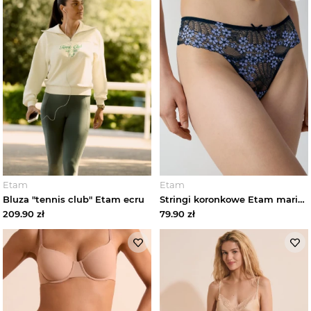
Etam
Etam
Bluza "tennis club" Etam ecru
Stringi koronkowe Etam marine
209.90
zł
79.90
zł