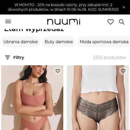
W MOHITO - 20% na koszule i szorty, przy zakupie min. 2
×
dowolnych produktów, w dniach 10.06–14.06. KOD: SUMMER20
nuumi.pl
>
Wyprzedaże
>
Etam
Etam wyprzedaż
Marki
Ubrania damskie
Buty damskie
Moda sportowa damska
Trendy
SZUKAJ
Filtry
2333
produktów
Wyprzedaże