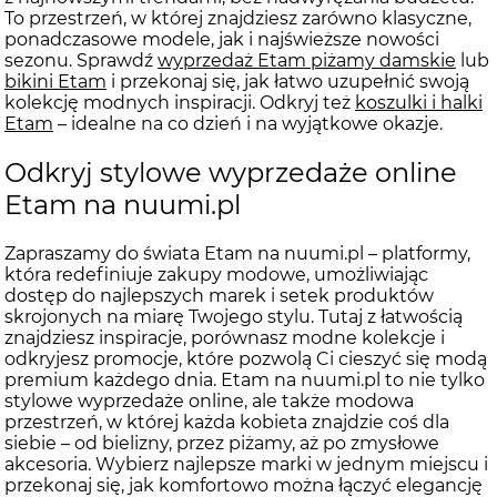
To przestrzeń, w której znajdziesz zarówno klasyczne,
ponadczasowe modele, jak i najświeższe nowości
sezonu. Sprawdź
wyprzedaż Etam piżamy damskie
lub
bikini Etam
i przekonaj się, jak łatwo uzupełnić swoją
kolekcję modnych inspiracji. Odkryj też
koszulki i halki
Etam
– idealne na co dzień i na wyjątkowe okazje.
Odkryj stylowe wyprzedaże online
Etam na nuumi.pl
Zapraszamy do świata Etam na nuumi.pl – platformy,
która redefiniuje zakupy modowe, umożliwiając
dostęp do najlepszych marek i setek produktów
skrojonych na miarę Twojego stylu. Tutaj z łatwością
znajdziesz inspiracje, porównasz modne kolekcje i
odkryjesz promocje, które pozwolą Ci cieszyć się modą
premium każdego dnia. Etam na nuumi.pl to nie tylko
stylowe wyprzedaże online, ale także modowa
przestrzeń, w której każda kobieta znajdzie coś dla
siebie – od bielizny, przez piżamy, aż po zmysłowe
akcesoria. Wybierz najlepsze marki w jednym miejscu i
przekonaj się, jak komfortowo można łączyć elegancję