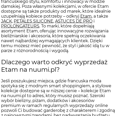
francuskiego stylu, komfortu i innowacji w modzie
damskiej. Poza własnymi kolekcjami, w ofercie Etam
dostępne są także produkty od marek, które idealnie
uzupełniają kobiece potrzeby – odkryj
Etam
, a także
JACK
,
PETALES SILICONE
,
ASTUCES DE PRO
i
PROLONGATEURS
. To marki, które dopełniają
asortyment Etam, oferując innowacyjne rozwiązania
bieliźniarskie i akcesoria, które spełnią oczekiwania
nawet najbardziej wymagających klientek. Dzięki
temu możesz mieć pewność, że styl i jakość idą tu w
parze z różnorodnością i wygodą.
Dlaczego warto odkryć wyprzedaż
Etam na nuumi.pl?
Jeśli poszukujesz miejsca, gdzie francuska moda
spotyka się z modnym smart shoppingiem, a stylowe
kolekcje dostępne są w niższej cenie – kolekcje Etam
na nuumi.pl to adres, który musisz poznać. Szeroki
wybór bielizny, piżam, dodatków i akcesoriów
premium w ramach regularnych wyprzedaży online
pozwoli Ci budować garderobę z charakterem i zgodną
z najnowszymi trendami, bez nadwyrężania budżetu.