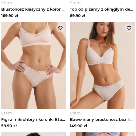
Etam
Etam
Biustonosz klasyczny z koronki Etam
Top od piżamy z okrągłym dekoltem z bawełną Etam marine
169.90
zł
69.90
zł
Etam
Etam
Figi z mikrofibry i koronki Etam rose givre
Bawełniany biustonosz bez fiszbin Etam gris souris
59.90
zł
149.90
zł