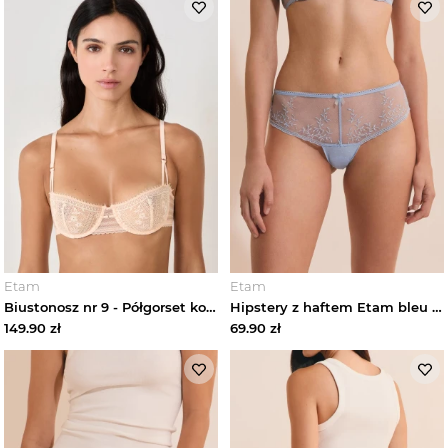
Etam
Etam
Biustonosz nr 9 - Półgorset koronkowy Etam Blush
Hipstery z haftem Etam bleu ciel
149.90
zł
69.90
zł