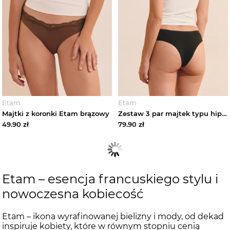
Etam
Etam
Majtki z koronki Etam brązowy
Zestaw 3 par majtek typu hipster z bawełny Etam czarny
49.90
zł
79.90
zł
Etam – esencja francuskiego stylu i
nowoczesna kobiecość
Etam – ikona wyrafinowanej bielizny i mody, od dekad
inspiruje kobiety, które w równym stopniu cenią