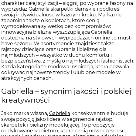
charakter całej stylizacji – sięgnij po wybrane fasony na
wyprzedaż Gabriella skarpetki damskie
i podkreśl
swoją indywidualność w każdym kroku. Marka nie
zapomina także o kobietach, które cenią
wymodelowaną sylwetkę bez kompromisów:
innowacyjna
bielizna wyszczuplająca Gabriella
dostępna na stylowych wyprzedażach online to must-
have sezonu. W asortymencie znajdziesz także
rajstopy dziecięce oraz ubrania i bieliznę dla
najmłodszych – wszystko w duchu komfortu i
bezpieczeństwa, z myślą o najmłodszych fashionistach.
Każda kategoria to modowa inspiracja, która pozwala
odkrywać najnowsze trendy i ulubione modele w
atrakcyjnych cenach.
Gabriella – synonim jakości i polskiej
kreatywności
Jako marka własna,
Gabriella
konsekwentnie buduje
swoją pozycję jako lidera w segmencie rajstop,
skarpetek i bielizny modelującej. To propozycje
dedykowane kobietom, które cenią nowoczesność,