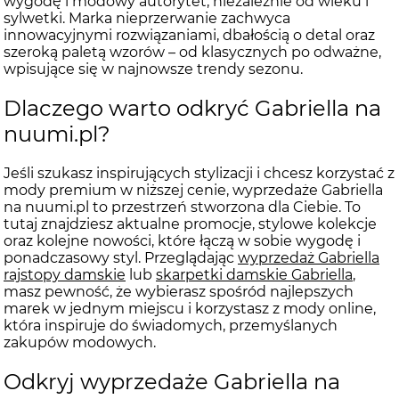
wygodę i modowy autorytet, niezależnie od wieku i
sylwetki. Marka nieprzerwanie zachwyca
innowacyjnymi rozwiązaniami, dbałością o detal oraz
szeroką paletą wzorów – od klasycznych po odważne,
wpisujące się w najnowsze trendy sezonu.
Dlaczego warto odkryć Gabriella na
nuumi.pl?
Jeśli szukasz inspirujących stylizacji i chcesz korzystać z
mody premium w niższej cenie, wyprzedaże Gabriella
na nuumi.pl to przestrzeń stworzona dla Ciebie. To
tutaj znajdziesz aktualne promocje, stylowe kolekcje
oraz kolejne nowości, które łączą w sobie wygodę i
ponadczasowy styl. Przeglądając
wyprzedaż Gabriella
rajstopy damskie
lub
skarpetki damskie Gabriella
,
masz pewność, że wybierasz spośród najlepszych
marek w jednym miejscu i korzystasz z mody online,
która inspiruje do świadomych, przemyślanych
zakupów modowych.
Odkryj wyprzedaże Gabriella na