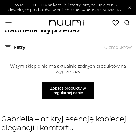
W MOHITO - 20% na koszule i szorty, przy zakupie min. 2
×
dowolnych produktów, w dniach 10.06–14.06. KOD: SUMMER20
nuumi.pl
>
Wyprzedaże
>
Gabriella
Gabriella wyprzedaż
Marki
Filtry
0
produktów
Trendy
SZUKAJ
W tym sklepie nie ma aktualnie żadnych produktów na
Wyprzedaże
wyprzedaży
Zobacz produkty w
regularnej cenie
Gabriella – odkryj esencję kobiecej
elegancji i komfortu