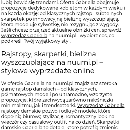
lubią bawić się trendami. Oferta Gabriella obejmuje
propozycje dedykowane kobietom w każdym wieku i
na każdą okazję: od klasycznych rajstop i subtelnych
skarpetek po innowacyjną bieliznę wyszczuplającą,
która modeluje sylwetkę, nie rezygnując z wygody.
Jeśli chcesz przejrzeć aktualne obniżki cen, sprawdź
wyprzedaż Gabriella
na nuumi.pl i wybierz coś, co
podkreśli Twój wyjątkowy styl.
Rajstopy, skarpetki, bielizna
wyszczuplająca na nuumi.pl –
stylowe wyprzedaże online
W ofercie Gabriella na nuumi.pl znajdziesz szeroką
gamę rajstop damskich – od klasycznych,
półmatowych modeli po ultramodne, wzorzyste
propozycje, które zachwycą zarówno miłośniczki
minimalizmu, jak i trendsetterki.
Wyprzedaż Gabriella
rajstopy damskie
pozwoli odkryć modele, które
dopełnią biurową stylizację, romantyczny look na
wieczór czy casualowy outfit na co dzień. Skarpetki
damskie Gabriella to detale, które potrafią zmienić