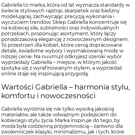
Gabriella to marka, która od lat wyznacza standardy w
świecie stylowych rajstop, skarpetek oraz bielizny
modelującej, zachwycając precyzją wykonania i
wyczuciem trendów. Sklep Gabriella koncentruje się
na kobiecej sile, subtelności oraz indywidualnych
potrzebach, proponując asortyment, który łączy
ponadczasową elegancję z nowoczesnym designem.
To przestrzeń dla kobiet, które cenią dopracowane
detale, świadome wybory i wysmakowaną modę w
niższej cenie. Na nuumi.pl odkryjesz szeroki wybór
wyprzedaży Gabriella – miejsce, w którym jakość
spotyka się z wyrafinowanym stylem, a wyprzedaż
online staje się inspirującą przygodą.
Wartości Gabriella – harmonia stylu,
komfortu i nowoczesności
Gabriella wyróżnia się nie tylko wysoką jakością
materiałów, ale także odważnym podejściem do
kobiecego stylu życia. Marka inspiruje do tego, by
moda była codzienną przyjemnością – zarówno dla
zwolenniczek klasyki, minimalizmu, jak i tych, które