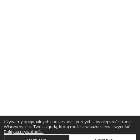
Używamy opcjonalnych cookies analitycznych, aby ulepszać stronę.
Włączymy je za Twoją zgodą, którą możesz w każdej chwili wycofać.
Polityka prywatności