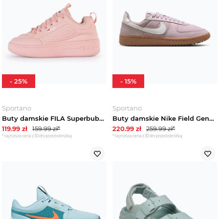
-
25
%
-
15
%
Sportano
Sportano
Buty damskie FILA Superbubble white / navy / red Różowy
Buty damskie Nike Field General platinum violet / gum dark brown / sail Różowy
119.99
zł
159.99
zł*
220.99
zł
259.99
zł*
*najniższa cena z 30 dni przed obniżką
*najniższa cena z 30 dni przed obniżką