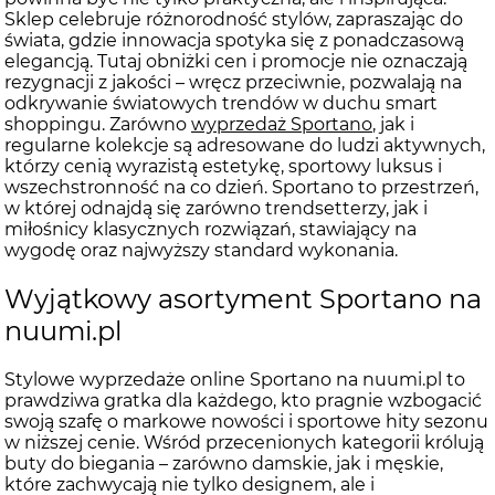
Sklep celebruje różnorodność stylów, zapraszając do
świata, gdzie innowacja spotyka się z ponadczasową
elegancją. Tutaj obniżki cen i promocje nie oznaczają
rezygnacji z jakości – wręcz przeciwnie, pozwalają na
odkrywanie światowych trendów w duchu smart
shoppingu. Zarówno
wyprzedaż Sportano
, jak i
regularne kolekcje są adresowane do ludzi aktywnych,
którzy cenią wyrazistą estetykę, sportowy luksus i
wszechstronność na co dzień. Sportano to przestrzeń,
w której odnajdą się zarówno trendsetterzy, jak i
miłośnicy klasycznych rozwiązań, stawiający na
wygodę oraz najwyższy standard wykonania.
Wyjątkowy asortyment Sportano na
nuumi.pl
Stylowe wyprzedaże online Sportano na nuumi.pl to
prawdziwa gratka dla każdego, kto pragnie wzbogacić
swoją szafę o markowe nowości i sportowe hity sezonu
w niższej cenie. Wśród przecenionych kategorii królują
buty do biegania – zarówno damskie, jak i męskie,
które zachwycają nie tylko designem, ale i