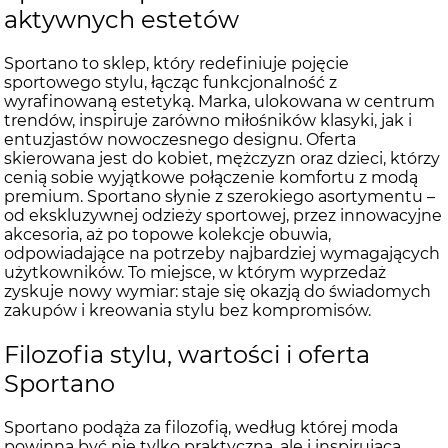
aktywnych estetów
Sportano to sklep, który redefiniuje pojęcie
sportowego stylu, łącząc funkcjonalność z
wyrafinowaną estetyką. Marka, ulokowana w centrum
trendów, inspiruje zarówno miłośników klasyki, jak i
entuzjastów nowoczesnego designu. Oferta
skierowana jest do kobiet, mężczyzn oraz dzieci, którzy
cenią sobie wyjątkowe połączenie komfortu z modą
premium. Sportano słynie z szerokiego asortymentu –
od ekskluzywnej odzieży sportowej, przez innowacyjne
akcesoria, aż po topowe kolekcje obuwia,
odpowiadające na potrzeby najbardziej wymagających
użytkowników. To miejsce, w którym wyprzedaż
zyskuje nowy wymiar: staje się okazją do świadomych
zakupów i kreowania stylu bez kompromisów.
Filozofia stylu, wartości i oferta
Sportano
Sportano podąża za filozofią, według której moda
powinna być nie tylko praktyczna, ale i inspirująca.