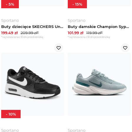
-
5
%
-
15
%
Sportano
Sportano
Buty dziecięce SKECHERS Uno Fall Air mauve Fioletowy
Buty damskie Champion Syphon Mesh Lu Low Cut new black
199.49
zł
209.99
zł*
101.99
zł
119.99
zł*
*najniższa cena z 30 dni przed obniżką
*najniższa cena z 30 dni przed obniżką
-
10
%
Sportano
Sportano