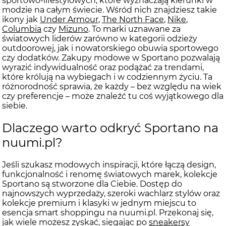
sportowo-lifestylowych, które wyznaczają kierunki w
modzie na całym świecie. Wśród nich znajdziesz takie
ikony jak
Under Armour
,
The North Face
,
Nike
,
Columbia
czy
Mizuno
. To marki uznawane za
światowych liderów zarówno w kategorii odzieży
outdoorowej, jak i nowatorskiego obuwia sportowego
czy dodatków. Zakupy modowe w Sportano pozwalają
wyrazić indywidualność oraz podążać za trendami,
które królują na wybiegach i w codziennym życiu. Ta
różnorodność sprawia, że każdy – bez względu na wiek
czy preferencje – może znaleźć tu coś wyjątkowego dla
siebie.
Dlaczego warto odkryć Sportano na
nuumi.pl?
Jeśli szukasz modowych inspiracji, które łączą design,
funkcjonalność i renomę światowych marek, kolekcje
Sportano są stworzone dla Ciebie. Dostęp do
najnowszych wyprzedaży, szeroki wachlarz stylów oraz
kolekcje premium i klasyki w jednym miejscu to
esencja smart shoppingu na nuumi.pl. Przekonaj się,
jak wiele możesz zyskać, sięgając po
sneakersy