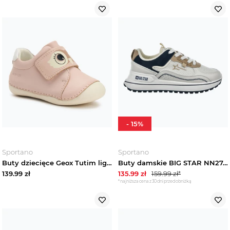
-
15
%
Sportano
Sportano
Buty dziecięce Geox Tutim light rose / white Różowy
Buty damskie BIG STAR NN274A092 beżowy / granat
139.99
zł
135.99
zł
159.99
zł*
*najniższa cena z 30 dni przed obniżką