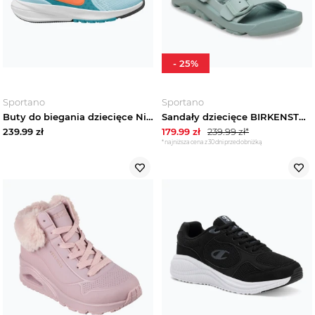
-
25
%
Sportano
Sportano
Buty do biegania dziecięce Nike Star Runner 5 glacier blue / energy / black / total orange
Sandały dziecięce BIRKENSTOCK Mogami HL Birko-Flor Narrow pure sage Zielony
239.99
zł
179.99
zł
239.99
zł*
*najniższa cena z 30 dni przed obniżką