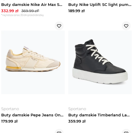
Buty damskie Nike Air Max SC black / white
Buty Nike Uplift SC light pumice / phantom / mineral slate Niebieski
332.99
zł
369.99
zł*
189.99
zł
*najniższa cena z 30 dni przed obniżką
Sportano
Sportano
Buty damskie Pepe Jeans Once Twill white
Buty damskie Timberland Laurel Court High Top Lace black full grain
179.99
zł
359.99
zł