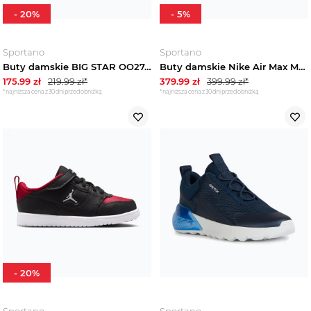
-
20
%
-
5
%
Sportano
Sportano
Buty damskie BIG STAR OO274A224 white
Buty damskie Nike Air Max Moto 2K phantom / metallic silver / baroque brown Beżowy
175.99
zł
219.99
zł*
379.99
zł
399.99
zł*
*najniższa cena z 30 dni przed obniżką
*najniższa cena z 30 dni przed obniżką
-
20
%
Sportano
Sportano