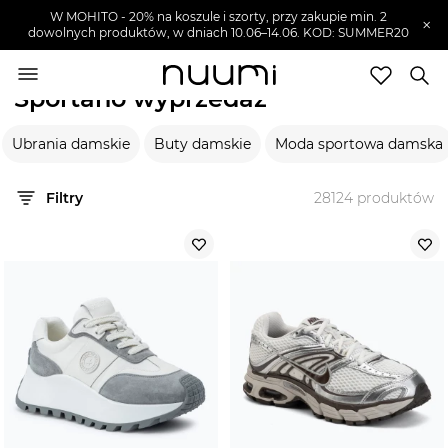
W MOHITO - 20% na koszule i szorty, przy zakupie min. 2
×
dowolnych produktów, w dniach 10.06–14.06. KOD: SUMMER20
nuumi.pl
>
Wyprzedaże
>
Sportano
Sportano wyprzedaż
Marki
Ubrania damskie
Buty damskie
Moda sportowa damska
Trendy
SZUKAJ
Filtry
28124
produktów
Wyprzedaże