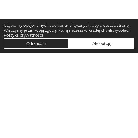
Używamy opcjonalnych cookies analitycznych, aby ulepszać stronę.
Włączymy je za Twoją zgodą, którą możesz w każdej chwili wycofać.
Polityka prywatności
Odrzucam
Akceptuję
TOP KATEGORIE DAMSKIE
Trencze damskie
Klapki płaskie damskie
Sukienki midi damskie
Sukienki maxi damskie
Klapki damskie
Torebki crossbody
Torebki tote bag
Sandały damskie