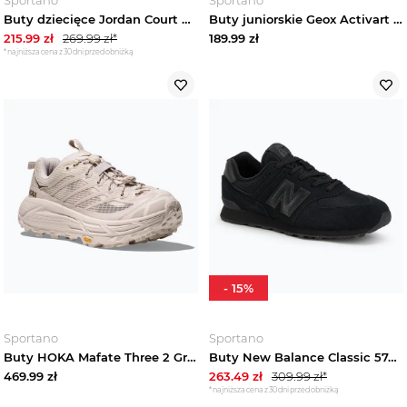
Buty dziecięce Jordan Court Connect Low black / gym red / white
Buty juniorskie Geox Activart Illuminus navy Granatowy
215.99
zł
269.99
zł*
189.99
zł
*najniższa cena z 30 dni przed obniżką
-
15
%
Sportano
Sportano
Buty HOKA Mafate Three 2 Grid Rose Cream / Stucco Beżowy
Buty New Balance Classic 574's V1 black GC574EVE
469.99
zł
263.49
zł
309.99
zł*
*najniższa cena z 30 dni przed obniżką