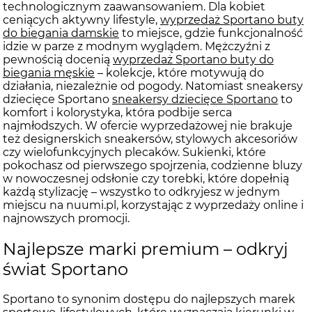
technologicznym zaawansowaniem. Dla kobiet
ceniących aktywny lifestyle,
wyprzedaż Sportano buty
do biegania damskie
to miejsce, gdzie funkcjonalność
idzie w parze z modnym wyglądem. Mężczyźni z
pewnością docenią
wyprzedaż Sportano buty do
biegania męskie
– kolekcje, które motywują do
działania, niezależnie od pogody. Natomiast sneakersy
dziecięce Sportano
sneakersy dziecięce Sportano
to
komfort i kolorystyka, która podbije serca
najmłodszych. W ofercie wyprzedażowej nie brakuje
też designerskich sneakersów, stylowych akcesoriów
czy wielofunkcyjnych plecaków. Sukienki, które
pokochasz od pierwszego spojrzenia, codzienne bluzy
w nowoczesnej odsłonie czy torebki, które dopełnią
każdą stylizację – wszystko to odkryjesz w jednym
miejscu na nuumi.pl, korzystając z wyprzedaży online i
najnowszych promocji.
Najlepsze marki premium – odkryj
świat Sportano
Sportano to synonim dostępu do najlepszych marek