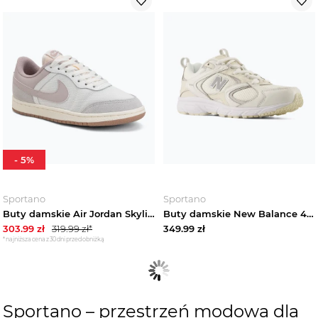
-
5
%
Sportano
Sportano
Buty damskie Air Jordan Skyline Low summit white / neutral grey / particle rose
Buty damskie New Balance 408's V1 sea salt / grey matter Biały
303.99
zł
319.99
zł*
349.99
zł
*najniższa cena z 30 dni przed obniżką
Sportano – przestrzeń modowa dla