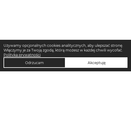
Używamy opcjonalnych cookies analitycznych, aby ulepszać stronę.
Włączymy je za Twoją zgodą, którą możesz w każdej chwili wycofać.
Polityka prywatności
Odrzucam
Akceptuję
TOP KATEGORIE DAMSKIE
Trencze damskie
Klapki płaskie damskie
Sukienki midi damskie
Sukienki maxi damskie