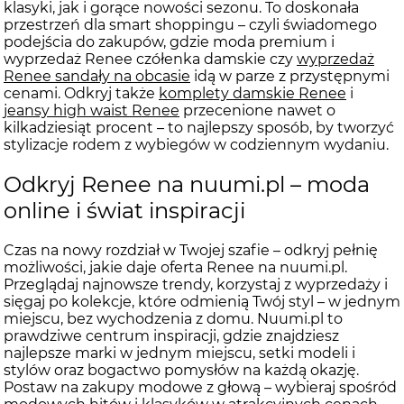
klasyki, jak i gorące nowości sezonu. To doskonała
przestrzeń dla smart shoppingu – czyli świadomego
podejścia do zakupów, gdzie moda premium i
wyprzedaż Renee czółenka damskie czy
wyprzedaż
Renee sandały na obcasie
idą w parze z przystępnymi
cenami. Odkryj także
komplety damskie Renee
i
jeansy high waist Renee
przecenione nawet o
kilkadziesiąt procent – to najlepszy sposób, by tworzyć
stylizacje rodem z wybiegów w codziennym wydaniu.
Odkryj Renee na nuumi.pl – moda
online i świat inspiracji
Czas na nowy rozdział w Twojej szafie – odkryj pełnię
możliwości, jakie daje oferta Renee na nuumi.pl.
Przeglądaj najnowsze trendy, korzystaj z wyprzedaży i
sięgaj po kolekcje, które odmienią Twój styl – w jednym
miejscu, bez wychodzenia z domu. Nuumi.pl to
prawdziwe centrum inspiracji, gdzie znajdziesz
najlepsze marki w jednym miejscu, setki modeli i
stylów oraz bogactwo pomysłów na każdą okazję.
Postaw na zakupy modowe z głową – wybieraj spośród