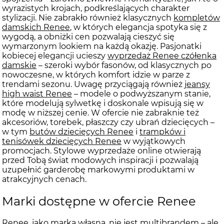
wyrazistych krojach, podkreślających charakter
stylizacji. Nie zabrakło również klasycznych
kompletów
damskich Renee
, w których elegancja spotyka się z
wygodą, a obniżki cen pozwalają cieszyć się
wymarzonym lookiem na każdą okazję. Pasjonatki
kobiecej elegancji ucieszy
wyprzedaż Renee czółenka
damskie
– szeroki wybór fasonów, od klasycznych po
nowoczesne, w których komfort idzie w parze z
trendami sezonu. Uwagę przyciągają również
jeansy
high waist Renee
– modele o podwyższanym stanie,
które modelują sylwetkę i doskonale wpisują się w
modę w niższej cenie. W ofercie nie zabraknie też
akcesoriów, torebek, płaszczy czy ubrań dziecięcych –
w tym
butów dziecięcych Renee
i
trampków i
tenisówek dziecięcych Renee
w wyjątkowych
promocjach. Stylowe wyprzedaże online otwierają
przed Tobą świat modowych inspiracji i pozwalają
uzupełnić garderobę markowymi produktami w
atrakcyjnych cenach.
Marki dostępne w ofercie Renee
Renee, jako marka własna, nie jest multibrandem – ale