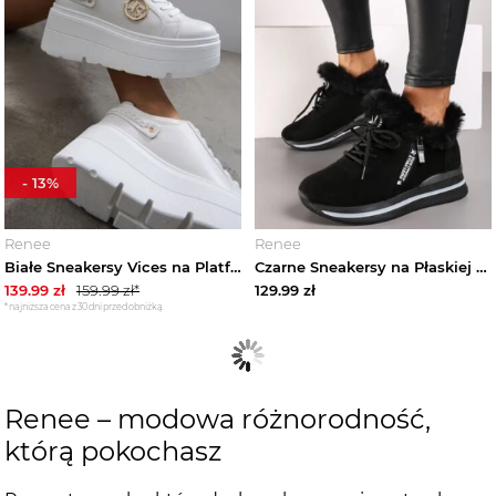
-
13
%
Renee
Renee
Białe Sneakersy Vices na Platformie Ozdobione Metaliczną Aplikacją Tatellia
Czarne Sneakersy na Płaskiej Podeszwie z Napisem i Futerkiem Taricea Vices
139.99
zł
159.99
zł*
129.99
zł
*najniższa cena z 30 dni przed obniżką
Renee – modowa różnorodność,
którą pokochasz