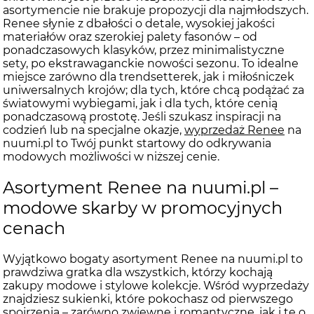
asortymencie nie brakuje propozycji dla najmłodszych.
Renee słynie z dbałości o detale, wysokiej jakości
materiałów oraz szerokiej palety fasonów – od
ponadczasowych klasyków, przez minimalistyczne
sety, po ekstrawaganckie nowości sezonu. To idealne
miejsce zarówno dla trendsetterek, jak i miłośniczek
uniwersalnych krojów; dla tych, które chcą podążać za
światowymi wybiegami, jak i dla tych, które cenią
ponadczasową prostotę. Jeśli szukasz inspiracji na
codzień lub na specjalne okazje,
wyprzedaż Renee
na
nuumi.pl to Twój punkt startowy do odkrywania
modowych możliwości w niższej cenie.
Asortyment Renee na nuumi.pl –
modowe skarby w promocyjnych
cenach
Wyjątkowo bogaty asortyment Renee na nuumi.pl to
prawdziwa gratka dla wszystkich, którzy kochają
zakupy modowe i stylowe kolekcje. Wśród wyprzedaży
znajdziesz sukienki, które pokochasz od pierwszego
spojrzenia – zarówno zwiewne i romantyczne, jak i te o