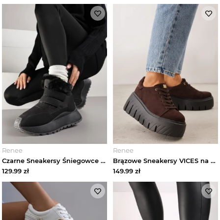
Renee
Renee
Czarne Sneakersy Śniegowce Vices z Futerkiem na Platformie Zapinane na Rzep Nelosena
Brązowe Sneakersy VICES na Platformie Typu Chunky Tassi
129.99
zł
149.99
zł