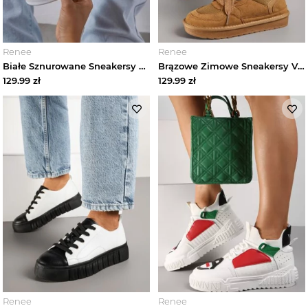
Renee
Renee
Białe Sznurowane Sneakersy Vices na Platformie z Metalicznymi Paskami Neliawen
Brązowe Zimowe Sneakersy Vices Stylizowane na Śniegowce z Futerkiem Tennira
129.99
zł
129.99
zł
Renee
Renee