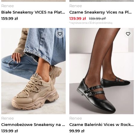
Renee
Renee
Białe Sneakersy VICES na Platformie z Metaliczną Aplikacją i Napisem Beli
Czarne Sneakersy Vices na Platformie Ozdobione Metaliczną Aplikacją Tatellia
159.99
zł
139.99
zł
159.99
zł*
*najniższa cena z 30 dni przed obniżką
Renee
Renee
Ciemnobeżowe Sneakersy na Masywnej Podeszwie z Siateczkowym Wstawkami i Ozdobnymi Sznurówkami Ollavia Vices Beżowy
Czarne Balerinki Vices w Rockowym Stylu z Paskami i Sprzączkami Kikirae
139.99
zł
99.99
zł