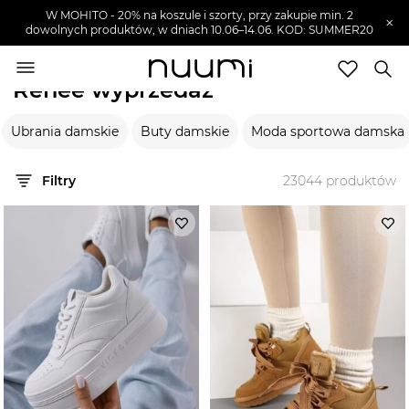
W MOHITO - 20% na koszule i szorty, przy zakupie min. 2
×
dowolnych produktów, w dniach 10.06–14.06. KOD: SUMMER20
nuumi.pl
>
Wyprzedaże
>
Renee
Renee wyprzedaż
Marki
Ubrania damskie
Buty damskie
Moda sportowa damska
Trendy
SZUKAJ
Filtry
23044
produktów
Wyprzedaże