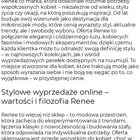
Renee to marka, która doskonale rozumie potrzeby
współczesnych kobiet – niezależnie od wieku, stylu
życia czy okazji, na którą poszukują inspiracji. Od lat
buduje swój wizerunek jako destynacja dla
miłośniczek mody, które cenią wyrazisty styl, aktualne
trendy, ale i swobodę wyboru. Oferta Renee to
połączenie elegancji i codziennego luzu, kobiecych
fasonów i modowych eksperymentów, dzięki czemu
każda klientka może tu odnaleźć swoją definicję stylu
– w najnowszych kolekcjach, jak i wśród
wyprzedażowych perełek dostępnych na nuumi.pl. To
miejsce stworzone dla kobiet, które traktują modę jako
sposób wyrażania siebie i nie boją się sięgać po to, co
wyjątkowe – w przystępnej cenie.
Stylowe wyprzedaże online –
wartości i filozofia Renee
Renee to więcej niż sklep – to modowa przestrzeń,
która zachęca do eksperymentowania z trendami,
łączenia klasyki z nowoczesnością i budowania szafy,
która odpowiada na indywidualne potrzeby. Oferta
skierowana jest przede wszystkim do kobiet, choć w