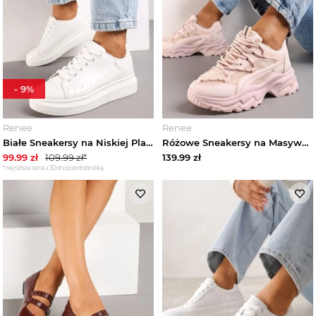
-
9
%
Renee
Renee
Białe Sneakersy na Niskiej Platformie w Klasycznym Stylu Lucid Dream Vices
Różowe Sneakersy na Masywnej Podeszwie z Siateczkowym Wstawkami i Ozdobnymi Sznurówkami Ollavia Vices
99.99
zł
109.99
zł*
139.99
zł
*najniższa cena z 30 dni przed obniżką