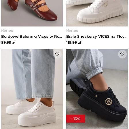
Renee
Renee
Bordowe Balerinki Vices w Rockowym Stylu z Paskami i Sprzączkami Kikirae
Białe Sneakersy VICES na Tłoczonej Podeszwie w Stylu Chunky Myninis
89.99
zł
119.99
zł
-
13
%