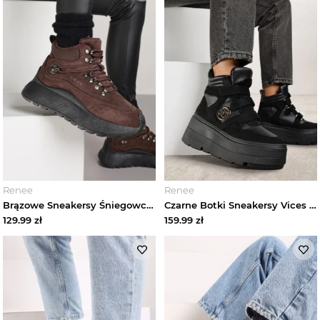
Renee
Renee
Brązowe Sneakersy Śniegowce Vices na Platformie w Sportowym Stylu Nelsella
Czarne Botki Sneakersy Vices na Platformie w Stylu Y2K Gelira
129.99
zł
159.99
zł