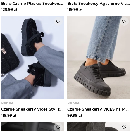
Biało-Czarne Płaskie Sneakersy Vices ze Sznurowaniem Lorori
Białe Sneakersy Agathime Vices
129.99
zł
119.99
zł
Renee
Renee
Czarne Sneakersy Vices Stylizowane na Śniegowce na Platformie Obszyte Futerkiem Naleris
Czarne Sneakersy VICES na Platformie w Stylu Chunky z Perforacją Hypsyllis
119.99
zł
99.99
zł