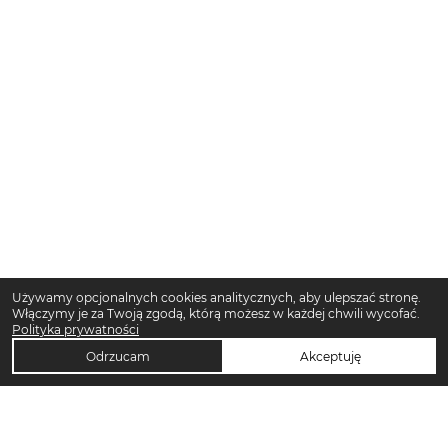
Używamy opcjonalnych cookies analitycznych, aby ulepszać stronę.
Włączymy je za Twoją zgodą, którą możesz w każdej chwili wycofać.
Polityka prywatności
Odrzucam
Akceptuję