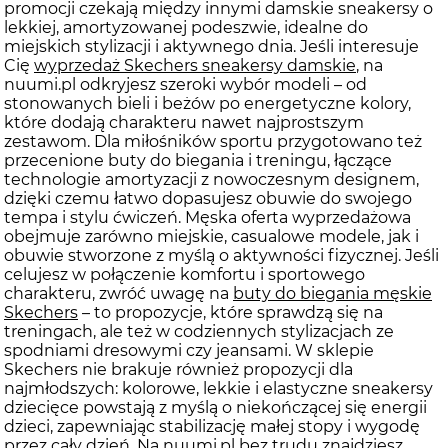
promocji czekają między innymi damskie sneakersy o
lekkiej, amortyzowanej podeszwie, idealne do
miejskich stylizacji i aktywnego dnia. Jeśli interesuje
Cię
wyprzedaż Skechers sneakersy damskie
, na
nuumi.pl odkryjesz szeroki wybór modeli – od
stonowanych bieli i beżów po energetyczne kolory,
które dodają charakteru nawet najprostszym
zestawom. Dla miłośników sportu przygotowano też
przecenione buty do biegania i treningu, łączące
technologie amortyzacji z nowoczesnym designem,
dzięki czemu łatwo dopasujesz obuwie do swojego
tempa i stylu ćwiczeń. Męska oferta wyprzedażowa
obejmuje zarówno miejskie, casualowe modele, jak i
obuwie stworzone z myślą o aktywności fizycznej. Jeśli
celujesz w połączenie komfortu i sportowego
charakteru, zwróć uwagę na
buty do biegania męskie
Skechers
– to propozycje, które sprawdzą się na
treningach, ale też w codziennych stylizacjach ze
spodniami dresowymi czy jeansami. W sklepie
Skechers nie brakuje również propozycji dla
najmłodszych: kolorowe, lekkie i elastyczne sneakersy
dziecięce powstają z myślą o niekończącej się energii
dzieci, zapewniając stabilizację małej stopy i wygodę
przez cały dzień. Na nuumi.pl bez trudu znajdziesz