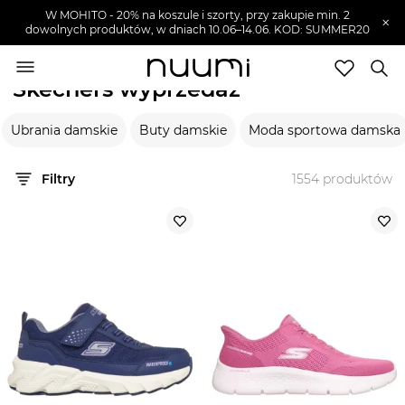
W MOHITO - 20% na koszule i szorty, przy zakupie min. 2
×
dowolnych produktów, w dniach 10.06–14.06. KOD: SUMMER20
nuumi.pl
>
Wyprzedaże
>
Skechers
Skechers wyprzedaż
Marki
Ubrania damskie
Buty damskie
Moda sportowa damska
Trendy
SZUKAJ
Filtry
1554
produktów
Wyprzedaże