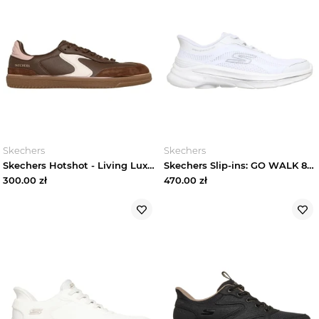
Skechers
Skechers
Skechers Hotshot - Living Luxe - Brazowy / Rozowy
Skechers Slip-ins: GO WALK 8 -Rylee - Bialy / Srebrny
300.00
zł
470.00
zł