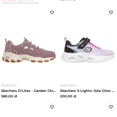
*najniższa cena z 30 dni przed obniżką
Skechers
Skechers
Skechers D'Lites - Garden Chic - Mauve
Skechers S-Lights: Sola Glow 2.0 - Dazzle Steps - Czarny / Lawendowy
380.00
zł
200.00
zł