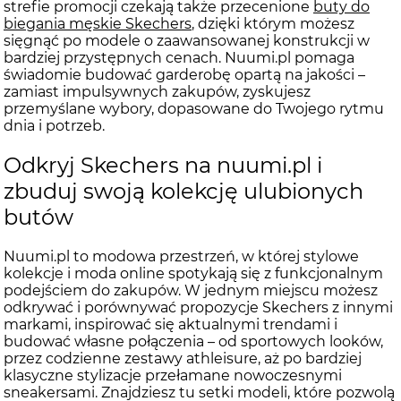
strefie promocji czekają także przecenione
buty do
biegania męskie Skechers
, dzięki którym możesz
sięgnąć po modele o zaawansowanej konstrukcji w
bardziej przystępnych cenach. Nuumi.pl pomaga
świadomie budować garderobę opartą na jakości –
zamiast impulsywnych zakupów, zyskujesz
przemyślane wybory, dopasowane do Twojego rytmu
dnia i potrzeb.
Odkryj Skechers na nuumi.pl i
zbuduj swoją kolekcję ulubionych
butów
Nuumi.pl to modowa przestrzeń, w której stylowe
kolekcje i moda online spotykają się z funkcjonalnym
podejściem do zakupów. W jednym miejscu możesz
odkrywać i porównywać propozycje Skechers z innymi
markami, inspirować się aktualnymi trendami i
budować własne połączenia – od sportowych looków,
przez codzienne zestawy athleisure, aż po bardziej
klasyczne stylizacje przełamane nowoczesnymi
sneakersami. Znajdziesz tu setki modeli, które pozwolą