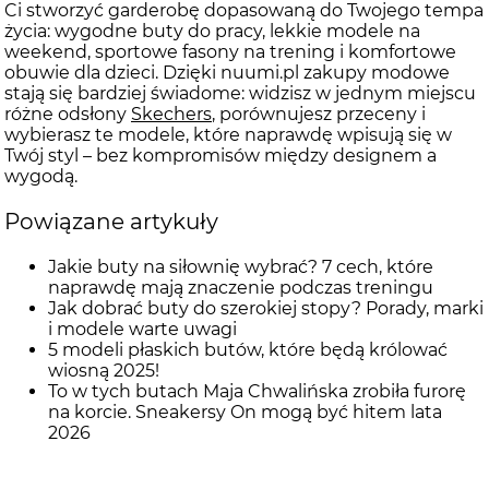
Ci stworzyć garderobę dopasowaną do Twojego tempa
życia: wygodne buty do pracy, lekkie modele na
weekend, sportowe fasony na trening i komfortowe
obuwie dla dzieci. Dzięki nuumi.pl zakupy modowe
stają się bardziej świadome: widzisz w jednym miejscu
różne odsłony
Skechers
, porównujesz przeceny i
wybierasz te modele, które naprawdę wpisują się w
Twój styl – bez kompromisów między designem a
wygodą.
Powiązane artykuły
Jakie buty na siłownię wybrać? 7 cech, które
naprawdę mają znaczenie podczas treningu
Jak dobrać buty do szerokiej stopy? Porady, marki
i modele warte uwagi
5 modeli płaskich butów, które będą królować
wiosną 2025!
To w tych butach Maja Chwalińska zrobiła furorę
na korcie. Sneakersy On mogą być hitem lata
2026