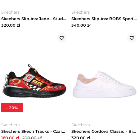
Skechers
Skechers
Skechers Slip-ins: Jade - Studded Glow - Szarobrazowy
Skechers Slip-ins: BOBS Sport Squad 4 - Details - Biały / Wielokolorowy
320.00
zł
340.00
zł
-
20
%
Skechers
Skechers
Skechers Skech Tracks - Czarny / Czerwony
Skechers Cordova Classic - Bialy / Rozowy
160.00
zł
200.00
zł*
320.00
zł