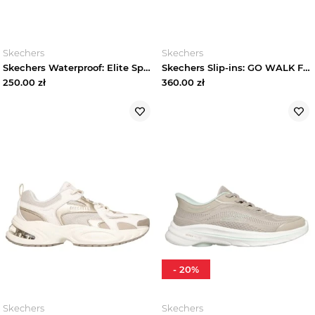
Skechers
Skechers
Skechers Waterproof: Elite Sport Tread -Camp Rage - Granatowy
Skechers Slip-ins: GO WALK Flex - Azriel - Rozowy
250.00
zł
360.00
zł
-
20
%
Skechers
Skechers