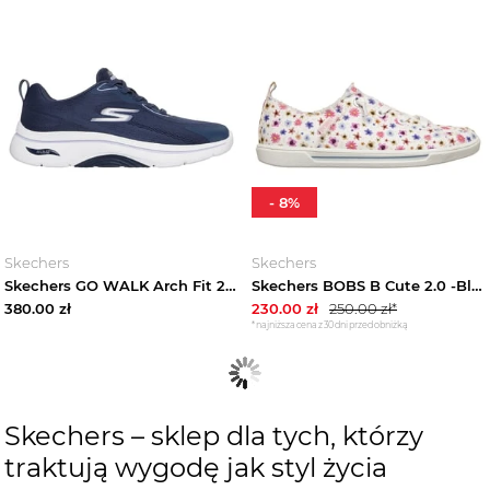
-
8
%
Skechers
Skechers
Skechers GO WALK Arch Fit 2.0 - Cassy - Granatowy / Lawendowy
Skechers BOBS B Cute 2.0 -Bloom'N Bliss - Biały/Wielokolorowy
380.00
zł
230.00
zł
250.00
zł*
*najniższa cena z 30 dni przed obniżką
Skechers – sklep dla tych, którzy
traktują wygodę jak styl życia