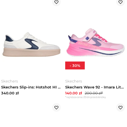
-
30
%
Skechers
Skechers
Skechers Slip-ins: Hotshot HI - Lifted Luxe - Off White / Granatowy
Skechers Wave 92 - Imara Lite - Jasny Rozowy / Jaskrawy Rozowy różowy
340.00
zł
140.00
zł
200.00
zł*
*najniższa cena z 30 dni przed obniżką