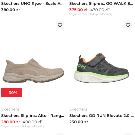
Skechers UNO Ryze - Scale Above - Szampanski
Skechers Slip-ins: GO WALK 8 -Rylee - Szarobrazowy
380.00
zł
375.00
zł
470.00
zł*
*najniższa cena z 30 dni przed obniżką
-
30
%
Skechers
Skechers
Skechers Slip-ins: Alto - Rangeley - Szarobrazowy
Skechers GO RUN Elevate 2.0 - Where's My ? - Grafitowy
280.00
zł
400.00
zł*
230.00
zł
*najniższa cena z 30 dni przed obniżką