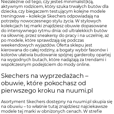
Niezależnie od tego, czy jesteś minimalist(k)ą,
aktywnym rodzicem, który szuka trwałych butów dla
dziecka, czy biegaczem testującym kolejne modele
treningowe – kolekcje Skechers odpowiadają na
potrzeby nowoczesnego stylu życia. W stylowych
kolekcjach tej marki znajdziesz obuwie dopasowane
do intensywnego rytmu dnia: od ultralekkich butów
na siłownię, przez sneakersy do pracy i na uczelnię, aż
po modele, które sprawdzają się podczas
weekendowych wyjazdów. Oferta sklepu jest
kierowana do całej rodziny, a bogaty wybór fasonów i
kolorów ułatwia budowanie spójnej garderoby opartej
na wygodnych butach, które nadążają za trendami i
współczesnym podejściem do mody online.
Skechers na wyprzedażach –
obuwie, które pokochasz od
pierwszego kroku na nuumi.pl
Asortyment Skechers dostępny na nuumi.pl skupia się
na obuwiu – to właśnie tutaj znajdziesz najciekawsze
modele tej marki w obniżonych cenach. W strefie