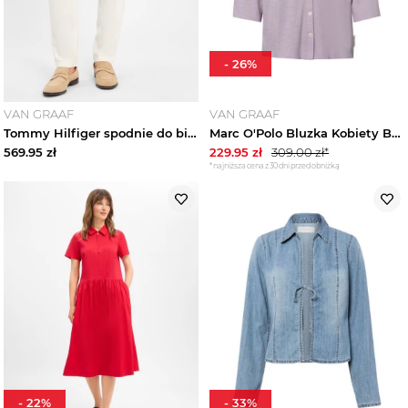
-
26
%
VAN GRAAF
VAN GRAAF
Tommy Hilfiger spodnie do biegania z zawartością lnu - Harlem Mężczyźni len biały
Marc O'Polo Bluzka Kobiety Bawełna lila
569.95
zł
229.95
zł
309.00
zł*
*najniższa cena z 30 dni przed obniżką
-
22
%
-
33
%