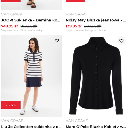
VAN GRAAF
VAN GRAAF
JOOP! Sukienka - Damina Kobiety Bawełna czerwony
Noisy May Bluzka jeansowa - NNMaisy Kobiety Bawełna niebieski
749.95
zł
959.95
zł*
139.95
zł
209.95
zł*
*najniższa cena z 30 dni przed obniżką
*najniższa cena z 30 dni przed obniżką
-
26
%
VAN GRAAF
VAN GRAAF
Liu Jo Collection sukienka z dżerseju Kobiety niebieski
Marc O'Polo Bluzka Kobiety wiskoza czarny