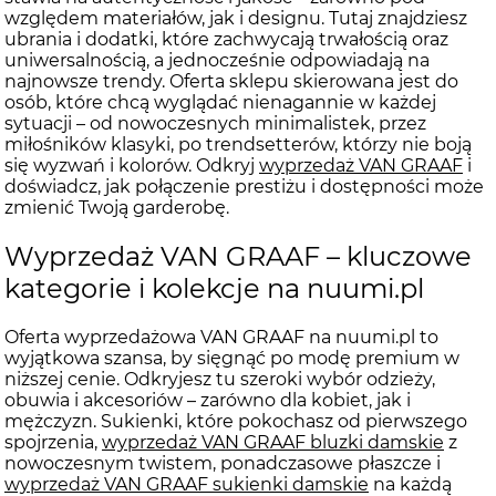
względem materiałów, jak i designu. Tutaj znajdziesz
ubrania i dodatki, które zachwycają trwałością oraz
uniwersalnością, a jednocześnie odpowiadają na
najnowsze trendy. Oferta sklepu skierowana jest do
osób, które chcą wyglądać nienagannie w każdej
sytuacji – od nowoczesnych minimalistek, przez
miłośników klasyki, po trendsetterów, którzy nie boją
się wyzwań i kolorów. Odkryj
wyprzedaż VAN GRAAF
i
doświadcz, jak połączenie prestiżu i dostępności może
zmienić Twoją garderobę.
Wyprzedaż VAN GRAAF – kluczowe
kategorie i kolekcje na nuumi.pl
Oferta wyprzedażowa VAN GRAAF na nuumi.pl to
wyjątkowa szansa, by sięgnąć po modę premium w
niższej cenie. Odkryjesz tu szeroki wybór odzieży,
obuwia i akcesoriów – zarówno dla kobiet, jak i
mężczyzn. Sukienki, które pokochasz od pierwszego
spojrzenia,
wyprzedaż VAN GRAAF bluzki damskie
z
nowoczesnym twistem, ponadczasowe płaszcze i
wyprzedaż VAN GRAAF sukienki damskie
na każdą