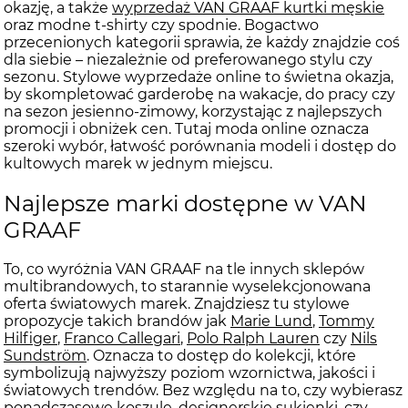
okazję, a także
wyprzedaż VAN GRAAF kurtki męskie
oraz modne t-shirty czy spodnie. Bogactwo
przecenionych kategorii sprawia, że każdy znajdzie coś
dla siebie – niezależnie od preferowanego stylu czy
sezonu. Stylowe wyprzedaże online to świetna okazja,
by skompletować garderobę na wakacje, do pracy czy
na sezon jesienno-zimowy, korzystając z najlepszych
promocji i obniżek cen. Tutaj moda online oznacza
szeroki wybór, łatwość porównania modeli i dostęp do
kultowych marek w jednym miejscu.
Najlepsze marki dostępne w VAN
GRAAF
To, co wyróżnia VAN GRAAF na tle innych sklepów
multibrandowych, to starannie wyselekcjonowana
oferta światowych marek. Znajdziesz tu stylowe
propozycje takich brandów jak
Marie Lund
,
Tommy
Hilfiger
,
Franco Callegari
,
Polo Ralph Lauren
czy
Nils
Sundström
. Oznacza to dostęp do kolekcji, które
symbolizują najwyższy poziom wzornictwa, jakości i
światowych trendów. Bez względu na to, czy wybierasz
ponadczasowe koszule, designerskie sukienki, czy