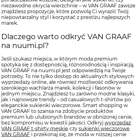
niezawodne okrycia wierzchnie – w VAN GRAAF zawsze
znajdziesz propozycje, które pozwolą Ci wyrazić Twój
niepowtarzalny styl i korzystać z prestiżu najlepszych
marek.
Dlaczego warto odkryć VAN GRAAF
na nuumi.pl?
Jeśli szukasz miejsca, w którym moda premium
spotyka się z dostępnością, różnorodnością i inspiracją,
VAN GRAAF na nuumi.pl jest odpowiedzią na Twoje
potrzeby. To nie tylko dostęp do aktualnych stylowych
wyprzedaży online, ale również możliwość odkrywania
szerokiego wachlarza marek, kolekcji i fasonów w
jednym miejscu. Znajdziesz tu zarówno modne klasyki,
jak i najnowsze trendy – od casualowych t-shirtów po
eleganckie sukienki wieczorowe. Smart shopping w
VAN GRAAF to szansa na zdobycie produktów
premium lub ulubionych brandów w obniżonej cenie,
bez kompromisu w kwestii jakości. Odkryj
wyprzedaż
VAN GRAAF t-shirty męskie
czy
sukienki wieczorowe
VAN GRAAF
i przekonaj się, że moda w niższej cenie