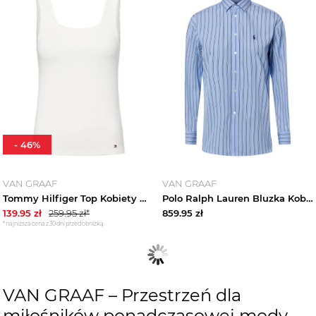
-
46
%
VAN GRAAF
VAN GRAAF
Tommy Hilfiger Top Kobiety Dżersej biały
Polo Ralph Lauren Bluzka Kobiety Bawełna niebieski
139.95
zł
259.95
zł*
859.95
zł
*najniższa cena z 30 dni przed obniżką
VAN GRAAF – Przestrzeń dla
miłośników ponadczasowej mody