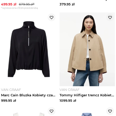
499.95
zł
679.95
zł*
379.95
zł
*najniższa cena z 30 dni przed obniżką
VAN GRAAF
VAN GRAAF
Marc Cain Bluzka Kobiety czarny
Tommy Hilfiger trencz Kobiety Bawełna brązowy
999.95
zł
1099.95
zł