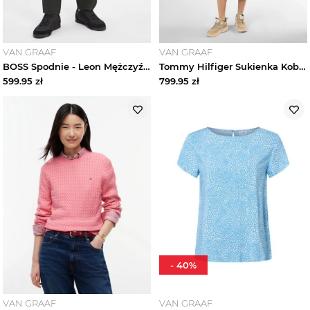
VAN GRAAF
VAN GRAAF
BOSS Spodnie - Leon Mężczyźni Regular Fit wełna ze strzyży zielony
Tommy Hilfiger Sukienka Kobiety wiskoza niebieski
599.95
zł
799.95
zł
-
40
%
VAN GRAAF
VAN GRAAF