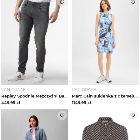
VAN GRAAF
VAN GRAAF
Replay Spodnie Mężczyźni Bawełna szary
Marc Cain sukienka z dżerseju Kobiety niebieski
449.95
zł
1149.95
zł