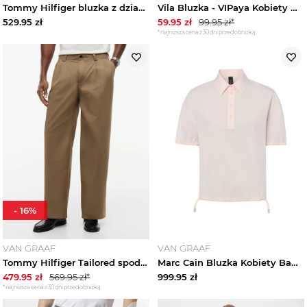
Tommy Hilfiger bluzka z dzianiny Kobiety Bawełna różowy
Vila Bluzka - VIPaya Kobiety wiskoza niebieski
529.95
zł
59.95
zł
99.95
zł*
*najniższa cena z 30 dni przed obniżką
-
16
%
VAN GRAAF
VAN GRAAF
Tommy Hilfiger Tailored spodnie z zakładkami Mężczyźni Bawełna (100%) zielony
Marc Cain Bluzka Kobiety Bawełna różowy
479.95
zł
569.95
zł*
999.95
zł
*najniższa cena z 30 dni przed obniżką