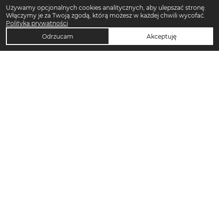
Używamy opcjonalnych cookies analitycznych, aby ulepszać stronę.
Włączymy je za Twoją zgodą, którą możesz w każdej chwili wycofać.
Polityka prywatności
Odrzucam
Akceptuję
TOP KATEGORIE DAMSKIE
Trencze damskie
Klapki płaskie damskie
Sukienki maxi damskie
Sukienki midi damskie
Klapki damskie
Torebki crossbody
Sandały damskie
Torebki tote bag
Sukienki codzienne damskie
Sandały na koturnie
Pierścionki
Sandały na obcasie