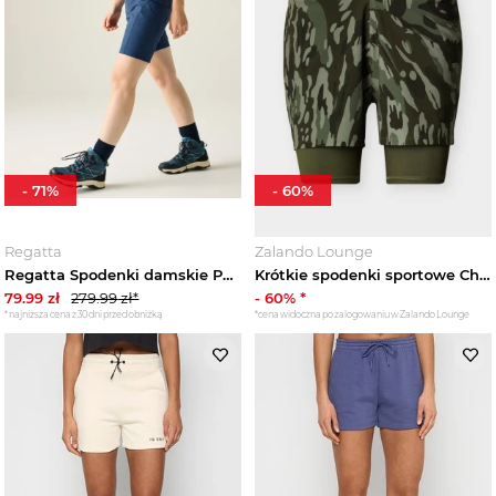
-
71
%
-
60
%
Regatta
Zalando Lounge
Regatta Spodenki damskie Pentre Lite Niebieski
Krótkie spodenki sportowe Champion khaki
79.99
zł
279.99
zł*
-
60
% *
*najniższa cena z 30 dni przed obniżką
*cena widoczna po zalogowaniu w Zalando Lounge