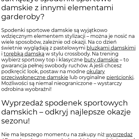
damskie z innymi elementami
garderoby?
Spodenki sportowe damskie są wyjątkowo
wdzięcznym elementem stylizacji – można je nosić na
wiele sposobów, zależnie od okazji. Na co dzień
świetnie wyglądają z pastelowymi
bluzkami damskimi
i
torebką damską
w stylu crossbody. Na trening
wybierz sportowy top i klasyczne
buty damskie
– to
gwarancja pełnej swobody ruchów. A jeśli chcesz
podkręcić look, postaw na modne
okulary
przeciwsłoneczne damskie
lub oryginalne
pierścionki
.
Możliwości są niemal nieograniczone – wystarczy
odrobina wyobraźni!
Wyprzedaż spodenek sportowych
damskich – odkryj najlepsze okazje
sezonu!
Nie ma lepszego momentu na zakupy niż
wyprzedaż