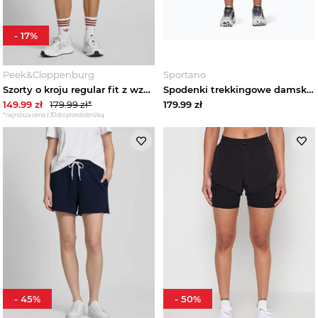
Bluzy sportowe damskie
-
17
%
Buty sportowe damskie
Peek&Cloppenburg
Sportano
Szorty o kroju regular fit z wzorem na całej powierzchni Adidas Niebieski
Spodenki trekkingowe damskie Mammut Runbold marine Granatowy
Legginsy damskie
149.99
zł
179.99
zł*
179.99
zł
*najniższa cena z 30 dni przed obniżką
Koszulki sportowe damskie
Kurtki sportowe damskie
Koszule turystyczne damskie
Spodenki sportowe damskie
Zobacz wszystko
-
45
%
-
50
%
Kolarki damskie