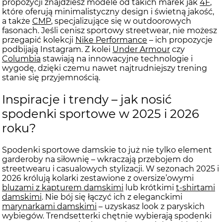
propozycji znajdziesz modele od takich marek jak
4F
,
które oferują minimalistyczny design i świetną jakość,
a także
CMP
, specjalizujące się w outdoorowych
fasonach. Jeśli cenisz sportowy streetwear, nie możesz
przegapić kolekcji
Nike Performance
– ich propozycje
podbijają Instagram. Z kolei
Under Armour
czy
Columbia
stawiają na innowacyjne technologie i
wygodę, dzięki czemu nawet najtrudniejszy trening
stanie się przyjemnością.
Inspiracje i trendy – jak nosić
spodenki sportowe w 2025 i 2026
roku?
Spodenki sportowe damskie to już nie tylko element
garderoby na siłownię – wkraczają przebojem do
streetwearu i casualowych stylizacji. W sezonach 2025 i
2026 królują kolarki zestawione z oversize’owymi
bluzami z kapturem damskimi
lub krótkimi
t-shirtami
damskimi
. Nie bój się łączyć ich z eleganckimi
marynarkami damskimi
– uzyskasz look z paryskich
wybiegów. Trendsetterki chętnie wybierają spodenki