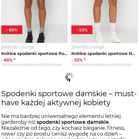
-
63
%
-
53
%
Zalando Lounge
Zalando Lounge
Krótkie spodenki sportowe Rossignol piaskowy
Krótkie spodenki sportowe New Balance fioletowy
-
63
% *
-
53
% *
*cena widoczna po zalogowaniu w Zalando Lounge
*cena widoczna po zalogowaniu w Zalando Lounge
Spodenki sportowe damskie – must-
have każdej aktywnej kobiety
Nie ma bardziej uniwersalnego elementu letniej
garderoby niż
spodenki sportowe damskie
.
Niezależnie od tego, czy kochasz bieganie, fitness,
rower czy po prostu cenisz wygodę na co dzień –