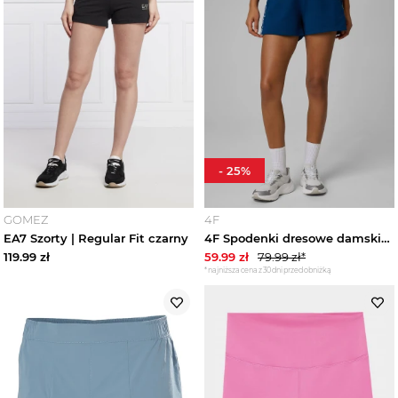
-
25
%
GOMEZ
4F
EA7 Szorty | Regular Fit czarny
4F Spodenki dresowe damskie - turkusowe S Turkusowy
119.99
zł
59.99
zł
79.99
zł*
*najniższa cena z 30 dni przed obniżką