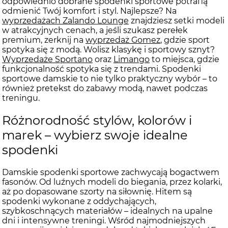
odpowiednio dobrane spodenki sportowe potrafią
odmienić Twój komfort i styl. Najlepsze? Na
wyprzedażach Zalando Lounge
znajdziesz setki modeli
w atrakcyjnych cenach, a jeśli szukasz perełek
premium, zerknij na
wyprzedaż Gomez
, gdzie sport
spotyka się z modą. Wolisz klasykę i sportowy sznyt?
Wyprzedaże Sportano
oraz
Limango
to miejsca, gdzie
funkcjonalność spotyka się z trendami. Spodenki
sportowe damskie to nie tylko praktyczny wybór – to
również pretekst do zabawy modą, nawet podczas
treningu.
Różnorodność stylów, kolorów i
marek – wybierz swoje idealne
spodenki
Damskie spodenki sportowe zachwycają bogactwem
fasonów. Od luźnych modeli do biegania, przez kolarki,
aż po dopasowane szorty na siłownię. Hitem są
spodenki wykonane z oddychających,
szybkoschnących materiałów – idealnych na upalne
dni i intensywne treningi. Wśród najmodniejszych