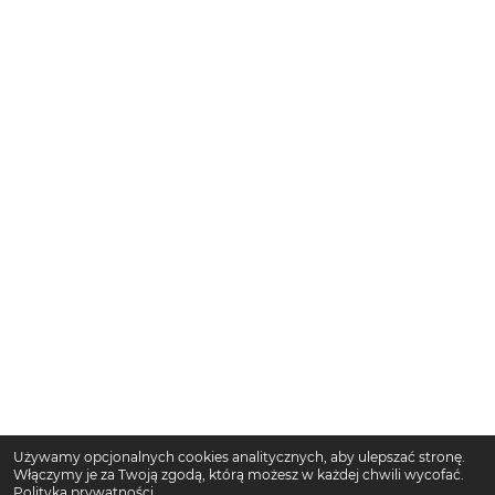
Używamy opcjonalnych cookies analitycznych, aby ulepszać stronę.
Włączymy je za Twoją zgodą, którą możesz w każdej chwili wycofać.
Polityka prywatności