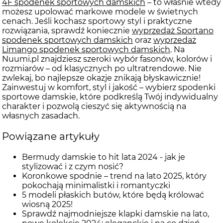
4F spodenek sportowych damskich
– to właśnie wtedy
możesz upolować markowe modele w świetnych
cenach. Jeśli kochasz sportowy styl i praktyczne
rozwiązania, sprawdź koniecznie
wyprzedaż Sportano
spodenek sportowych damskich
oraz
wyprzedaż
Limango spodenek sportowych damskich
. Na
Nuumi.pl znajdziesz szeroki wybór fasonów, kolorów i
rozmiarów – od klasycznych po ultratrendowe. Nie
zwlekaj, bo najlepsze okazje znikają błyskawicznie!
Zainwestuj w komfort, styl i jakość – wybierz spodenki
sportowe damskie, które podkreślą Twój indywidualny
charakter i pozwolą cieszyć się aktywnością na
własnych zasadach.
Powiązane artykuły
Bermudy damskie to hit lata 2024 - jak je
stylizować i z czym nosić?
Koronkowe spodnie – trend na lato 2025, który
pokochają minimalistki i romantyczki
5 modeli płaskich butów, które będą królować
wiosną 2025!
Sprawdź najmodniejsze klapki damskie na lato,