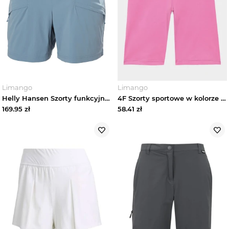
Limango
Limango
Helly Hansen Szorty funkcyjne "Elv Light Tur" w kolorze błękitnym rozmiar: XS
4F Szorty sportowe w kolorze jasnoróżowym rozmiar: M
169.95
zł
58.41
zł