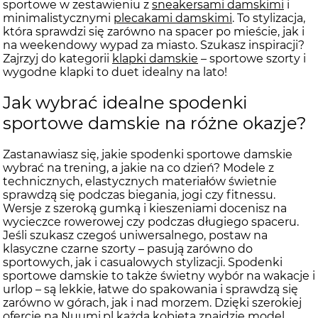
sportowe w zestawieniu z
sneakersami damskimi
i
minimalistycznymi
plecakami damskimi
. To stylizacja,
która sprawdzi się zarówno na spacer po mieście, jak i
na weekendowy wypad za miasto. Szukasz inspiracji?
Zajrzyj do kategorii
klapki damskie
– sportowe szorty i
wygodne klapki to duet idealny na lato!
Jak wybrać idealne spodenki
sportowe damskie na różne okazje?
Zastanawiasz się, jakie spodenki sportowe damskie
wybrać na trening, a jakie na co dzień? Modele z
technicznych, elastycznych materiałów świetnie
sprawdzą się podczas biegania, jogi czy fitnessu.
Wersje z szeroką gumką i kieszeniami docenisz na
wycieczce rowerowej czy podczas długiego spaceru.
Jeśli szukasz czegoś uniwersalnego, postaw na
klasyczne czarne szorty – pasują zarówno do
sportowych, jak i casualowych stylizacji. Spodenki
sportowe damskie to także świetny wybór na wakacje i
urlop – są lekkie, łatwe do spakowania i sprawdzą się
zarówno w górach, jak i nad morzem. Dzięki szerokiej
ofercie na Nuumi.pl każda kobieta znajdzie model