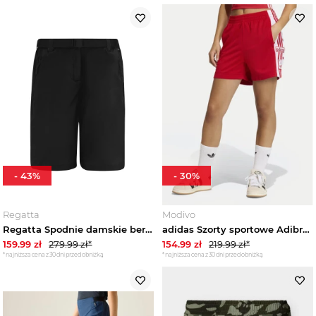
-
43
%
-
30
%
Regatta
Modivo
Regatta Spodnie damskie bermudy Xert Stretch Czarny
adidas Szorty sportowe Adibreak KD6330 Czerwony Loose Fit
159.99
zł
279.99
zł*
154.99
zł
219.99
zł*
*najniższa cena z 30 dni przed obniżką
*najniższa cena z 30 dni przed obniżką