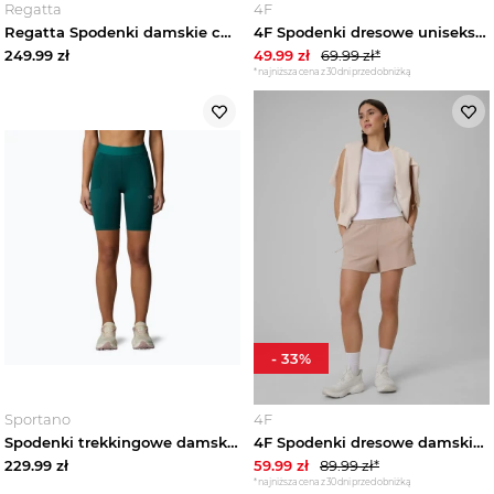
Regatta
4F
Regatta Spodenki damskie casual Sabelle Biały
4F Spodenki dresowe uniseks - żółte S
249.99
zł
49.99
zł
69.99
zł*
*najniższa cena z 30 dni przed obniżką
-
33
%
Sportano
4F
Spodenki trekkingowe damskie The North Face Refina 8" deep nori Zielony
4F Spodenki dresowe damskie - beżowe S
229.99
zł
59.99
zł
89.99
zł*
*najniższa cena z 30 dni przed obniżką