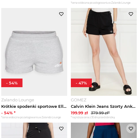
Wyprzedaże
*cena widoczna po zalogowaniu w Zalando Lounge
-
54
%
-
47
%
Zalando Lounge
GOMEZ
Krótkie spodenki sportowe Ellesse jasnoszary
Calvin Klein Jeans Szorty Ankle | Regular Fit czarny
-
54
% *
199.99
zł
379.99
zł*
*cena widoczna po zalogowaniu w Zalando Lounge
*najniższa cena z 30 dni przed obniżką