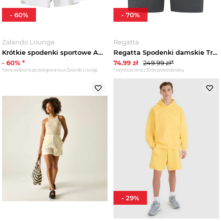
-
60
%
-
70
%
Zalando Lounge
Regatta
Krótkie spodenki sportowe Adidas biały
Regatta Spodenki damskie Travel Light II przeciw insektom Szary
-
60
% *
74.99
zł
249.99
zł*
*cena widoczna po zalogowaniu w Zalando Lounge
*najniższa cena z 30 dni przed obniżką
-
29
%