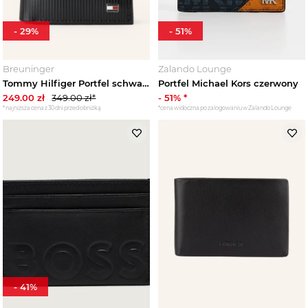
-
29
%
-
51
%
Breuninger
Zalando Lounge
Tommy Hilfiger Portfel schwarz CZARNY
Portfel Michael Kors czerwony
249.00
zł
349.00
zł*
-
51
% *
*najniższa cena z 30 dni przed obniżką
*cena widoczna po zalogowaniu w Zalando Lounge
-
41
%