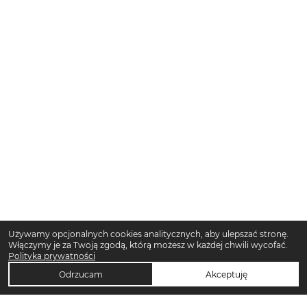
Używamy opcjonalnych cookies analitycznych, aby ulepszać stronę.
Włączymy je za Twoją zgodą, którą możesz w każdej chwili wycofać.
Polityka prywatności
Odrzucam
Akceptuję