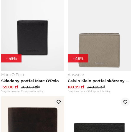
Wyprzedaże
-
49
%
-
46
%
Marc O'Polo
Answear
Składany portfel Marc O'Polo
Calvin Klein portfel skórzany brązowy
159.00
zł
309.00
zł*
189.99
zł
349.99
zł*
*najniższa cena z 30 dni przed obniżką
*najniższa cena z 30 dni przed obniżką