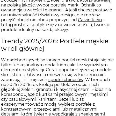
z codziennym stylem. Z kolei dla tych, którzy stawiają
na polską jakość, wybór portfela marki
Ochnik
to
gwarancja trwałości i elegancji. A jeśli chcesz postawić
na uniwersalność i światowy design, nie możesz
przejść obojętnie obok propozycji od
Calvin Klein
–
tutaj prostota spotyka się z nowoczesnością, tworząc
produkt idealny na każdą okazję.
Trendy 2025/2026: Portfele męskie
w roli głównej
W nadchodzących sezonach portfel męski staje się nie
tylko funkcjonalnym dodatkiem, ale też wyrazistym
elementem stylizacji. Coraz popularniejsze są modele
slim, które z łatwością mieszczą się w kieszeni i nie
zaburzają linii męskich
spodni chinosów
. W trendach
na 2025 i 2026 rok królują portfele w odcieniach
głębokiej zieleni, granatu i klasycznej czerni – idealnie
korespondujące z
kurtkami przejściowymi męskimi
czy casualowymi
T-shirtami
. Jeżeli lubisz
eksperymentować z modą, wybierz portfele z
kontrastowymi przeszyciami lub metalicznymi
detalami, które świetnie współgrają z
sneakersami