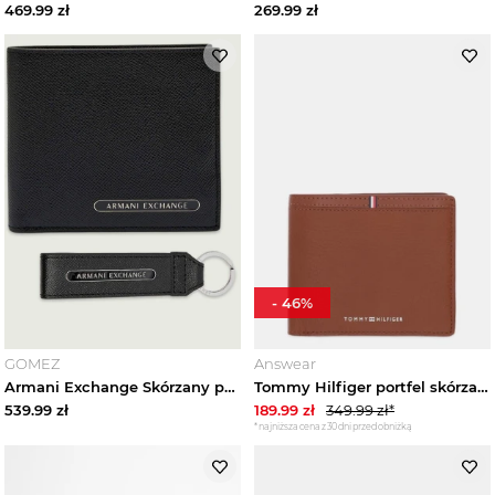
469.99
zł
269.99
zł
Kosmetyczki męskie
Zegarki męskie
Etui męskie
Zapachy męskie
Szelki męskie
-
46
%
Spinki do koszuli
GOMEZ
Answear
Marki
Armani Exchange Skórzany portfel + brelok czarny
Tommy Hilfiger portfel skórzany brązowy
539.99
zł
189.99
zł
349.99
zł*
*najniższa cena z 30 dni przed obniżką
Trendy