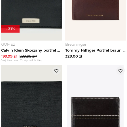
-
31
%
GOMEZ
Breuninger
Calvin Klein Skórzany portfel czarny
Tommy Hilfiger Portfel braun CIEMNOBRĄZOWY
199.99
zł
289.99
zł*
329.00
zł
*najniższa cena z 30 dni przed obniżką