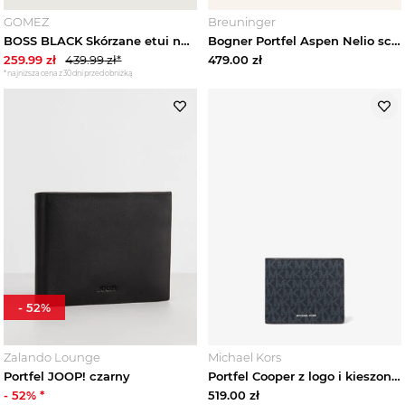
GOMEZ
Breuninger
BOSS BLACK Skórzane etui na karty Big BB_S
Bogner Portfel Aspen Nelio schwarz CZARNY
259.99
zł
439.99
zł*
479.00
zł
*najniższa cena z 30 dni przed obniżką
-
52
%
Zalando Lounge
Michael Kors
Portfel JOOP! czarny
Portfel Cooper z logo i kieszonką na monet Michael Kors
-
52
% *
519.00
zł