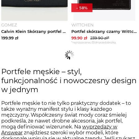
-
58
%
GOMEZ
WITTCHEN
Calvin Klein Skórzany portfel czarny
Portfel skórzany czarny Wittchen
199.99
zł
99.90
zł
239.90
zł*
*najniższa cena z 30 dni przed obniżką
Portfele męskie – styl,
funkcjonalność i nowoczesny design
w jednym
Portfele męskie to nie tylko praktyczny dodatek – to
także wyraźny manifest stylu i klasy każdego
mężczyzny. Współczesny świat mody coraz śmielej
podkreśla, że nawet drobne akcesoria, jak portfel,
mogą definiować wizerunek. Na
wyprzedaży w
Answear
znajdziesz szeroki wybór modeli, które
doskonale wpisują się w aktualne trendy. Jeśli szukasz