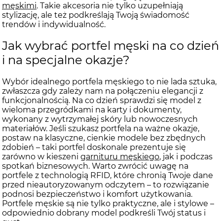
męskimi
. Takie akcesoria nie tylko uzupełniają
stylizację, ale też podkreślają Twoją świadomość
trendów i indywidualność.
Jak wybrać portfel męski na co dzień
i na specjalne okazje?
Wybór idealnego portfela męskiego to nie lada sztuka,
zwłaszcza gdy zależy nam na połączeniu elegancji z
funkcjonalnością. Na co dzień sprawdzi się model z
wieloma przegródkami na karty i dokumenty,
wykonany z wytrzymałej skóry lub nowoczesnych
materiałów. Jeśli szukasz portfela na ważne okazje,
postaw na klasyczne, cienkie modele bez zbędnych
zdobień – taki portfel doskonale prezentuje się
zarówno w kieszeni
garnituru męskiego
, jak i podczas
spotkań biznesowych. Warto zwrócić uwagę na
portfele z technologią RFID, które chronią Twoje dane
przed nieautoryzowanym odczytem – to rozwiązanie
podnosi bezpieczeństwo i komfort użytkowania.
Portfele męskie są nie tylko praktyczne, ale i stylowe –
odpowiednio dobrany model podkreśli Twój status i