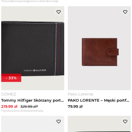
*cena widoczna po zalogowaniu w Zalando Lounge
-
33
%
GOMEZ
Pako Lorente
Tommy Hilfiger Skórzany portfel czarny
PAKO LORENTE – Męski portfel w kolorze brązowym
219.99
zł
329.99
zł*
79.99
zł
*najniższa cena z 30 dni przed obniżką