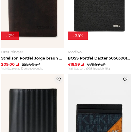
-
7
%
-
38
%
Breuninger
Modivo
Strellson Portfel Jorge braun CIEMNOBRĄZOWY
BOSS Portfel Daxter 50563901 Czarny
209.00
zł
225.00
zł*
418.99
zł
679.99
zł*
*najniższa cena z 30 dni przed obniżką
*najniższa cena z 30 dni przed obniżką