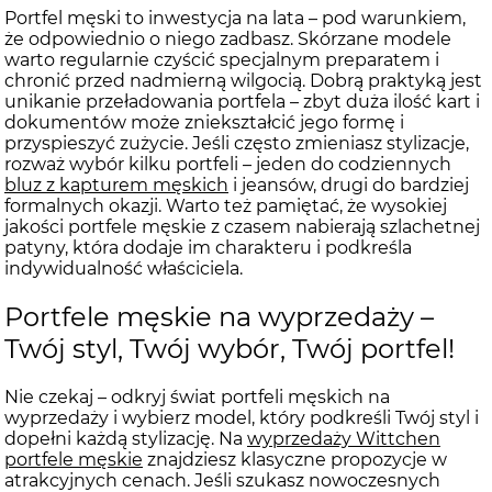
Portfel męski to inwestycja na lata – pod warunkiem,
że odpowiednio o niego zadbasz. Skórzane modele
warto regularnie czyścić specjalnym preparatem i
chronić przed nadmierną wilgocią. Dobrą praktyką jest
unikanie przeładowania portfela – zbyt duża ilość kart i
dokumentów może zniekształcić jego formę i
przyspieszyć zużycie. Jeśli często zmieniasz stylizacje,
rozważ wybór kilku portfeli – jeden do codziennych
bluz z kapturem męskich
i jeansów, drugi do bardziej
formalnych okazji. Warto też pamiętać, że wysokiej
jakości portfele męskie z czasem nabierają szlachetnej
patyny, która dodaje im charakteru i podkreśla
indywidualność właściciela.
Portfele męskie na wyprzedaży –
Twój styl, Twój wybór, Twój portfel!
Nie czekaj – odkryj świat portfeli męskich na
wyprzedaży i wybierz model, który podkreśli Twój styl i
dopełni każdą stylizację. Na
wyprzedaży Wittchen
portfele męskie
znajdziesz klasyczne propozycje w
atrakcyjnych cenach. Jeśli szukasz nowoczesnych