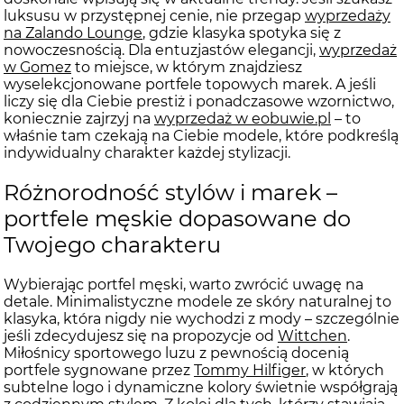
luksusu w przystępnej cenie, nie przegap
wyprzedaży
na Zalando Lounge
, gdzie klasyka spotyka się z
nowoczesnością. Dla entuzjastów elegancji,
wyprzedaż
w Gomez
to miejsce, w którym znajdziesz
wyselekcjonowane portfele topowych marek. A jeśli
liczy się dla Ciebie prestiż i ponadczasowe wzornictwo,
koniecznie zajrzyj na
wyprzedaż w eobuwie.pl
– to
właśnie tam czekają na Ciebie modele, które podkreślą
indywidualny charakter każdej stylizacji.
Różnorodność stylów i marek –
portfele męskie dopasowane do
Twojego charakteru
Wybierając portfel męski, warto zwrócić uwagę na
detale. Minimalistyczne modele ze skóry naturalnej to
klasyka, która nigdy nie wychodzi z mody – szczególnie
jeśli zdecydujesz się na propozycje od
Wittchen
.
Miłośnicy sportowego luzu z pewnością docenią
portfele sygnowane przez
Tommy Hilfiger
, w których
subtelne logo i dynamiczne kolory świetnie współgrają