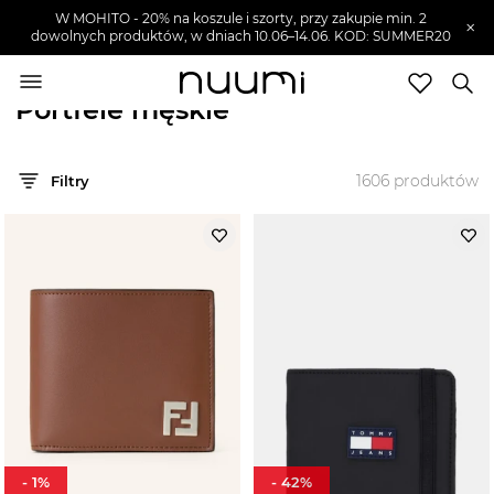
W MOHITO - 20% na koszule i szorty, przy zakupie min. 2
×
dowolnych produktów, w dniach 10.06–14.06. KOD: SUMMER20
nuumi.pl
>
Akcesoria męskie
>
Portfele męskie
Portfele męskie
Mężczyzna
1606
produktów
Filtry
Ubrania męskie
SZUKAJ
Buty męskie
Moda sportowa męska
Torby i plecaki męskie
Akcesoria męskie
Zobacz wszystko
-
1
%
-
42
%