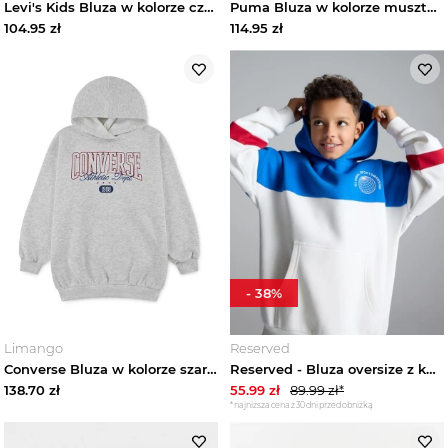
Levi's Kids Bluza w kolorze czarnym rozmiar: 104
Puma Bluza w kolorze musztardowym rozmiar: 176
104.95
zł
114.95
zł
Jeansy i ogrodniczki dziecięce
Kombinezony dziecięce
Komplety dziecięce
Kurtki i płaszcze dziecięce
Spódnice dziewczęce
-
38
%
Spodnie i legginsy dziecięce
Limango
Reserved
Sukienki dziewczęce
Converse Bluza w kolorze szarym rozmiar: 158-170
Reserved - Bluza oversize z kapturem - niebieski
138.70
zł
55.99
zł
89.99
zł*
Swetry i kardigany dziecięce
*najniższa cena z 30 dni przed obniżką