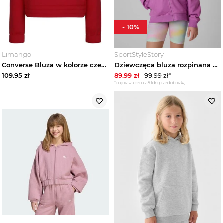
-
10
%
Limango
SportStyleStory
Converse Bluza w kolorze czerwonym rozmiar: 152 / 158
Dziewczęca bluza rozpinana z kapturem 4F 4FJRSS26TSWSF2902 - fioletowa
109.95
zł
89.99
zł
99.99
zł*
*najniższa cena z 30 dni przed obniżką