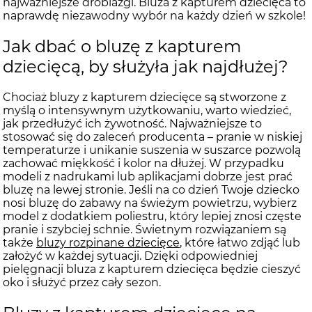
najważniejsze drobiazgi. Bluza z kapturem dziecięca to
naprawdę niezawodny wybór na każdy dzień w szkole!
Jak dbać o bluzę z kapturem
dziecięcą, by służyła jak najdłużej?
Chociaż bluzy z kapturem dziecięce są stworzone z
myślą o intensywnym użytkowaniu, warto wiedzieć,
jak przedłużyć ich żywotność. Najważniejsze to
stosować się do zaleceń producenta – pranie w niskiej
temperaturze i unikanie suszenia w suszarce pozwolą
zachować miękkość i kolor na dłużej. W przypadku
modeli z nadrukami lub aplikacjami dobrze jest prać
bluzę na lewej stronie. Jeśli na co dzień Twoje dziecko
nosi bluzę do zabawy na świeżym powietrzu, wybierz
model z dodatkiem poliestru, który lepiej znosi częste
pranie i szybciej schnie. Świetnym rozwiązaniem są
także
bluzy rozpinane dziecięce
, które łatwo zdjąć lub
założyć w każdej sytuacji. Dzięki odpowiedniej
pielęgnacji bluza z kapturem dziecięca będzie cieszyć
oko i służyć przez cały sezon.