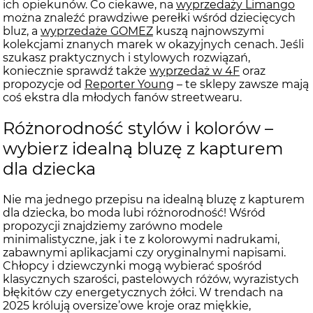
ich opiekunów. Co ciekawe, na
wyprzedaży Limango
można znaleźć prawdziwe perełki wśród dziecięcych
bluz, a
wyprzedaże GOMEZ
kuszą najnowszymi
kolekcjami znanych marek w okazyjnych cenach. Jeśli
szukasz praktycznych i stylowych rozwiązań,
koniecznie sprawdź także
wyprzedaż w 4F
oraz
propozycje od
Reporter Young
– te sklepy zawsze mają
coś ekstra dla młodych fanów streetwearu.
Różnorodność stylów i kolorów –
wybierz idealną bluzę z kapturem
dla dziecka
Nie ma jednego przepisu na idealną bluzę z kapturem
dla dziecka, bo moda lubi różnorodność! Wśród
propozycji znajdziemy zarówno modele
minimalistyczne, jak i te z kolorowymi nadrukami,
zabawnymi aplikacjami czy oryginalnymi napisami.
Chłopcy i dziewczynki mogą wybierać spośród
klasycznych szarości, pastelowych różów, wyrazistych
błękitów czy energetycznych żółci. W trendach na
2025 królują oversize’owe kroje oraz miękkie,