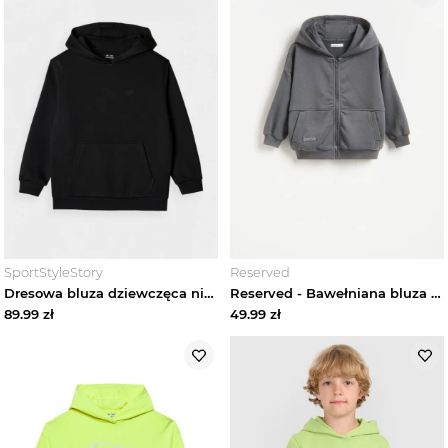
Szorty dziecięce
Topy i koszulki dziecięce
Bielizna dziecięca
Moda plażowa dziecięca
Buty dziecięce
Moda sportowa dziecięca
SportStyleStory
Reserved
Dresowa bluza dziewczęca nierozpinana z kapturem 4F 4FJWMM00TSWSF1862 - czarna
Reserved - Bawełniana bluza z kapturem - ciemnoszary
Akcesoria dziecięce
89.99
zł
49.99
zł
Niemowlę
Marki