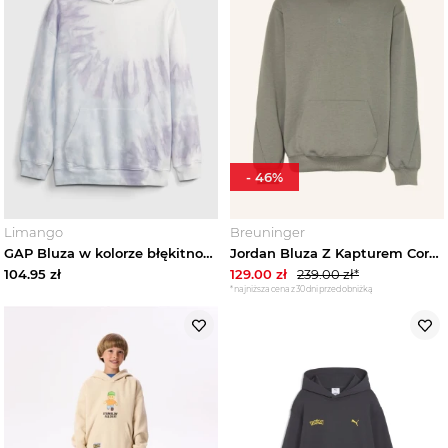
-
46
%
Limango
Breuninger
GAP Bluza w kolorze błękitno-lawendowo-białym rozmiar: 128
Jordan Bluza Z Kapturem Core Sport gruen OLIWKOWY
104.95
zł
129.00
zł
239.00
zł*
*najniższa cena z 30 dni przed obniżką