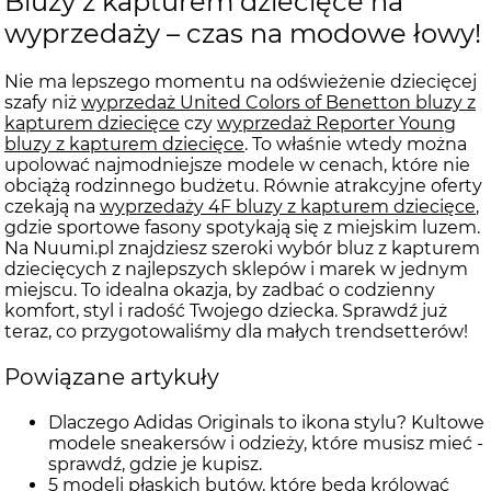
Bluzy z kapturem dziecięce na
wyprzedaży – czas na modowe łowy!
Nie ma lepszego momentu na odświeżenie dziecięcej
szafy niż
wyprzedaż United Colors of Benetton bluzy z
kapturem dziecięce
czy
wyprzedaż Reporter Young
bluzy z kapturem dziecięce
. To właśnie wtedy można
upolować najmodniejsze modele w cenach, które nie
obciążą rodzinnego budżetu. Równie atrakcyjne oferty
czekają na
wyprzedaży 4F bluzy z kapturem dziecięce
,
gdzie sportowe fasony spotykają się z miejskim luzem.
Na Nuumi.pl znajdziesz szeroki wybór bluz z kapturem
dziecięcych z najlepszych sklepów i marek w jednym
miejscu. To idealna okazja, by zadbać o codzienny
komfort, styl i radość Twojego dziecka. Sprawdź już
teraz, co przygotowaliśmy dla małych trendsetterów!
Powiązane artykuły
Dlaczego Adidas Originals to ikona stylu? Kultowe
modele sneakersów i odzieży, które musisz mieć -
sprawdź, gdzie je kupisz.
5 modeli płaskich butów, które będą królować