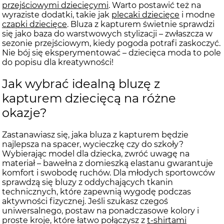
przejściowymi dziecięcymi
. Warto postawić też na
wyraziste dodatki, takie jak
plecaki dziecięce
i modne
czapki dziecięce
. Bluza z kapturem świetnie sprawdzi
się jako baza do warstwowych stylizacji – zwłaszcza w
sezonie przejściowym, kiedy pogoda potrafi zaskoczyć.
Nie bój się eksperymentować – dziecięca moda to pole
do popisu dla kreatywności!
Jak wybrać idealną bluzę z
kapturem dziecięcą na różne
okazje?
Zastanawiasz się, jaka bluza z kapturem będzie
najlepsza na spacer, wycieczkę czy do szkoły?
Wybierając model dla dziecka, zwróć uwagę na
materiał – bawełna z domieszką elastanu gwarantuje
komfort i swobodę ruchów. Dla młodych sportowców
sprawdzą się bluzy z oddychających tkanin
technicznych, które zapewnią wygodę podczas
aktywności fizycznej. Jeśli szukasz czegoś
uniwersalnego, postaw na ponadczasowe kolory i
proste kroje, które łatwo połączysz z
t-shirtami