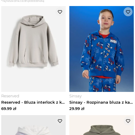
*najniższa cena z 30 dni przed obniżką
Reserved
Sinsay
Reserved - Bluza interlock z kapturem - jasnoszary
Sinsay - Rozpinana bluza z kapturem Sonic the Hedgehog - niebieski
69.99
zł
29.99
zł