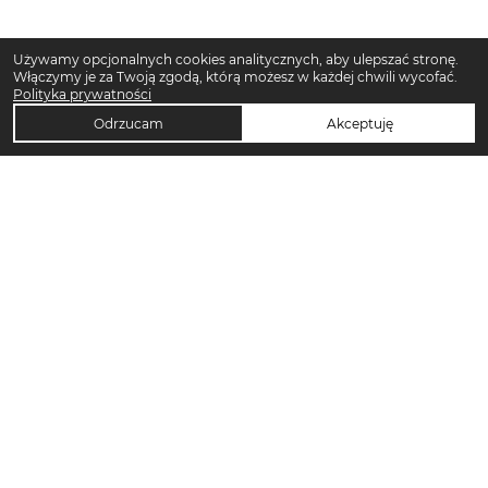
Używamy opcjonalnych cookies analitycznych, aby ulepszać stronę.
Włączymy je za Twoją zgodą, którą możesz w każdej chwili wycofać.
Polityka prywatności
Odrzucam
Akceptuję
TOP KATEGORIE DAMSKIE
Trencze damskie
Klapki płaskie damskie
Sukienki midi damskie
Sukienki maxi damskie
Klapki damskie
Torebki crossbody
Torebki tote bag
Sandały damskie
Sukienki codzienne damskie
Sandały na koturnie