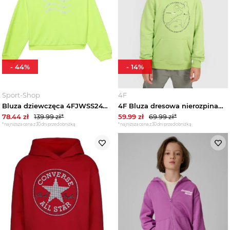
Trendy
Wyprzedaże
-
44
%
-
14
%
Sport-Shop
4F
Bluza dziewczęca 4FJWSS24TSWSF0945 4F Żółty
4F Bluza dresowa nierozpinana z kapturem chłopięca - zielona 128 (7-8 lat)
78.44
zł
139.99
zł*
59.99
zł
69.99
zł*
*najniższa cena z 30 dni przed obniżką
*najniższa cena z 30 dni przed obniżką