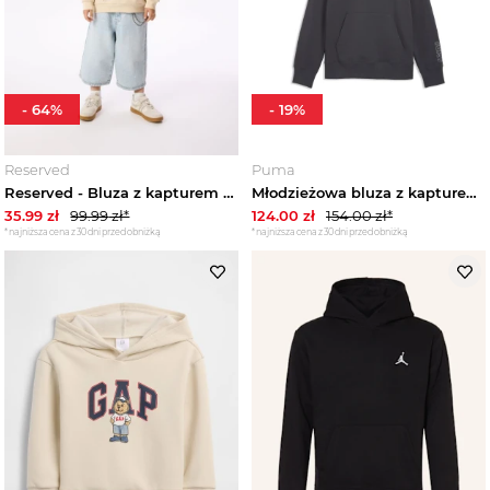
-
64
%
-
19
%
Reserved
Puma
Reserved - Bluza z kapturem Stumble Guys - beżowy
Młodzieżowa bluza z kapturem PUMA x POKÉMON o luźnym kroju z grafiką, Akcesoria, Szary
35.99
zł
99.99
zł*
124.00
zł
154.00
zł*
*najniższa cena z 30 dni przed obniżką
*najniższa cena z 30 dni przed obniżką