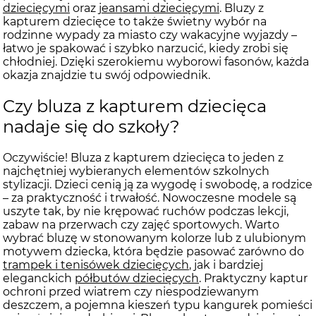
dziecięcymi
oraz
jeansami dziecięcymi
. Bluzy z
kapturem dziecięce to także świetny wybór na
rodzinne wypady za miasto czy wakacyjne wyjazdy –
łatwo je spakować i szybko narzucić, kiedy zrobi się
chłodniej. Dzięki szerokiemu wyborowi fasonów, każda
okazja znajdzie tu swój odpowiednik.
Czy bluza z kapturem dziecięca
nadaje się do szkoły?
Oczywiście! Bluza z kapturem dziecięca to jeden z
najchętniej wybieranych elementów szkolnych
stylizacji. Dzieci cenią ją za wygodę i swobodę, a rodzice
– za praktyczność i trwałość. Nowoczesne modele są
uszyte tak, by nie krępować ruchów podczas lekcji,
zabaw na przerwach czy zajęć sportowych. Warto
wybrać bluzę w stonowanym kolorze lub z ulubionym
motywem dziecka, która będzie pasować zarówno do
trampek i tenisówek dziecięcych
, jak i bardziej
eleganckich
półbutów dziecięcych
. Praktyczny kaptur
ochroni przed wiatrem czy niespodziewanym
deszczem, a pojemna kieszeń typu kangurek pomieści