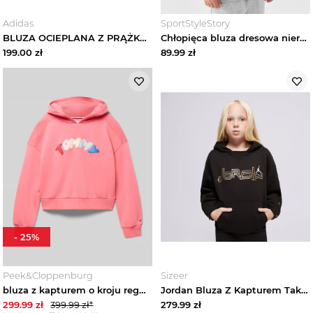
Adidas
SportStyleStory
BLUZA OCIEPLANA Z PRĄŻKOWANEGO MATERIAŁU O LUŹNYM KROJU Z KAPTUREM I SUWAKIEM Adidas Magic Mauve
Chłopięca bluza dresowa nierozpinana z kapturem 4F 4FJWMM00TSWSM1860 - szara
199.00
zł
89.99
zł
-
25
%
Peek&Cloppenburg
Sizeer
bluza z kapturem o kroju regular fit z mieszanki bawełny Tommy Hilfiger Mocnoróżowy
Jordan Bluza Z Kapturem Take Flight Snap Girl czarny
299.99
zł
399.99
zł*
279.99
zł