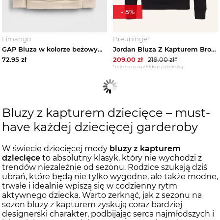
-
5
%
Limango
Breuninger
GAP Bluza w kolorze beżowym rozmiar: 110
Jordan Bluza Z Kapturem Brooklyn schwarz CZARNY
72.95
zł
209.00
zł
219.00
zł*
*najniższa cena z 30 dni przed obniżką
Bluzy z kapturem dziecięce – must-
have każdej dziecięcej garderoby
W świecie dziecięcej mody
bluzy z kapturem
dziecięce
to absolutny klasyk, który nie wychodzi z
trendów niezależnie od sezonu. Rodzice szukają dziś
ubrań, które będą nie tylko wygodne, ale także modne,
trwałe i idealnie wpiszą się w codzienny rytm
aktywnego dziecka. Warto zerknąć, jak z sezonu na
sezon bluzy z kapturem zyskują coraz bardziej
designerski charakter, podbijając serca najmłodszych i