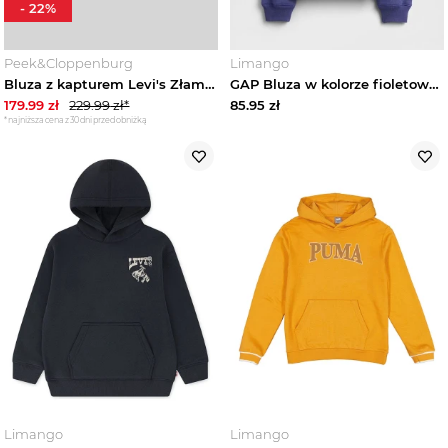
-
22
%
Dresy dziecięce
Peek&Cloppenburg
Limango
Bluza z kapturem Levi's Złamany biały
GAP Bluza w kolorze fioletowym rozmiar: 110
Bluzy i polary dziecięce
179.99
zł
229.99
zł*
85.95
zł
*najniższa cena z 30 dni przed obniżką
Zobacz wszystko
Bluzy dziecięce
Zobacz wszystko
Bluzy z kapturem dziecięce
Bluzy rozpinane dziecięce
Bluzy polarowe dziecięce
Limango
Limango
Koszule dziecięce