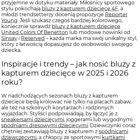
przyjemne w dotyku materiały. Miłośnicy sportowego
stylu pokochają
bluzy z kapturem dziecięce 4F
, a
młodzi trendsetterzy docenią propozycje
Reporter
Young
. Jeśli szukasz czegoś bardziej kolorowego,
koniecznie sprawdź
bluzy z kapturem dziecięce
United Colors Of Benetton
lub modowe nowinki od
Sinsay
i
Reserved
– każda marka ma swój unikalny styl,
który z łatwością dopasujesz do osobowości swojego
dziecka.
Inspiracje i trendy – jak nosić bluzy z
kapturem dziecięce w 2025 i 2026
roku?
W nadchodzących sezonach bluzy z kapturem
dziecięce będą królować nie tylko na placach zabaw,
ale też na szkolnych korytarzach i rodzinnych
wyjazdach. Styliści podpowiadają, by łączyć je z
sneakersami dziecięcymi
, joggerami lub wygodnymi
spodniami dresowymi dziecięcymi
. Dziewczynki coraz
chętniej zestawiają bluzy z kapturem z
spódnicami
dziewczęcymi
, a chłopcy ze sportowymi
kurtkami