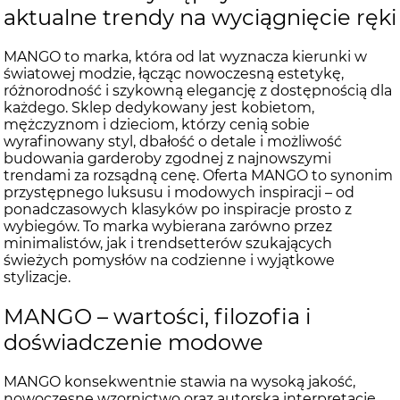
aktualne trendy na wyciągnięcie ręki
MANGO to marka, która od lat wyznacza kierunki w
światowej modzie, łącząc nowoczesną estetykę,
różnorodność i szykowną elegancję z dostępnością dla
każdego. Sklep dedykowany jest kobietom,
mężczyznom i dzieciom, którzy cenią sobie
wyrafinowany styl, dbałość o detale i możliwość
budowania garderoby zgodnej z najnowszymi
trendami za rozsądną cenę. Oferta MANGO to synonim
przystępnego luksusu i modowych inspiracji – od
ponadczasowych klasyków po inspiracje prosto z
wybiegów. To marka wybierana zarówno przez
minimalistów, jak i trendsetterów szukających
świeżych pomysłów na codzienne i wyjątkowe
stylizacje.
MANGO – wartości, filozofia i
doświadczenie modowe
MANGO konsekwentnie stawia na wysoką jakość,
nowoczesne wzornictwo oraz autorską interpretację