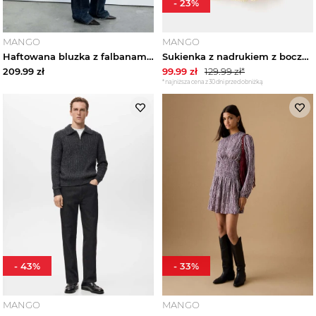
-
23
%
MANGO
MANGO
Haftowana bluzka z falbanami niebieski - Kobieta - MANGO
Sukienka z nadrukiem z bocznymi wiązaniami kremowy / écru - Dzieci - MANGO KIDS beżowy
209.99
zł
99.99
zł
129.99
zł*
*najniższa cena z 30 dni przed obniżką
-
43
%
-
33
%
MANGO
MANGO