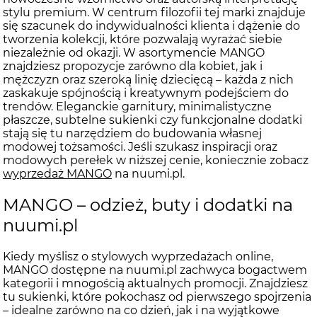
stylu premium. W centrum filozofii tej marki znajduje
się szacunek do indywidualności klienta i dążenie do
tworzenia kolekcji, które pozwalają wyrażać siebie
niezależnie od okazji. W asortymencie MANGO
znajdziesz propozycje zarówno dla kobiet, jak i
mężczyzn oraz szeroką linię dziecięcą – każda z nich
zaskakuje spójnością i kreatywnym podejściem do
trendów. Eleganckie garnitury, minimalistyczne
płaszcze, subtelne sukienki czy funkcjonalne dodatki
stają się tu narzędziem do budowania własnej
modowej tożsamości. Jeśli szukasz inspiracji oraz
modowych perełek w niższej cenie, koniecznie zobacz
wyprzedaż MANGO
na nuumi.pl.
MANGO – odzież, buty i dodatki na
nuumi.pl
Kiedy myślisz o stylowych wyprzedażach online,
MANGO dostępne na nuumi.pl zachwyca bogactwem
kategorii i mnogością aktualnych promocji. Znajdziesz
tu sukienki, które pokochasz od pierwszego spojrzenia
– idealne zarówno na co dzień, jak i na wyjątkowe