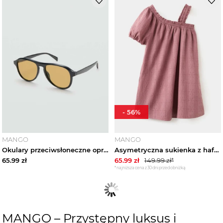
-
56
%
MANGO
MANGO
Okulary przeciwsłoneczne oprawa z tworzywa czarny - Teen - Rozmiar uniwersalny - MANGO TEEN
Asymetryczna sukienka z haftami różowy - Dzieci - MANGO KIDS
65.99
zł
65.99
zł
149.99
zł*
*najniższa cena z 30 dni przed obniżką
MANGO – Przystępny luksus i