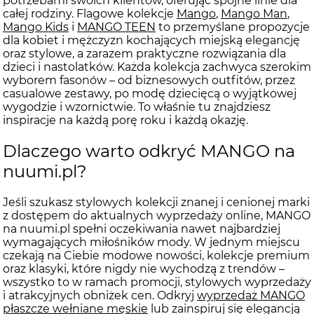
potrzebami swoich klientów, oferując spójne linie dla
całej rodziny. Flagowe kolekcje
Mango
,
Mango Man
,
Mango Kids
i
MANGO TEEN
to przemyślane propozycje
dla kobiet i mężczyzn kochających miejską elegancję
oraz stylowe, a zarazem praktyczne rozwiązania dla
dzieci i nastolatków. Każda kolekcja zachwyca szerokim
wyborem fasonów – od biznesowych outfitów, przez
casualowe zestawy, po modę dziecięcą o wyjątkowej
wygodzie i wzornictwie. To właśnie tu znajdziesz
inspiracje na każdą porę roku i każdą okazję.
Dlaczego warto odkryć MANGO na
nuumi.pl?
Jeśli szukasz stylowych kolekcji znanej i cenionej marki
z dostępem do aktualnych wyprzedaży online, MANGO
na nuumi.pl spełni oczekiwania nawet najbardziej
wymagających miłośników mody. W jednym miejscu
czekają na Ciebie modowe nowości, kolekcje premium
oraz klasyki, które nigdy nie wychodzą z trendów –
wszystko to w ramach promocji, stylowych wyprzedaży
i atrakcyjnych obniżek cen. Odkryj
wyprzedaż MANGO
płaszcze wełniane męskie
lub zainspiruj się elegancją