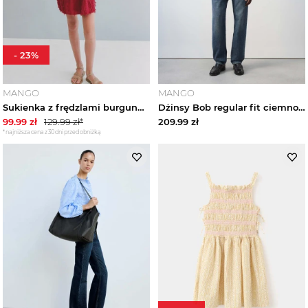
-
23
%
MANGO
MANGO
Sukienka z frędzlami burgund - Dzieci - lata - MANGO KIDS
Dżinsy Bob regular fit ciemnoniebieski - Mężczyzna - MANGO MAN
99.99
zł
129.99
zł*
209.99
zł
*najniższa cena z 30 dni przed obniżką