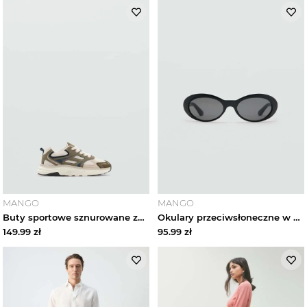
MANGO
MANGO
Buty sportowe sznurowane ze wstawkami khaki - Dzieci - MANGO KIDS
Okulary przeciwsłoneczne w owalnej oprawce czarny - Kobieta - Rozmiar uniwersalny - MANGO
149.99
zł
95.99
zł