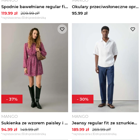
Spodnie bawełniane regular fit piaskowy - Mężczyzna - MANGO MAN
Okulary przeciwsłoneczne oprawa z tworzywa czarny - Kobieta - Rozmiar uniwersalny - MANGO
119.99
zł
209.99
zł*
95.99
zł
*najniższa cena z 30 dni przed obniżką
-
37
%
-
30
%
MANGO
MANGO
Sukienka ze wzorem paisley i wycięciami kasztanowy - Teen - MANGO TEEN
Jeansy regular fit ze sznurkiem ciemnoniebieski - Mężczyzna - MANGO MAN
94.99
zł
149.99
zł*
189.99
zł
269.99
zł*
*najniższa cena z 30 dni przed obniżką
*najniższa cena z 30 dni przed obniżką