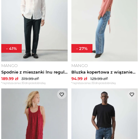
-
41
%
-
27
%
MANGO
MANGO
Spodnie z mieszanki lnu regular fit w prążki granatowy - Mężczyzna - MANGO MAN
Bluzka kopertowa z wiązaniem na kokardę pomarańczowy - Teen - MANGO TEEN
189.99
zł
319.99
zł*
94.99
zł
129.99
zł*
*najniższa cena z 30 dni przed obniżką
*najniższa cena z 30 dni przed obniżką