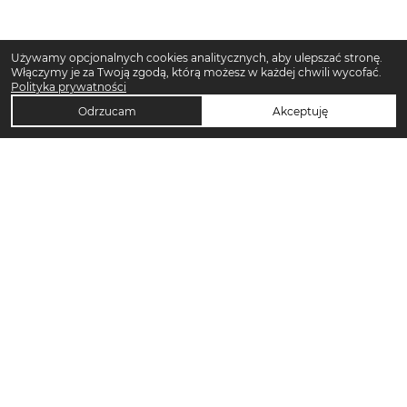
Używamy opcjonalnych cookies analitycznych, aby ulepszać stronę.
Włączymy je za Twoją zgodą, którą możesz w każdej chwili wycofać.
Polityka prywatności
Odrzucam
Akceptuję
TOP KATEGORIE DAMSKIE
Trencze damskie
Klapki płaskie damskie
Sukienki midi damskie
Sukienki maxi damskie
Klapki damskie
Torebki crossbody
Torebki tote bag
Sandały damskie
Sukienki codzienne damskie
Sandały na koturnie