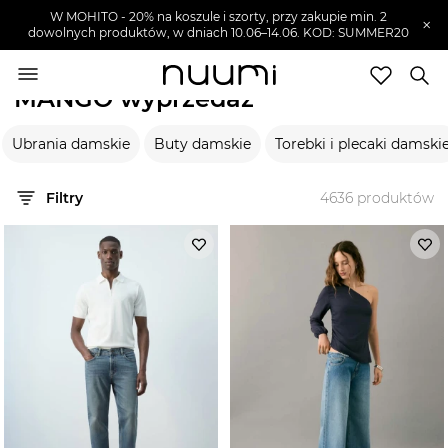
W MOHITO - 20% na koszule i szorty, przy zakupie min. 2
×
dowolnych produktów, w dniach 10.06–14.06. KOD: SUMMER20
nuumi.pl
>
Wyprzedaże
>
MANGO
MANGO wyprzedaż
Marki
Ubrania damskie
Buty damskie
Torebki i plecaki damski
Trendy
SZUKAJ
Filtry
4636
produktów
Wyprzedaże