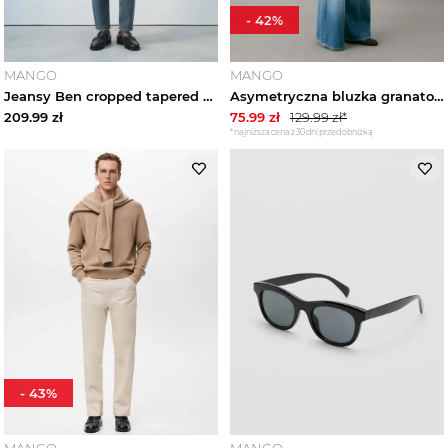
-
42
%
MANGO
MANGO
Jeansy Ben cropped tapered fit średni niebieski vintage - Mężczyzna - MANGO MAN
Asymetryczna bluzka granatowy - Teen - MANGO TEEN
209.99
zł
75.99
zł
129.99
zł*
*najniższa cena z 30 dni przed obniżką
-
43
%
MANGO
MANGO