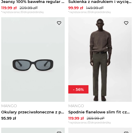
Jeansy 100% bawełna regular fit cropped black denim - Mężczyzna - MANGO MAN
Sukienka z nadrukiem i wycięciami z lureksu jasny / pastelowa purpura - Teen - MANGO TEEN pomarańczowy
119.99
zł
209.99
zł*
99.99
zł
149.99
zł*
*najniższa cena z 30 dni przed obniżką
*najniższa cena z 30 dni przed obniżką
-
56
%
MANGO
MANGO
Okulary przeciwsłoneczne z prostokątną oprawką czarny - Kobieta - Rozmiar uniwersalny - MANGO
Spodnie flanelowe slim fit czekoladowy - Mężczyzna - MANGO MAN
95.99
zł
119.99
zł
269.99
zł*
*najniższa cena z 30 dni przed obniżką