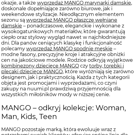
okazje, a także
wyprzedaż MANGO marynarki damskie
,
doskonale dopełniające zarówno biurowe, jak i
weekendowe stylizacje. Nieodłącznym elementem
sezonu są
wyprzedaż MANGO płaszcze wełniane
damskie
– ponadczasowe, eleganckie i wykonane z
wysokogatunkowych materiałów, które gwarantują
ciepło oraz stylowy wygląd nawet w najchłodniejsze
dni. Dla panów ceniących klasykę i funkcjonalność
polecamy
wyprzedaż MANGO spodnie męskie
–
modne fasony, precyzyjne kroje i atrakcyjne obniżki
cen na jakościowe modele. Rodzice odkryją wyjątkowe
kombinezony dziecięce MANGO
czy
torby, torebki i
plecaki dziecięce MANGO
, które wyróżniają się zarówno
designem, jak i praktycznością. Każda z tych kategorii
objęta jest promocjami i wyprzedażami, co czyni
zakupy na nuumi.pl prawdziwą przyjemnością dla
wszystkich miłośników mody w niższej cenie.
MANGO – odkryj kolekcje: Woman,
Man, Kids, Teen
MANGO pozostaje marką, która ewoluuje wraz z