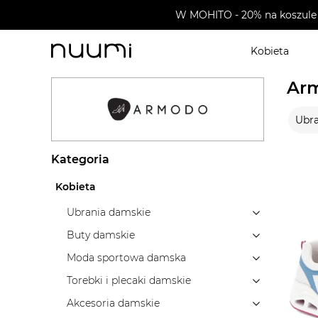
W MOHITO - 20% na koszule 
Kobieta
nuumi.pl
>
Wyprzedaże
>
Armodo
Ar
Ubra
Kategoria
Kobieta
Ubrania damskie
Buty damskie
Moda sportowa damska
Torebki i plecaki damskie
Akcesoria damskie