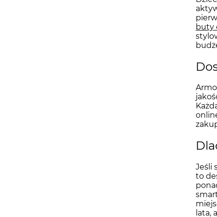
aktyw
pierw
buty
stylo
budż
Dos
Armod
jakoś
Każda
onlin
zakup
Dla
Jeśli
to de
ponad
smart
miejs
lata, 