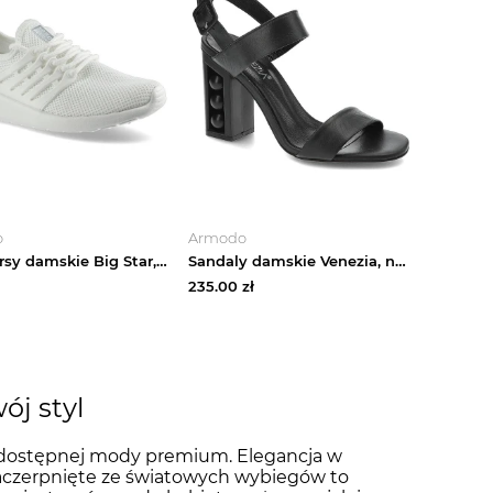
o
Armodo
Sneakersy damskie Big Star, materiał tekstylny o siatkowej strukturze z elementami skóry ekologicznej z klasycznym sznurowaniem elastyczną cholewką o biały
Sandaly damskie Venezia, naturalna skóra licowa z minimalistyczną cholewką na paskach regulowanym zapięciem przy kostce, czarne, MRZ212399
235.00
zł
ój styl
ie dostępnej mody premium. Elegancja w
aczerpnięte ze światowych wybiegów to