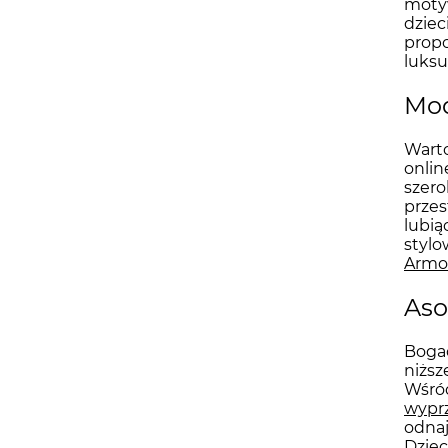
motyw
dziec
propo
luksu
Mod
Warto
onlin
szero
przes
lubi
stylo
Armo
Aso
Bogac
niższ
Wśród
wypr
odnaj
Dziec