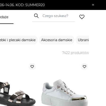
×
10.06–14.06. KOD: SUMMER20
edaże
ebki i plecaki damskie
Akcesoria damskie
Ubrania męskie
7422
produktów