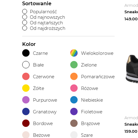
Sortowanie
Armo
Popularność
Od najnowszych
149.00
Od najtańszych
Od najdroższych
Kolor
Czarne
Wielokolorowe
Białe
Zielone
Czerwone
Pomarańczowe
Żółte
Różowe
Purpurowe
Niebieskie
Granatowy
Fioletowe
Armo
Bordowe
Brązowe
159.00
Beżowe
Szare