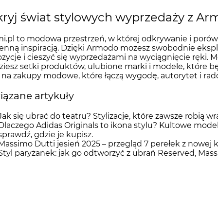
ryj świat stylowych wyprzedaży z Ar
.pl to modowa przestrzeń, w której odkrywanie i porówn
enną inspiracją. Dzięki Armodo możesz swobodnie eks
zycje i cieszyć się wyprzedażami na wyciągnięcie ręki. 
ziesz setki produktów, ulubione marki i modele, które b
 na zakupy modowe, które łączą wygodę, autorytet i ra
ązane artykuły
Jak się ubrać do teatru? Stylizacje, które zawsze robią w
Dlaczego Adidas Originals to ikona stylu? Kultowe model
sprawdź, gdzie je kupisz.
Massimo Dutti jesień 2025 – przegląd 7 perełek z nowej k
Styl paryżanek: jak go odtworzyć z ubrań Reserved, Mas