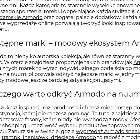
ne dni. Każda kategoria to starannie wyselekcjonowane
szego spojrzenia, torebki dopełniające każdą stylizację,
 damskie Armodo
oraz bogatej palecie dodatków, każda s
we wyprzedaże online pozwalają tworzyć looki inspirow
etu.
tępne marki – modowy ekosystem 
o to nie tylko autorska kolekcja, ale również staranny w
ć. W ofercie znajdziesz propozycje takich brandów jak
A
 z tych marek to wyraz indywidualnego podejścia do mo
e na nuumi.pl pozwala odkryć najlepsze marki w jednym 
y modowe jeszcze bardziej satysfakcjonującymi.
czego warto odkryć Armodo na nuumi
 szukasz inspiracji, różnorodności i chcesz mieć dostęp
stynacja, której nie możesz pominąć. To tutaj znajdziesz
czasowe fasony, które nigdy nie wychodzą z mody. Ofert
 shopping – możliwość wyboru produktów topowych mar
cu. Zanurz się w świecie, gdzie
wyprzedaż Armodo sneak
a
trampki i tenisówki dziecięce Armodo
to radość z modn