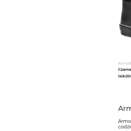
Armo
149.00
Arm
Armod
codzi