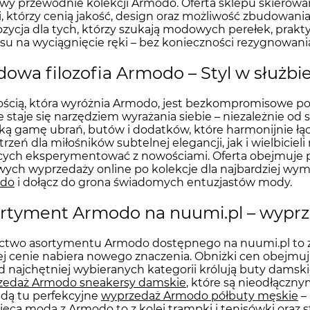
y przewodnie kolekcji Armodo. Oferta sklepu skierowana
i, którzy cenią jakość, design oraz możliwość zbudowan
zycja dla tych, którzy szukają modowych perełek, prakt
su na wyciągnięcie ręki – bez konieczności rezygnowania
owa filozofia Armodo – Styl w służbi
ścią, która wyróżnia Armodo, jest bezkompromisowe pode
e staje się narzędziem wyrażania siebie – niezależnie od
ką gamę ubrań, butów i dodatków, które harmonijnie łąc
trzeń dla miłośników subtelnej elegancji, jak i wielbicie
ących eksperymentować z nowościami. Oferta obejmuj
wych wyprzedaży online po kolekcje dla najbardziej wy
do
i dołącz do grona świadomych entuzjastów mody.
rtyment Armodo na nuumi.pl – wyprze
two asortymentu Armodo dostępnego na nuumi.pl to za
ej cenie nabiera nowego znaczenia. Obniżki cen obejmu
 najchętniej wybieranych kategorii królują buty damsk
zedaż Armodo sneakersy damskie
, które są nieodłączn
dą tu perfekcyjne
wyprzedaż Armodo półbuty męskie
–
ięca moda z Armodo to z kolei trampki i tenisówki oraz s