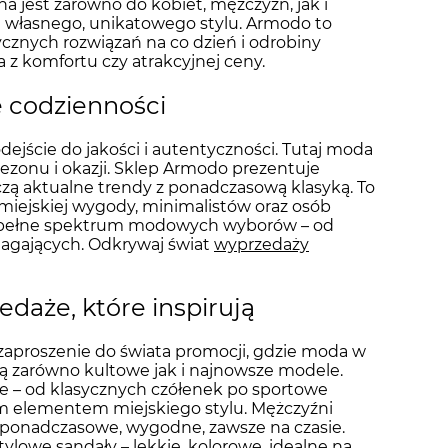
 jest zarówno do kobiet, mężczyzn, jak i
ia własnego, unikatowego stylu. Armodo to
ycznych rozwiązań na co dzień i odrobiny
 z komfortu czy atrakcyjnej ceny.
e codzienności
jście do jakości i autentyczności. Tutaj moda
 sezonu i okazji. Sklep Armodo prezentuje
zą aktualne trendy z ponadczasową klasyką. To
li miejskiej wygody, minimalistów oraz osób
e pełne spektrum modowych wyborów – od
magających. Odkrywaj świat
wyprzedaży
daże, które inspirują
proszenie do świata promocji, gdzie moda w
ją zarówno kultowe jak i najnowsze modele.
ie – od klasycznych czółenek po sportowe
ym elementem miejskiego stylu. Mężczyźni
 ponadczasowe, wygodne, zawsze na czasie.
tylowe sandały – lekkie, kolorowe, idealne na