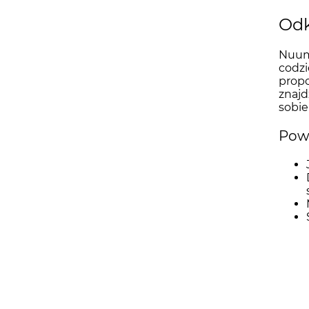
Odk
Nuumi
codzi
propo
znajd
sobie
Powi