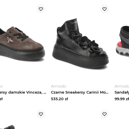
do
Armodo
Armod
Sneakersy damskie Vinceza, cholewka ze skóry naturalnej zamszowej sznurowany fason ozdobna aplikacja, brązowe, 41523
Czarne Sneakersy Carinii Modne Obuwie Damskie
zł
535.20
zł
99.99
zł