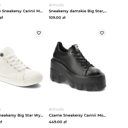
o
Armodo
Beżowe Sneakersy Carinii Modne Buty Damskie
Sneakersy damskie Big Star, Wykonane z wysokiej jakości materiału syntetycznego z gładką cholewką ozdobioną dekoracyjnymi aplikacjami klasycznym wyci różowy
zł
109.00
zł
o
Armodo
Białe Sneakersy Big Star Wygodne Buty Dziecięce
Czarne Sneakersy Carinii Modne Obuwie Damskie
ł
449.00
zł