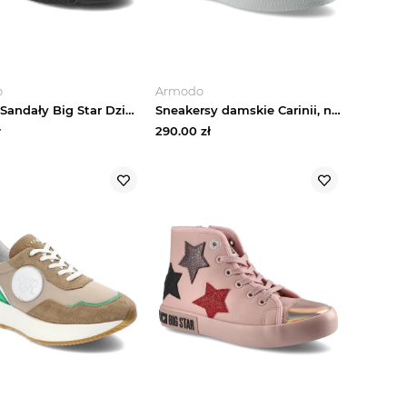
o
Armodo
Czarne Sandały Big Star Dziewczęce Buty Na Lato
Sneakersy damskie Carinii, naturalna skóra licowa w białym kolorze z metalizowaną osłoną noska klasycznym sznurowaniem oraz grubą platformową podeszw
ł
290.00
zł