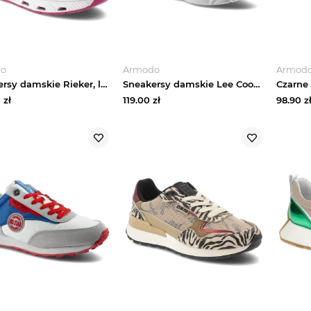
do
Armodo
Armod
Sneakersy damskie Rieker, lekka konstrukcja oddychająca cholewka elastyczna podeszwa dobra amortyzacja sportowy charakter wygodne sznurowanie, białe
Sneakersy damskie Lee Cooper, wykonane z połączenia materiału tekstylnego i syntetycznego z klasycznym sznurowaniem miękko wyściełanym kołnierzem ora beżowy
0
zł
119.00
zł
98.90
z