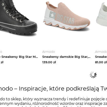
do
Armodo
Armod
Czarne Sneakersy Big Star Modne Buty Damskie
Sneakersy damskie Big Star, przewiewna cholewka z elastycznej dzianiny wsuwany fason bez sznurowania, nude-białe, JJ274A145 beżowy
zł
139.00
zł
81.00
zł
odo – Inspiracje, które podkreślają Tw
o to sklep, który wyznacza trendy i redefiniuje pojęc
ennym wydaniu, różnorodność wzorów oraz inspiracje z