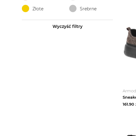
Złote
Srebrne
Wyczyść filtry
Armo
161.90