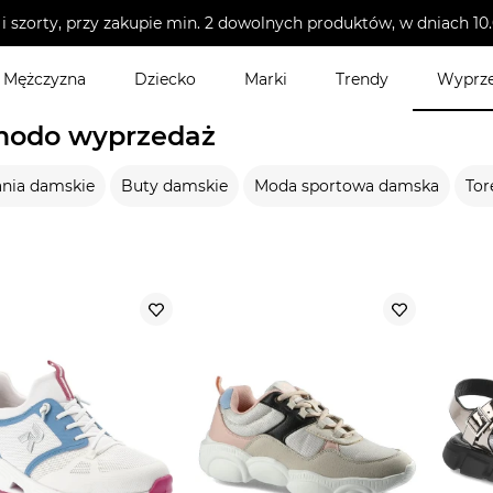
i szorty, przy zakupie min. 2 dowolnych produktów, w dniach 
Mężczyzna
Dziecko
Marki
Trendy
Wyprz
modo wyprzedaż
nia damskie
Buty damskie
Moda sportowa damska
Tor