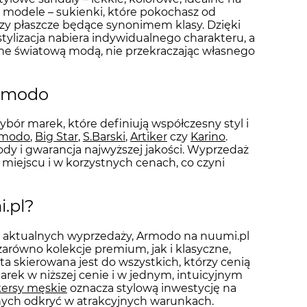
 modele – sukienki, które pokochasz od
 czy płaszcze będące synonimem klasy. Dzięki
tylizacja nabiera indywidualnego charakteru, a
ane światową modą, nie przekraczając własnego
Armodo
ybór marek, które definiują współczesny styl i
rmodo
,
Big Star
,
S.Barski
,
Artiker
czy
Karino
.
dy i gwarancja najwyższej jakości. Wyprzedaż
miejscu i w korzystnych cenach, co czyni
.pl?
 do aktualnych wyprzedaży, Armodo na nuumi.pl
 zarówno kolekcje premium, jak i klasyczne,
a skierowana jest do wszystkich, którzy cenią
ek w niższej cenie i w jednym, intuicyjnym
ersy męskie
oznacza stylową inwestycję na
ych odkryć w atrakcyjnych warunkach.