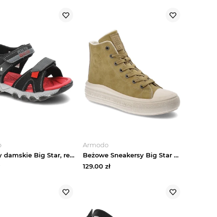
o
Armodo
Sandały damskie Big Star, regulowane paski z trwałych materiałów zapięcie na rzep zapewniające dobre dopasowanie, czarne, JJ374219
Beżowe Sneakersy Big Star Modne Buty Damskie
129.00
zł