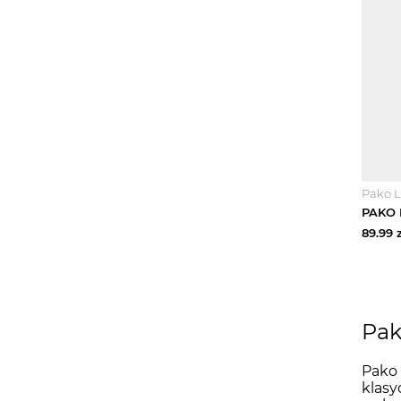
Pako L
89.99
z
Pak
Pako 
klasy