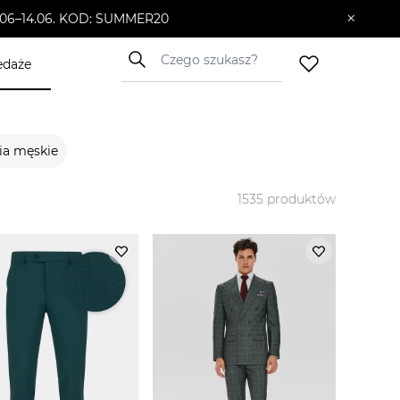
×
10.06–14.06. KOD: SUMMER20
edaże
ia męskie
1535
produktów