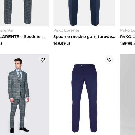
orente
Pako Lorente
Pako L
PAKO LORENTE – Spodnie męskie garniturowe P21WF-6G-066-S
Spodnie męskie garniturowe MERALD PPLM9-6G-214-N Pako Lorente
ł
149.99
zł
149.99
z