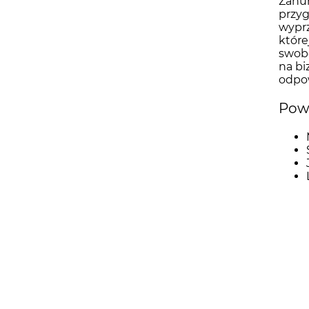
Zanur
przyg
wyprz
które
swobo
na bi
odpo
Powi