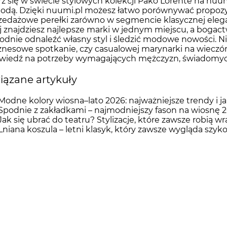
z się w świecie stylowych kolekcji Pako Lorente na nuumi
odą. Dzięki nuumi.pl możesz łatwo porównywać propozy
edażowe perełki zarówno w segmencie klasycznej eleganc
j znajdziesz najlepsze marki w jednym miejscu, a bogac
dnie odnaleźć własny styl i śledzić modowe nowości. Nie
znesowe spotkanie, czy casualowej marynarki na wieczó
wiedź na potrzeby wymagających mężczyzn, świadomyc
ązane artykuły
Modne kolory wiosna–lato 2026: najważniejsze trendy i ja
Spodnie z zakładkami – najmodniejszy fason na wiosnę 
Jak się ubrać do teatru? Stylizacje, które zawsze robią w
Lniana koszula – letni klasyk, który zawsze wygląda szyk