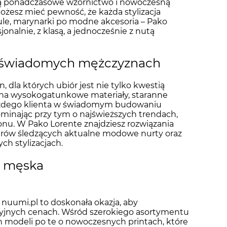
nią ponadczasowe wzornictwo i nowoczesną
ożesz mieć pewność, że każda stylizacja
ule, marynarki po modne akcesoria – Pako
onalnie, z klasą, a jednocześnie z nutą
o świadomych mężczyznach
 dla których ubiór jest nie tylko kwestią
a na wysokogatunkowe materiały, staranne
każdego klienta w świadomym budowaniu
apominając przy tym o najświeższych trendach,
zonu. W Pako Lorente znajdziesz rozwiązania
tterów śledzących aktualne modowe nurty oraz
ch stylizacjach.
a męska
uumi.pl to doskonała okazja, aby
cyjnych cenach. Wśród szerokiego asortymentu
h modeli po te o nowoczesnych printach, które