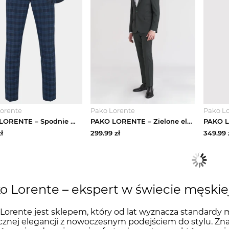
orente
Pako Lorente
Pako L
PAKO LORENTE – Spodnie męskie garniturowe GUADALUPE P20SF-6G-022-G
PAKO LORENTE – Zielone eleganckie spodnie męskie
ł
299.99
zł
349.99
o Lorente – ekspert w świecie męskiej 
Lorente jest sklepem, który od lat wyznacza standardy m
cznej elegancji z nowoczesnym podejściem do stylu. Znan