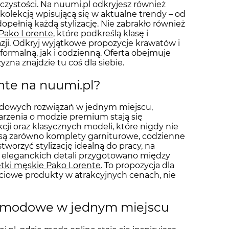
zystości. Na nuumi.pl odkryjesz również
 kolekcją wpisującą się w aktualne trendy – od
pełnią każdą stylizację. Nie zabrakło również
Pako Lorente
, które podkreślą klasę i
azji. Odkryj wyjątkowe propozycje krawatów i
 formalną, jak i codzienną. Oferta obejmuje
zna znajdzie tu coś dla siebie.
nte na nuumi.pl?
endowych rozwiązań w jednym miejscu,
rzenia o modzie premium stają się
ji oraz klasycznych modeli, które nigdy nie
e są zarówno komplety garniturowe, codzienne
worzyć stylizację idealną do pracy, na
w eleganckich detali przygotowano między
tki męskie Pako Lorente
. To propozycja dla
ściowe produkty w atrakcyjnych cenach, nie
cje modowe w jednym miejscu