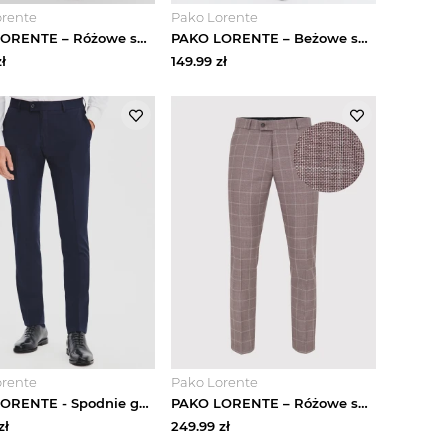
orente
Pako Lorente
PAKO LORENTE – Różowe spodnie garniturowe P22SP-6G-003-W-S
PAKO LORENTE – Beżowe spodnie męskie w kratę
ł
149.99
zł
orente
Pako Lorente
PAKO LORENTE - Spodnie garniturowe w subtelną kratę
PAKO LORENTE – Różowe spodnie garniturowe P22SP-6G-019-W-S
zł
249.99
zł