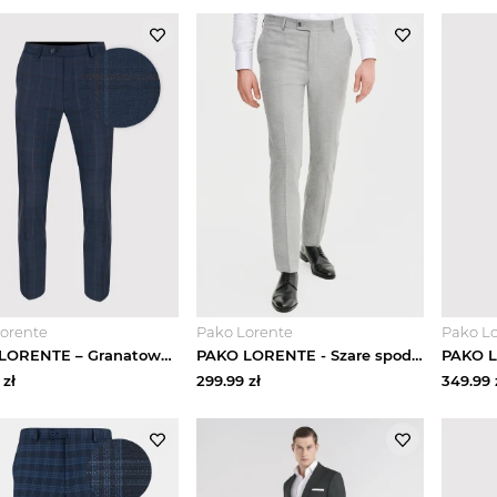
orente
Pako Lorente
Pako L
PAKO LORENTE – Granatowe spodnie garniturowe w kraciasty deseń
PAKO LORENTE - Szare spodnie ganiturowe
zł
299.99
zł
349.99