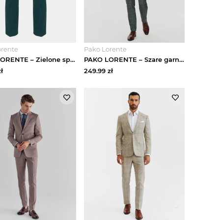
orente
Pako Lorente
PAKO LORENTE – Zielone spodnie garniturowe P22SF-6G-017-Z-S
PAKO LORENTE – Szare garniturowe spodnie w kratę
ł
249.99
zł