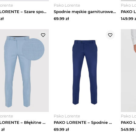
orente
Pako Lorente
Pako L
PAKO LORENTE – Szare spodnie garniturowe w granatową kratę
Spodnie męskie garniturowe DECIMUS PPLM9-6G-157-G Pako Lorente
zł
69.99
zł
149.99
z
orente
Pako Lorente
Pako L
PAKO LORENTE – Błękitne męskie spodnie garniturowe
PAKO LORENTE – Spodnie męskie garniturowe INIGO PPLM9-6G-159-G
zł
69.99
zł
549.99