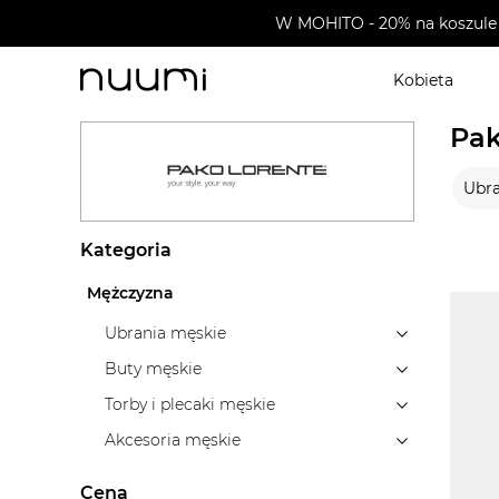
W MOHITO - 20% na koszule 
Kobieta
nuumi.pl
>
Wyprzedaże
>
Pako Lorente
Pak
Ubra
Kategoria
Mężczyzna
Ubrania męskie
Buty męskie
Torby i plecaki męskie
Akcesoria męskie
Cena