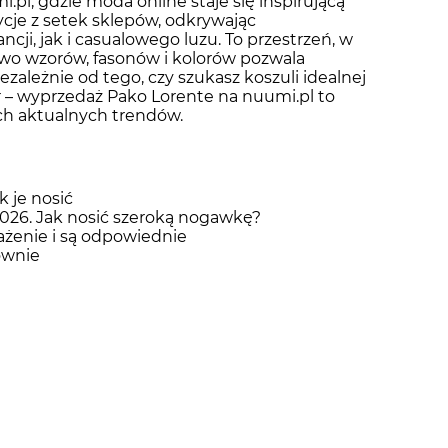
.pl, gdzie moda online staje się inspirującą
cje z setek sklepów, odkrywając
ji, jak i casualowego luzu. To przestrzeń, w
two wzorów, fasonów i kolorów pozwala
zależnie od tego, czy szukasz koszuli idealnej
r – wyprzedaż Pako Lorente na nuumi.pl to
h aktualnych trendów.
k je nosić
2026. Jak nosić szeroką nogawkę?
rażenie i są odpowiednie
ownie