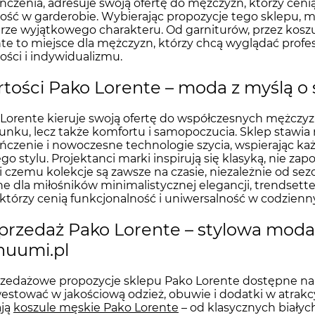
czenia, adresuje swoją ofertę do mężczyzn, którzy ce
ość w garderobie. Wybierając propozycje tego sklepu, m
rze wyjątkowego charakteru. Od garniturów, przez kosz
te to miejsce dla mężczyzn, którzy chcą wyglądać profesj
ości i indywidualizmu.
tości Pako Lorente – moda z myślą 
Lorente kieruje swoją ofertę do współczesnych mężczyzn,
unku, lecz także komfortu i samopoczucia. Sklep stawi
czenie i nowoczesne technologie szycia, wspierając 
go stylu. Projektanci marki inspirują się klasyką, nie z
i czemu kolekcje są zawsze na czasie, niezależnie od se
ne dla miłośników minimalistycznej elegancji, trendse
 którzy cenią funkcjonalność i uniwersalność w codzienny
rzedaż Pako Lorente – stylowa mod
nuumi.pl
edażowe propozycje sklepu Pako Lorente dostępne na n
estować w jakościową odzież, obuwie i dodatki w atrak
ają
koszule męskie Pako Lorente
– od klasycznych białyc