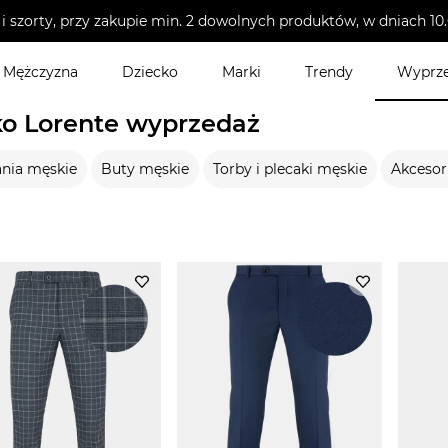
i szorty, przy zakupie min. 2 dowolnych produktów, w dniach 
Mężczyzna
Dziecko
Marki
Trendy
Wyprz
o Lorente wyprzedaż
nia męskie
Buty męskie
Torby i plecaki męskie
Akcesor