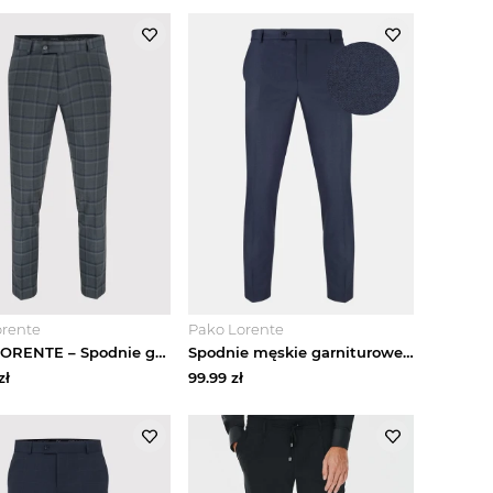
orente
Pako Lorente
PAKO LORENTE – Spodnie garniturowe P22WP-6G-032-S-S
Spodnie męskie garniturowe ADAMO PPLM9-6G-189-N Pako Lorente
zł
99.99
zł