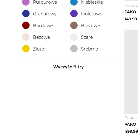
Purpurowe
Niebieskie
Pako L
Granatowy
Fioletowe
149.99
Bordowe
Brązowe
Beżowe
Szare
Złote
Srebrne
Wyczyść filtry
Pako L
499.99