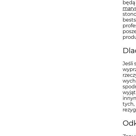
będą 
maryn
stono
best
profe
posze
produ
Dla
Jeśli
wyprz
rzecz
wycho
spodn
wyjąt
inny
tych,
rezyg
Odk