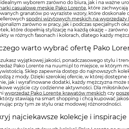
idealnym wyborem zarówno do biura, jak i na ważne uroc
arki casualowe męskie Pako Lorente
, które zachwycają
wanych granatów po wyraziste wzory, które doskonale do
sellerowych
spodni wizytowych męskich na wyprzedaży 
sjonalizm zarówno w pracy, jak i podczas specjalnych ok
tek, które dopełnią stylizację na każdą okazję – zarówno
kty w różnych fasonach i kolorach, dlatego każdy mężczy
czego warto wybrać ofertę Pako Lore
 szukasz wyjątkowej jakości, ponadczasowego stylu i tr
edaż Pako Lorente na nuumi.pl to miejsce, w którym ma
ywistością. Sklep zapewnia dostęp do najnowszych kolekc
dzą z mody. Dzięki szerokiej ofercie, w której dostępn
ie, jak i wyrafinowane dodatki, każdy mężczyzna może st
kowe wyjście czy codzienne aktywności. Dla miłośnikó
mi
wyprzedaż Pako Lorente krawatów męskich
czy
posze
 którzy stawiają na smart shopping i chcą kupować jako
nując przy tym ze stylu oraz modowej różnorodności.
ryj najciekawsze kolekcje i inspira