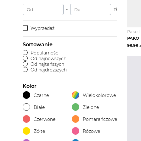
-
zł
Wyprzedaż
Pako L
Sortowanie
99.99
z
Popularność
Od najnowszych
Od najtańszych
Od najdroższych
Kolor
Czarne
Wielokolorowe
Białe
Zielone
Czerwone
Pomarańczowe
Żółte
Różowe