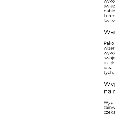
wykoń
śwież
nabie
Loren
śwież
War
Pako 
wizer
wykoń
swoje
dzięk
ideal
tych,
Wyp
na 
Wyprz
zainw
czek