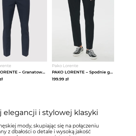
orente
Pako Lorente
PAKO LORENTE – Granatowe spodnie garniturowe w subtelną kratę
PAKO LORENTE – Spodnie garniturowe w kolorze czarnym
zł
199.99
zł
elegancji i stylowej klasyki
ęskiej mody, skupiając się na połączeniu
y z dbałości o detale i wysoką jakość