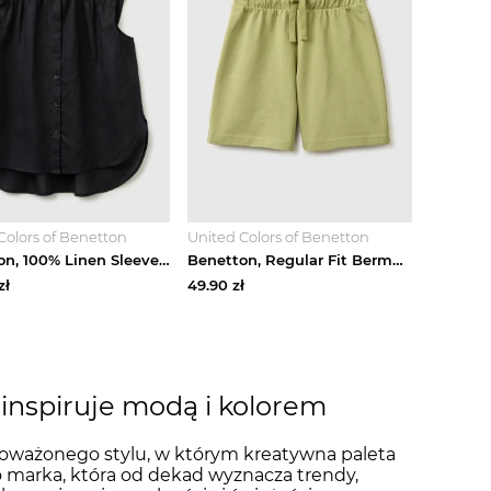
Colors of Benetton
United Colors of Benetton
Benetton, 100% Linen Sleeveless Blouse, Black, Women United Colors Of Benetton
Benetton, Regular Fit Bermuda Shorts, Military Green, Kids United Colors Of Benetton
zł
49.90
zł
 inspiruje modą i kolorem
oważonego stylu, w którym kreatywna paleta
o marka, która od dekad wyznacza trendy,