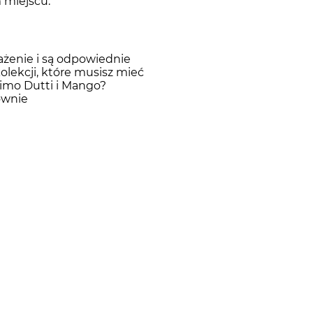
m miejscu.
rażenie i są odpowiednie
olekcji, które musisz mieć
simo Dutti i Mango?
ownie