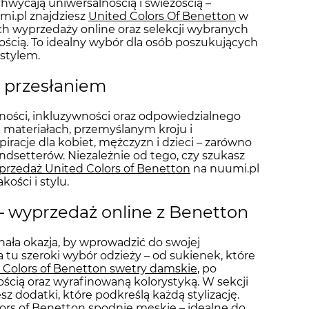
hwycają uniwersalnością i świeżością –
umi.pl znajdziesz
United Colors Of Benetton
w
 wyprzedaży online oraz selekcji wybranych
nością. To idealny wybór dla osób poszukujących
stylem.
z przesłaniem
ności, inkluzywności oraz odpowiedzialnego
i materiałach, przemyślanym kroju i
iracje dla kobiet, mężczyzn i dzieci – zarówno
endsetterów. Niezależnie od tego, czy szukasz
przedaż United Colors of Benetton
na nuumi.pl
ości i stylu.
– wyprzedaż online z Benetton
ała okazja, by wprowadzić do swojej
 tu szeroki wybór odzieży – od sukienek, które
 Colors of Benetton swetry damskie
, po
lnością oraz wyrafinowaną kolorystyką. W sekcji
sz dodatki, które podkreślą każdą stylizację.
ors of Benetton spodnie męskie
– idealne do