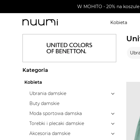
W MOHITO - 20% na koszule 
Kobieta
nuumi.pl
>
Wyprzedaże
>
United Colors of Benetton
Uni
Ubra
Kategoria
Kobieta
Ubrania damskie
Buty damskie
Moda sportowa damska
Torebki i plecaki damskie
Akcesoria damskie