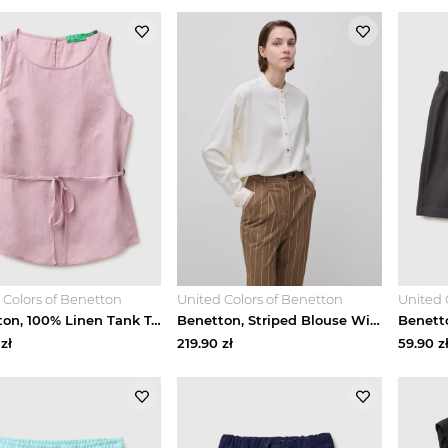
 Colors of Benetton
United Colors of Benetton
United 
Benetton, 100% Linen Tank Top With Strap, Pink, Women United Colors Of Benetton
Benetton, Striped Blouse With Mandarin Collar, Creamy White, Women United Colors Of Benetton
zł
219.90
zł
59.90
z