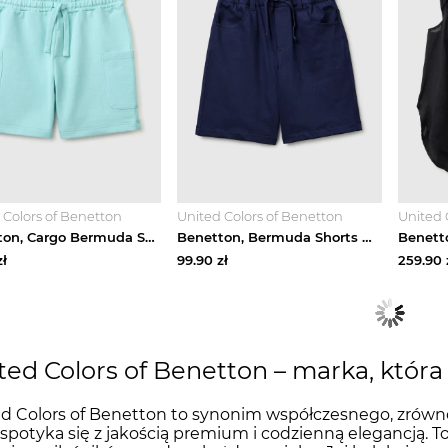
 Colors of Benetton
United Colors of Benetton
United 
Benetton, Cargo Bermuda Shorts With Drawstring, Aqua, Kids United Colors Of Benetton
Benetton, Bermuda Shorts With Drawstring, Dark Blue, Kids United Colors Of Benetton
ł
99.90
zł
259.90
ted Colors of Benetton – marka, która
d Colors of Benetton to synonim współczesnego, zrówn
spotyka się z jakością premium i codzienną elegancją. T