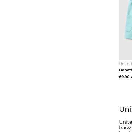
United
69.90
z
Uni
Unite
barw 