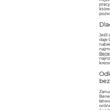
pracy
które
pozwa
Dla
Jeśli
daje 
nabie
najmo
Bene
najno
kreow
Odk
bez
Zanur
Benet
łatwo
onlin