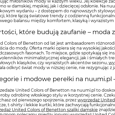
rując miłośników mody w każdym wieku. Jej kolekcje zac
no w damskiej, męskiej, jak i dziecięcej odsłonie. Na nu
kowym wydaniu – z dostępem do najnowszych stylowych
cji, które łączą światowe trendy z codzienną funkcjonal
ego balansu między komfortem, klasyką i wyrazistym 
tości, które budują zaufanie – moda 
d Colors of Benetton od lat jest ambasadorem różnorod
ścia do mody. Oferta marki opiera się na wysokiej jakośc
czasowych fasonach. To miejsce, gdzie spotykają się insp
wolenników minimalistycznej elegancji, jak i śmiałych tr
łowych klasyków, czy wyrazistych akcentów sezonu,
wy
la odkryć świat mody w niższej cenie, nie rezygnując z jak
egorie i modowe perełki na nuumi.pl 
edaże United Colors of Benetton na nuumi.pl to doskon
roby odrobinę włoskiego stylu w korzystnej cenie. Czeka
hasz od pierwszego spojrzenia, przez
wyprzedaż United
cze, t-shirty i lekkie kurtki, które zachwycają funkcjona
edaż United Colors of Benetton szaliki damskie
znajdzie
zyznom polecamy między innymi
wyprzedaż United Col