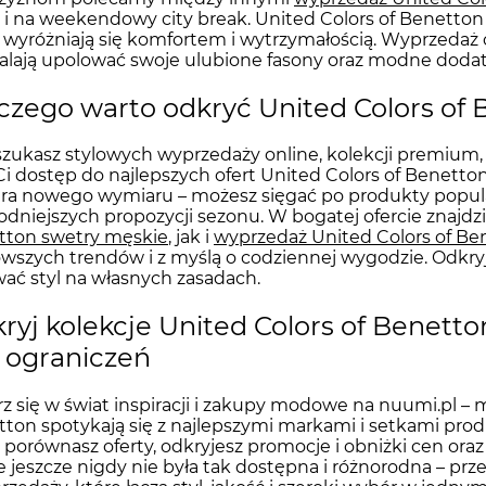
 i na weekendowy city break. United Colors of Benetton t
 wyróżniają się komfortem i wytrzymałością. Wyprzedaż o
lają upolować swoje ulubione fasony oraz modne doda
czego warto odkryć United Colors of 
 szukasz stylowych wyprzedaży online, kolekcji premium,
Ci dostęp do najlepszych ofert United Colors of Benetton
ra nowego wymiaru – możesz sięgać po produkty popularne
dniejszych propozycji sezonu. W bogatej ofercie znajd
tton swetry męskie
, jak i
wyprzedaż United Colors of Be
wszych trendów i z myślą o codziennej wygodzie. Odkryj 
ać styl na własnych zasadach.
ryj kolekcje United Colors of Benetto
 ograniczeń
z się w świat inspiracji i zakupy modowe na nuumi.pl – m
ton spotykają się z najlepszymi markami i setkami pr
 porównasz oferty, odkryjesz promocje i obniżki cen oraz 
e jeszcze nigdy nie była tak dostępna i różnorodna – prze