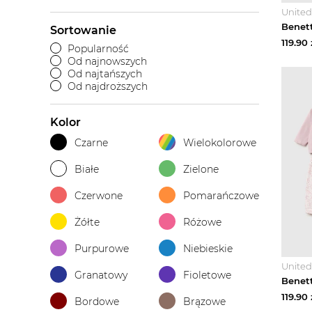
United
Sortowanie
119.90
Popularność
Od najnowszych
Od najtańszych
Od najdroższych
Kolor
Czarne
Wielokolorowe
Białe
Zielone
Czerwone
Pomarańczowe
Żółte
Różowe
Purpurowe
Niebieskie
United
Granatowy
Fioletowe
119.90
Bordowe
Brązowe