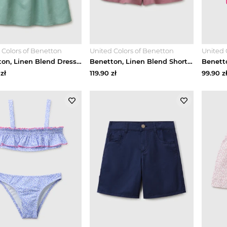
 Colors of Benetton
United Colors of Benetton
United 
Benetton, Linen Blend Dress With Ruffles, Aqua, Kids United Colors Of Benetton
Benetton, Linen Blend Shorts With Sash, Mauve, Kids United Colors Of Benetton
zł
119.90
zł
99.90
z