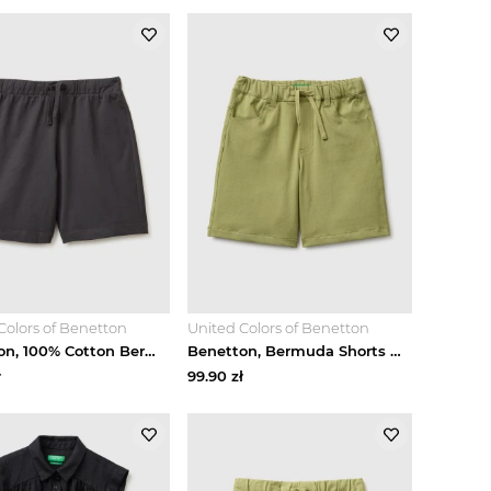
Colors of Benetton
United Colors of Benetton
Benetton, 100% Cotton Bermuda Shorts, Dark Gray, Kids United Colors Of Benetton
Benetton, Bermuda Shorts With Drawstring, Military Green, Kids United Colors Of Benetton
ł
99.90
zł