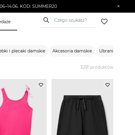
×
10.06–14.06. KOD: SUMMER20
edaże
ebki i plecaki damskie
Akcesoria damskie
Ubrania męskie
3291
produktów