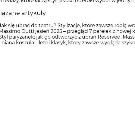
rzedaży, które łączą styl, jakość i szeroki wybór w jedny
ązane artykuły
Jak się ubrać do teatru? Stylizacje, które zawsze robią w
Massimo Dutti jesień 2025 – przegląd 7 perełek z nowej k
Styl paryżanek: jak go odtworzyć z ubrań Reserved, Mas
Lniana koszula – letni klasyk, który zawsze wygląda szyk