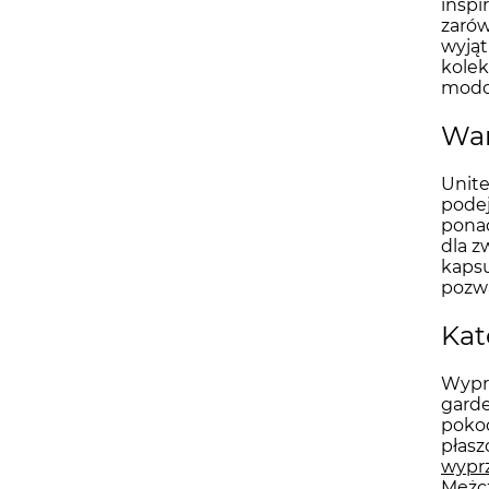
inspi
zarów
wyjąt
kolek
modow
War
Unite
podej
ponad
dla z
kapsu
pozwa
Kat
Wyprz
garde
pokoc
płasz
wyprz
Mężc