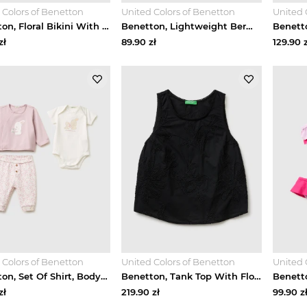
 Colors of Benetton
United Colors of Benetton
United 
Benetton, Floral Bikini With Ruffle, Lavender, Kids United Colors Of Benetton
Benetton, Lightweight Bermuda Shorts With Pockets, Dark Blue, Kids United Colors Of Benetton
zł
89.90
zł
129.90
z
 Colors of Benetton
United Colors of Benetton
United 
Benetton, Set Of Shirt, Bodysuit And Trousers, Soft Pink, Kids United Colors Of Benetton
Benetton, Tank Top With Floral Embroidery, Black, Women United Colors Of Benetton
zł
219.90
zł
99.90
z