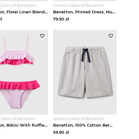
Colors of Benetton
United Colors of Benetton
Benetton, Floral Linen Blend Shorts, Soft Pink, Kids United Colors Of Benetton
Benetton, Printed Dress, Mustard, Kids United Colors Of Benetton
ł
79.90
zł
Colors of Benetton
United Colors of Benetton
Benetton, Bikini With Ruffles, Lilac, Kids United Colors Of Benetton
Benetton, 100% Cotton Bermuda Shorts, Light Gray, Kids United Colors Of Benetton
ł
59.90
zł