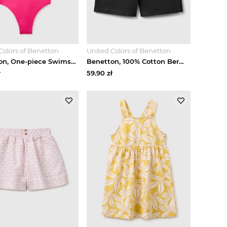
Colors of Benetton
United Colors of Benetton
Benetton, One-piece Swimsuit With Bow, Fuchsia, Kids United Colors Of Benetton
Benetton, 100% Cotton Bermuda Shorts, Black, Kids United Colors Of Benetton
ł
59.90
zł