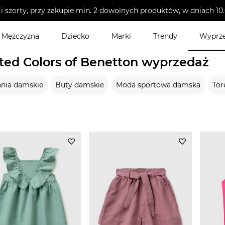
i szorty, przy zakupie min. 2 dowolnych produktów, w dniach 
Mężczyzna
Dziecko
Marki
Trendy
Wyprz
ted Colors of Benetton wyprzedaż
nia damskie
Buty damskie
Moda sportowa damska
Tor