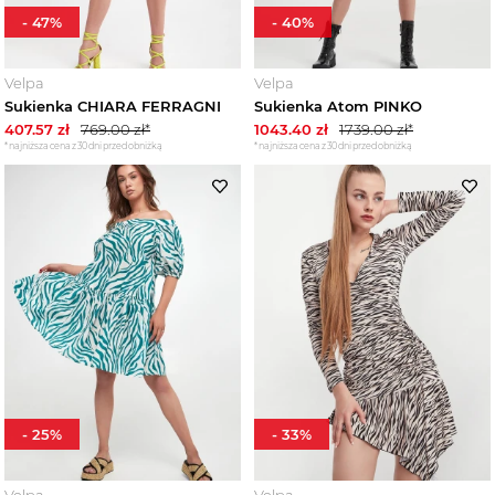
-
47
%
-
40
%
Velpa
Velpa
Sukienka CHIARA FERRAGNI
Sukienka Atom PINKO
407.57
zł
769.00
zł*
1043.40
zł
1739.00
zł*
*najniższa cena z 30 dni przed obniżką
*najniższa cena z 30 dni przed obniżką
-
25
%
-
33
%
Velpa
Velpa