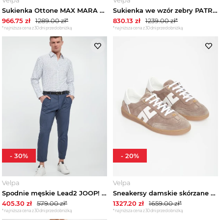
Sukienka Ottone MAX MARA BEACHWEAR
Sukienka we wzór zebry PATRIZIA PEPE
966.75
zł
1289.00
zł*
830.13
zł
1239.00
zł*
*najniższa cena z 30 dni przed obniżką
*najniższa cena z 30 dni przed obniżką
-
30
%
-
20
%
Velpa
Velpa
Spodnie męskie Lead2 JOOP! JEANS
Sneakersy damskie skórzane ELISABETTA FRANCHI
405.30
zł
579.00
zł*
1327.20
zł
1659.00
zł*
*najniższa cena z 30 dni przed obniżką
*najniższa cena z 30 dni przed obniżką