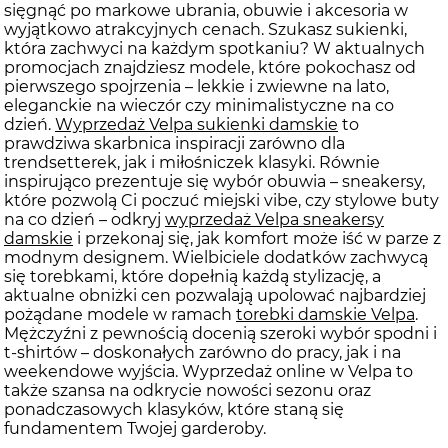
sięgnąć po markowe ubrania, obuwie i akcesoria w
wyjątkowo atrakcyjnych cenach. Szukasz sukienki,
która zachwyci na każdym spotkaniu? W aktualnych
promocjach znajdziesz modele, które pokochasz od
pierwszego spojrzenia – lekkie i zwiewne na lato,
eleganckie na wieczór czy minimalistyczne na co
dzień.
Wyprzedaż Velpa sukienki damskie
to
prawdziwa skarbnica inspiracji zarówno dla
trendsetterek, jak i miłośniczek klasyki. Równie
inspirująco prezentuje się wybór obuwia – sneakersy,
które pozwolą Ci poczuć miejski vibe, czy stylowe buty
na co dzień – odkryj
wyprzedaż Velpa sneakersy
damskie
i przekonaj się, jak komfort może iść w parze z
modnym designem. Wielbiciele dodatków zachwycą
się torebkami, które dopełnią każdą stylizację, a
aktualne obniżki cen pozwalają upolować najbardziej
pożądane modele w ramach
torebki damskie Velpa
.
Mężczyźni z pewnością docenią szeroki wybór spodni i
t-shirtów – doskonałych zarówno do pracy, jak i na
weekendowe wyjścia. Wyprzedaż online w Velpa to
także szansa na odkrycie nowości sezonu oraz
ponadczasowych klasyków, które staną się
fundamentem Twojej garderoby.