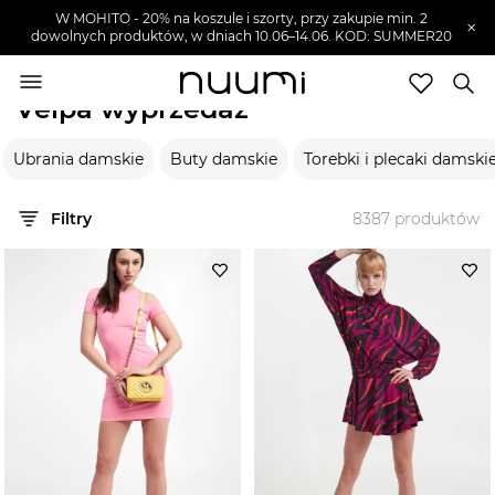
W MOHITO - 20% na koszule i szorty, przy zakupie min. 2
×
dowolnych produktów, w dniach 10.06–14.06. KOD: SUMMER20
nuumi.pl
>
Wyprzedaże
>
Velpa
Velpa wyprzedaż
Marki
Ubrania damskie
Buty damskie
Torebki i plecaki damski
Trendy
SZUKAJ
Filtry
8387
produktów
Wyprzedaże