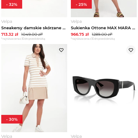
-
32
%
-
25
%
Velpa
Velpa
Sneakersy damskie skórzane AERONAUTICA MILITARE
Sukienka Ottone MAX MARA BEACHWEAR
713.32
zł
1049.00
zł*
966.75
zł
1289.00
zł*
*najniższa cena z 30 dni przed obniżką
*najniższa cena z 30 dni przed obniżką
-
30
%
Velpa
Velpa