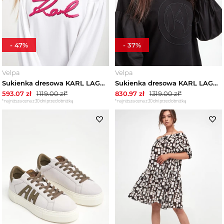
-
47
%
-
37
%
Velpa
Velpa
Sukienka dresowa KARL LAGERFELD
Sukienka dresowa KARL LAGERFELD
593.07
zł
1119.00
zł*
830.97
zł
1319.00
zł*
*najniższa cena z 30 dni przed obniżką
*najniższa cena z 30 dni przed obniżką