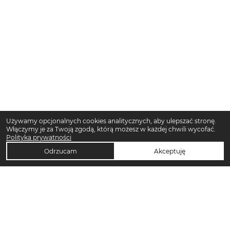
Używamy opcjonalnych cookies analitycznych, aby ulepszać stronę.
Włączymy je za Twoją zgodą, którą możesz w każdej chwili wycofać.
Polityka prywatności
Odrzucam
Akceptuję
TOP KATEGORIE DAMSKIE