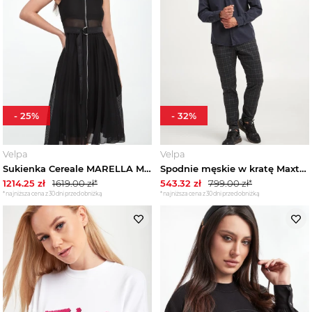
-
25
%
-
32
%
Velpa
Velpa
Sukienka Cereale MARELLA MONOCHROME
Spodnie męskie w kratę Maxton3-W JOOP! JEANS
1214.25
zł
1619.00
zł*
543.32
zł
799.00
zł*
*najniższa cena z 30 dni przed obniżką
*najniższa cena z 30 dni przed obniżką