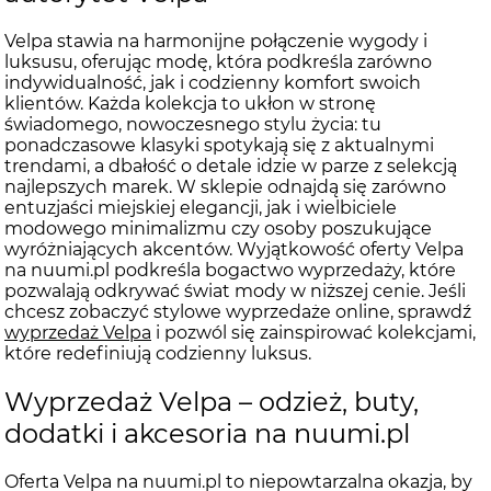
Velpa stawia na harmonijne połączenie wygody i
luksusu, oferując modę, która podkreśla zarówno
indywidualność, jak i codzienny komfort swoich
klientów. Każda kolekcja to ukłon w stronę
świadomego, nowoczesnego stylu życia: tu
ponadczasowe klasyki spotykają się z aktualnymi
trendami, a dbałość o detale idzie w parze z selekcją
najlepszych marek. W sklepie odnajdą się zarówno
entuzjaści miejskiej elegancji, jak i wielbiciele
modowego minimalizmu czy osoby poszukujące
wyróżniających akcentów. Wyjątkowość oferty Velpa
na nuumi.pl podkreśla bogactwo wyprzedaży, które
pozwalają odkrywać świat mody w niższej cenie. Jeśli
chcesz zobaczyć stylowe wyprzedaże online, sprawdź
wyprzedaż Velpa
i pozwól się zainspirować kolekcjami,
które redefiniują codzienny luksus.
Wyprzedaż Velpa – odzież, buty,
dodatki i akcesoria na nuumi.pl
Oferta Velpa na nuumi.pl to niepowtarzalna okazja, by