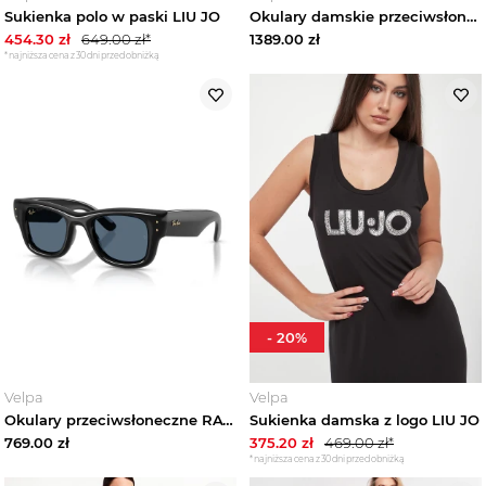
Sukienka polo w paski LIU JO
Okulary damskie przeciwsłoneczne JIMMY CHOO
454.30
zł
649.00
zł*
1389.00
zł
*najniższa cena z 30 dni przed obniżką
-
20
%
Velpa
Velpa
Okulary przeciwsłoneczne RAY-BAN x A$AP ROCKY
Sukienka damska z logo LIU JO
769.00
zł
375.20
zł
469.00
zł*
*najniższa cena z 30 dni przed obniżką