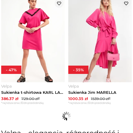
-
47
%
-
35
%
Velpa
Velpa
Sukienka t-shirtowa KARL LAGERFELD
Sukienka Jim MARELLA
386.37
zł
729.00
zł*
1000.35
zł
1539.00
zł*
*najniższa cena z 30 dni przed obniżką
*najniższa cena z 30 dni przed obniżką