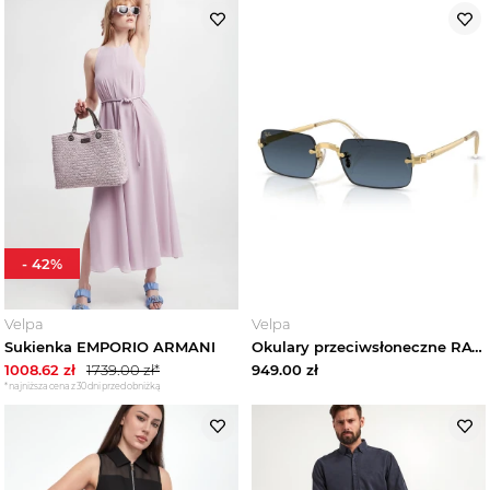
-
42
%
Velpa
Velpa
Sukienka EMPORIO ARMANI
Okulary przeciwsłoneczne RAY-BAN
1008.62
zł
1739.00
zł*
949.00
zł
*najniższa cena z 30 dni przed obniżką