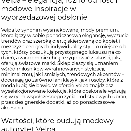
Velpa – elegancja, różnorodność i
modowe inspiracje w
wyprzedażowej odsłonie
Velpa to synonim wysmakowanej mody premium,
która łączy w sobie ponadczasową elegancję, wyczucie
trendów oraz szeroką ofertę skierowaną do kobiet i
mężczyzn ceniących indywidualny styl. To miejsce dla
tych, którzy poszukują przystępnego luksusu na co
dzień, a zarazem nie chcą rezygnować z jakości, jaką
oferują światowe marki. Sklep cieszy się uznaniem
wśród miłośników wyrafinowanych stylizacji,
minimalizmu, jak i śmiałych, trendowych akcentów –
doceniają go zarówno fani klasyki, jak i osoby, które z
modą lubią się bawić. W ofercie Velpa znajdziesz
wyselekcjonowane kolekcje, które doskonale wpisują
się w rytm współczesnego życia – od stylowych ubrań,
przez designerskie dodatki, aż po ponadczasowe
akcesoria.
Wartości, które budują modowy
autorytet Velpa