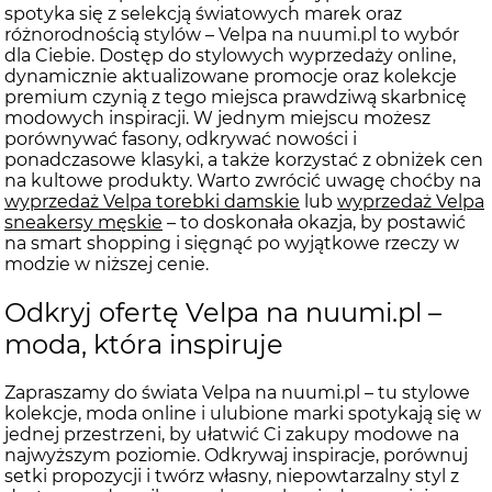
spotyka się z selekcją światowych marek oraz
różnorodnością stylów – Velpa na nuumi.pl to wybór
dla Ciebie. Dostęp do stylowych wyprzedaży online,
dynamicznie aktualizowane promocje oraz kolekcje
premium czynią z tego miejsca prawdziwą skarbnicę
modowych inspiracji. W jednym miejscu możesz
porównywać fasony, odkrywać nowości i
ponadczasowe klasyki, a także korzystać z obniżek cen
na kultowe produkty. Warto zwrócić uwagę choćby na
wyprzedaż Velpa torebki damskie
lub
wyprzedaż Velpa
sneakersy męskie
– to doskonała okazja, by postawić
na smart shopping i sięgnąć po wyjątkowe rzeczy w
modzie w niższej cenie.
Odkryj ofertę Velpa na nuumi.pl –
moda, która inspiruje
Zapraszamy do świata Velpa na nuumi.pl – tu stylowe
kolekcje, moda online i ulubione marki spotykają się w
jednej przestrzeni, by ułatwić Ci zakupy modowe na
najwyższym poziomie. Odkrywaj inspiracje, porównuj
setki propozycji i twórz własny, niepowtarzalny styl z