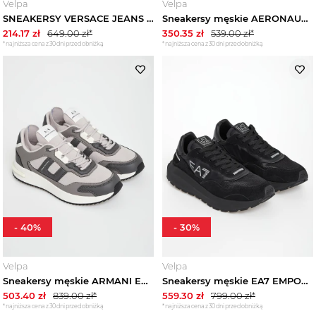
Velpa
Velpa
SNEAKERSY VERSACE JEANS COUTURE
Sneakersy męskie AERONAUTICA MILITARE
214.17
zł
649.00
zł*
350.35
zł
539.00
zł*
*najniższa cena z 30 dni przed obniżką
*najniższa cena z 30 dni przed obniżką
-
40
%
-
30
%
Velpa
Velpa
Sneakersy męskie ARMANI EXCHANGE
Sneakersy męskie EA7 EMPORIO ARMANI
503.40
zł
839.00
zł*
559.30
zł
799.00
zł*
*najniższa cena z 30 dni przed obniżką
*najniższa cena z 30 dni przed obniżką