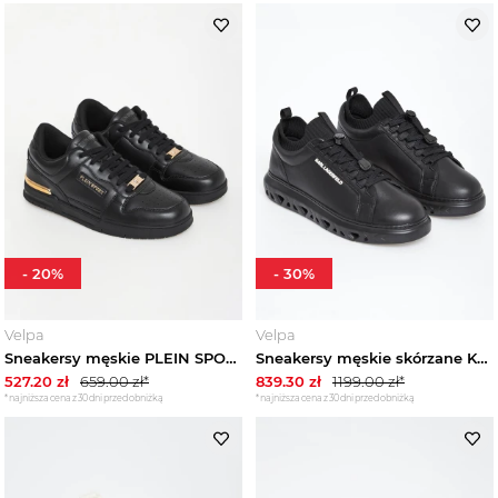
-
20
%
-
30
%
Velpa
Velpa
Sneakersy męskie PLEIN SPORT
Sneakersy męskie skórzane KARL LAGERFELD
527.20
zł
659.00
zł*
839.30
zł
1199.00
zł*
*najniższa cena z 30 dni przed obniżką
*najniższa cena z 30 dni przed obniżką