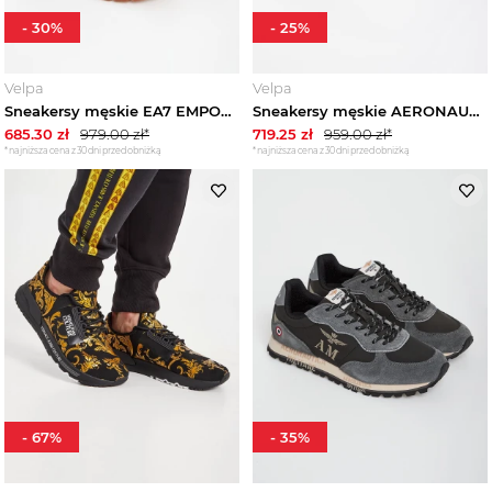
-
30
%
-
25
%
Velpa
Velpa
Sneakersy męskie EA7 EMPORIO ARMANI
Sneakersy męskie AERONAUTICA MILITARE
685.30
zł
979.00
zł*
719.25
zł
959.00
zł*
*najniższa cena z 30 dni przed obniżką
*najniższa cena z 30 dni przed obniżką
-
67
%
-
35
%