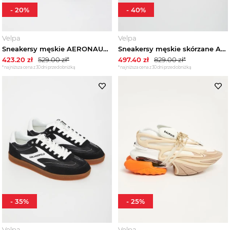
-
20
%
-
40
%
Velpa
Velpa
Sneakersy męskie AERONAUTICA MILITARE
Sneakersy męskie skórzane ARMANI EXCHANGE
423.20
zł
529.00
zł*
497.40
zł
829.00
zł*
*najniższa cena z 30 dni przed obniżką
*najniższa cena z 30 dni przed obniżką
-
35
%
-
25
%
Velpa
Velpa