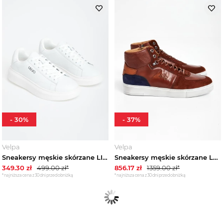
-
30
%
-
37
%
Velpa
Velpa
Sneakersy męskie skórzane LIU JO
Sneakersy męskie skórzane LA MARTINA
349.30
zł
499.00
zł*
856.17
zł
1359.00
zł*
*najniższa cena z 30 dni przed obniżką
*najniższa cena z 30 dni przed obniżką