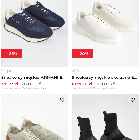
-
25
%
-
20
%
Velpa
Velpa
Sneakersy męskie ARMANI EXCHANGE
Sneakersy męskie skórzane EMPORIO ARMANI
591.75
zł
789.00
zł*
1055.20
zł
1319.00
zł*
*najniższa cena z 30 dni przed obniżką
*najniższa cena z 30 dni przed obniżką