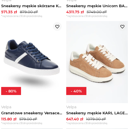
Sneakersy męskie skórzane KARL LAGERFELD
Sneakersy męskie Unicorn BALMAIN
571.35
zł
879.00
zł*
4311.75
zł
5749.00
zł*
*najniższa cena z 30 dni przed obniżką
*najniższa cena z 30 dni przed obniżką
-
80
%
-
40
%
Velpa
Velpa
Granatowe sneakersy Versace Jeans ze srebrnymi wstawkami
Sneakersy męskie KARL LAGERFELD
115.80
zł
579.00
zł*
647.40
zł
1079.00
zł*
*najniższa cena z 30 dni przed obniżką
*najniższa cena z 30 dni przed obniżką