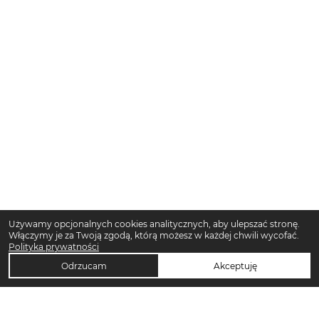
Używamy opcjonalnych cookies analitycznych, aby ulepszać stronę.
Włączymy je za Twoją zgodą, którą możesz w każdej chwili wycofać.
Polityka prywatności
Odrzucam
Akceptuję