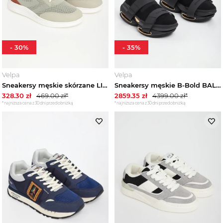
-
30
%
-
35
%
Velpa
Velpa
Sneakersy męskie skórzane LIU JO
Sneakersy męskie B-Bold BALMAIN
328.30
zł
469.00
zł*
2859.35
zł
4399.00
zł*
*najniższa cena z 30 dni przed obniżką
*najniższa cena z 30 dni przed obniżką