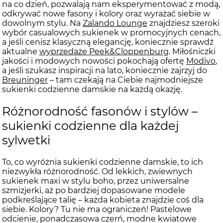
na co dzień, pozwalają nam eksperymentować z modą,
odkrywać nowe fasony i kolory oraz wyrażać siebie w
dowolnym stylu. Na
Zalando Lounge
znajdziesz szeroki
wybór casualowych sukienek w promocyjnych cenach,
a jeśli cenisz klasyczną elegancję, koniecznie sprawdź
aktualne
wyprzedaże Peek&Cloppenburg
. Miłośniczki
jakości i modowych nowości pokochają ofertę
Modivo
,
a jeśli szukasz inspiracji na lato, koniecznie zajrzyj do
Breuninger
– tam czekają na Ciebie najmodniejsze
sukienki codzienne damskie na każdą okazję.
Różnorodność fasonów i stylów –
sukienki codzienne dla każdej
sylwetki
To, co wyróżnia sukienki codzienne damskie, to ich
niezwykła różnorodność. Od lekkich, zwiewnych
sukienek maxi w stylu boho, przez uniwersalne
szmizjerki, aż po bardziej dopasowane modele
podkreślające talię – każda kobieta znajdzie coś dla
siebie. Kolory? Tu nie ma ograniczeń! Pastelowe
odcienie, ponadczasowa czerń, modne kwiatowe