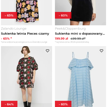
Sukienki sweterkowe damskie
-
65
%
-
60
%
Sukienki tiulowe damskie
Zalando Lounge
Peek&Cloppenburg
Sukienki welurowe damskie
Sukienka letnia Pieces czarny
Sukienka mini o dopasowanym kroju z mieszanki bawełny Marc O'Polo Czarny
-
65
% *
199.99
zł
499.99
zł*
Sukienki wieczorowe
*cena widoczna po zalogowaniu w Zalando Lounge
*najniższa cena z 30 dni przed obniżką
Sukienki w kwiaty damskie
Sukienki wzorzyste damskie
Sukienki z długim rękawem damskie
Sukienki z falbanami damskie
Sukienki z paskiem damskie
-
64
%
-
60
%