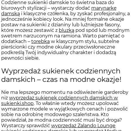
Codzienne sukienki damskie to świetna baza do
biurowych stylizacji – wystarczy dodać
marynarkę
damską
i klasyczne
czółenka
, by zyskać profesjonalny, a
jednocześnie kobiecy look. Na mniej formalne okazje
postaw na sukienki z dzianiny lub luźniejsze fasony,
które możesz zestawić z
bluzką
pod spód lub modnym
swetrem
narzuconym na ramiona. Warto pamiętać o
dodatkach –
torebka
w klasycznym stylu, subtelne
pierścionki
czy modne
okulary przeciwsłoneczne
podkreślą Twój indywidualny charakter i dodadzą
pewności siebie.
Wyprzedaż sukienek codziennych
damskich – czas na modne okazje!
Nie ma lepszego momentu na odświeżenie garderoby
niż
wyprzedaż sukienek codziennych damskich w
sukienki.shop
. To właśnie wtedy możesz upolować
wymarzone modele w wyjątkowych cenach i pozwolić
sobie na odrobinę modowego szaleństwa. Kto
powiedział, że modna codzienność musi być droga?
Wystarczy sprawdzić
wyprzedaż Zalando Lounge