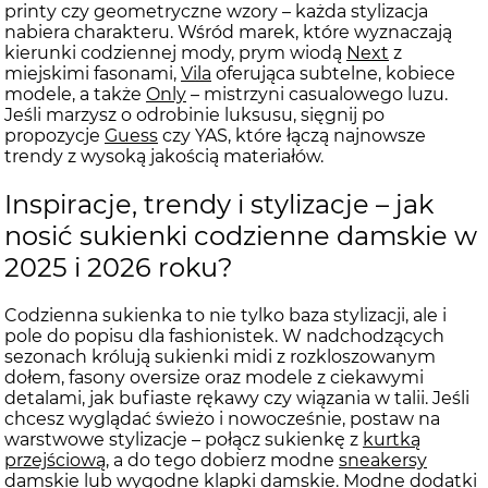
printy czy geometryczne wzory – każda stylizacja
nabiera charakteru. Wśród marek, które wyznaczają
kierunki codziennej mody, prym wiodą
Next
z
miejskimi fasonami,
Vila
oferująca subtelne, kobiece
modele, a także
Only
– mistrzyni casualowego luzu.
Jeśli marzysz o odrobinie luksusu, sięgnij po
propozycje
Guess
czy
YAS
, które łączą najnowsze
trendy z wysoką jakością materiałów.
Inspiracje, trendy i stylizacje – jak
nosić sukienki codzienne damskie w
2025 i 2026 roku?
Codzienna sukienka to nie tylko baza stylizacji, ale i
pole do popisu dla fashionistek. W nadchodzących
sezonach królują sukienki midi z rozkloszowanym
dołem, fasony oversize oraz modele z ciekawymi
detalami, jak bufiaste rękawy czy wiązania w talii. Jeśli
chcesz wyglądać świeżo i nowocześnie, postaw na
warstwowe stylizacje – połącz sukienkę z
kurtką
przejściową
, a do tego dobierz modne
sneakersy
damskie
lub wygodne
klapki damskie
. Modne dodatki