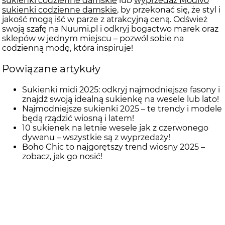
sukienki codzienne damskie
lub
wyprzedaż Modivo
sukienki codzienne damskie
, by przekonać się, że styl i
jakość mogą iść w parze z atrakcyjną ceną. Odśwież
swoją szafę na Nuumi.pl i odkryj bogactwo marek oraz
sklepów w jednym miejscu – pozwól sobie na
codzienną modę, która inspiruje!
Powiązane artykuły
Sukienki midi 2025: odkryj najmodniejsze fasony i
znajdź swoją idealną sukienkę na wesele lub lato!
Najmodniejsze sukienki 2025 – te trendy i modele
będą rządzić wiosną i latem!
10 sukienek na letnie wesele jak z czerwonego
dywanu – wszystkie są z wyprzedaży!
Boho Chic to najgorętszy trend wiosny 2025 –
zobacz, jak go nosić!