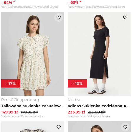
-
64
% *
-
63
% *
*cena widoczna po zalogowaniu w Zalando Lounge
*cena widoczna po zalogowaniu w Zalando Lounge
Kurtki damskie
Kamizelki damskie
Swetry damskie
Bluzy damskie
Jeansy damskie
-
17
%
-
10
%
Spodnie damskie
Peek&Cloppenburg
Modivo
Spódnice damskie
Taliowana sukienka casualowa z falbanami model 'ELIZA' Only Złamany biały
adidas Sukienka codzienna Adidas Kit Small Logo Rib Dress KF2434 Czarny Slim Fit
149.99
zł
179.99
zł*
233.99
zł
259.99
zł*
*najniższa cena z 30 dni przed obniżką
*najniższa cena z 30 dni przed obniżką
Bielizna damska