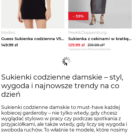
-
59
%
Modivo
Peek&Cloppenburg
Guess Sukienka codzienna V5GK06 K8RT2 Czarny Slim Fit
Sukienka z cekinami w kratkę z cekinów na siateczce model 'SAFINA Vero Moda Antracytowy
149.99
zł
129.99
zł
319.99
zł*
*najniższa cena z 30 dni przed obniżką
Sukienki codzienne damskie – styl,
wygoda i najnowsze trendy na co
dzień
Sukienki codzienne damskie to must-have każdej
kobiecej garderoby – nie tylko wtedy, gdy chcesz
wyglądać stylowo w pracy czy podczas spotkania z
przyjaciółkami, ale także wtedy, gdy liczy się wygoda i
swoboda ruchów. To właśnie te modele, które nosimy