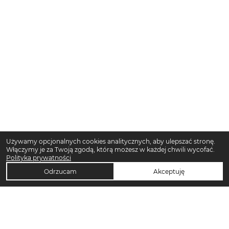
Używamy opcjonalnych cookies analitycznych, aby ulepszać stronę.
Włączymy je za Twoją zgodą, którą możesz w każdej chwili wycofać.
Polityka prywatności
Odrzucam
Akceptuję