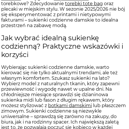
torebkowe? Zdecydowanie
torebki tote bag
oraz
plecaki w miejskim stylu. W sezonie 2025/2026 nie bój
się eksperymentować z printami i nietypowymi
fakturami – sukienki codzienne damskie to idealna
przestrzeń na zabawę modą.
Jak wybrać idealną sukienkę
codzienną? Praktyczne wskazówki i
korzyści
Wybierając sukienki codzienne damskie, warto
kierować się nie tylko aktualnymi trendami, ale też
własnym komfortem. Szukasz sukienki na lato?
Wybierz model z naturalnych tkanin, który zapewni
przewiewność i wygodę nawet w upalne dni. Na
chłodniejsze miesiące sprawdzi się dzianinowa
sukienka midi lub fason z długim rękawem, który
możesz stylizować z
botkami damskimi
lub
płaszczem
zimowym
. Sukienki codzienne są niezwykle
uniwersalne – sprawdzą się zarówno na zakupy, do
biura, jak i na rodzinny spacer. Ich największą zaletą
jest to, że pozwalają poczuć się kobieco w każdej