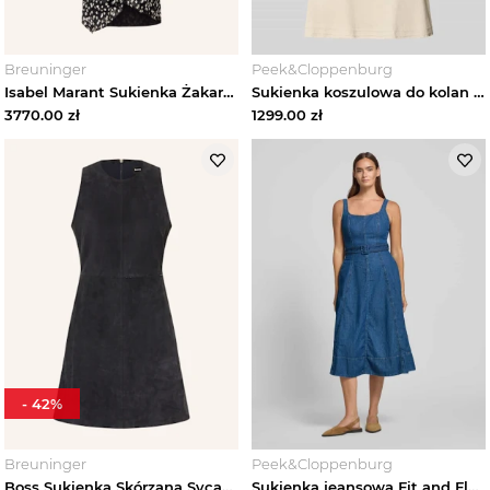
Sukienki damskie
Breuninger
Peek&Cloppenburg
Isabel Marant Sukienka Żakardowa Herva Z Jedwabiem schwarz
Sukienka koszulowa do kolan z listwą guzikową i rękawem o dł. 1 / 2 Marc Cain Piaskowy
Zobacz wszystko
3770.00
zł
1299.00
zł
Sukienki ażurowe damskie
Sukienki bawełniane damskie
Sukienki boho damskie
Sukienki bez rękawów damskie
Sukienki casual damskie
-
42
%
Sukienki cekinowe damskie
Breuninger
Peek&Cloppenburg
Sukienki codzienne damskie
Boss Sukienka Skórzana Sycara blau GRANATOWY
Sukienka jeansowa Fit and Flare z czystej bawełny Tommy Hilfiger Błękitny melanż