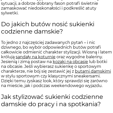
sytuacji, a dobrze dobrany fason potrafi świetnie
zamaskować niedoskonałości i podkreślić atuty
sylwetki.
Do jakich butów nosić sukienki
codzienne damskie?
To jedno z najczęściej zadawanych pytań – i nic
dziwnego, bo wybór odpowiednich butów potrafi
całkowicie odmienić charakter stylizacji. Wiosną i latem
królują
sandały na koturnie
oraz wygodne
baleriny
.
Jesienią i zimą postaw na
kozaki na obcasie
lub
botki
na obcasie
. Jeśli wybierasz sukienkę o sportowym
charakterze, nie bój się zestawić jej z
butami damskimi
w stylu sportowym czy klasycznymi
sneakersami
.
Dzięki temu zyskasz look, który sprawdzi się zarówno
na mieście, jak i podczas weekendowego wyjazdu.
Jak stylizować sukienki codzienne
damskie do pracy i na spotkania?