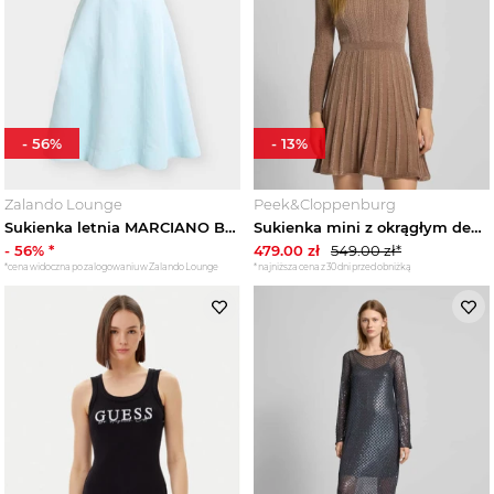
Trendy
Wyprzedaże
-
56
%
-
13
%
Zalando Lounge
Peek&Cloppenburg
Sukienka letnia MARCIANO BY GUESS turkusowy
Sukienka mini z okrągłym dekoltem model ‘MORGAN’ Guess
-
56
% *
479.00
zł
549.00
zł*
*cena widoczna po zalogowaniu w Zalando Lounge
*najniższa cena z 30 dni przed obniżką