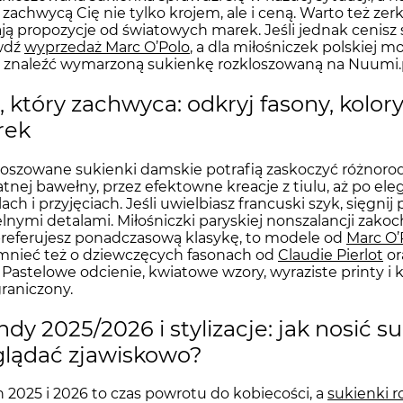
 zachwycą Cię nie tylko krojem, ale i ceną. Warto też ze
ją propozycje od światowych marek. Jeśli jednak cenisz 
wdź
wyprzedaż Marc O’Polo
, a dla miłośniczek polskiej
 znaleźć wymarzoną sukienkę rozkloszowaną na Nuumi.p
l, który zachwyca: odkryj fasony, kolor
rek
oszowane sukienki damskie potrafią zaskoczyć różnoro
atnej bawełny, przez efektowne kreacje z tiulu, aż po ele
ach i przyjęciach. Jeśli uwielbiasz francuski szyk, sięgni
lnymi detalami. Miłośniczki paryskiej nonszalancji zak
 preferujesz ponadczasową klasykę, to modele od
Marc O’
mnieć też o dziewczęcych fasonach od
Claudie Pierlot
or
. Pastelowe odcienie, kwiatowe wzory, wyraziste printy i 
raniczony.
ndy 2025/2026 i stylizacje: jak nosić 
lądać zjawiskowo?
 2025 i 2026 to czas powrotu do kobiecości, a
sukienki 