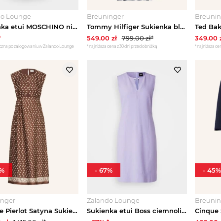
do Lounge
Breuninger
Breunin
Sukienka etui MOSCHINO niebieski
Tommy Hilfiger Sukienka blau GRANATOWY
*
549.00
zł
799.00
zł*
349.00
czna po zalogowaniu w Zalando Lounge
*najniższa cena z 30 dni przed obniżką
*najniższa cen
%
-
67
%
-
45
%
inger
Zalando Lounge
Breunin
Claudie Pierlot Satyna Sukienka Z Wycięciami braun
Sukienka etui Boss ciemnoliliowy