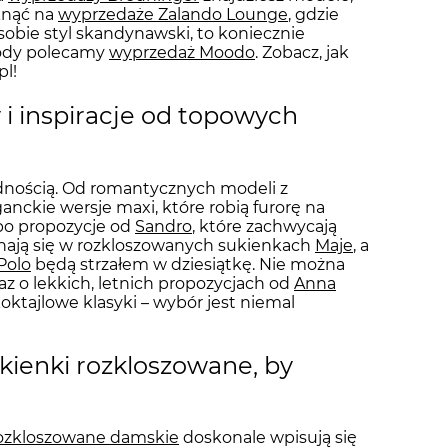
rknąć na
wyprzedaże Zalando Lounge
, gdzie
sobie styl skandynawski, to koniecznie
 mody polecamy
wyprzedaż Moodo
. Zobacz, jak
l!
y i inspiracje od topowych
dnością. Od romantycznych modeli z
ganckie wersje maxi, które robią furorę na
j po propozycje od
Sandro
, które zachwycają
ochają się w rozkloszowanych sukienkach
Maje
, a
Polo
będą strzałem w dziesiątkę. Nie można
az o lekkich, letnich propozycjach od
Anna
koktajlowe klasyki – wybór jest niemal
sukienki rozkloszowane, by
rozkloszowane damskie
doskonale wpisują się