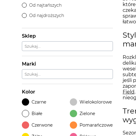
które
Od najtańszych
czeka
Od najdroższych
spra
łatwo
Sty
Sklep
ma
Rozkl
delik
Marki
wesel
subte
jeśli
zapo
Field
Kolor
nieog
Czarne
Wielokolorowe
Tre
Białe
Zielone
wyg
Czerwone
Pomarańczowe
Sezon