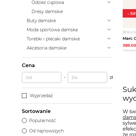
Odzież ciążowa
Dresy damskie
-
50
Buty damskie
Moda sportowa damska
Breun
Torebki i plecaki damskie
389.0
Akcesoria damskie
*najniższa 
Cena
-
zł
Suk
Wyprzedaż
wyc
Sortowanie
W świ
dams
Popularność
sylwe
efekc
Od najnowszych
że ro