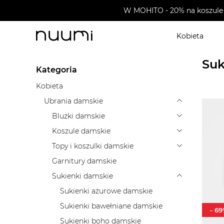
W MOHITO - 20% na koszule 
Kobieta
nuumi.pl
>
Ubrania damskie
>
Sukienki damskie
>
Su
Suk
Kategoria
Kobieta
Ubrania damskie
Bluzki damskie
Koszule damskie
Topy i koszulki damskie
Garnitury damskie
Sukienki damskie
Sukienki ażurowe damskie
Sukienki bawełniane damskie
-
69
Sukienki boho damskie