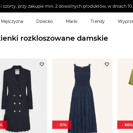
i szorty, przy zakupie min. 2 dowolnych produktów, w dniach 
Mężczyzna
Dziecko
Marki
Trendy
Wyprz
kienki rozkloszowane damskie
ienki rozkloszowane damskie
%
-
31
%
-
66
%