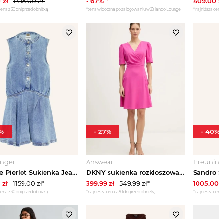
0
zł
1415.00
zł*
-
67
% *
409.00
cena z 30 dni przed obniżką
*cena widoczna po zalogowaniu w Zalando Lounge
*najniższa cen
%
-
27
%
-
40
inger
Answear
Breunin
Claudie Pierlot Sukienka Jeansowa Rosamaria blau JASNONIEBIESKI
DKNY sukienka rozkloszowana fioletowy
0
zł
1159.00
zł*
399.99
zł
549.99
zł*
1005.00
cena z 30 dni przed obniżką
*najniższa cena z 30 dni przed obniżką
*najniższa cen