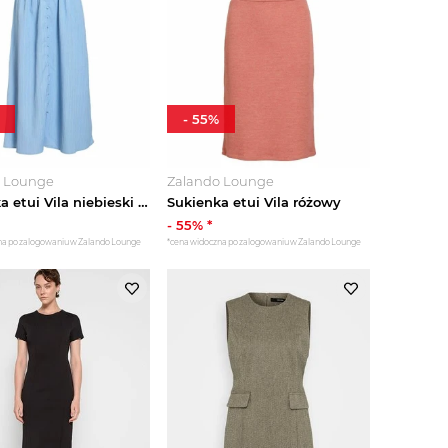
-
55
%
o Lounge
Zalando Lounge
Sukienka etui Vila niebieski melanż
Sukienka etui Vila różowy
-
55
% *
na po zalogowaniu w Zalando Lounge
*cena widoczna po zalogowaniu w Zalando Lounge