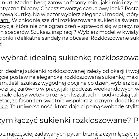
 nurt. Modne będą zarówno fasony mini, jak i midi czy max
tyczne falbany. Chcesz stworzyć casualowy look? Post
ową kurtką. Na wieczór wybierz elegancki model, który
kami
. W chłodniejsze dni rozkloszowana sukienka świetn
zycja, która nie zna ograniczeń – sprawdzi się w pracy, n
ch spacerów. Szukasz inspiracji? Wybierz model w kwiaty
cionki
i delikatne sandały na obcasie. Rozkloszowane suk
e!
 wybrać idealną sukienkę rozkloszowa
 idealnej sukienki rozkloszowanej zależy od okazji i two
ęcie postaw na elegancką, rozkloszowaną sukienkę maxi
em. Jeśli szukasz wygodnej opcji na co dzień, wybierz ba
dzi się zarówno w pracy, jak i podczas weekendowych w
nałe dla sylwetek o różnych kształtach – podkreślają tali
tać, że fason ten świetnie współgra z różnymi dodatka
kie
. To uniwersalność, która daje ci pełną swobodę styliza
zym łączyć sukienki rozkloszowane? Pr
 z najczęściej zadawanych pytań brzmi: z czym łączyć r