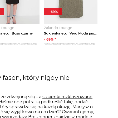
-
69
%
o Lounge
Zalando Lounge
a etui Boss czarny
Sukienka etui Vero Moda jasnoszary melanż
-
69
% *
na po zalogowaniu w Zalando Lounge
*cena widoczna po zalogowaniu w Zalando Lounge
fason, który nigdy nie
ze zdwojoną siłą – a
sukienki rozkloszowane
łaśnie one potrafią podkreślić talię, dodać
tóry sprawdza się na każdą okazję. Marzysz o
uć się wyjątkowo na co dzień? Gwarantujemy,
a
wyprzedaży Breuninger
znajdziesz modele,