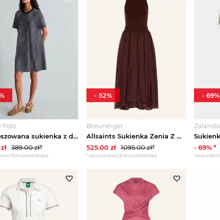
%
-
52
%
-
69
%
'Polo
Breuninger
Zaland
Rozkloszowana sukienka z dżerseju DfC Marc O'Polo bílá
Allsaints Sukienka Zenia Z Mieszanki Materiałów braun BRĄZOWY
Sukienk
zł
389.00
zł*
525.00
zł
1095.00
zł*
-
69
% *
cena z 30 dni przed obniżką
*najniższa cena z 30 dni przed obniżką
*cena widocz