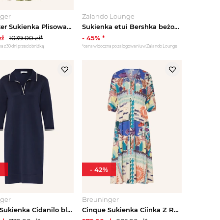
ger
Zalando Lounge
Ted Baker Sukienka Plisowana Ciliras Z Satyny gruen ZIELONY
Sukienka etui Bershka beżowy
zł
1039.00
zł*
-
45
% *
a z 30 dni przed obniżką
*cena widoczna po zalogowaniu w Zalando Lounge
-
42
%
ger
Breuninger
Cinque Sukienka Cidanilo blau GRANATOWY
Cinque Sukienka Ciinka Z Rękawami 3 / 4 blau