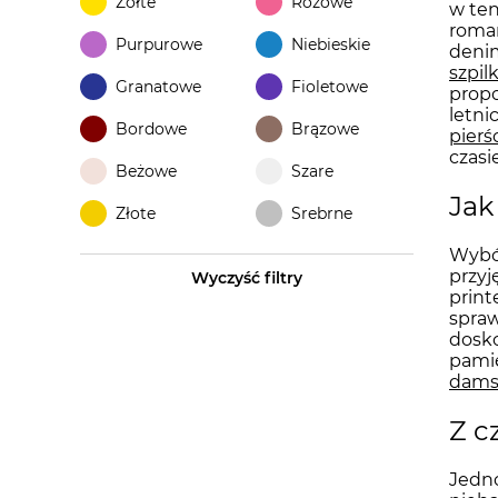
Żółte
Różowe
w ten
roman
Purpurowe
Niebieskie
denim
szpil
Granatowe
Fioletowe
propo
letni
Bordowe
Brązowe
pierś
czasi
Beżowe
Szare
Jak
Złote
Srebrne
Wybór
przyj
Wyczyść filtry
print
spraw
dosko
pamię
dams
Z c
Jedno