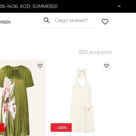
×
10.06–14.06. KOD: SUMMER20
edaże
2221
produktów
-
45
%