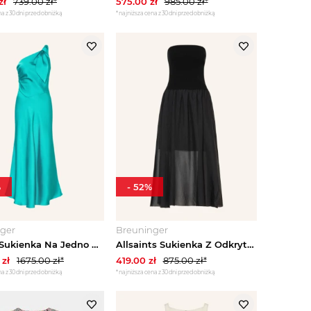
zł
739.00
zł*
575.00
zł
985.00
zł*
a z 30 dni przed obniżką
*najniższa cena z 30 dni przed obniżką
%
-
52
%
ger
Breuninger
Sandro Sukienka Na Jedno Ramię Z Satyny gruen JASKRAWY NIEBIESKI
Allsaints Sukienka Z Odkrytymi Ramionami Tegan Z Mieszanki Materiałów schwarz CZARNY
zł
1675.00
zł*
419.00
zł
875.00
zł*
a z 30 dni przed obniżką
*najniższa cena z 30 dni przed obniżką