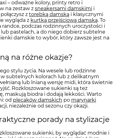
i – odważne kolory, printy retro i
aw na zestaw z
sneakersami damskimi
i
 połączysz z
torebką damską
i klasycznymi
ie wygląda z
kurtką przejściową damską
. To
a randce, podczas rodzinnych uroczystości i
 lub pastelach, a do niego dobierz subtelne
ienki damskie to wybór, który zawsze jest na
ną na różne okazje?
jego stylu życia. Na wesele lub rodzinne
 w subtelnych kolorach lub z delikatnym
wełnianą lub lnianą wersję midi, która świetnie
yjść. Rozkloszowane sukienki są też
ę, maskują biodra i dodają lekkości. Warto
mi: od
plecaków damskich
po
marynarki
cji, niezależnie od sezonu czy okazji.
aktyczne porady na stylizacje
ozkloszowane sukienki, by wyglądać modnie i