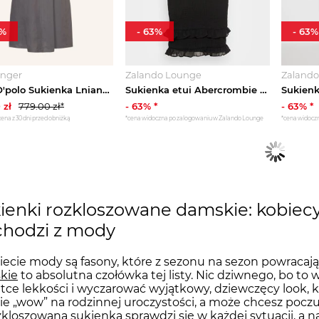
%
-
63
%
-
63
%
inger
Zalando Lounge
Zaland
Marc O'polo Sukienka Lniana grau SZARY
Sukienka etui Abercrombie & Fitch czarny
Sukienk
0
zł
779.00
zł*
-
63
% *
-
63
% *
cena z 30 dni przed obniżką
*cena widoczna po zalogowaniu w Zalando Lounge
*cena widocz
ienki rozkloszowane damskie: kobiecy 
hodzi z mody
ecie mody są fasony, które z sezonu na sezon powracają 
kie
to absolutna czołówka tej listy. Nic dziwnego, bo to w
tce lekkości i wyczarować wyjątkowy, dziewczęcy look, k
ie „wow” na rodzinnej uroczystości, a może chcesz pocz
zkloszowana sukienka sprawdzi się w każdej sytuacji, a n