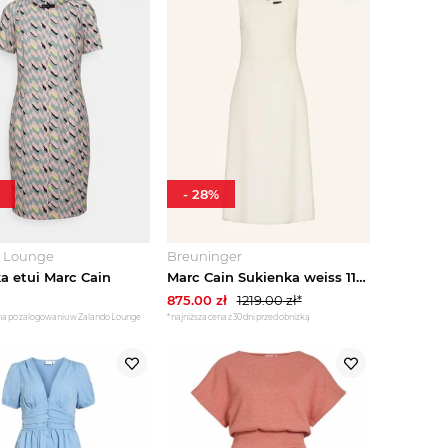
-
28
%
o Lounge
Breuninger
a etui Marc Cain
Marc Cain Sukienka weiss 112 bright ecru
875.00
zł
1219.00
zł*
na po zalogowaniu w Zalando Lounge
*najniższa cena z 30 dni przed obniżką