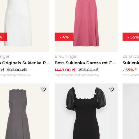
%
-
4
%
-
55
%
inger
Breuninger
Zaland
Adidas Originals Sukienka Polo Z Pikowanym Wzorem Originals weiss
Boss Sukienka Dareza rot FUKSJA
zł
599.00
zł*
1449.00
zł
1515.00
zł*
-
55
% *
cena z 30 dni przed obniżką
*najniższa cena z 30 dni przed obniżką
*cena widocz