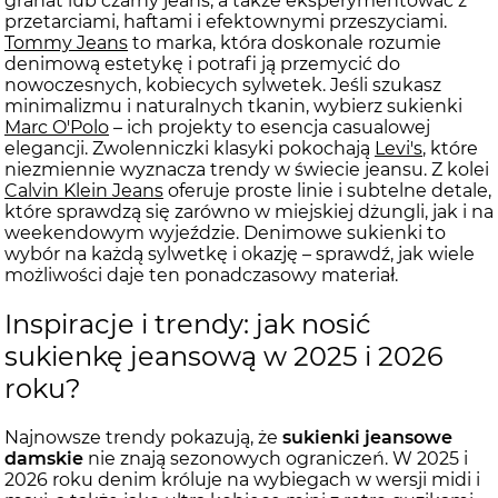
granat lub czarny jeans, a także eksperymentować z
przetarciami, haftami i efektownymi przeszyciami.
Tommy Jeans
to marka, która doskonale rozumie
denimową estetykę i potrafi ją przemycić do
nowoczesnych, kobiecych sylwetek. Jeśli szukasz
minimalizmu i naturalnych tkanin, wybierz sukienki
Marc O'Polo
– ich projekty to esencja casualowej
elegancji. Zwolenniczki klasyki pokochają
Levi's
, które
niezmiennie wyznacza trendy w świecie jeansu. Z kolei
Calvin Klein Jeans
oferuje proste linie i subtelne detale,
które sprawdzą się zarówno w miejskiej dżungli, jak i na
weekendowym wyjeździe. Denimowe sukienki to
wybór na każdą sylwetkę i okazję – sprawdź, jak wiele
możliwości daje ten ponadczasowy materiał.
Inspiracje i trendy: jak nosić
sukienkę jeansową w 2025 i 2026
roku?
Najnowsze trendy pokazują, że
sukienki jeansowe
damskie
nie znają sezonowych ograniczeń. W 2025 i
2026 roku denim króluje na wybiegach w wersji midi i