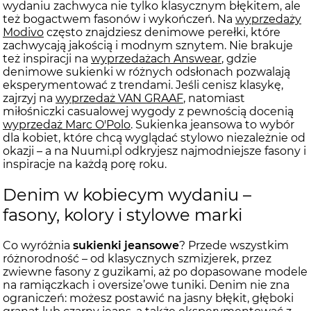
wydaniu zachwyca nie tylko klasycznym błękitem, ale
też bogactwem fasonów i wykończeń. Na
wyprzedaży
Modivo
często znajdziesz denimowe perełki, które
zachwycają jakością i modnym sznytem. Nie brakuje
też inspiracji na
wyprzedażach Answear
, gdzie
denimowe sukienki w różnych odsłonach pozwalają
eksperymentować z trendami. Jeśli cenisz klasykę,
zajrzyj na
wyprzedaż VAN GRAAF
, natomiast
miłośniczki casualowej wygody z pewnością docenią
wyprzedaż Marc O'Polo
. Sukienka jeansowa to wybór
dla kobiet, które chcą wyglądać stylowo niezależnie od
okazji – a na Nuumi.pl odkryjesz najmodniejsze fasony i
inspiracje na każdą porę roku.
Denim w kobiecym wydaniu –
fasony, kolory i stylowe marki
Co wyróżnia
sukienki jeansowe
? Przede wszystkim
różnorodność – od klasycznych szmizjerek, przez
zwiewne fasony z guzikami, aż po dopasowane modele
na ramiączkach i oversize’owe tuniki. Denim nie zna
ograniczeń: możesz postawić na jasny błękit, głęboki