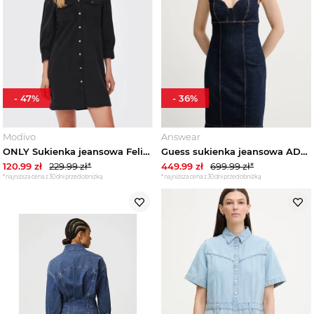
Trendy
Wyprzedaże
-
47
%
-
36
%
Modivo
Answear
ONLY Sukienka jeansowa Felica 15227104 Czarny Regular Fit
Guess sukienka jeansowa ADELAIDA granatowy
120.99
zł
229.99
zł*
449.99
zł
699.99
zł*
*najniższa cena z 30 dni przed obniżką
*najniższa cena z 30 dni przed obniżką