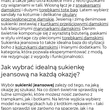
maxi, a także jako ultra kobiece mini z retro guzikami
czy wiązaniami w talii. Wiosną łącz je z
sneakersami
damskimi
i dużymi
torebkami tote bag
. Latem wybierz
sandały na koturnie i delikatne
okulary
przeciwsłoneczne damskie
. Jesienią i zimą denimowe
sukienki zestawiaj z
kurtkami przejściowymi damskimi
lub klasycznymi
marynarkami damskimi
. Denim
świetnie komponuje się z wyrazistą biżuterią, paskami
w stylu vintage czy plecionymi
torebkami damskimi
.
Sukienka jeansowa to także idealna baza do stylizacji
boho z
kolczykami damskimi
i lnianymi dodatkami. To
kategoria, która pozwala eksperymentować z modą,
nie rezygnując z wygody i funkcjonalności.
Jak wybrać idealną sukienkę
jeansową na każdą okazję?
Wybór
sukienki jeansowej
zależy od tego, na jaką
okazję jej szukasz. Na co dzień świetnie sprawdzą się
luźne szmizjerki, które możesz nosić zarówno z
trampkami, jak i botkami. Na letnie wyjścia wybierz
model na ramiączkach lub z krótkim rękawem – taki
fason sprawdzi się zarówno na spacerze, jak i na