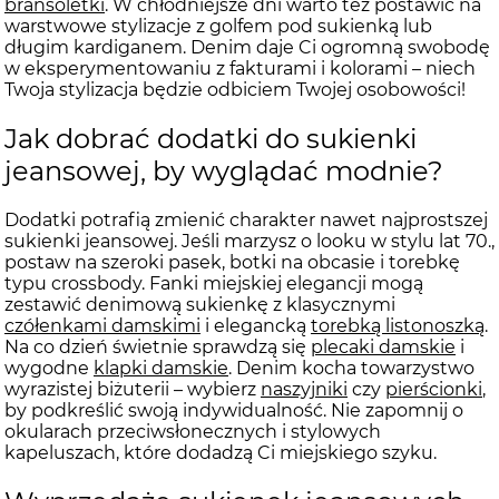
bransoletki
. W chłodniejsze dni warto też postawić na
warstwowe stylizacje z golfem pod sukienką lub
długim kardiganem. Denim daje Ci ogromną swobodę
w eksperymentowaniu z fakturami i kolorami – niech
Twoja stylizacja będzie odbiciem Twojej osobowości!
Jak dobrać dodatki do sukienki
jeansowej, by wyglądać modnie?
Dodatki potrafią zmienić charakter nawet najprostszej
sukienki jeansowej. Jeśli marzysz o looku w stylu lat 70.,
postaw na szeroki pasek, botki na obcasie i torebkę
typu crossbody. Fanki miejskiej elegancji mogą
zestawić denimową sukienkę z klasycznymi
czółenkami damskimi
i elegancką
torebką listonoszką
.
Na co dzień świetnie sprawdzą się
plecaki damskie
i
wygodne
klapki damskie
. Denim kocha towarzystwo
wyrazistej biżuterii – wybierz
naszyjniki
czy
pierścionki
,
by podkreślić swoją indywidualność. Nie zapomnij o
okularach przeciwsłonecznych i stylowych
kapeluszach, które dodadzą Ci miejskiego szyku.