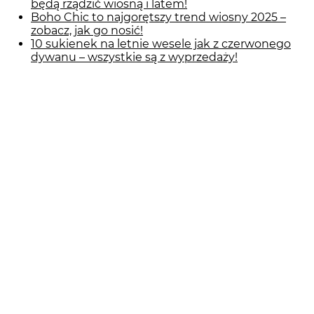
będą rządzić wiosną i latem!
Boho Chic to najgorętszy trend wiosny 2025 –
zobacz, jak go nosić!
10 sukienek na letnie wesele jak z czerwonego
dywanu – wszystkie są z wyprzedaży!