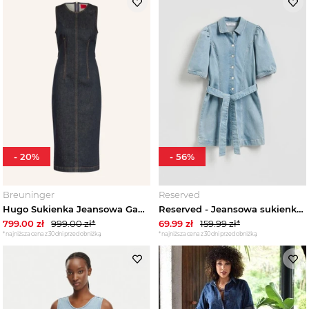
Sukienki kopertowe damskie
Sukienki koronkowe damskie
Sukienki koszulowe damskie
Sukienki letnie damskie
Sukienki lniane damskie
-
20
%
-
56
%
Sukienki maxi damskie
Breuninger
Reserved
Hugo Sukienka Jeansowa Gamelia blau GRANATOWY
Reserved - Jeansowa sukienka - niebieski
Sukienki midi damskie
799.00
zł
999.00
zł*
69.99
zł
159.99
zł*
*najniższa cena z 30 dni przed obniżką
*najniższa cena z 30 dni przed obniżką
Sukienki mini damskie
Sukienki na jedno ramię damskie