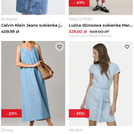
-
49
%
Sukienki damskie
Answear
Marc O'Polo
Calvin Klein Jeans sukienka jeansowa niebieski
Luźna dżinsowa sukienka Marc O'Polo modrá
Zobacz wszystko
409.99
zł
329.00
zł
649.00
zł*
*najniższa cena z 30 dni przed obniżką
Sukienki ażurowe damskie
Sukienki bawełniane damskie
Sukienki boho damskie
Sukienki bez rękawów damskie
Sukienki casual damskie
-
20
%
-
36
%
Sukienki cekinowe damskie
Sinsay
Modivo
Sukienki codzienne damskie