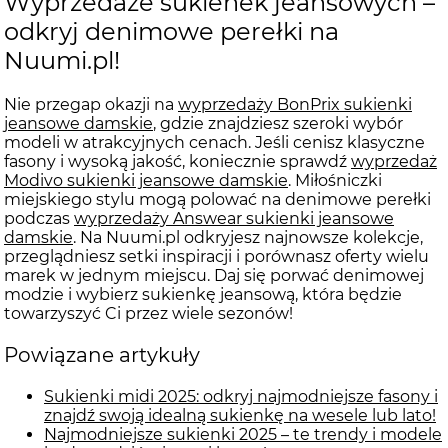
Wyprzedaże sukienek jeansowych –
odkryj denimowe perełki na
Nuumi.pl!
Nie przegap okazji na
wyprzedaży BonPrix sukienki
jeansowe damskie
, gdzie znajdziesz szeroki wybór
modeli w atrakcyjnych cenach. Jeśli cenisz klasyczne
fasony i wysoką jakość, koniecznie sprawdź
wyprzedaż
Modivo sukienki jeansowe damskie
. Miłośniczki
miejskiego stylu mogą polować na denimowe perełki
podczas
wyprzedaży Answear sukienki jeansowe
damskie
. Na Nuumi.pl odkryjesz najnowsze kolekcje,
przeglądniesz setki inspiracji i porównasz oferty wielu
marek w jednym miejscu. Daj się porwać denimowej
modzie i wybierz sukienkę jeansową, która będzie
towarzyszyć Ci przez wiele sezonów!
Powiązane artykuły
Sukienki midi 2025: odkryj najmodniejsze fasony i
znajdź swoją idealną sukienkę na wesele lub lato!
Najmodniejsze sukienki 2025 – te trendy i modele