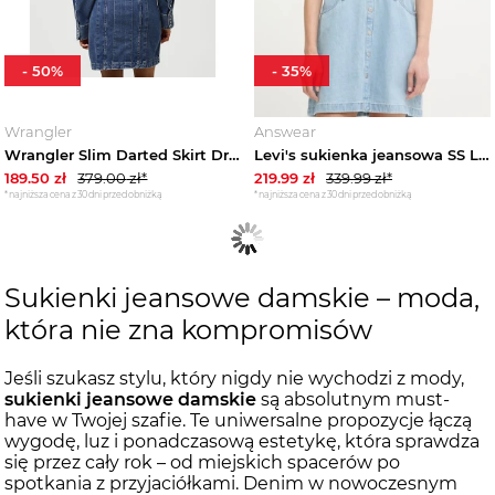
-
50
%
-
35
%
Wrangler
Answear
Wrangler Slim Darted Skirt Dress Sapphire Trace
Levi's sukienka jeansowa SS LOGAN WESTERN niebieski
189.50
zł
379.00
zł*
219.99
zł
339.99
zł*
*najniższa cena z 30 dni przed obniżką
*najniższa cena z 30 dni przed obniżką
Sukienki jeansowe damskie – moda,
która nie zna kompromisów
Jeśli szukasz stylu, który nigdy nie wychodzi z mody,
sukienki jeansowe damskie
są absolutnym must-
have w Twojej szafie. Te uniwersalne propozycje łączą
wygodę, luz i ponadczasową estetykę, która sprawdza
się przez cały rok – od miejskich spacerów po
spotkania z przyjaciółkami. Denim w nowoczesnym