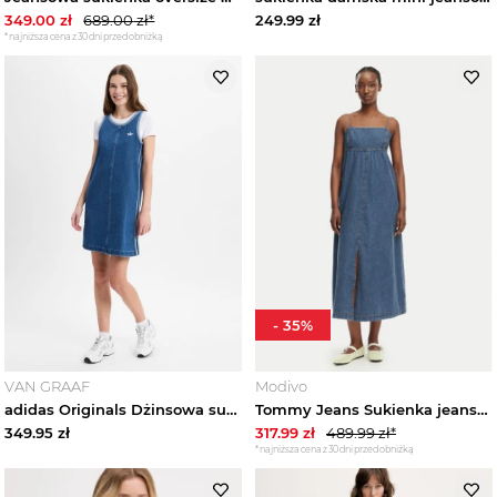
349.00
zł
689.00
zł*
249.99
zł
*najniższa cena z 30 dni przed obniżką
Kurtki damskie
Kamizelki damskie
Swetry damskie
Bluzy damskie
Jeansy damskie
-
35
%
Spodnie damskie
VAN GRAAF
Modivo
Spódnice damskie
adidas Originals Dżinsowa sukienka Kobiety Bawełna niebieski
Tommy Jeans Sukienka jeansowa DW0DW22342 Niebieski Slim Fit
349.95
zł
317.99
zł
489.99
zł*
Bielizna damska
*najniższa cena z 30 dni przed obniżką