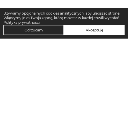
Używamy opcjonalnych cookies analitycznych, aby ulepszać stronę.
Włączymy je za Twoją zgodą, którą możesz w każdej chwili wycofać.
Polityka prywatności
Odrzucam
Akceptuję
TOP KATEGORIE DAMSKIE
Trencze damskie
Klapki płaskie damskie
Sukienki midi damskie
Sukienki maxi damskie
Klapki damskie
Torebki crossbody
Sandały damskie
Torebki tote bag
Sukienki codzienne damskie
Sandały na koturnie