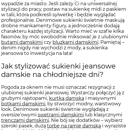
wypadzie za miasto. Jeśli zależy Ci na uniwersalnej
stylizacji do pracy, postaw na sukienkę midi z paskiem
w talii, która podkreśli sylwetkę i będzie wyglądać
profesjonalnie. Denimowe sukienki świetnie maskują
drobne mankamenty figury, a jednocześnie dodają
charakteru każdej stylizacji. Warto mieć w szafie kilka
fasonów, by móc swobodnie miksować je z ulubionymi
butami damskimi
czy
bluzkami damskimi
. Pamiętaj –
denim nigdy nie wychodzi z mody, a sukienka
jeansowa to inwestycja na lata!
Jak stylizować sukienki jeansowe
damskie na chłodniejsze dni?
Pogoda za oknem nie musi oznaczać rezygnacji z
ulubionej sukienki jeansowej. Wystarczy połączyć ją z
grubymi rajstopami,
kurtką damską
i masywnymi
botkami damskimi
, by stworzyć modny, warstwowy
look. Denimowe sukienki świetnie wyglądają z
oversize’owymi
swetrami damskimi
lub klasycznymi
trenczami damskimi
. Nie bój się dodatków – wybierz
szeroki pasek, dużą
torbę na ramię damską
i wyraziste