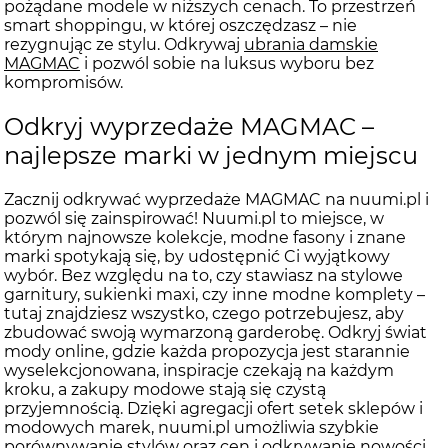
pożądane modele w niższych cenach. To przestrzeń
smart shoppingu, w której oszczędzasz – nie
rezygnując ze stylu. Odkrywaj
ubrania damskie
MAGMAC
i pozwól sobie na luksus wyboru bez
kompromisów.
Odkryj wyprzedaże MAGMAC –
najlepsze marki w jednym miejscu
Zacznij odkrywać wyprzedaże MAGMAC na nuumi.pl i
pozwól się zainspirować! Nuumi.pl to miejsce, w
którym najnowsze kolekcje, modne fasony i znane
marki spotykają się, by udostępnić Ci wyjątkowy
wybór. Bez względu na to, czy stawiasz na stylowe
garnitury, sukienki maxi, czy inne modne komplety –
tutaj znajdziesz wszystko, czego potrzebujesz, aby
zbudować swoją wymarzoną garderobę. Odkryj świat
mody online, gdzie każda propozycja jest starannie
wyselekcjonowana, inspiracje czekają na każdym
kroku, a zakupy modowe stają się czystą
przyjemnością. Dzięki agregacji ofert setek sklepów i
modowych marek, nuumi.pl umożliwia szybkie
porównywanie stylów oraz cen i odkrywanie nowości