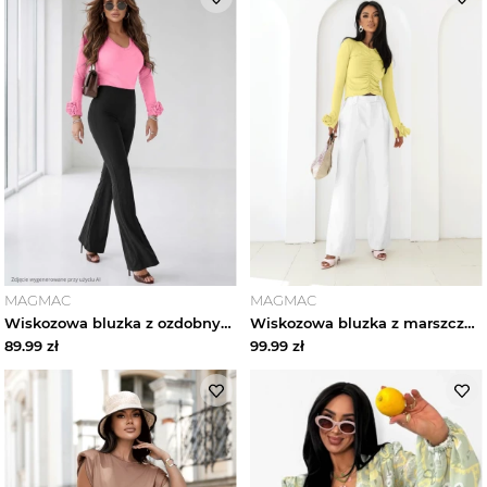
MAGMAC
MAGMAC
Wiskozowa bluzka z ozdobnym kwiatem na rękawie LONI - pudrowy róż magmac
Wiskozowa bluzka z marszczeniem SANTINI - cytrynowa magmac
89.99
zł
99.99
zł