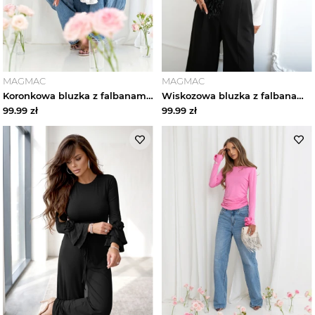
MAGMAC
MAGMAC
Koronkowa bluzka z falbanami na rękawach ITANJA - biała magmac
Wiskozowa bluzka z falbanami ORNELLA - biała magmac
99.99
zł
99.99
zł