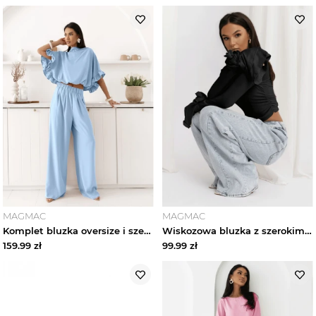
MAGMAC
MAGMAC
Komplet bluzka oversize i szerokie spodnie MARISSA - błękitny magmac
Wiskozowa bluzka z szerokimi rękawami REINE - czarna magmac
159.99
zł
99.99
zł