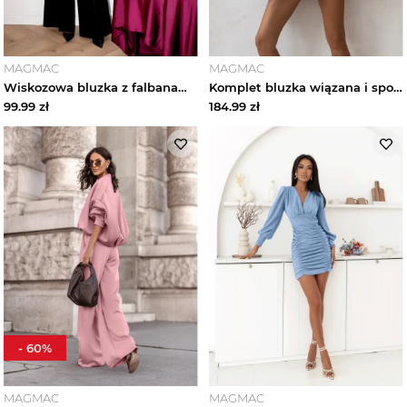
MAGMAC
MAGMAC
Wiskozowa bluzka z falbanami ORNELLA - czekoladowa magmac
Komplet bluzka wiązana i spodenki MOELI - fuksjowy magmac
99.99
zł
184.99
zł
-
60
%
MAGMAC
MAGMAC