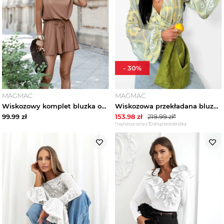
-
30
%
MAGMAC
MAGMAC
Wiskozowy komplet bluzka oversize i spodenki SITA - cappuccino magmac
Wiskozowa przekładana bluzka w print ADERIA - wzór 3 magmac
99.99
zł
153.98
zł
219.99
zł*
*najniższa cena z 30 dni przed obniżką