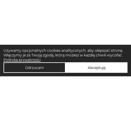
Używamy opcjonalnych cookies analitycznych, aby ulepszać stronę.
Włączymy je za Twoją zgodą, którą możesz w każdej chwili wycofać.
Polityka prywatności
Odrzucam
Akceptuję
TOP KATEGORIE DAMSKIE
Trencze damskie
Klapki płaskie damskie
Sukienki midi damskie