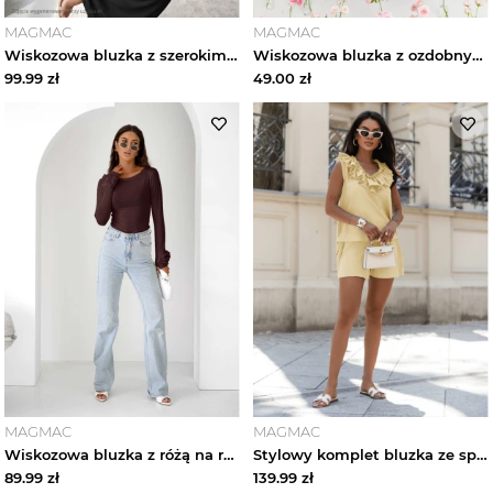
MAGMAC
MAGMAC
Wiskozowa bluzka z szerokimi rękawami REINE - czarna magmac
Wiskozowa bluzka z ozdobnymi różami JARISA - pudrowy róż magmac
99.99
zł
49.00
zł
MAGMAC
MAGMAC
Wiskozowa bluzka z różą na rękawie ELIJA - czekoladowa magmac
Stylowy komplet bluzka ze spodenkami LURDES - masełkowy magmac
89.99
zł
139.99
zł