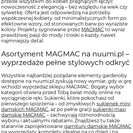
przede wszystkim do kobiet pragnących łączyć
nowoczesność z elegancją – bez względu na wiek czy
sylwetkę. Oferta jest odpowiedzią na potrzeby
współczesnej kobiety: od minimalistycznych form po
efektowne wzory, od stonowanych barw po wyraziste
kolory. Projekty sygnowane przez
MAGMAC
to wyraz
prawdziwej pasji do mody i troski o każdy, nawet
najmniejszy detal.
Asortyment MAGMAC na nuumi.pl –
wyprzedaże pełne stylowych odkryć
Wszystkie najbardziej pożądane elementy garderoby
dostępne na nuumi.pl zyskują nowy wymiar, gdy w grę
wchodzi wyprzedaż sklepu MAGMAC. Bogaty wybór
kategorii otwiera przed Tobą świat mody online na
wyciągnięcie ręki. Sukienki, które pokochasz od
pierwszego spojrzenia – od zmysłowych
sukienek mini
damskich MAGMAC
, aż po pełne gracji
sukienki maxi
damskie MAGMAC
– zachwycają różnorodnością
wyboru i aktualnymi rabatami. Znajdziesz tu także
starannie zaprojektowane
garnitury damskie MAGMAC
na wyprzedaży
, komplety idealne na co dzień i na