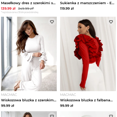
Masełkowy dres z szerokimi spodniami SORGO - pudrowy róż magmac
Sukienka z marszczeniem - ELOA - błękitna magmac
139.99
zł
349.99
zł*
119.99
zł
*najniższa cena z 30 dni przed obniżką
MAGMAC
MAGMAC
Wiskozowa bluzka z szerokimi rękawami REINE - biała magmac
Wiskozowa bluzka z falbanami ORNELLA - czerwona magmac
99.99
zł
99.99
zł