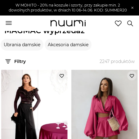
W MOHITO - 20% na koszule i szorty, przy zakupie min. 2
×
dowolnych produktów, w dniach 10.06–14.06. KOD: SUMMER20
nuumi.pl
>
Wyprzedaże
>
MAGMAC
MAGMAC wyprzedaż
Marki
Ubrania damskie
Akcesoria damskie
Trendy
SZUKAJ
Filtry
2247
produktów
Wyprzedaże