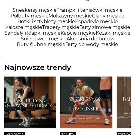
Sneakersy męskie
Trampki i tenisówki męskie
Półbuty męskie
Mokasyny męskie
Glany męskie
Botki i sztyblety męskie
Espadryle męskie
Kalosze męskie
Trapery męskie
Buty zimowe męskie
Sandały i klapki męskie
Kapcie męskie
Kozaki męskie
Śniegowce męskie
Akcesoria do butów
Buty ślubne męskie
Buty do wody męskie
Najnowsze trendy
INSPIRACJE
TRENDY
TRENDY