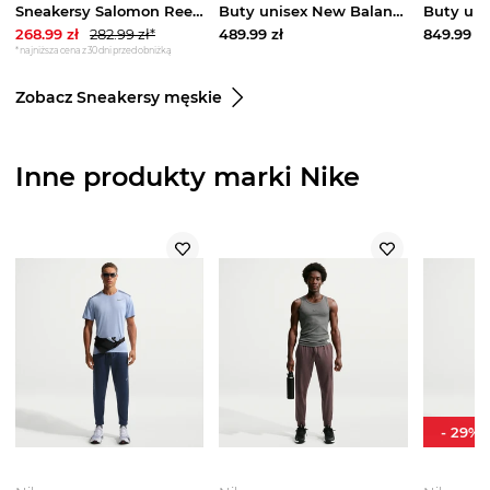
Sneakersy Salomon Reelax Moc 6.0 L47742300 Kremowy
Buty unisex New Balance M997H6H2 - beżowe
268.99
zł
282.99
zł*
489.99
zł
849.99
zł
*najniższa cena z 30 dni przed obniżką
Zobacz Sneakersy męskie
Inne produkty marki Nike
-
29
%