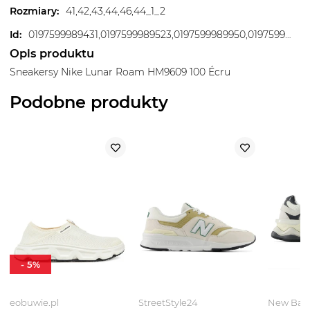
Rozmiary
:
41,42,43,44,46,44_1_2
Id
:
0197599989431,0197599989523,0197599989950,0197599991069,0197599991694,0197599991717,0197599992318
Opis produktu
Sneakersy Nike Lunar Roam HM9609 100 Écru
Podobne produkty
-
5
%
eobuwie.pl
StreetStyle24
New Bal