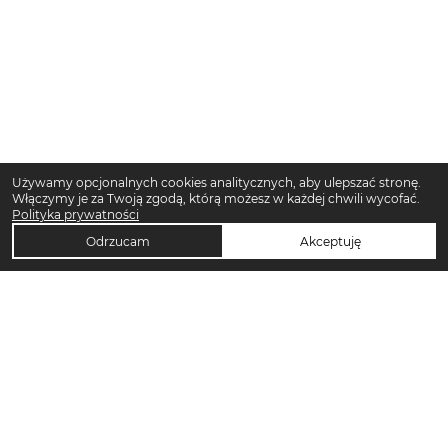
Używamy opcjonalnych cookies analitycznych, aby ulepszać stronę.
Włączymy je za Twoją zgodą, którą możesz w każdej chwili wycofać.
Polityka prywatności
Odrzucam
Akceptuję
TOP KATEGORIE DAMSKIE
Trencze damskie
Klapki płaskie damskie
Sukienki midi damskie