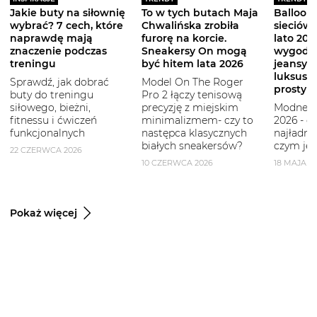
Jakie buty na siłownię
To w tych butach Maja
Balloon 
wybrać? 7 cech, które
Chwalińska zrobiła
sieciówe
naprawdę mają
furorę na korcie.
lato 2026
znaczenie podczas
Sneakersy On mogą
wygodni
treningu
być hitem lata 2026
jeansy i
luksuso
Sprawdź, jak dobrać
Model On The Roger
prostym
buty do treningu
Pro 2 łączy tenisową
siłowego, bieżni,
precyzję z miejskim
Modne b
fitnessu i ćwiczeń
minimalizmem- czy to
2026 - g
funkcjonalnych
następca klasycznych
najładni
białych sneakersów?
czym je 
22 CZERWCA 2026
10 CZERWCA 2026
18 MAJA 2
Pokaż więcej