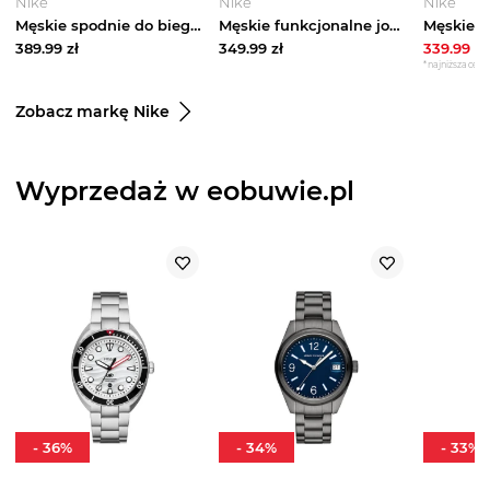
Nike
Nike
Nike
Męskie spodnie do biegania z dzianiny Dri-FIT Nike Stride - Niebieski
Męskie funkcjonalne joggery z ochroną przed promieniowaniem UV Nike Primary NanoKnit Dri-FIT - Brązowy
389.99
zł
349.99
zł
339.99
zł
*najniższa cena 
Zobacz markę Nike
Wyprzedaż w eobuwie.pl
-
36
%
-
34
%
-
33
%