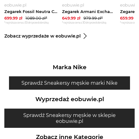
eobuwie.pl
eobuwie.pl
eobuwie.
Zegarek Fossil Neutra Chrono FS6063 Brązowy
Zegarek Armani Exchange Kilian AX1421 Szary
699.99
zł
1089.00
zł*
649.99
zł
979.99
zł*
659.99
zł
*najniższa cena z 30 dni przed obniżką
*najniższa cena z 30 dni przed obniżką
*najniższa cena 
Zobacz wyprzedaże w eobuwie.pl
Marka Nike
Sprawdź Sneakersy męskie marki Nike
Wyprzedaż eobuwie.pl
Sprawdź Sneakersy męskie w sklepie
eobuwie.pl
Zobacz inne Kategorie