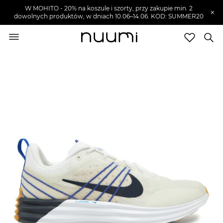
W MOHITO - 20% na koszule i szorty, przy zakupie min. 2
×
dowolnych produktów, w dniach 10.06–14.06. KOD: SUMMER20
nuumi.pl
>
Buty męskie
>
Sneakersy męskie
Marki
Trendy
SZUKAJ
Wyprzedaże