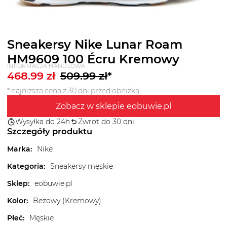
Sneakersy Nike Lunar Roam
HM9609 100 Écru Kremowy
INFORMACJA HANDLOWA
468.99
zł
509.99
zł
*
* najniższa cena z 30 dni przed obniżką
Zobacz w sklepie eobuwie.pl
Wysyłka do 24h
Zwrot do 30 dni
Szczegóły produktu
Marka
:
Nike
Kategoria
:
Sneakersy męskie
Sklep
:
eobuwie.pl
Kolor
:
Beżowy (Kremowy)
Płeć
:
Męskie