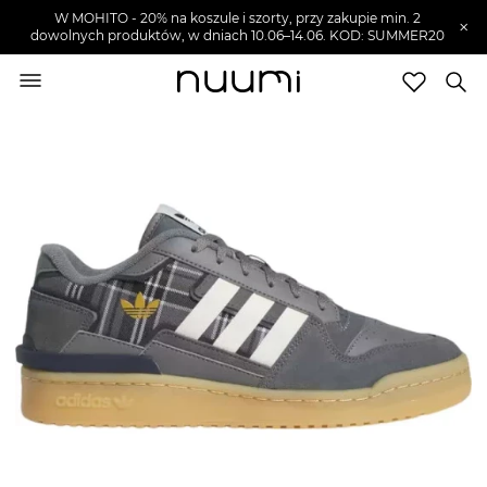
W MOHITO - 20% na koszule i szorty, przy zakupie min. 2
×
dowolnych produktów, w dniach 10.06–14.06. KOD: SUMMER20
nuumi.pl
>
Buty damskie
>
Sneakersy damskie
Marki
Trendy
SZUKAJ
Wyprzedaże