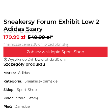
Sneakersy Forum Exhibit Low 2
Adidas Szary
INFORMACJA HANDLOWA
179.99
zł
549.99
zł
*
* najniższa cena z 30 dni przed obniżką
Zobacz w sklepie Sport-Shop
Wysyłka do 24h
Zwrot do 30 dni
Szczegóły produktu
Marka
:
Adidas
Kategoria
:
Sneakersy damskie
Sklep
:
Sport-Shop
Kolor
:
Szare (Szary)
Płeć
:
Damskie