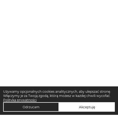
Używamy opcjonalnych cookies analitycznych, aby ulepszać stronę.
Włączymy je za Twoją zgodą, którą możesz w każdej chwili wycofać.
Polityka prywatności
Odrzucam
Akceptuję