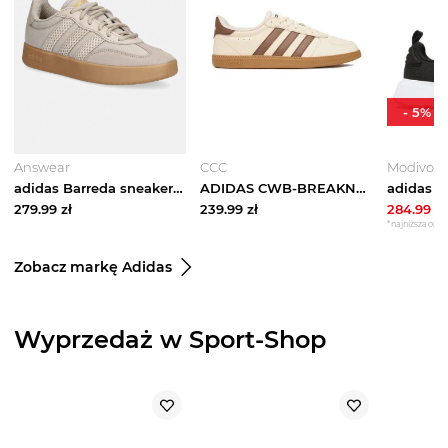
-
5
%
Answear
CCC
Modivo
adidas Barreda sneakersy damskie beżowy
ADIDAS CWB-BREAKNET SLEEK KK2207 Kremowy
279.99
zł
239.99
zł
284.99
zł
*najniższa cena 
Zobacz markę Adidas
Wyprzedaż w Sport-Shop