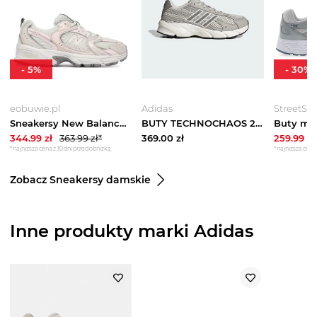
-
5
%
-
30
%
eobuwie.pl
Adidas
StreetSty
Sneakersy New Balance G5309LW Szary
BUTY TECHNOCHAOS 2000 Adidas szary
344.99
zł
363.99
zł*
369.00
zł
259.99
zł
*najniższa cena z 30 dni przed obniżką
*najniższa cena 
Zobacz Sneakersy damskie
Inne produkty marki Adidas