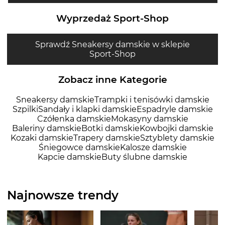
Wyprzedaż Sport-Shop
Sprawdź Sneakersy damskie w sklepie
Sport-Shop
Zobacz inne Kategorie
Sneakersy damskie
Trampki i tenisówki damskie
Szpilki
Sandały i klapki damskie
Espadryle damskie
Czółenka damskie
Mokasyny damskie
Baleriny damskie
Botki damskie
Kowbojki damskie
Kozaki damskie
Trapery damskie
Sztyblety damskie
Śniegowce damskie
Kalosze damskie
Kapcie damskie
Buty ślubne damskie
Najnowsze trendy