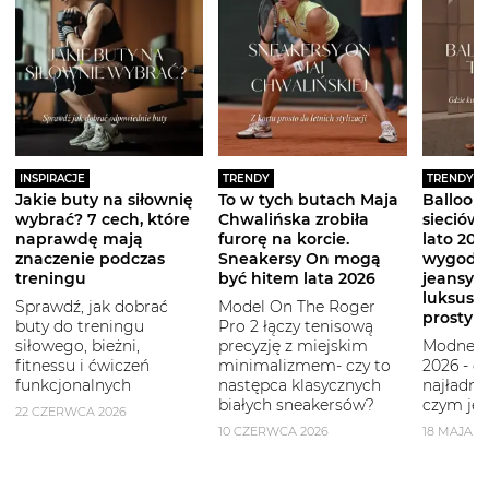
INSPIRACJE
TRENDY
TRENDY
Jakie buty na siłownię
To w tych butach Maja
Balloon 
wybrać? 7 cech, które
Chwalińska zrobiła
sieciówe
naprawdę mają
furorę na korcie.
lato 2026
znaczenie podczas
Sneakersy On mogą
wygodni
treningu
być hitem lata 2026
jeansy i
luksuso
Sprawdź, jak dobrać
Model On The Roger
prostym
buty do treningu
Pro 2 łączy tenisową
siłowego, bieżni,
precyzję z miejskim
Modne b
fitnessu i ćwiczeń
minimalizmem- czy to
2026 - g
funkcjonalnych
następca klasycznych
najładni
białych sneakersów?
czym je 
22 CZERWCA 2026
10 CZERWCA 2026
18 MAJA 2