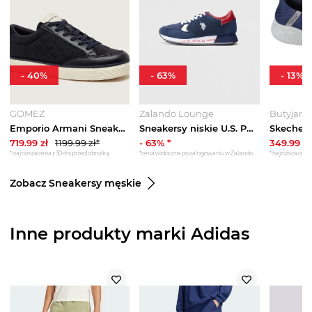
-
40
%
-
63
%
-
13
%
GOMEZ
Zalando Lounge
Butyjana
Emporio Armani Sneakersy | z dodatkiem skóry granatowy
Sneakersy niskie U.S. POLO ASSN. granatowy
719.99
zł
1199.99
zł*
-
63
% *
349.99
zł
*najniższa cena z 30 dni przed obniżką
*cena widoczna po zalogowaniu w Zalando Lounge
*najniższa cena 
Zobacz Sneakersy męskie
Inne produkty marki Adidas