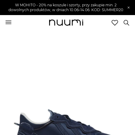
W MOHITO - 20% na koszule i szorty, przy zakupie min. 2
×
dowolnych produktów, w dniach 10.06–14.06. KOD: SUMMER20
nuumi.pl
>
Buty męskie
>
Sneakersy męskie
Marki
Trendy
SZUKAJ
Wyprzedaże