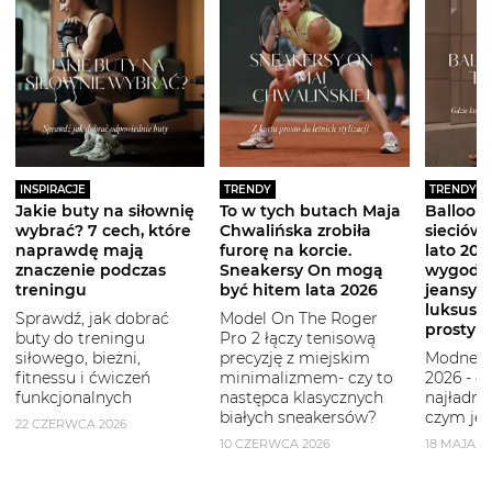
INSPIRACJE
TRENDY
TRENDY
Jakie buty na siłownię
To w tych butach Maja
Balloon 
wybrać? 7 cech, które
Chwalińska zrobiła
sieciówe
naprawdę mają
furorę na korcie.
lato 2026
znaczenie podczas
Sneakersy On mogą
wygodni
treningu
być hitem lata 2026
jeansy i
luksuso
Sprawdź, jak dobrać
Model On The Roger
prostym
buty do treningu
Pro 2 łączy tenisową
siłowego, bieżni,
precyzję z miejskim
Modne b
fitnessu i ćwiczeń
minimalizmem- czy to
2026 - g
funkcjonalnych
następca klasycznych
najładni
białych sneakersów?
czym je 
22 CZERWCA 2026
10 CZERWCA 2026
18 MAJA 2