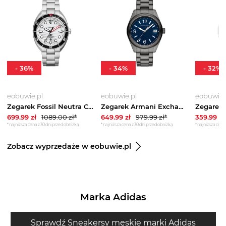
-
36
%
-
34
%
-
32
%
eobuwie.pl
eobuwie.pl
eobuwie.
Zegarek Fossil Neutra Chrono FS6063 Brązowy
Zegarek Armani Exchange Kilian AX1421 Szary
699.99
zł
1089.00
zł*
649.99
zł
979.99
zł*
359.99
zł
*najniższa cena z 30 dni przed obniżką
*najniższa cena z 30 dni przed obniżką
*najniższa cena 
Zobacz wyprzedaże w eobuwie.pl
Marka Adidas
Sprawdź Sneakersy męskie marki Adidas