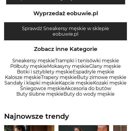
Wyprzedaż eobuwie.pl
Sprawdź Sneakersy męskie w sklepie
eobuwie.pl
Zobacz inne Kategorie
Sneakersy męskie
Trampki i tenisówki męskie
Półbuty męskie
Mokasyny męskie
Glany męskie
Botki i sztyblety męskie
Espadryle męskie
Kalosze męskie
Trapery męskie
Buty zimowe męskie
Sandały i klapki męskie
Kapcie męskie
Kozaki męskie
Śniegowce męskie
Akcesoria do butów
Buty ślubne męskie
Buty do wody męskie
Najnowsze trendy