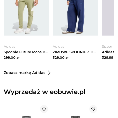
Adidas
Adidas
Sizeer
Spodnie Future Icons Badge of Sport Adidas Tent Green
ZIMOWE SPODNIE Z DZIANINY Z PROSTYMI NOGAWKAMI SOFT LUX Adidas Dark Blue
299.00
zł
329.00
zł
329.99
zł
Zobacz markę Adidas
Wyprzedaż w eobuwie.pl