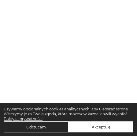
Używamy opcjonalnych cookies analitycznych, aby ulepszać stronę.
Włączymy je za Twoją zgodą, którą możesz w każdej chwili wycofać.
Polityka prywatności
Odrzucam
Akceptuję