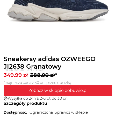
Sneakersy adidas OZWEEGO
JI2638 Granatowy
INFORMACJA HANDLOWA
349.99
zł
388.99
zł
*
* najniższa cena z 30 dni przed obniżką
Zobacz w sklepie eobuwie.pl
Wysyłka do 24h
Zwrot do 30 dni
Szczegóły produktu
Dostępność
:
Ograniczona. Sprawdź w sklepie.