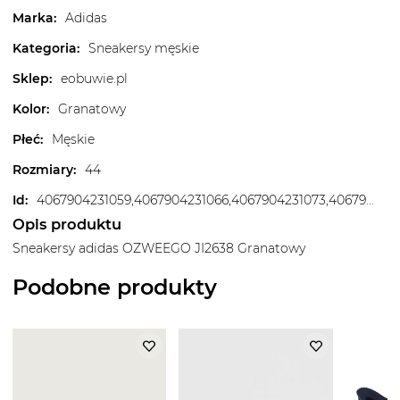
Marka
:
Adidas
Kategoria
:
Sneakersy męskie
Sklep
:
eobuwie.pl
Kolor
:
Granatowy
Płeć
:
Męskie
Rozmiary
:
44
Id
:
4067904231059,4067904231066,4067904231073,4067904231110,4067904231127,4067904231141,4067904231158,4067904231165,4067904231172,4067904234791,4067904234821,4067904234838
Opis produktu
Sneakersy adidas OZWEEGO JI2638 Granatowy
Podobne produkty