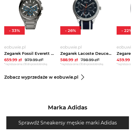
-
33
%
-
26
%
-
22
%
eobuwie.pl
eobuwie.pl
eobuwie.
Zegarek Fossil Everett Chronograph FS6107 Szary
Zegarek Lacoste Deuce 2011290 Granatowy
659.99
zł
979.99
zł*
588.99
zł
798.99
zł*
459.99
zł
*najniższa cena z 30 dni przed obniżką
*najniższa cena z 30 dni przed obniżką
*najniższa cena 
Zobacz wyprzedaże w eobuwie.pl
Marka Adidas
Sprawdź Sneakersy męskie marki Adidas