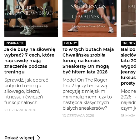
INSPIRACJE
TRENDY
TRENDY
Jakie buty na siłownię
To w tych butach Maja
Balloon 
wybrać? 7 cech, które
Chwalińska zrobiła
sieciówe
naprawdę mają
furorę na korcie.
lato 2026
znaczenie podczas
Sneakersy On mogą
wygodni
treningu
być hitem lata 2026
jeansy i
luksuso
Sprawdź, jak dobrać
Model On The Roger
prostym
buty do treningu
Pro 2 łączy tenisową
siłowego, bieżni,
precyzję z miejskim
Modne b
fitnessu i ćwiczeń
minimalizmem- czy to
2026 - g
funkcjonalnych
następca klasycznych
najładni
białych sneakersów?
czym je 
22 CZERWCA 2026
10 CZERWCA 2026
18 MAJA 2
Pokaż więcej