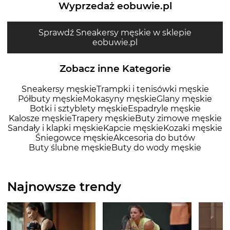
Wyprzedaż eobuwie.pl
Sprawdź Sneakersy męskie w sklepie
eobuwie.pl
Zobacz inne Kategorie
Sneakersy męskie
Trampki i tenisówki męskie
Półbuty męskie
Mokasyny męskie
Glany męskie
Botki i sztyblety męskie
Espadryle męskie
Kalosze męskie
Trapery męskie
Buty zimowe męskie
Sandały i klapki męskie
Kapcie męskie
Kozaki męskie
Śniegowce męskie
Akcesoria do butów
Buty ślubne męskie
Buty do wody męskie
Najnowsze trendy