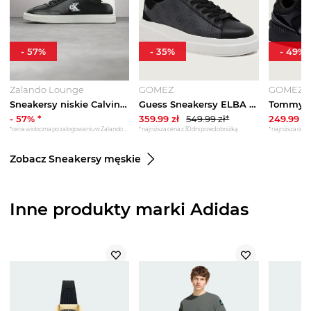
-
57
%
-
35
%
-
49
%
Zalando Lounge
GOMEZ
GOMEZ
Sneakersy niskie Calvin Klein czarny
Guess Sneakersy ELBA | z dodatkiem skóry czarny
-
57
% *
359.99
zł
549.99
zł*
249.99
zł
*cena widoczna po zalogowaniu w Zalando Lounge
*najniższa cena z 30 dni przed obniżką
*najniższa cena 
Zobacz Sneakersy męskie
Inne produkty marki Adidas