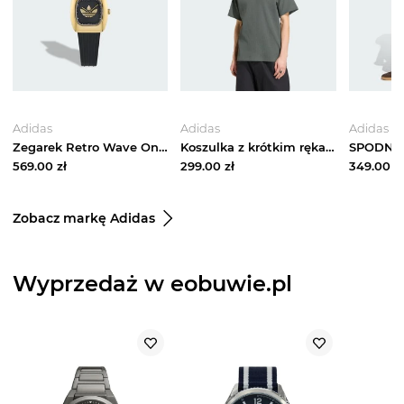
Adidas
Adidas
Adidas
Zegarek Retro Wave One Xsmall S Adidas
Koszulka z krótkim rękawem adidas Equipment Waffle Legend Ivy
569.00
zł
299.00
zł
349.00
zł
Zobacz markę Adidas
Wyprzedaż w eobuwie.pl