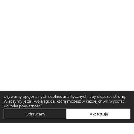
Używamy opcjonalnych cookies analitycznych, aby ulepszać stronę.
Włączymy je za Twoją zgodą, którą możesz w każdej chwili wycofać.
Polityka prywatności
Odrzucam
Akceptuję