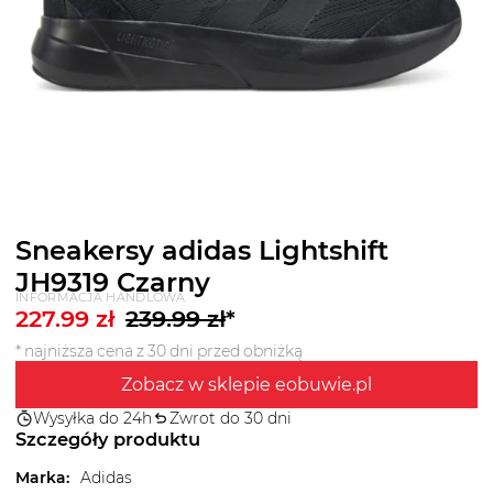
Sneakersy adidas Lightshift
JH9319 Czarny
INFORMACJA HANDLOWA
227.99
zł
239.99
zł
*
* najniższa cena z 30 dni przed obniżką
Zobacz w sklepie eobuwie.pl
Wysyłka do 24h
Zwrot do 30 dni
Szczegóły produktu
Marka
:
Adidas