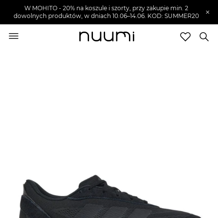
W MOHITO - 20% na koszule i szorty, przy zakupie min. 2
×
dowolnych produktów, w dniach 10.06–14.06. KOD: SUMMER20
nuumi.pl
>
Buty męskie
>
Sneakersy męskie
Marki
Trendy
SZUKAJ
Wyprzedaże