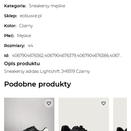
Kategoria
:
Sneakersy męskie
Sklep
:
eobuwie.pl
Kolor
:
Czarny
Płeć
:
Męskie
Rozmiary
:
44
Id
:
4067904676362,4067904676379,4067904676386,4067904680017,4067904680024,4067904680031,4067904680048,4067904680055,4067904680062,4067904680079,4067904680086,4067904680093,4067904680116,4067904680123
Opis produktu
Sneakersy adidas Lightshift JH9319 Czarny
Podobne produkty