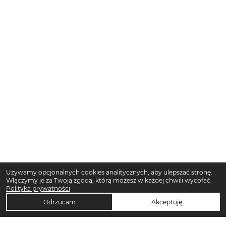
Używamy opcjonalnych cookies analitycznych, aby ulepszać stronę.
Włączymy je za Twoją zgodą, którą możesz w każdej chwili wycofać.
Polityka prywatności
Odrzucam
Akceptuję