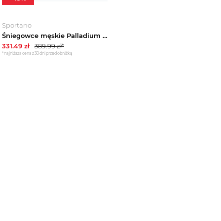
Sportano
Śniegowce męskie Palladium Pallashock Lo Hiver black
331.49
zł
389.99
zł*
*najniższa cena z 30 dni przed obniżką