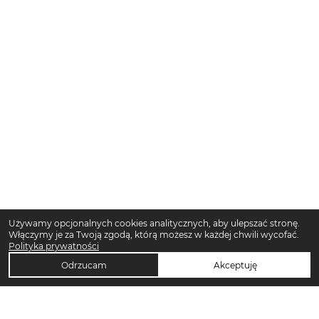
Używamy opcjonalnych cookies analitycznych, aby ulepszać stronę.
Włączymy je za Twoją zgodą, którą możesz w każdej chwili wycofać.
Polityka prywatności
Odrzucam
Akceptuję