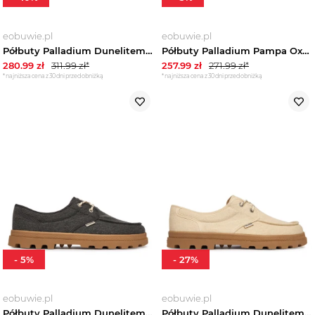
eobuwie.pl
eobuwie.pl
Półbuty Palladium Dunelitemoccush 04660-308-M Szary
Półbuty Palladium Pampa Oxford 02351-210-M Beżowy
280.99
zł
311.99
zł*
257.99
zł
271.99
zł*
*najniższa cena z 30 dni przed obniżką
*najniższa cena z 30 dni przed obniżką
-
5
%
-
27
%
eobuwie.pl
eobuwie.pl
Półbuty Palladium Dunelitemoccush 04660-008-M Czarny
Półbuty Palladium Dunelitemoccush 04660-210-M Kremowy