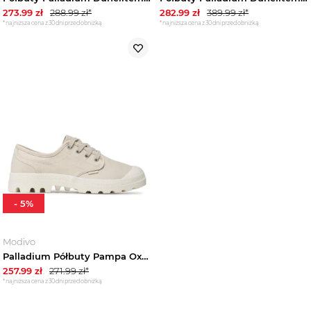
273.99
zł
288.99
zł*
282.99
zł
389.99
zł*
*najniższa cena z 30 dni przed obniżką
*najniższa cena z 30 dni przed obniżką
-
5
%
Modivo
Palladium Półbuty Pampa Oxford 02351-210-M Beżowy
257.99
zł
271.99
zł*
*najniższa cena z 30 dni przed obniżką