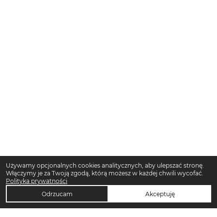
Używamy opcjonalnych cookies analitycznych, aby ulepszać stronę.
Włączymy je za Twoją zgodą, którą możesz w każdej chwili wycofać.
Polityka prywatności
Odrzucam
Akceptuję