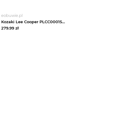
eobuwie.pl
Kozaki Lee Cooper PLCC0001S Czarny
279.99
zł