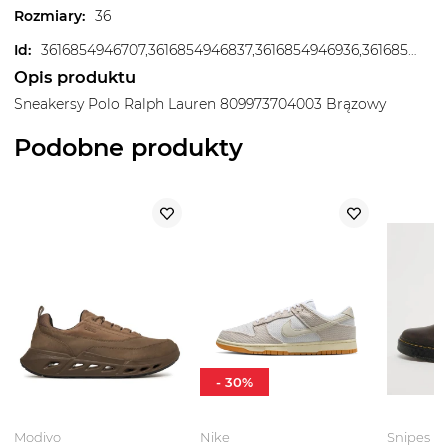
Rozmiary
:
36
Id
:
3616854946707,3616854946837,3616854946936,3616854947315,3616854951190,3616854952616,3616854953279,3616854953705,3616854954979
Opis produktu
Sneakersy Polo Ralph Lauren 809973704003 Brązowy
Podobne produkty
-
30
%
Modivo
Nike
Snipes