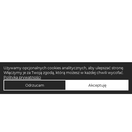
Używamy opcjonalnych cookies analitycznych, aby ulepszać stronę.
Włączymy je za Twoją zgodą, którą możesz w każdej chwili wycofać.
Polityka prywatności
Odrzucam
Akceptuję
TOP KATEGORIE DAMSKIE