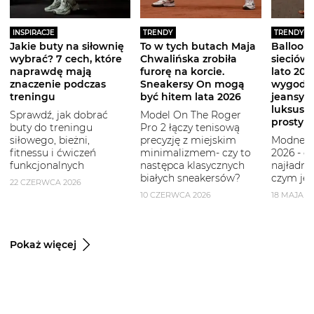
INSPIRACJE
TRENDY
TRENDY
Jakie buty na siłownię
To w tych butach Maja
Balloon 
wybrać? 7 cech, które
Chwalińska zrobiła
sieciówe
naprawdę mają
furorę na korcie.
lato 2026
znaczenie podczas
Sneakersy On mogą
wygodni
treningu
być hitem lata 2026
jeansy i
luksuso
Sprawdź, jak dobrać
Model On The Roger
prostym
buty do treningu
Pro 2 łączy tenisową
siłowego, bieżni,
precyzję z miejskim
Modne b
fitnessu i ćwiczeń
minimalizmem- czy to
2026 - g
funkcjonalnych
następca klasycznych
najładni
białych sneakersów?
czym je 
22 CZERWCA 2026
10 CZERWCA 2026
18 MAJA 2
Pokaż więcej