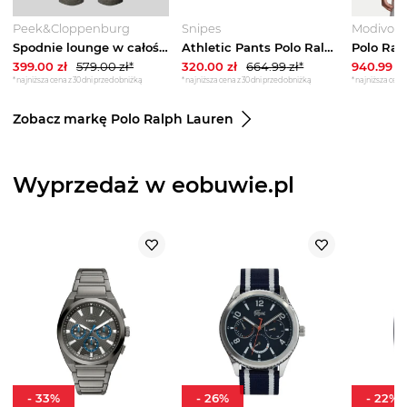
Peek&Cloppenburg
Snipes
Modivo
Spodnie lounge w całości wzorzyste z elastycznym pasem Polo Ralph Lauren Czarny
Athletic Pants Polo Ralph Lauren brązowy
399.00
zł
579.00
zł*
320.00
zł
664.99
zł*
940.99
zł
*najniższa cena z 30 dni przed obniżką
*najniższa cena z 30 dni przed obniżką
*najniższa cena 
Zobacz markę Polo Ralph Lauren
Wyprzedaż w eobuwie.pl
-
33
%
-
26
%
-
22
%