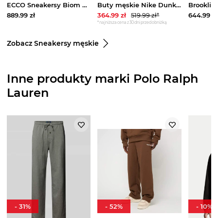
ECCO Sneakersy Biom 720 GORE-TEX 85030461728 Brązowy
Buty męskie Nike Dunk Low Retro SE - Brązowy
889.99
zł
364.99
zł
519.99
zł*
644.99
zł
*najniższa cena z 30 dni przed obniżką
Zobacz Sneakersy męskie
Inne produkty marki Polo Ralph
Lauren
-
31
%
-
52
%
-
10
%