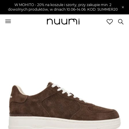
W MOHITO - 20% na koszule i szorty, przy zakupie min. 2
×
dowolnych produktów, w dniach 10.06–14.06. KOD: SUMMER20
nuumi.pl
>
Buty męskie
>
Sneakersy męskie
Marki
Trendy
SZUKAJ
Wyprzedaże