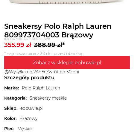
Sneakersy Polo Ralph Lauren
809973704003 Brązowy
INFORMACJA HANDLOWA
355.99
zł
388.99
zł
*
* najniższa cena z 30 dni przed obniżką
Zobacz w sklepie eobuwie.pl
Wysyłka do 24h
Zwrot do 30 dni
Szczegóły produktu
Marka
:
Polo Ralph Lauren
Kategoria
:
Sneakersy męskie
Sklep
:
eobuwie.pl
Kolor
:
Brązowy
Płeć
:
Męskie