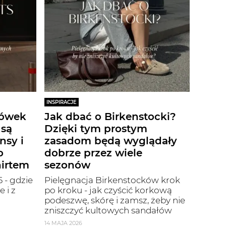
INSPIRACJE
iówek
Jak dbać o Birkenstocki?
 są
Dzięki tym prostym
nsy i
zasadom będą wyglądały
o
dobrze przez wiele
hirtem
sezonów
 - gdzie
Pielęgnacja Birkenstocków krok
 i z
po kroku - jak czyścić korkową
podeszwę, skórę i zamsz, żeby nie
zniszczyć kultowych sandałów
14 MAJA 2026