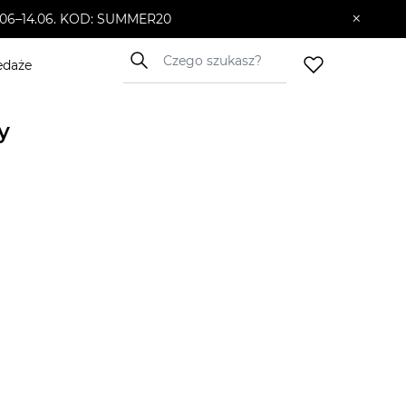
×
10.06–14.06. KOD: SUMMER20
edaże
y