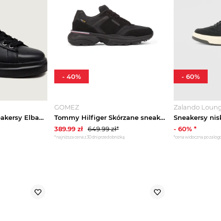
-
40
%
-
60
%
GOMEZ
Zalando Loun
Guess Skórzane sneakersy Elba6 czarny
Tommy Hilfiger Skórzane sneakersy CORDURA czarny
389.99
zł
649.99
zł*
-
60
% *
*najniższa cena z 30 dni przed obniżką
*cena widoczna po zalo