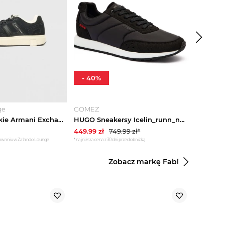
-
40
%
ge
GOMEZ
eobuwie.
Sneakersy niskie Armani Exchange czarny
HUGO Sneakersy Icelin_runn_nymf czarny
449.99
zł
749.99
zł*
199.99
zł
gowaniu w Zalando Lounge
*najniższa cena z 30 dni przed obniżką
Zobacz markę Fabi