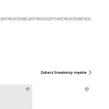
8057800030937,8057800030951,8057800030975,8057800030982,8057800032870,8057800032887,8057800032917
Zobacz Sneakersy męskie