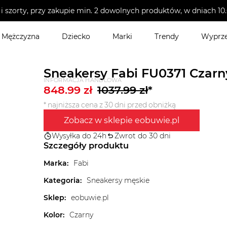
i szorty, przy zakupie min. 2 dowolnych produktów, w dniach 
Mężczyzna
Dziecko
Marki
Trendy
Wyprz
Sneakersy Fabi FU0371 Czarn
INFORMACJA HANDLOWA
848.99
zł
1037.99
zł
*
* najniższa cena z 30 dni przed obniżką
Zobacz w sklepie eobuwie.pl
Wysyłka do 24h
Zwrot do 30 dni
Szczegóły produktu
Marka
:
Fabi
Kategoria
:
Sneakersy męskie
Sklep
:
eobuwie.pl
Kolor
:
Czarny