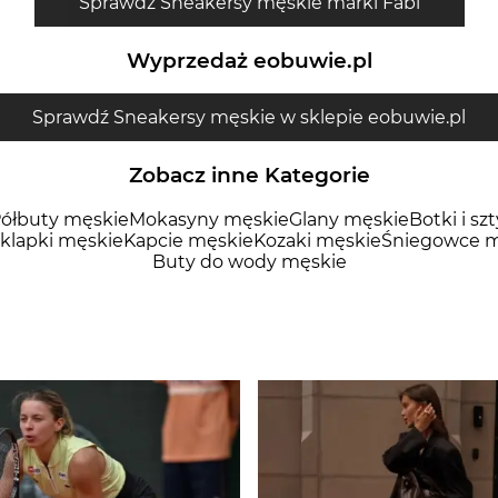
Sprawdź Sneakersy męskie marki Fabi
Wyprzedaż eobuwie.pl
Sprawdź Sneakersy męskie w sklepie eobuwie.pl
Zobacz inne Kategorie
ółbuty męskie
Mokasyny męskie
Glany męskie
Botki i sz
 klapki męskie
Kapcie męskie
Kozaki męskie
Śniegowce m
Buty do wody męskie