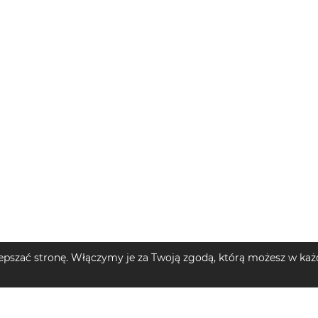
pszać stronę. Włączymy je za Twoją zgodą, którą możesz w każd