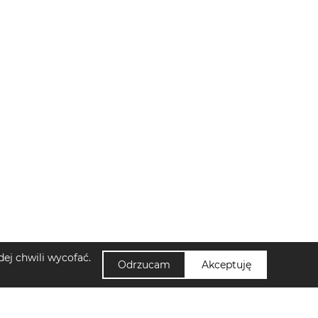
ej chwili wycofać.
Odrzucam
Akceptuję