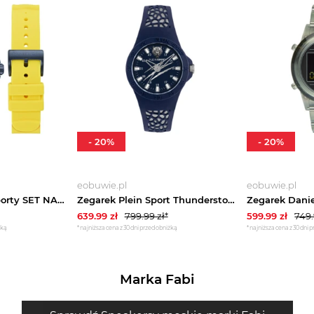
-
20
%
-
20
%
eobuwie.pl
eobuwie.pl
Zegarek Nautica Sporty SET NAPSDS506 Granatowy
Zegarek Plein Sport Thunderstorm PSBBA0223 Niebieski
639.99
zł
799.99
zł*
599.99
zł
749
żką
*najniższa cena z 30 dni przed obniżką
*najniższa cena z 30 dni 
Marka Fabi