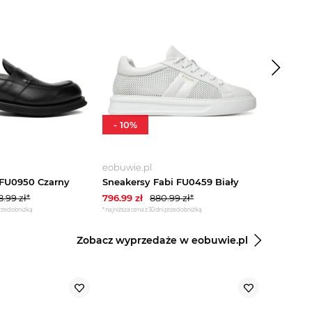
-
10
%
-
5
%
eobuwie.pl
eobuwie.
 FU0950 Czarny
Sneakersy Fabi FU0459 Biały
8.99
zł*
796.99
zł
880.99
zł*
946.99
z
przed obniżką
*najniższa cena z 30 dni przed obniżką
*najniższa cena
Zobacz wyprzedaże w eobuwie.pl