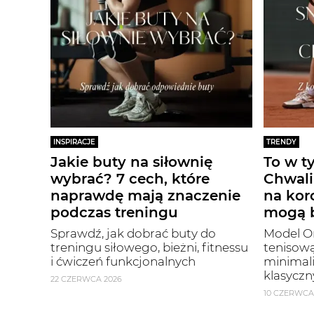
INSPIRACJE
TRENDY
Jakie buty na siłownię
To w t
wybrać? 7 cech, które
Chwali
naprawdę mają znaczenie
na kor
podczas treningu
mogą b
Sprawdź, jak dobrać buty do
Model On
treningu siłowego, bieżni, fitnessu
tenisową
i ćwiczeń funkcjonalnych
minimal
klasyczn
22 CZERWCA 2026
10 CZERWCA