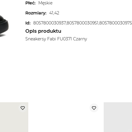
Płeć
:
Męskie
Rozmiary
:
41,42
Id
:
Opis produktu
Sneakersy Fabi FU0371 Czarny