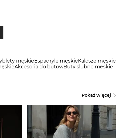
tyblety męskie
Espadryle męskie
Kalosze męskie
ęskie
Akcesoria do butów
Buty ślubne męskie
Pokaż więcej