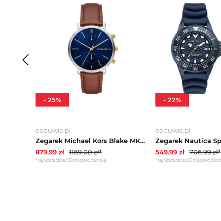
-
25
%
-
22
%
eobuwie.pl
eobuwie.pl
Zegarek Michael Kors Blake MK9209 Brązowy
879.99
zł
1169.00
zł*
549.99
zł
706.99
zł*
*najniższa cena z 30 dni przed obniżką
*najniższa cena z 30 dni przed obni