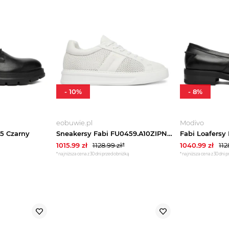
-
10
%
-
8
%
eobuwie.pl
Modivo
25 Czarny
Sneakersy Fabi FU0459.A10ZIPNBA100 Biały
Fabi Loafersy
1015.99
zł
1128.99
zł*
1040.99
zł
112
*najniższa cena z 30 dni przed obniżką
*najniższa cena z 30 dni 