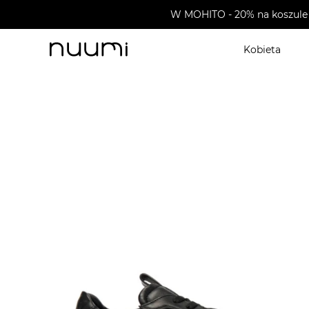
W MOHITO - 20% na koszule 
Kobieta
nuumi.pl
>
Buty męskie
>
Sneakersy męskie