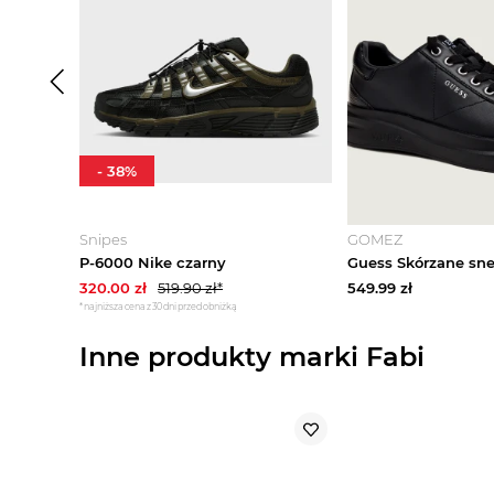
-
38
%
Snipes
GOMEZ
P-6000 Nike czarny
320.00
zł
519.90
zł*
549.99
zł
*najniższa cena z 30 dni przed obniżką
Inne produkty marki Fabi