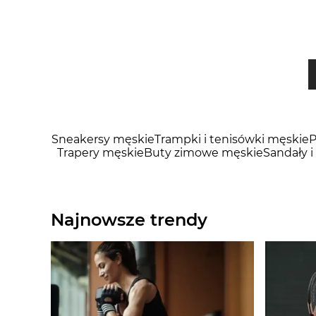
Sneakersy męskie
Trampki i tenisówki męskie
P
Trapery męskie
Buty zimowe męskie
Sandały i
Najnowsze trendy