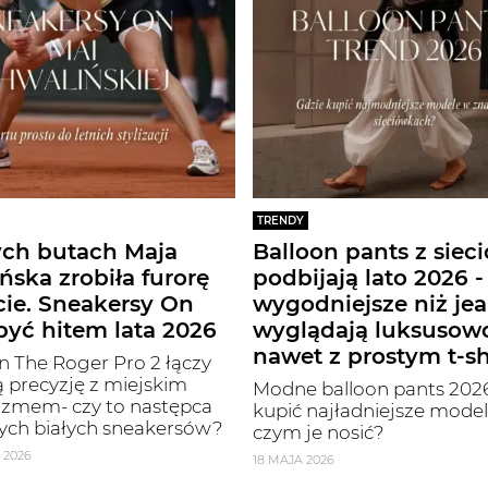
TRENDY
ych butach Maja
Balloon pants z siec
ńska zrobiła furorę
podbijają lato 2026 -
cie. Sneakersy On
wygodniejsze niż jea
yć hitem lata 2026
wyglądają luksusow
nawet z prostym t-s
 The Roger Pro 2 łączy
 precyzję z miejskim
Modne balloon pants 2026
izmem- czy to następca
kupić najładniejsze modele
ych białych sneakersów?
czym je nosić?
 2026
18 MAJA 2026