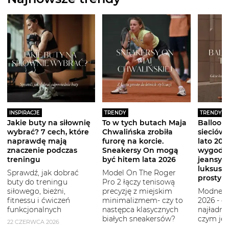
INSPIRACJE
TRENDY
TRENDY
Jakie buty na siłownię
To w tych butach Maja
Balloon 
wybrać? 7 cech, które
Chwalińska zrobiła
sieciówe
naprawdę mają
furorę na korcie.
lato 2026
znaczenie podczas
Sneakersy On mogą
wygodni
treningu
być hitem lata 2026
jeansy i
luksuso
Sprawdź, jak dobrać
Model On The Roger
prostym
buty do treningu
Pro 2 łączy tenisową
siłowego, bieżni,
precyzję z miejskim
Modne b
fitnessu i ćwiczeń
minimalizmem- czy to
2026 - g
funkcjonalnych
następca klasycznych
najładni
białych sneakersów?
czym je 
22 CZERWCA 2026