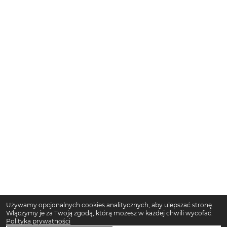
Używamy opcjonalnych cookies analitycznych, aby ulepszać stronę.
Włączymy je za Twoją zgodą, którą możesz w każdej chwili wycofać.
Polityka prywatności