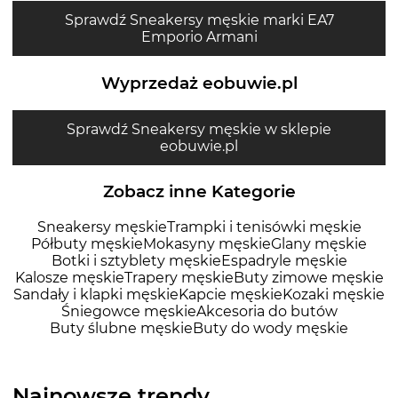
Sprawdź Sneakersy męskie marki EA7
Emporio Armani
Wyprzedaż eobuwie.pl
Sprawdź Sneakersy męskie w sklepie
eobuwie.pl
Zobacz inne Kategorie
Sneakersy męskie
Trampki i tenisówki męskie
Półbuty męskie
Mokasyny męskie
Glany męskie
Botki i sztyblety męskie
Espadryle męskie
Kalosze męskie
Trapery męskie
Buty zimowe męskie
Sandały i klapki męskie
Kapcie męskie
Kozaki męskie
Śniegowce męskie
Akcesoria do butów
Buty ślubne męskie
Buty do wody męskie
Najnowsze trendy