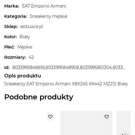
Marka
:
EA7 Emporio Armani
Kategoria
:
Sneakersy męskie
Sklep
:
eobuwie.pl
Kolor
:
Biały
Płeć
:
Męskie
Rozmiary
:
42
Id
:
8033995848816,8033995848908,8033995851304,8033995860627,8033995863918,8033995864632,8033995866360,8033995873108,8033995880595,8033995883657,8033995892642,8033995896237
Opis produktu
Sneakersy EA7 Emporio Armani X8X245 XK442 MZ212 Biały
Podobne produkty