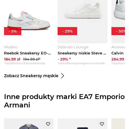
-
5
%
-
29
%
-
50
%
Modivo
Zalando Lounge
Answear
Reebok Sneakersy EO-DEFIANCE 88 100244853 Biały
Sneakersy niskie Steve Madden biały
184.99
zł
194.99
zł*
-
29
% *
264.99
zł
*najniższa cena z 30 dni przed obniżką
*cena widoczna po zalogowaniu w Zalando Lounge
*najniższa cena 
Zobacz Sneakersy męskie
Inne produkty marki EA7 Emporio
Armani