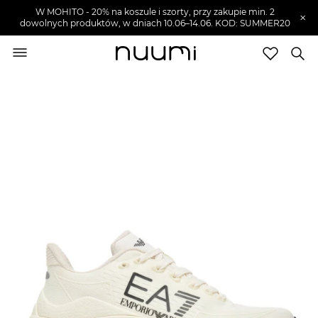
W MOHITO - 20% na koszule i szorty, przy zakupie min. 2
×
dowolnych produktów, w dniach 10.06–14.06. KOD: SUMMER20
nuumi.pl
>
Buty męskie
>
Sneakersy męskie
Marki
Trendy
SZUKAJ
Wyprzedaże