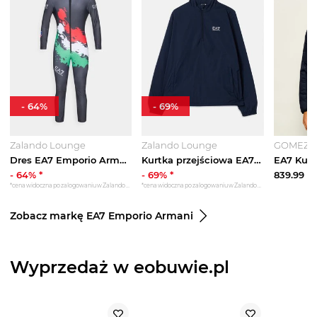
-
64
%
-
69
%
Zalando Lounge
Zalando Lounge
GOMEZ
Dres EA7 Emporio Armani szary
Kurtka przejściowa EA7 Emporio Armani niebieski
-
64
% *
-
69
% *
839.99
zł
*cena widoczna po zalogowaniu w Zalando Lounge
*cena widoczna po zalogowaniu w Zalando Lounge
Zobacz markę EA7 Emporio Armani
Wyprzedaż w eobuwie.pl