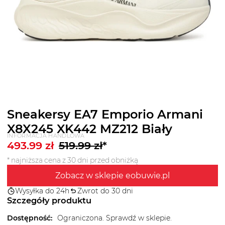
Sneakersy EA7 Emporio Armani
X8X245 XK442 MZ212 Biały
INFORMACJA HANDLOWA
493.99
zł
519.99
zł
*
* najniższa cena z 30 dni przed obniżką
Zobacz w sklepie eobuwie.pl
Wysyłka do 24h
Zwrot do 30 dni
Szczegóły produktu
Dostępność
:
Ograniczona. Sprawdź w sklepie.