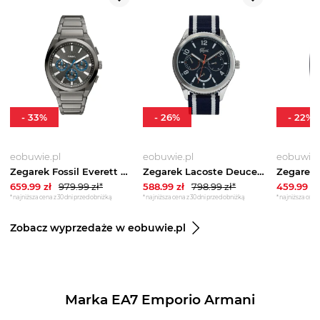
-
33
%
-
26
%
-
22
%
eobuwie.pl
eobuwie.pl
eobuwie.
Zegarek Fossil Everett Chronograph FS6107 Szary
Zegarek Lacoste Deuce 2011290 Granatowy
659.99
zł
979.99
zł*
588.99
zł
798.99
zł*
459.99
zł
*najniższa cena z 30 dni przed obniżką
*najniższa cena z 30 dni przed obniżką
*najniższa cena 
Zobacz wyprzedaże w eobuwie.pl
Marka EA7 Emporio Armani