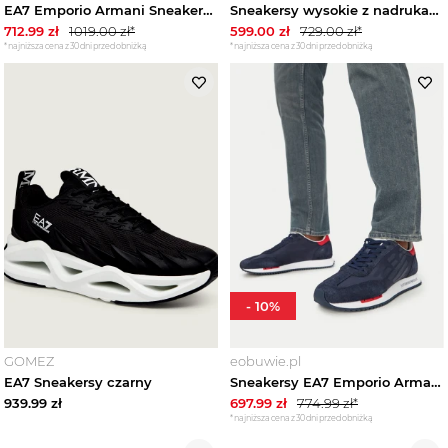
EA7 Emporio Armani Sneakersy 7X000648 AF17465 MZ567 Beżowy
Sneakersy wysokie z nadrukami z logo model ‘BASELINE BASKET’ EA7 Emporio Armani Czarny
712.99
zł
1019.00
zł*
599.00
zł
729.00
zł*
*najniższa cena z 30 dni przed obniżką
*najniższa cena z 30 dni przed obniżką
-
10
%
GOMEZ
eobuwie.pl
EA7 Sneakersy czarny
Sneakersy EA7 Emporio Armani 7X000870 AF28085 MB786 Granatowy
939.99
zł
697.99
zł
774.99
zł*
*najniższa cena z 30 dni przed obniżką