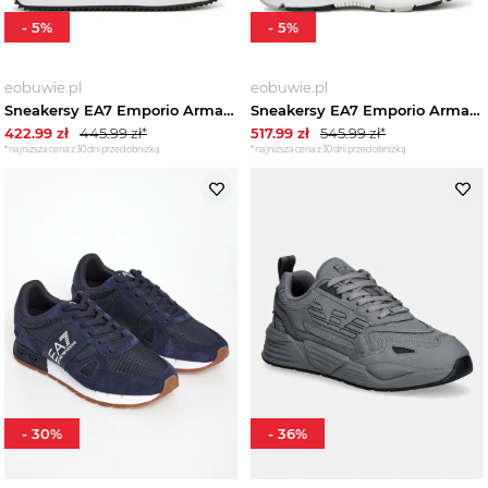
-
5
%
-
5
%
eobuwie.pl
eobuwie.pl
Sneakersy EA7 Emporio Armani X8X101 XK257 U448 Czarny
Sneakersy EA7 Emporio Armani X8X237 XK425 N763 Czarny
422.99
zł
445.99
zł*
517.99
zł
545.99
zł*
*najniższa cena z 30 dni przed obniżką
*najniższa cena z 30 dni przed obniżką
-
30
%
-
36
%