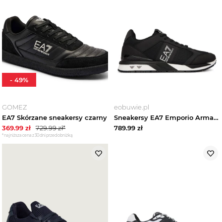
-
49
%
GOMEZ
eobuwie.pl
EA7 Skórzane sneakersy czarny
Sneakersy EA7 Emporio Armani 7X000656 AF13550 MZ210 Kolorowy
369.99
zł
729.99
zł*
789.99
zł
*najniższa cena z 30 dni przed obniżką