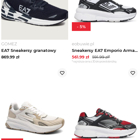
-
5
%
GOMEZ
eobuwie.pl
EA7 Sneakersy granatowy
Sneakersy EA7 Emporio Armani 7X000663 AF23619 MC001 Czarny
869.99
zł
561.99
zł
591.99
zł*
*najniższa cena z 30 dni przed obniżką