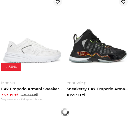
-
50
%
Modivo
eobuwie.pl
EA7 Emporio Armani Sneakersy 7X000360 AF19082 M0076 Biały
Sneakersy EA7 Emporio Armani X8Z060 XK447 D142 Czarny
337.99
zł
679.99
zł*
1055.99
zł
*najniższa cena z 30 dni przed obniżką