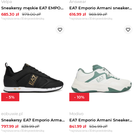
Velpa
Answear
Sneakersy męskie EA7 EMPORIO ARMANI
EA7 Emporio Armani sneakersy męskie szary
685.30
zł
979.00
zł*
616.99
zł
969.99
zł*
*najniższa cena z 30 dni przed obniżką
*najniższa cena z 30 dni przed obniżką
-
5
%
-
10
%
eobuwie.pl
Modivo
Sneakersy EA7 Emporio Armani 7X000337 AF18613 MZ185 Czarny
EA7 Emporio Armani Sneakersy X8X248 XK445 MZ867 Biały
797.99
zł
839.99
zł*
841.99
zł
934.99
zł*
*najniższa cena z 30 dni przed obniżką
*najniższa cena z 30 dni przed obniżką