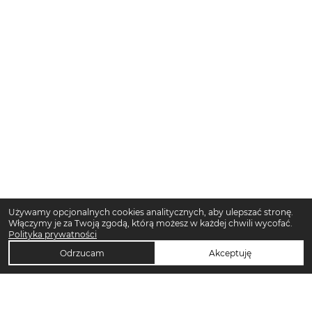
Używamy opcjonalnych cookies analitycznych, aby ulepszać stronę.
Włączymy je za Twoją zgodą, którą możesz w każdej chwili wycofać.
Polityka prywatności
Odrzucam
Akceptuję