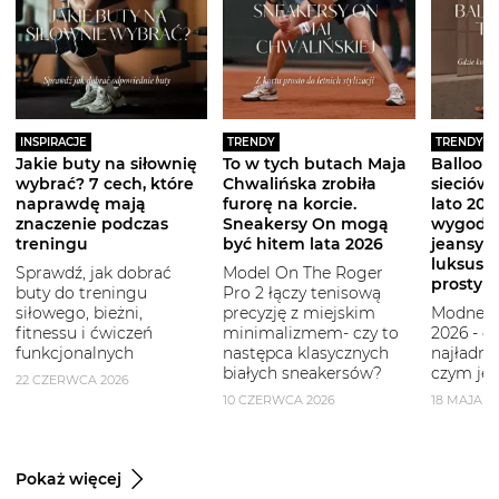
INSPIRACJE
TRENDY
TRENDY
Jakie buty na siłownię
To w tych butach Maja
Balloon 
wybrać? 7 cech, które
Chwalińska zrobiła
sieciówe
naprawdę mają
furorę na korcie.
lato 2026
znaczenie podczas
Sneakersy On mogą
wygodni
treningu
być hitem lata 2026
jeansy i
luksuso
Sprawdź, jak dobrać
Model On The Roger
prostym
buty do treningu
Pro 2 łączy tenisową
siłowego, bieżni,
precyzję z miejskim
Modne b
fitnessu i ćwiczeń
minimalizmem- czy to
2026 - g
funkcjonalnych
następca klasycznych
najładni
białych sneakersów?
czym je 
22 CZERWCA 2026
10 CZERWCA 2026
18 MAJA 2
Pokaż więcej