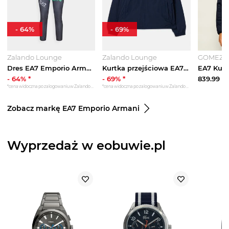
-
64
%
-
69
%
Zalando Lounge
Zalando Lounge
GOMEZ
Dres EA7 Emporio Armani szary
Kurtka przejściowa EA7 Emporio Armani niebieski
-
64
% *
-
69
% *
839.99
zł
*cena widoczna po zalogowaniu w Zalando Lounge
*cena widoczna po zalogowaniu w Zalando Lounge
Zobacz markę EA7 Emporio Armani
Wyprzedaż w eobuwie.pl