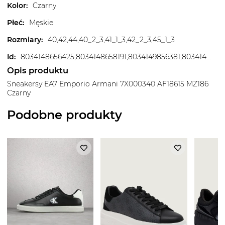
Kolor
:
Czarny
Płeć
:
Męskie
Rozmiary
:
40,42,44,40_2_3,41_1_3,42_2_3,45_1_3
Id
:
8034148656425,8034148658191,8034149856381,8034149858811,8034149862047,8034149871209,8034149872701,8034149873289,8034149874408
Opis produktu
Sneakersy EA7 Emporio Armani 7X000340 AF18615 MZ186
Czarny
Podobne produkty