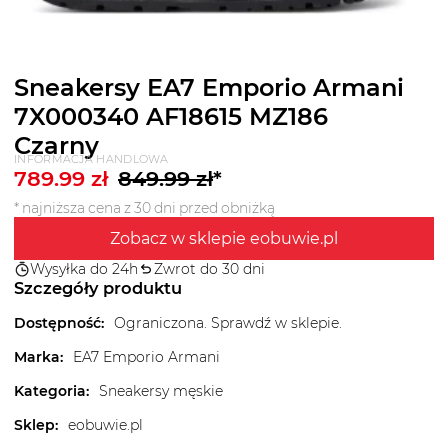
Sneakersy EA7 Emporio Armani
7X000340 AF18615 MZ186
Czarny
INFORMACJA HANDLOWA
789.99
zł
849.99
zł
*
* najniższa cena z 30 dni przed obniżką
Zobacz w sklepie eobuwie.pl
Wysyłka do 24h
Zwrot do 30 dni
Szczegóły produktu
Dostępność
:
Ograniczona. Sprawdź w sklepie.
Marka
:
EA7 Emporio Armani
Kategoria
:
Sneakersy męskie
Sklep
:
eobuwie.pl