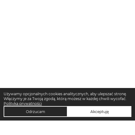
Używamy opcjonalnych cookies analitycznych, aby ulepszać stronę.
Włączymy je za Twoją zgodą, którą możesz w każdej chwili wycofać.
Polityka prywatności
Odrzucam
Akceptuję