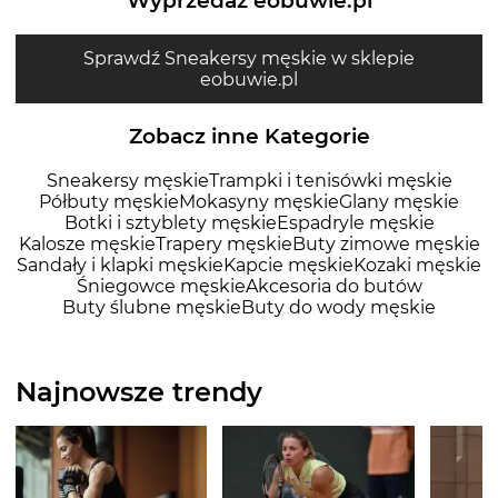
Wyprzedaż eobuwie.pl
Sprawdź Sneakersy męskie w sklepie
eobuwie.pl
Zobacz inne Kategorie
Sneakersy męskie
Trampki i tenisówki męskie
Półbuty męskie
Mokasyny męskie
Glany męskie
Botki i sztyblety męskie
Espadryle męskie
Kalosze męskie
Trapery męskie
Buty zimowe męskie
Sandały i klapki męskie
Kapcie męskie
Kozaki męskie
Śniegowce męskie
Akcesoria do butów
Buty ślubne męskie
Buty do wody męskie
Najnowsze trendy