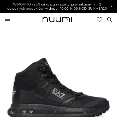
W MOHITO - 20% na koszule i szorty, przy zakupie min. 2
×
dowolnych produktów, w dniach 10.06–14.06. KOD: SUMMER20
nuumi.pl
>
Buty męskie
>
Sneakersy męskie
Marki
Trendy
SZUKAJ
Wyprzedaże