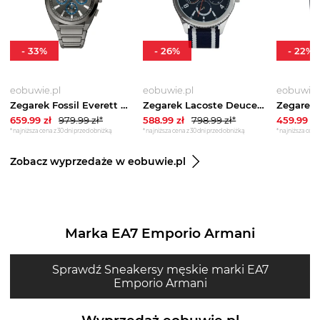
-
33
%
-
26
%
-
22
%
eobuwie.pl
eobuwie.pl
eobuwie.
Zegarek Fossil Everett Chronograph FS6107 Szary
Zegarek Lacoste Deuce 2011290 Granatowy
659.99
zł
979.99
zł*
588.99
zł
798.99
zł*
459.99
zł
*najniższa cena z 30 dni przed obniżką
*najniższa cena z 30 dni przed obniżką
*najniższa cena 
Zobacz wyprzedaże w eobuwie.pl
Marka EA7 Emporio Armani
Sprawdź Sneakersy męskie marki EA7
Emporio Armani