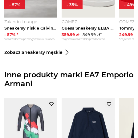
-
57
%
-
35
%
-
49
%
Zalando Lounge
GOMEZ
GOMEZ
Sneakersy niskie Calvin Klein czarny
Guess Sneakersy ELBA | z dodatkiem skóry czarny
-
57
% *
359.99
zł
549.99
zł*
249.99
zł
*cena widoczna po zalogowaniu w Zalando Lounge
*najniższa cena z 30 dni przed obniżką
*najniższa cena 
Zobacz Sneakersy męskie
Inne produkty marki EA7 Emporio
Armani