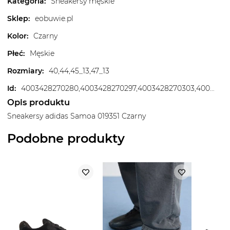
Kategoria
:
Sneakersy męskie
Sklep
:
eobuwie.pl
Kolor
:
Czarny
Płeć
:
Męskie
Rozmiary
:
40,44,45_13,47_13
Id
:
4003428270280,4003428270297,4003428270303,4003428270310,4003428270327,4003428270334,4003428270341,4003428270358,4003428270365,4003428270372,4003428270389,4003428270396,4003428270402,4003428270419
Opis produktu
Sneakersy adidas Samoa 019351 Czarny
Podobne produkty