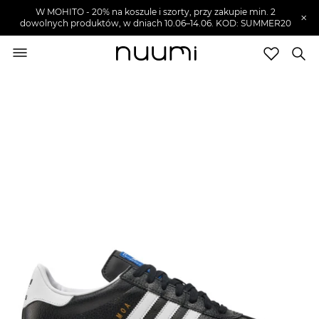
W MOHITO - 20% na koszule i szorty, przy zakupie min. 2
×
dowolnych produktów, w dniach 10.06–14.06. KOD: SUMMER20
nuumi.pl
>
Buty męskie
>
Sneakersy męskie
Marki
Trendy
SZUKAJ
Wyprzedaże