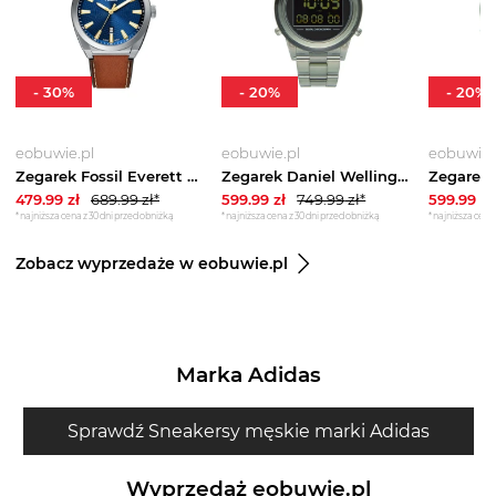
-
30
%
-
20
%
-
20
%
eobuwie.pl
eobuwie.pl
eobuwie.
Zegarek Fossil Everett FS6115 Brązowy
Zegarek Daniel Wellington DW00100768 Zielony
479.99
zł
689.99
zł*
599.99
zł
749.99
zł*
599.99
zł
*najniższa cena z 30 dni przed obniżką
*najniższa cena z 30 dni przed obniżką
*najniższa cena 
Zobacz wyprzedaże w eobuwie.pl
Marka Adidas
Sprawdź Sneakersy męskie marki Adidas
Wyprzedaż eobuwie.pl