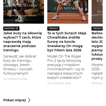
INSPIRACJE
TRENDY
TRENDY
Jakie buty na siłownię
To w tych butach Maja
Balloon 
wybrać? 7 cech, które
Chwalińska zrobiła
sieciówe
naprawdę mają
furorę na korcie.
lato 2026
znaczenie podczas
Sneakersy On mogą
wygodni
treningu
być hitem lata 2026
jeansy i
luksuso
Sprawdź, jak dobrać
Model On The Roger
prostym
buty do treningu
Pro 2 łączy tenisową
siłowego, bieżni,
precyzję z miejskim
Modne b
fitnessu i ćwiczeń
minimalizmem- czy to
2026 - g
funkcjonalnych
następca klasycznych
najładni
białych sneakersów?
czym je 
22 CZERWCA 2026
10 CZERWCA 2026
18 MAJA 2
Pokaż więcej