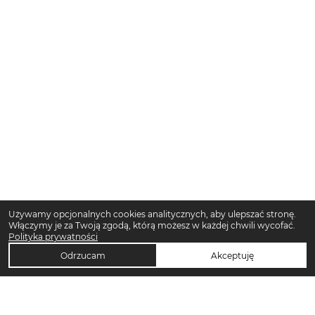
Używamy opcjonalnych cookies analitycznych, aby ulepszać stronę.
Włączymy je za Twoją zgodą, którą możesz w każdej chwili wycofać.
Polityka prywatności
Odrzucam
Akceptuję