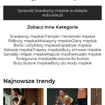
Sprawdź Sneakersy męskie w sklepie
eobuwie.pl
Zobacz inne Kategorie
Sneakersy męskie
Trampki i tenisówki męskie
Półbuty męskie
Mokasyny męskie
Glany męskie
Botki i sztyblety męskie
Espadryle męskie
Kalosze męskie
Trapery męskie
Buty zimowe męskie
Sandały i klapki męskie
Kapcie męskie
Kozaki męskie
Śniegowce męskie
Akcesoria do butów
Buty ślubne męskie
Buty do wody męskie
Najnowsze trendy