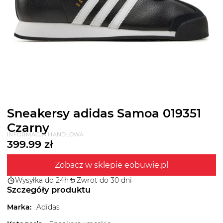
Sneakersy adidas Samoa 019351
Czarny
INFORMACJA HANDLOWA
399.99
zł
Zobacz w sklepie eobuwie.pl
Wysyłka do 24h
Zwrot do 30 dni
Szczegóły produktu
Marka
:
Adidas