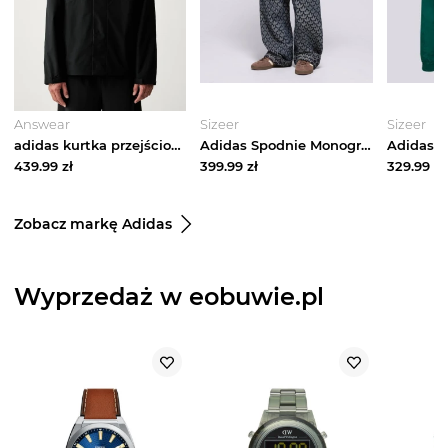
Answear
Sizeer
Sizeer
adidas kurtka przejściowa męska Essentials czarny
Adidas Spodnie Monogram Pt niebieski
439.99
zł
399.99
zł
329.99
zł
Zobacz markę Adidas
Wyprzedaż w eobuwie.pl