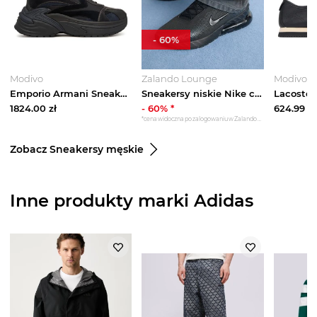
-
60
%
Modivo
Zalando Lounge
Modivo
Emporio Armani Sneakersy EM004828 AF23184 Czarny
Sneakersy niskie Nike czarny
1824.00
zł
-
60
% *
624.99
zł
*cena widoczna po zalogowaniu w Zalando Lounge
Zobacz Sneakersy męskie
Inne produkty marki Adidas