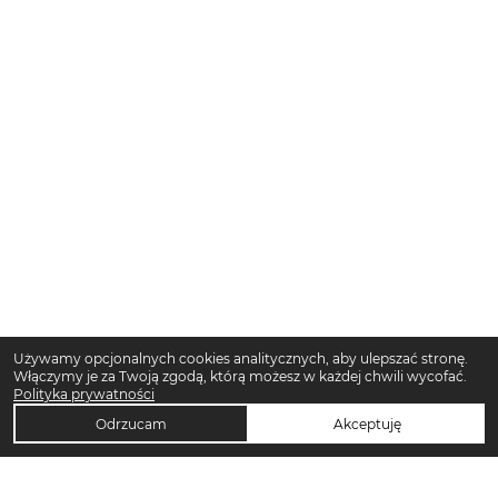
Używamy opcjonalnych cookies analitycznych, aby ulepszać stronę.
Włączymy je za Twoją zgodą, którą możesz w każdej chwili wycofać.
Polityka prywatności
Odrzucam
Akceptuję