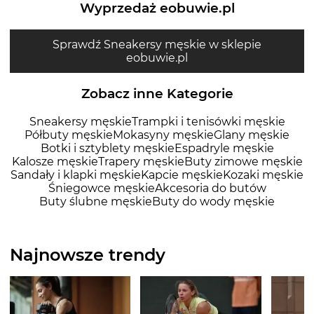
Wyprzedaż eobuwie.pl
Sprawdź Sneakersy męskie w sklepie
eobuwie.pl
Zobacz inne Kategorie
Sneakersy męskie
Trampki i tenisówki męskie
Półbuty męskie
Mokasyny męskie
Glany męskie
Botki i sztyblety męskie
Espadryle męskie
Kalosze męskie
Trapery męskie
Buty zimowe męskie
Sandały i klapki męskie
Kapcie męskie
Kozaki męskie
Śniegowce męskie
Akcesoria do butów
Buty ślubne męskie
Buty do wody męskie
Najnowsze trendy