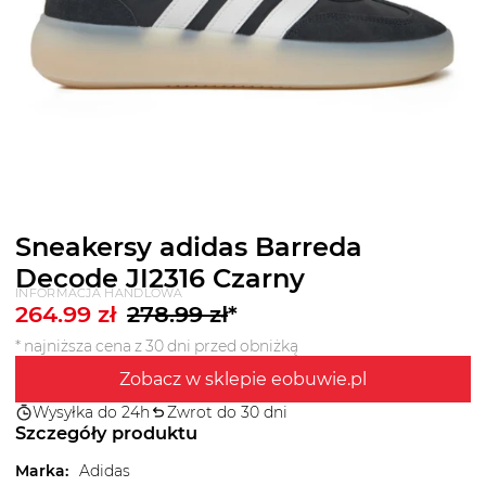
Sneakersy adidas Barreda
Decode JI2316 Czarny
INFORMACJA HANDLOWA
264.99
zł
278.99
zł
*
* najniższa cena z 30 dni przed obniżką
Zobacz w sklepie eobuwie.pl
Wysyłka do 24h
Zwrot do 30 dni
Szczegóły produktu
Marka
:
Adidas