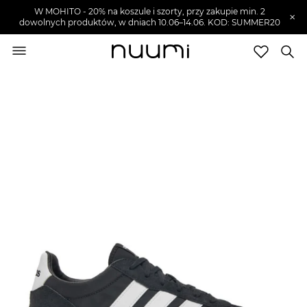
W MOHITO - 20% na koszule i szorty, przy zakupie min. 2
×
dowolnych produktów, w dniach 10.06–14.06. KOD: SUMMER20
nuumi.pl
>
Buty męskie
>
Sneakersy męskie
Marki
Trendy
SZUKAJ
Wyprzedaże