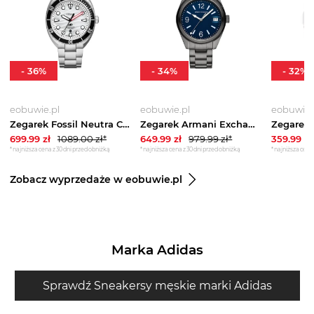
-
36
%
-
34
%
-
32
%
eobuwie.pl
eobuwie.pl
eobuwie.
Zegarek Fossil Neutra Chrono FS6063 Brązowy
Zegarek Armani Exchange Kilian AX1421 Szary
699.99
zł
1089.00
zł*
649.99
zł
979.99
zł*
359.99
zł
*najniższa cena z 30 dni przed obniżką
*najniższa cena z 30 dni przed obniżką
*najniższa cena 
Zobacz wyprzedaże w eobuwie.pl
Marka Adidas
Sprawdź Sneakersy męskie marki Adidas