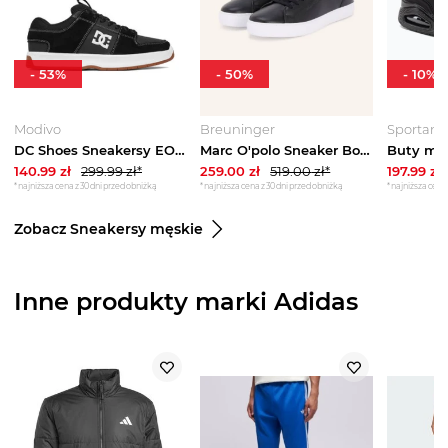
-
53
%
-
50
%
-
10
%
Modivo
Breuninger
Sportano
DC Shoes Sneakersy EO-LYNX ZERO ADYS100615-XKKW Czarny
Marc O'polo Sneaker Bodil schwarz CZARNY
140.99
zł
299.99
zł*
259.00
zł
519.00
zł*
197.99
zł
*najniższa cena z 30 dni przed obniżką
*najniższa cena z 30 dni przed obniżką
*najniższa cena 
Zobacz Sneakersy męskie
Inne produkty marki Adidas