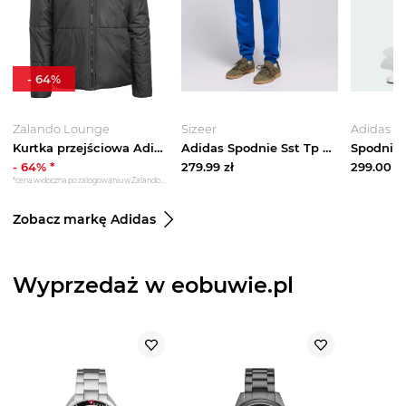
-
64
%
Zalando Lounge
Sizeer
Adidas
Kurtka przejściowa Adidas czarny
Adidas Spodnie Sst Tp niebieski
-
64
% *
279.99
zł
299.00
zł
*cena widoczna po zalogowaniu w Zalando Lounge
Zobacz markę Adidas
Wyprzedaż w eobuwie.pl