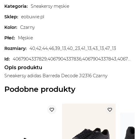
Kategoria
:
Sneakersy męskie
Sklep
:
eobuwie.pl
Kolor
:
Czarny
Płeć
:
Męskie
Rozmiary
:
40,42,44,46,39_13,40_23,41_13,43_13,47_13
Id
:
4067904337829,4067904337836,4067904337843,4067904337850,4067904337867,4067904337898,4067904337904,4067904337911,4067904337935,4067904337942,4067904337959,4067904337973,4067904337980,4067904341604
Opis produktu
Sneakersy adidas Barreda Decode JI2316 Czarny
Podobne produkty