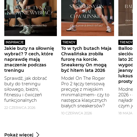
INSPIRACJE
TRENDY
TRENDY
Jakie buty na siłownię
To w tych butach Maja
Balloon 
wybrać? 7 cech, które
Chwalińska zrobiła
sieciówe
naprawdę mają
furorę na korcie.
lato 2026
znaczenie podczas
Sneakersy On mogą
wygodni
treningu
być hitem lata 2026
jeansy i
luksuso
Sprawdź, jak dobrać
Model On The Roger
prostym
buty do treningu
Pro 2 łączy tenisową
siłowego, bieżni,
precyzję z miejskim
Modne b
fitnessu i ćwiczeń
minimalizmem- czy to
2026 - g
funkcjonalnych
następca klasycznych
najładni
białych sneakersów?
czym je 
22 CZERWCA 2026
10 CZERWCA 2026
18 MAJA 2
Pokaż więcej