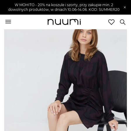
W MOHITO - 20% na koszule i szorty, przy zakupie min. 2
×
dowolnych produktów, w dniach 10.06–14.06. KOD: SUMMER20
nuumi.pl
>
Ubrania damskie
>
Sukienki damskie
Marki
Trendy
SZUKAJ
Wyprzedaże