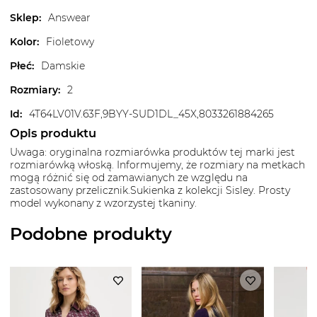
Sklep
:
Answear
Kolor
:
Fioletowy
Płeć
:
Damskie
Rozmiary
:
2
Id
:
4T64LV01V.63F,9BYY-SUD1DL_45X,8033261884265
Opis produktu
Uwaga: oryginalna rozmiarówka produktów tej marki jest
rozmiarówką włoską. Informujemy, że rozmiary na metkach
mogą różnić się od zamawianych ze względu na
zastosowany przelicznik.Sukienka z kolekcji Sisley. Prosty
model wykonany z wzorzystej tkaniny.
Podobne produkty