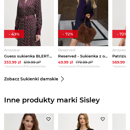
-
43
%
-
72
%
-
72
%
Answear
Reserved
Answear
Guess sukienka BLERTA fioletowy
Reserved - Sukienka z ozdobnym detalem - fioletowy
353.99
zł
619.99
zł*
49.99
zł
179.99
zł*
569.99
zł
*najniższa cena z 30 dni przed obniżką
*najniższa cena z 30 dni przed obniżką
*najniższa cena 
Zobacz Sukienki damskie
Inne produkty marki Sisley