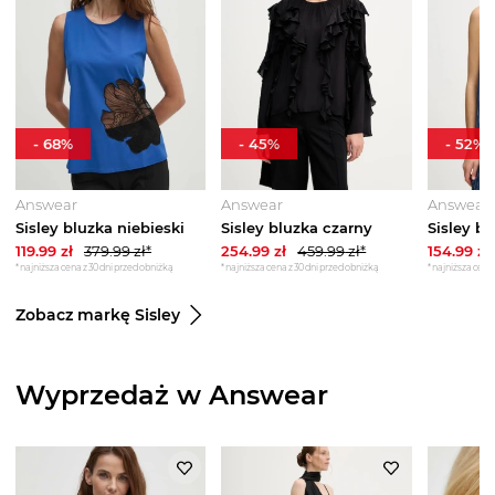
-
68
%
-
45
%
-
52
%
Answear
Answear
Answear
Sisley bluzka niebieski
Sisley bluzka czarny
Sisley b
119.99
zł
379.99
zł*
254.99
zł
459.99
zł*
154.99
zł
*najniższa cena z 30 dni przed obniżką
*najniższa cena z 30 dni przed obniżką
*najniższa cena 
Zobacz markę Sisley
Wyprzedaż w Answear