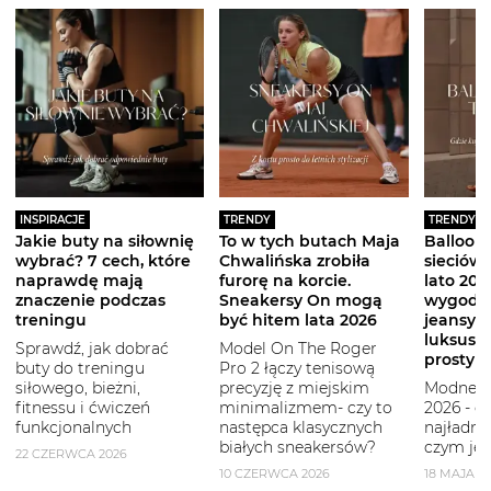
INSPIRACJE
TRENDY
TRENDY
Jakie buty na siłownię
To w tych butach Maja
Balloon 
wybrać? 7 cech, które
Chwalińska zrobiła
sieciówe
naprawdę mają
furorę na korcie.
lato 2026
znaczenie podczas
Sneakersy On mogą
wygodni
treningu
być hitem lata 2026
jeansy i
luksuso
Sprawdź, jak dobrać
Model On The Roger
prostym
buty do treningu
Pro 2 łączy tenisową
siłowego, bieżni,
precyzję z miejskim
Modne b
fitnessu i ćwiczeń
minimalizmem- czy to
2026 - g
funkcjonalnych
następca klasycznych
najładni
białych sneakersów?
czym je 
22 CZERWCA 2026
10 CZERWCA 2026
18 MAJA 2