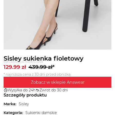
Sisley sukienka fioletowy
INFORMACJA HANDLOWA
129.99
zł
439.99
zł
*
* najniższa cena z 30 dni przed obniżką
Zobacz w sklepie Answear
Wysyłka do 24h
Zwrot do 30 dni
Szczegóły produktu
Marka
:
Sisley
Kategoria
:
Sukienki damskie