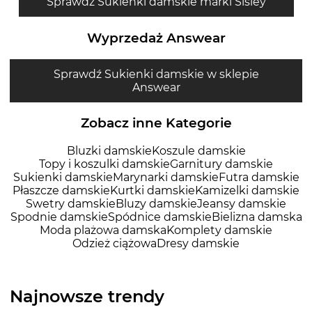
Sprawdź Sukienki damskie marki Sisley
Wyprzedaż Answear
Sprawdź Sukienki damskie w sklepie
Answear
Zobacz inne Kategorie
Bluzki damskie
Koszule damskie
Topy i koszulki damskie
Garnitury damskie
Sukienki damskie
Marynarki damskie
Futra damskie
Płaszcze damskie
Kurtki damskie
Kamizelki damskie
Swetry damskie
Bluzy damskie
Jeansy damskie
Spodnie damskie
Spódnice damskie
Bielizna damska
Moda plażowa damska
Komplety damskie
Odzież ciążowa
Dresy damskie
Najnowsze trendy