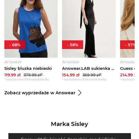
-
68
%
-
58
%
-
57
%
Answear
Answear
Answear
Sisley bluzka niebieski
Answear.LAB sukienka czarny
119.99
zł
379.99
zł*
154.99
zł
369.99
zł*
214.99
zł
*najniższa cena z 30 dni przed obniżką
*najniższa cena z 30 dni przed obniżką
*najniższa cena 
Zobacz wyprzedaże w Answear
Marka Sisley