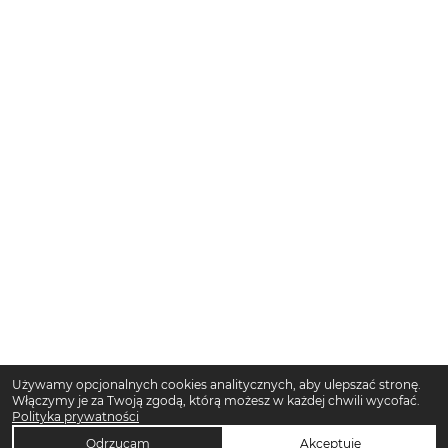
Używamy opcjonalnych cookies analitycznych, aby ulepszać stronę.
Włączymy je za Twoją zgodą, którą możesz w każdej chwili wycofać.
Polityka prywatności
Odrzucam
Akceptuję