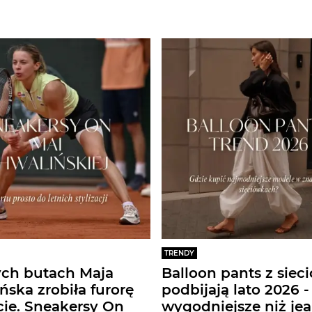
TRENDY
ych butach Maja
Balloon pants z siec
ńska zrobiła furorę
podbijają lato 2026 -
cie. Sneakersy On
wygodniejsze niż jea