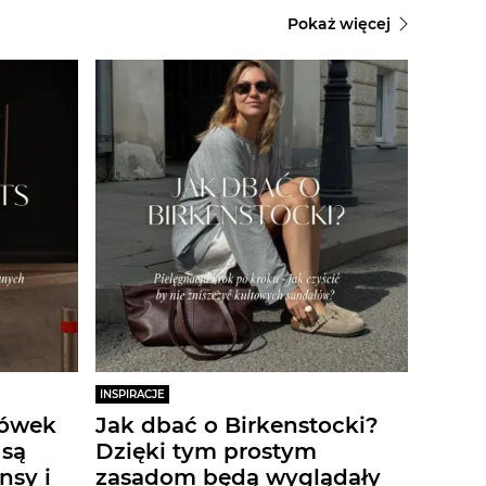
Pokaż więcej
INSPIRACJE
iówek
Jak dbać o Birkenstocki?
 są
Dzięki tym prostym
nsy i
zasadom będą wyglądały