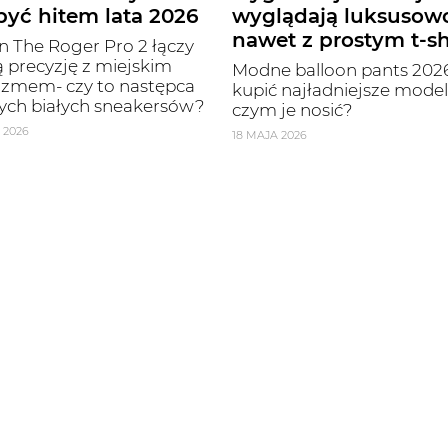
yć hitem lata 2026
wyglądają luksusow
nawet z prostym t-s
 The Roger Pro 2 łączy
 precyzję z miejskim
Modne balloon pants 2026
izmem- czy to następca
kupić najładniejsze modele
ych białych sneakersów?
czym je nosić?
 2026
18 MAJA 2026