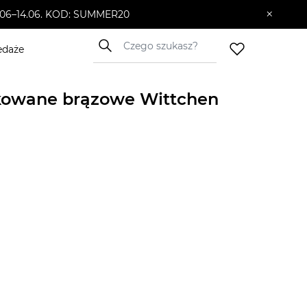
×
10.06–14.06. KOD: SUMMER20
edaże
rkowane brązowe Wittchen