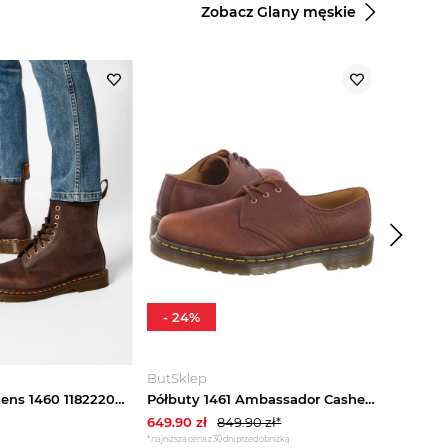
Zobacz Glany męskie
-
24
%
ButSklep
Glany Dr. Martens 1460 11822203 Brązowy
Półbuty 1461 Ambassador Cashew 31992253 (DR88-a) Dr. Martens
649.90
zł
849.90
zł*
*najniższa cena z 30 dni przed obniżką