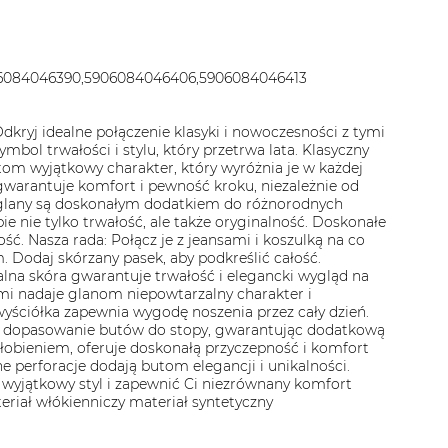
06084046390,5906084046406,5906084046413
kryj idealne połączenie klasyki i nowoczesności z tymi
mbol trwałości i stylu, który przetrwa lata. Klasyczny
utom wyjątkowy charakter, który wyróżnia je w każdej
gwarantuje komfort i pewność kroku, niezależnie od
 glany są doskonałym dodatkiem do różnorodnych
obie nie tylko trwałość, ale także oryginalność. Doskonałe
ść. Nasza rada: Połącz je z jeansami i koszulką na co
. Dodaj skórzany pasek, aby podkreślić całość.
na skóra gwarantuje trwałość i elegancki wygląd na
jami nadaje glanom niepowtarzalny charakter i
yściółka zapewnia wygodę noszenia przez cały dzień.
ne dopasowanie butów do stopy, gwarantując dodatkową
łobieniem, oferuje doskonałą przyczepność i komfort
 perforacje dodają butom elegancji i unikalności.
 wyjątkowy styl i zapewnić Ci niezrównany komfort
eriał włókienniczy materiał syntetyczny