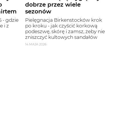
o
dobrze przez wiele
hirtem
sezonów
 - gdzie
Pielęgnacja Birkenstocków krok
 i z
po kroku - jak czyścić korkową
podeszwę, skórę i zamsz, żeby nie
zniszczyć kultowych sandałów
14 MAJA 2026