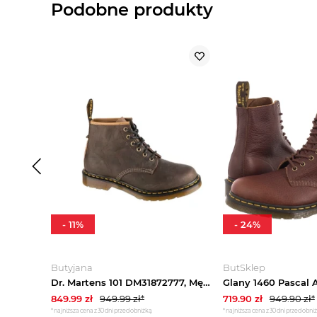
Podobne produkty
-
11
%
-
24
%
Butyjana
ButSklep
Dr. Martens 101 DM31872777, Męskie, Brązowe, glany, skóra licowa, rozmiar: 44
849.99
zł
949.99
zł*
719.90
zł
949.90
zł*
*najniższa cena z 30 dni przed obniżką
*najniższa cena z 30 dni przed obni