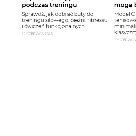
podczas treningu
mogą b
Sprawdź, jak dobrać buty do
Model On
treningu siłowego, bieżni, fitnessu
tenisową
i ćwiczeń funkcjonalnych
minimal
klasyczn
22 CZERWCA 2026
10 CZERWCA