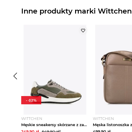
Inne produkty marki Wittchen
-
62
%
WITTCHEN
WITTCHEN
Męskie sneakersy skórzane z zamszowymi wstawkami zielono-szare Wittchen
249.90
zł
649.90
zł*
499.90
zł