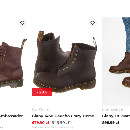
-
28
%
ButSklep
eobuwie.pl
Glany 1460 Pascal Ambassador Cashew 31976253 (DR110-b) Dr. Martens
Glany 1460 Gaucho Crazy Horse 11822203 (DR33-a) Dr. Martens
679.90
zł
949.90
zł*
898.99
zł
żką
*najniższa cena z 30 dni przed obniżką