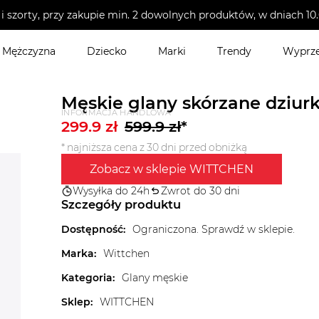
i szorty, przy zakupie min. 2 dowolnych produktów, w dniach 
Mężczyzna
Dziecko
Marki
Trendy
Wyprz
Męskie glany skórzane dziu
INFORMACJA HANDLOWA
299.9
zł
599.9
zł
*
* najniższa cena z 30 dni przed obniżką
Zobacz w sklepie WITTCHEN
Wysyłka do 24h
Zwrot do 30 dni
Szczegóły produktu
Dostępność
:
Ograniczona. Sprawdź w sklepie.
Marka
:
Wittchen
Kategoria
:
Glany męskie
Sklep
:
WITTCHEN