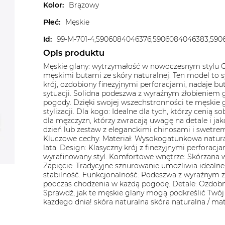
Kolor
:
Brązowy
Płeć
:
Męskie
Id
:
99-M-701-4,5906084046376,5906084046383,59
Opis produktu
Męskie glany: wytrzymałość w nowoczesnym stylu Od
męskimi butami ze skóry naturalnej. Ten model to sy
krój, ozdobiony finezyjnymi perforacjami, nadaje b
sytuacji. Solidna podeszwa z wyraźnym żłobieniem 
pogody. Dzięki swojej wszechstronności te męskie
stylizacji. Dla kogo: Idealne dla tych, którzy cenią s
dla mężczyzn, którzy zwracają uwagę na detale i jako
dzień lub zestaw z eleganckimi chinosami i swetrem
Kluczowe cechy: Materiał: Wysokogatunkowa natural
lata. Design: Klasyczny krój z finezyjnymi perforac
wyrafinowany styl. Komfortowe wnętrze: Skórzana w
Zapięcie: Tradycyjne sznurowanie umożliwia ideal
stabilność. Funkcjonalność: Podeszwa z wyraźnym ż
podczas chodzenia w każdą pogodę. Detale: Ozdobne
Sprawdź, jak te męskie glany mogą podkreślić Twój
każdego dnia! skóra naturalna skóra naturalna / mat