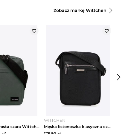
Zobacz markę Wittchen
-
32
%
WITTCHEN
WITTCH
Listonoszka prosta szara Wittchen
Męska listonoszka klasyczna czarna Wittchen
0
zł*
179.90
zł
189.90
zł