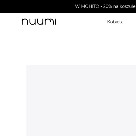
W MOHITO - 20% na koszule 
Kobieta
nuumi.pl
>
Buty męskie
>
Glany męskie