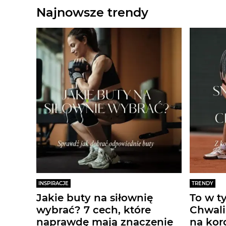
Najnowsze trendy
INSPIRACJE
TRENDY
Jakie buty na siłownię
To w t
wybrać? 7 cech, które
Chwali
naprawdę mają znaczenie
na kor