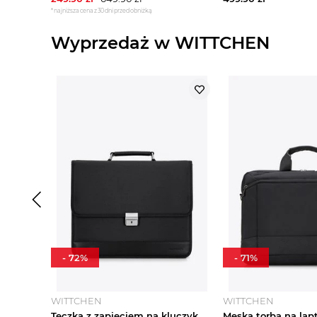
*najniższa cena z 30 dni przed obniżką
Wyprzedaż w WITTCHEN
-
72
%
-
71
%
WITTCHEN
WITTCHEN
Teczka z zapięciem na kluczyk z tkaniny czarna Wittchen