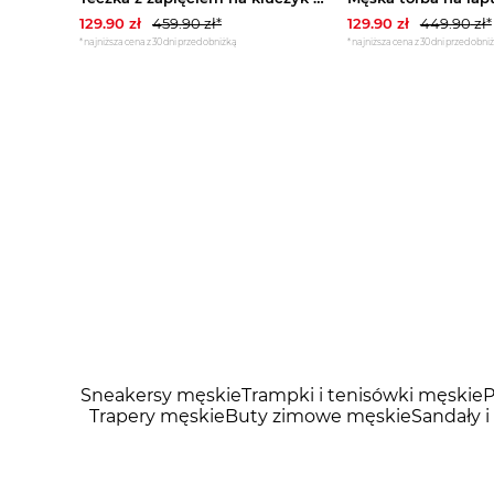
129.90
zł
459.90
zł*
129.90
zł
449.90
zł*
*najniższa cena z 30 dni przed obniżką
*najniższa cena z 30 dni przed obni
Sneakersy męskie
Trampki i tenisówki męskie
P
Trapery męskie
Buty zimowe męskie
Sandały i