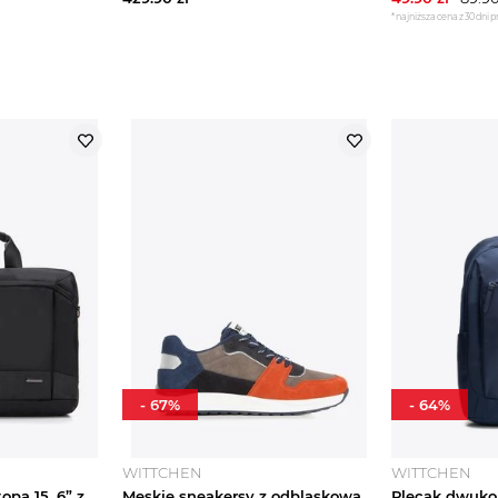
*najniższa cena z 30 dni 
-
67
%
-
64
%
WITTCHEN
WITTCHEN
Męska torba na laptopa 15, 6” z połyskującą wstawką czarna Wittchen
Męskie sneakersy z odblaskową wstawką szaro-pomarańczowe Wittchen