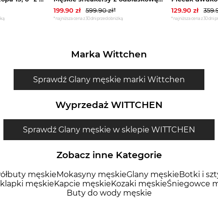
199.90
zł
599.90
zł*
129.90
zł
359.
żką
*najniższa cena z 30 dni przed obniżką
*najniższa cena z 30 dni 
Marka Wittchen
Sprawdź Glany męskie marki Wittchen
Wyprzedaż WITTCHEN
Sprawdź Glany męskie w sklepie WITTCHEN
Zobacz inne Kategorie
ółbuty męskie
Mokasyny męskie
Glany męskie
Botki i sz
 klapki męskie
Kapcie męskie
Kozaki męskie
Śniegowce m
Buty do wody męskie