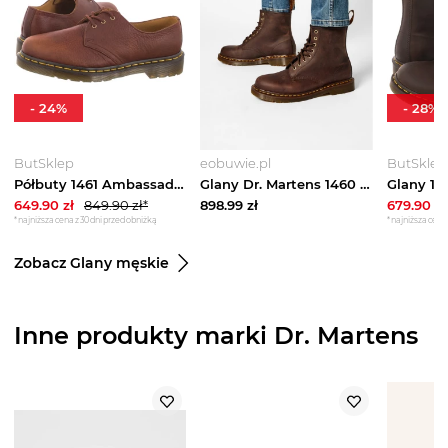
-
24
%
-
28
%
ButSklep
eobuwie.pl
ButSklep
Półbuty 1461 Ambassador Cashew 31992253 (DR88-a) Dr. Martens
Glany Dr. Martens 1460 11822203 Brązowy
649.90
zł
849.90
zł*
898.99
zł
679.90
zł
*najniższa cena z 30 dni przed obniżką
*najniższa cena 
Zobacz Glany męskie
Inne produkty marki Dr. Martens