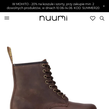
W MOHITO - 20% na koszule i szorty, przy zakupie min. 2
×
dowolnych produktów, w dniach 10.06–14.06. KOD: SUMMER20
nuumi.pl
>
Buty męskie
>
Glany męskie
Marki
Trendy
SZUKAJ
Wyprzedaże