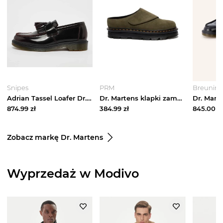
Snipes
PRM
Breuning
Adrian Tassel Loafer Dr. Martens brązowy
Dr. Martens klapki zamszowe ZebZag AnyWair Mule
874.99
zł
384.99
zł
845.00
zł
Zobacz markę Dr. Martens
Wyprzedaż w Modivo