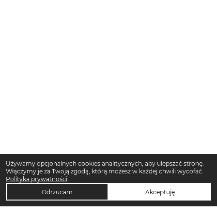
Używamy opcjonalnych cookies analitycznych, aby ulepszać stronę.
Włączymy je za Twoją zgodą, którą możesz w każdej chwili wycofać.
Polityka prywatności
Odrzucam
Akceptuję