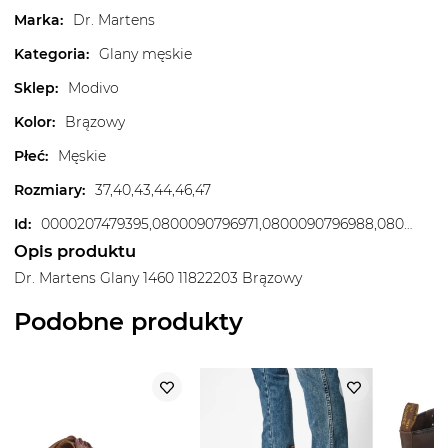
Marka
:
Dr. Martens
Kategoria
:
Glany męskie
Sklep
:
Modivo
Kolor
:
Brązowy
Płeć
:
Męskie
Rozmiary
:
37,40,43,44,46,47
Id
:
0000207479395,0800090796971,0800090796988,0800090796995,0800090797008,0800090797015,0800090797022,0800090797039,0800090797046,0800090797053,0800090797060,0800090827880,0800090827903,0800090827927
Opis produktu
Dr. Martens Glany 1460 11822203 Brązowy
Podobne produkty