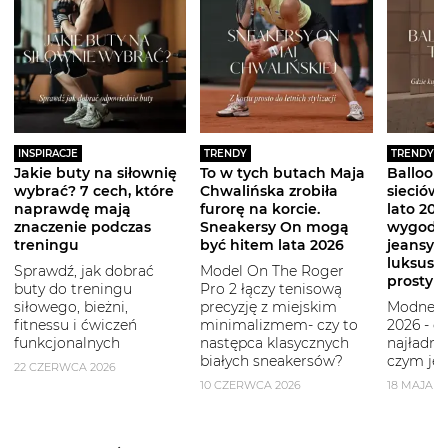
INSPIRACJE
TRENDY
TRENDY
Jakie buty na siłownię
To w tych butach Maja
Balloon 
wybrać? 7 cech, które
Chwalińska zrobiła
sieciówe
naprawdę mają
furorę na korcie.
lato 2026
znaczenie podczas
Sneakersy On mogą
wygodni
treningu
być hitem lata 2026
jeansy i
luksuso
Sprawdź, jak dobrać
Model On The Roger
prostym
buty do treningu
Pro 2 łączy tenisową
siłowego, bieżni,
precyzję z miejskim
Modne b
fitnessu i ćwiczeń
minimalizmem- czy to
2026 - g
funkcjonalnych
następca klasycznych
najładni
białych sneakersów?
czym je 
22 CZERWCA 2026
10 CZERWCA 2026
18 MAJA 2