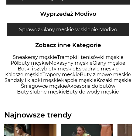
Wyprzedaż Modivo
Sprawdź Glany męskie w sklepie Modivo
Zobacz inne Kategorie
Sneakersy męskie
Trampki i tenisówki męskie
Półbuty męskie
Mokasyny męskie
Glany męskie
Botki i sztyblety męskie
Espadryle męskie
Kalosze męskie
Trapery męskie
Buty zimowe męskie
Sandały i klapki męskie
Kapcie męskie
Kozaki męskie
Śniegowce męskie
Akcesoria do butów
Buty ślubne męskie
Buty do wody męskie
Najnowsze trendy