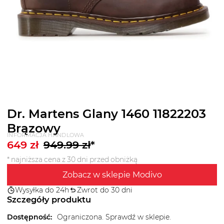
Dr. Martens Glany 1460 11822203
Brązowy
INFORMACJA HANDLOWA
649
zł
949.99
zł
*
* najniższa cena z 30 dni przed obniżką
Zobacz w sklepie Modivo
Wysyłka do 24h
Zwrot do 30 dni
Szczegóły produktu
Dostępność
:
Ograniczona. Sprawdź w sklepie.