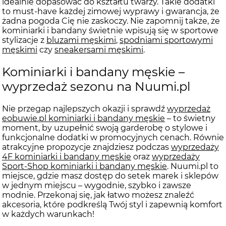
idealnie dopasować do kształtu twarzy. Takie dodatki
to must-have każdej zimowej wyprawy i gwarancja, że
żadna pogoda Cię nie zaskoczy. Nie zapomnij także, że
kominiarki i bandany świetnie wpisują się w sportowe
stylizacje z
bluzami męskimi
,
spodniami sportowymi
męskimi
czy
sneakersami męskimi
.
Kominiarki i bandany męskie –
wyprzedaż sezonu na Nuumi.pl
Nie przegap najlepszych okazji i sprawdź
wyprzedaż
eobuwie.pl kominiarki i bandany męskie
– to świetny
moment, by uzupełnić swoją garderobę o stylowe i
funkcjonalne dodatki w promocyjnych cenach. Równie
atrakcyjne propozycje znajdziesz podczas
wyprzedaży
4F kominiarki i bandany męskie
oraz
wyprzedaży
Sport-Shop kominiarki i bandany męskie
. Nuumi.pl to
miejsce, gdzie masz dostęp do setek marek i sklepów
w jednym miejscu – wygodnie, szybko i zawsze
modnie. Przekonaj się, jak łatwo możesz znaleźć
akcesoria, które podkreślą Twój styl i zapewnią komfort
w każdych warunkach!