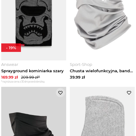
-
19
%
Answear
Sport-Shop
Sprayground kominiarka szary
Chusta wielofunkcyjna, bandana ABDAU124 4F Szary
169.99
zł
209.99
zł*
39.99
zł
*najniższa cena z 30 dni przed obniżką