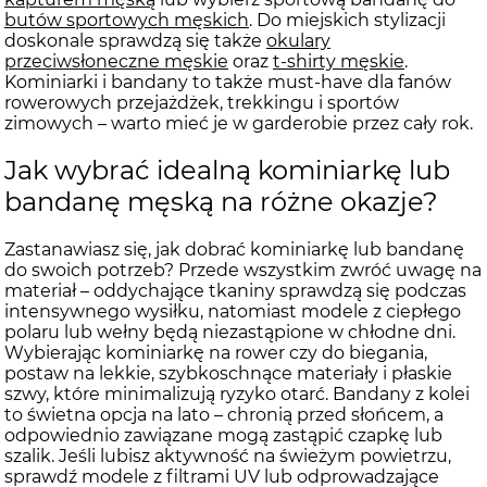
butów sportowych męskich
. Do miejskich stylizacji
doskonale sprawdzą się także
okulary
przeciwsłoneczne męskie
oraz
t-shirty męskie
.
Kominiarki i bandany to także must-have dla fanów
rowerowych przejażdżek, trekkingu i sportów
zimowych – warto mieć je w garderobie przez cały rok.
Jak wybrać idealną kominiarkę lub
bandanę męską na różne okazje?
Zastanawiasz się, jak dobrać kominiarkę lub bandanę
do swoich potrzeb? Przede wszystkim zwróć uwagę na
materiał – oddychające tkaniny sprawdzą się podczas
intensywnego wysiłku, natomiast modele z ciepłego
polaru lub wełny będą niezastąpione w chłodne dni.
Wybierając kominiarkę na rower czy do biegania,
postaw na lekkie, szybkoschnące materiały i płaskie
szwy, które minimalizują ryzyko otarć. Bandany z kolei
to świetna opcja na lato – chronią przed słońcem, a
odpowiednio zawiązane mogą zastąpić czapkę lub
szalik. Jeśli lubisz aktywność na świeżym powietrzu,
sprawdź modele z filtrami UV lub odprowadzające