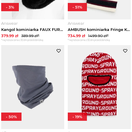
-
3
%
-
51
%
Answear
Answear
Kangol kominiarka FAUX FUR czarny
AMBUSH kominiarka Fringe Knit Balaclava beżowy
379.99
zł
389.99
zł*
734.99
zł
1499.90
zł*
*najniższa cena z 30 dni przed obniżką
*najniższa cena z 30 dni przed obniżką
-
50
%
-
19
%