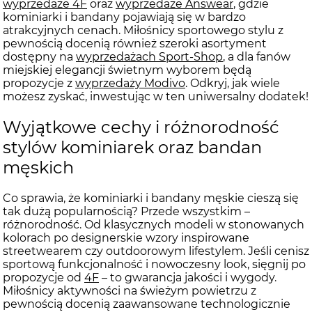
wyprzedaże 4F
oraz
wyprzedaże Answear
, gdzie
kominiarki i bandany pojawiają się w bardzo
atrakcyjnych cenach. Miłośnicy sportowego stylu z
pewnością docenią również szeroki asortyment
dostępny na
wyprzedażach Sport-Shop
, a dla fanów
miejskiej elegancji świetnym wyborem będą
propozycje z
wyprzedaży Modivo
. Odkryj, jak wiele
możesz zyskać, inwestując w ten uniwersalny dodatek!
Wyjątkowe cechy i różnorodność
stylów kominiarek oraz bandan
męskich
Co sprawia, że kominiarki i bandany męskie cieszą się
tak dużą popularnością? Przede wszystkim –
różnorodność. Od klasycznych modeli w stonowanych
kolorach po designerskie wzory inspirowane
streetwearem czy outdoorowym lifestylem. Jeśli cenisz
sportową funkcjonalność i nowoczesny look, sięgnij po
propozycje od
4F
– to gwarancja jakości i wygody.
Miłośnicy aktywności na świeżym powietrzu z
pewnością docenią zaawansowane technologicznie