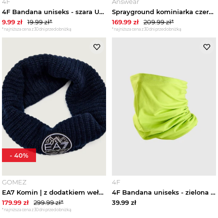
4F
Answear
4F Bandana uniseks - szara Uniwersalny
Sprayground kominiarka czerwony
9.99
zł
19.99
zł*
169.99
zł
209.99
zł*
*najniższa cena z 30 dni przed obniżką
*najniższa cena z 30 dni przed obniżką
-
40
%
GOMEZ
4F
EA7 Komin | z dodatkiem wełny granatowy
4F Bandana uniseks - zielona Uniwersalny Żółty
179.99
zł
299.99
zł*
39.99
zł
*najniższa cena z 30 dni przed obniżką