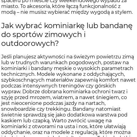
spaceru po mieście czy weekendowego wypadu za
miasto. To akcesoria, które łączą funkcjonalność z
modą – nie musisz wybierać między wygodą a stylem.
Jak wybrać kominiarkę lub bandanę
do sportów zimowych i
outdoorowych?
Jeśli planujesz aktywności na świeżym powietrzu zimą
lub w trudnych warunkach pogodowych, postaw na
kominiarki i bandany męskie o wysokich parametrach
technicznych. Modele wykonane z oddychających,
szybkoschnących materiałów zapewnią komfort nawet
podczas intensywnych treningów czy górskich
wypraw. Dobrze dobrana kominiarka ochroni twarz i
szyję przed mrozem, wiatrem, a nawet śniegiem, co
jest nieocenione podczas jazdy na nartach,
snowboardzie czy trekkingu. Bandany natomiast
świetnie sprawdzą się jako dodatkowa warstwa pod
kaskiem lub czapką. Warto zwrócić uwagę na
kominiarki z otworami na usta i nos, które ułatwiają
oddychanie, oraz na modele z regulacją, które można