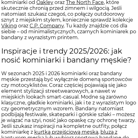
kominiarki od
Oakley
oraz
The North Face
, które
skutecznie chronią przed zimnem i wilgocią. Jeśli
natomiast szukasz czegoś, co połączy outdoorowy
sznyt z miejskim stylem, koniecznie sprawdź kolekcje
Viking
oraz
C.P. Company
. Tu każdy znajdzie coś dla
siebie – od minimalistycznych, czarnych kominiarek po
bandany z wyrazistym printem.
Inspiracje i trendy 2025/2026: jak
nosić kominiarki i bandany męskie?
W sezonach 2025 i 2026 kominiarki oraz bandany
męskie przestają być wyłącznie domeną sportowców
czy motocyklistów. Coraz częściej pojawiają się jako
element stylizacji streetwearowych, a nawet w
miejskich lookach smart-casual. Modne są zarówno
klasyczne, gładkie kominiarki, jak i te z wyrazistym logo
czy geometrycznym wzorem. Bandany natomiast
podbijają festiwale, skateparki i górskie szlaki – możesz
je wiązać na szyi, nosić jako opaskę czy ochronę twarzy.
Jeśli szukasz inspiracji na kompletne outfity, połącz
kominiarkę z
kurtką przejściową męską
,
bluzą z
kapturem męską
lub wybierz sportową bandanę do