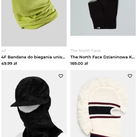
Wyprzedaże
4F
The North Face
4F Bandana do biegania uniseks - zielona Uniwersalny
The North Face Dzianinowa Kominiarka Z Prostokątnym Logo Tnf Tnf Black Rozmiar Rozmiar uniwersalny male
49.99
zł
169.00
zł