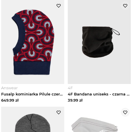
Answear
4F
Fusalp kominiarka Pilule czerwony
4F Bandana uniseks - czarna Uniwersalny
649.99
zł
39.99
zł