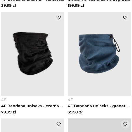
Rękawiczki snowboardowe męskie
39.99
zł
199.99
zł
Rękawiczki sportowe męskie
Skarpetki sportowe męskie
Okulary sportowe męskie
Odzież rowerowa
Bielizna sportowa męska
Bluzy sportowe męskie
4F
4F
4F Bandana uniseks - czarna Uniwersalny
4F Bandana uniseks - granatowa Uniwersalny
Buty sportowe męskie
79.99
zł
39.99
zł
Legginsy męskie