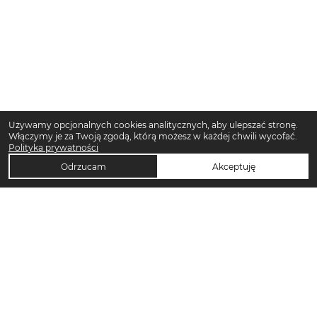
Używamy opcjonalnych cookies analitycznych, aby ulepszać stronę.
Włączymy je za Twoją zgodą, którą możesz w każdej chwili wycofać.
Polityka prywatności
Odrzucam
Akceptuję
TOP KATEGORIE DAMSKIE
Trencze damskie
Klapki płaskie damskie
Sukienki midi damskie