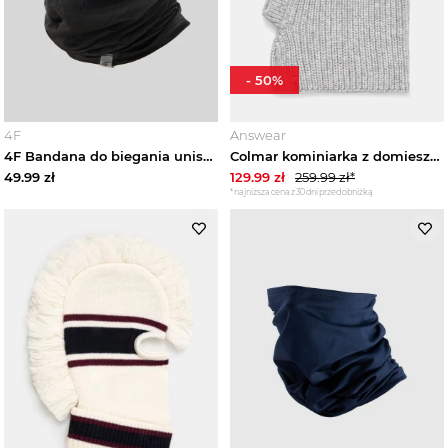
-
50
%
4F
Answear
4F Bandana do biegania uniseks - czarna Uniwersalny
Colmar kominiarka z domieszką wełny szary
49.99
zł
129.99
zł
259.99
zł*
*najniższa cena z 30 dni przed obniżką