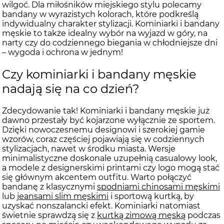
wilgoć. Dla miłośników miejskiego stylu polecamy
bandany w wyrazistych kolorach, które podkreślą
indywidualny charakter stylizacji. Kominiarki i bandany
męskie to także idealny wybór na wyjazd w góry, na
narty czy do codziennego biegania w chłodniejsze dni
– wygoda i ochrona w jednym!
Czy kominiarki i bandany męskie
nadają się na co dzień?
Zdecydowanie tak! Kominiarki i bandany męskie już
dawno przestały być kojarzone wyłącznie ze sportem.
Dzięki nowoczesnemu designowi i szerokiej gamie
wzorów, coraz częściej pojawiają się w codziennych
stylizacjach, nawet w środku miasta. Wersje
minimalistyczne doskonale uzupełnią casualowy look,
a modele z designerskimi printami czy logo mogą stać
się głównym akcentem outfitu. Warto połączyć
bandanę z klasycznymi
spodniami chinosami męskimi
lub
jeansami slim męskimi
i sportową kurtką, by
uzyskać nonszalancki efekt. Kominiarki natomiast
świetnie sprawdzą się z
kurtką zimową męską
podczas