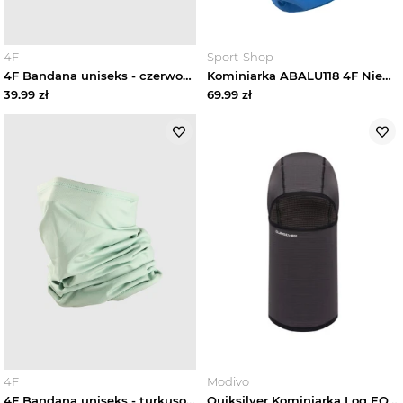
Zobacz wszystko
4F
Sport-Shop
4F Bandana uniseks - czerwona Uniwersalny
Kominiarka ABALU118 4F Niebieski
Akcesoria pływackie męskie
39.99
zł
69.99
zł
Akcesoria treningowe męskie
Gogle narciarskie i snowboardowe
męskie
Kaski męskie
Kominiarki i bandany męskie
Opaski sportowe męskie
Rękawiczki narciarskie męskie
4F
Modivo
4F Bandana uniseks - turkusowa Uniwersalny Turkusowy
Quiksilver Kominiarka Log EQYAA03999 Szary