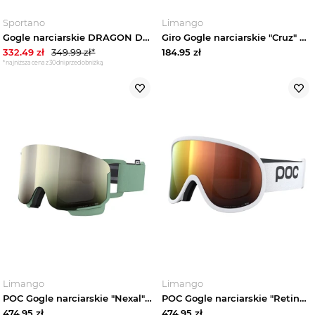
Sportano
Limango
Gogle narciarskie DRAGON D1 OTG icon green / lumalens green ion+lumalens amber Czarny
Giro Gogle narciarskie "Cruz" w kolorze złoto-oliwkowym rozmiar: onesize
332.49
zł
349.99
zł*
184.95
zł
*najniższa cena z 30 dni przed obniżką
Limango
Limango
POC Gogle narciarskie "Nexal" w kolorze zielonym rozmiar: onesize
POC Gogle narciarskie "Retina" w kolorze białym rozmiar: onesize
474.95
zł
474.95
zł