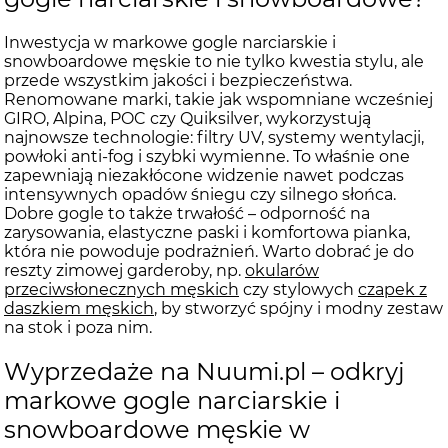
Inwestycja w markowe gogle narciarskie i
snowboardowe męskie to nie tylko kwestia stylu, ale
przede wszystkim jakości i bezpieczeństwa.
Renomowane marki, takie jak wspomniane wcześniej
GIRO, Alpina, POC czy Quiksilver, wykorzystują
najnowsze technologie: filtry UV, systemy wentylacji,
powłoki anti-fog i szybki wymienne. To właśnie one
zapewniają niezakłócone widzenie nawet podczas
intensywnych opadów śniegu czy silnego słońca.
Dobre gogle to także trwałość – odporność na
zarysowania, elastyczne paski i komfortowa pianka,
która nie powoduje podrażnień. Warto dobrać je do
reszty zimowej garderoby, np.
okularów
przeciwsłonecznych męskich
czy stylowych
czapek z
daszkiem męskich
, by stworzyć spójny i modny zestaw
na stok i poza nim.
Wyprzedaże na Nuumi.pl – odkryj
markowe gogle narciarskie i
snowboardowe męskie w