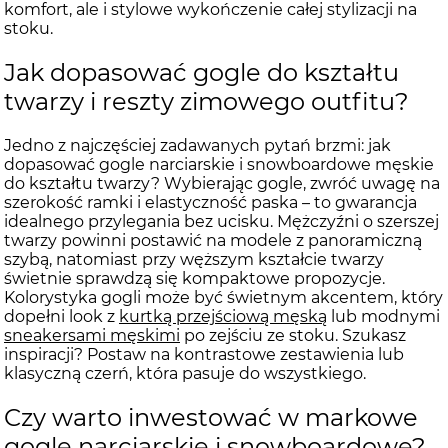
komfort, ale i stylowe wykończenie całej stylizacji na
stoku.
Jak dopasować gogle do kształtu
twarzy i reszty zimowego outfitu?
Jedno z najczęściej zadawanych pytań brzmi: jak
dopasować gogle narciarskie i snowboardowe męskie
do kształtu twarzy? Wybierając gogle, zwróć uwagę na
szerokość ramki i elastyczność paska – to gwarancja
idealnego przylegania bez ucisku. Mężczyźni o szerszej
twarzy powinni postawić na modele z panoramiczną
szybą, natomiast przy węższym kształcie twarzy
świetnie sprawdzą się kompaktowe propozycje.
Kolorystyka gogli może być świetnym akcentem, który
dopełni look z
kurtką przejściową męską
lub modnymi
sneakersami męskimi
po zejściu ze stoku. Szukasz
inspiracji? Postaw na kontrastowe zestawienia lub
klasyczną czerń, która pasuje do wszystkiego.
Czy warto inwestować w markowe
gogle narciarskie i snowboardowe?