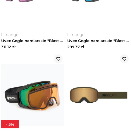
Limango
Limango
Uvex Gogle narciarskie "Blast FM" w kolorze fioletowym rozmiar: onesize
Uvex Gogle narciarskie "Blast FM" w kolorze błękitno-białym rozmiar: onesize
311.12
zł
299.37
zł
-
5
%