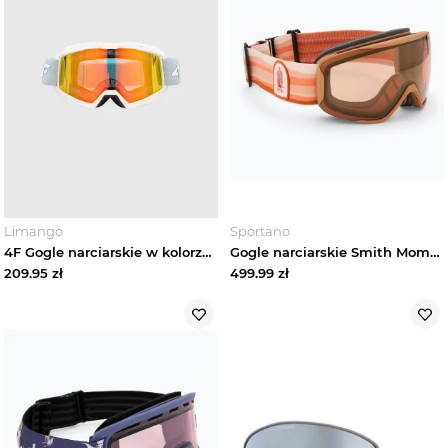
Limango
Sportano
4F Gogle narciarskie w kolorze błękitno-pomarańczowym rozmiar: onesize
Gogle narciarskie Smith Moment mirage / chromapop pro photochromic gold mirror Brązowy
209.95
zł
499.99
zł