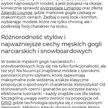
wybór najnowszych modeli, a jeśli polujesz na okazje,
koniecznie sprawdź
wyprzedaże Limango
oraz ofertę
Zalando Lounge
, gdzie markowe gogle czekają w
znakomitych cenach. Zadbaj o swój look i komfort,
wybierając modele, które nie tylko chronią, ale i
podkreślą Twój charakter na stoku.
Różnorodność stylów i
najważniejsze cechy męskich gogli
narciarskich i snowboardowych
W świecie męskich gogli narciarskich i
snowboardowych liczy się nie tylko funkcjonalność, ale
też styl. Na Nuumi.pl znajdziesz modele z szerokimi,
panoramicznymi szybami, które zapewniają
maksymalne pole widzenia, a także klasyczne
propozycje o sportowym charakterze. Kolorystyka? Od
stonowanych czerni i granatów po soczyste barwy i
efektowne lustrzanki – każdy znajdzie coś dla siebie.
Szczególną uwagę warto zwrócić na propozycje od
GIRO
, gdzie technologia spotyka się z nowoczesnym
designem. Miłośnicy klasyki docenią modele
Alpina
,