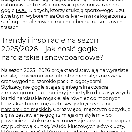
natomiast entuzjaści innowacji powinni zajrzeć po
gogle
POC
. Dla tych, którzy szukają sportowego luzu,
świetnym wyborem są
Quiksilver
– marka kojarzona z
surfingiem, ale równie mocno obecna na śnieżnych
trasach.
Trendy i inspiracje na sezon
2025/2026 – jak nosić gogle
narciarskie i snowboardowe?
Na sezon 2025 i 2026 projektanci stawiają na wyraziste
detale, przyciemniane lub fotochromatyczne szyby
oraz wygodne, szerokie paski z logotypami.
Stylizacyjnie gogle stają się integralną częścią
zimowego outfitu – nosimy je nie tylko do klasycznych
kurtki narciarskie męskie
, ale również do modnych
bluz z kapturem męskich
i wygodnych
spodni
narciarskich męskich
. Coraz więcej mężczyzn decyduje
się na zestawienie gogli z miejskim stylem – po
powrocie ze stoku śmiało możesz je zarzucić na czapkę
czy puchową kurtkę. Wśród kluczowych słów-kluczy,
które warto znać i które przekładają się na konwersję,