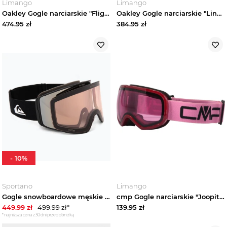
Limango
Limango
Rękawiczki snowboardowe męskie
Oakley Gogle narciarskie "Flight Path" w kolorze czarno-jasnobrązowym rozmiar: L
Oakley Gogle narciarskie "Line Miner M" w kolorze żółto-czerwono-czarnym rozmiar: L
474.95
zł
384.95
zł
Rękawiczki sportowe męskie
Skarpetki sportowe męskie
Okulary sportowe męskie
Odzież rowerowa
Bielizna sportowa męska
-
10
%
Bluzy sportowe męskie
Sportano
Limango
Buty sportowe męskie
Gogle snowboardowe męskie Quiksilver Storm MG black / black clux ml silver
cmp Gogle narciarskie "Joopiter" w kolorze jasnoróżowym rozmiar: onesize
449.99
zł
499.99
zł*
139.95
zł
Legginsy męskie
*najniższa cena z 30 dni przed obniżką