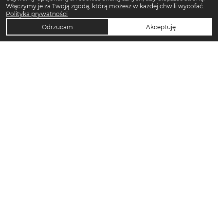
Włączymy je za Twoją zgodą, którą możesz w każdej chwili wycofać.
Polityka prywatności
Odrzucam
Akceptuję
TOP KATEGORIE DAMSKIE
Trencze damskie
Klapki płaskie damskie
Sukienki midi damskie
Sukienki maxi damskie
Klapki damskie
Torebki crossbody
Sandały damskie
Torebki tote bag
Sukienki codzienne damskie
Sandały na koturnie
Pierścionki
Sandały na obcasie
Szorty damskie