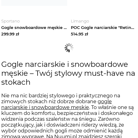
Sportano
Limango
Gogle snowboardowe męskie Quiksilver QSRC Adapt black / adapt black
POC Gogle narciarskie "Retina" w kolorze czarnym rozmiar: onesize
299.99
zł
514.95
zł
Gogle narciarskie i snowboardowe
męskie – Twój stylowy must-have na
stokach
Nie ma nic bardziej stylowego i praktycznego na
zimowych stokach niż dobrze dobrane
gogle
narciarskie i snowboardowe męskie
. To właśnie one są
kluczem do komfortu, bezpieczeństwa i doskonałego
widzenia podczas szaleństw na śniegu. Zarówno
początkujący, jak i doświadczeni riderzy wiedzą, że
wybór odpowiednich gogli może odmienić każdą
zimową wyprawę. Na Nuumi.pl znajdziesz szeroki