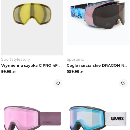
Wyprzedaże
SportStyleStory
Sportano
Wymienna szybka C PRO 4F 4FMM00ALENUSY1 - żółta
Gogle narciarskie DRAGON NFX2 predator / lumalens rosegold ion+lumalens midnight Niebieski
99.99
zł
559.99
zł