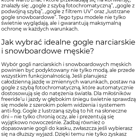
znalazły się: „gogle z szybą fotochromatyczną”, „gogle z
podwójną szybą”, „gogle z filtrem UV” oraz „lustrzane
gogle snowboardowe”. Tego typu modele nie tylko
świetnie wyglądają, ale i gwarantują maksymalną
ochronę w każdych warunkach.
Jak wybrać idealne gogle narciarskie
i snowboardowe męskie?
Wybór gogli narciarskich i snowboardowych męskich
powinien być podyktowany nie tylko modą, ale przede
wszystkim funkcjonalnością. Jeśli planujesz
całodzienną jazdę w zmiennych warunkach, postaw na
gogle z szybą fotochromatyczną, które automatycznie
dostosowują się do natężenia światła. Dla miłośników
freeride’u i jazdy w głębokim śniegu świetnie sprawdzą
się modele z szerokim polem widzenia i systemem
anti-fog. Gogle z lustrzaną szybą to hit na słoneczne
dni – nie tylko chronią oczy, ale i prezentują się
wyjątkowo nowocześnie. Zadbaj również o
dopasowanie gogli do kasku, zwłaszcza jeśli wybierasz
się na dłuższy wyjazd. Dzięki temu nie tylko zyskasz