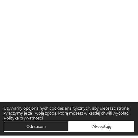
Używamy opcjonalnych cookies analitycznych, aby ulepszać stronę.
Włączymy je za Twoją zgodą, którą możesz w każdej chwili wycofać.
Polityka prywatności
Odrzucam
Akceptuję