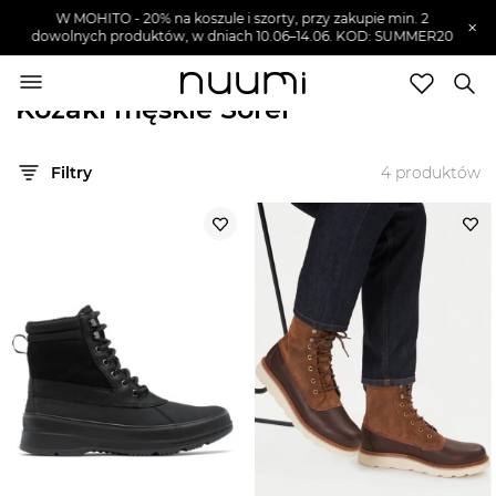
W MOHITO - 20% na koszule i szorty, przy zakupie min. 2
×
dowolnych produktów, w dniach 10.06–14.06. KOD: SUMMER20
nuumi.pl
>
Marki
>
Sorel
>
Buty męskie
>
Kozaki męskie
Kozaki męskie Sorel
Marki
Filtry
4
produktów
Trendy
SZUKAJ
Wyprzedaże