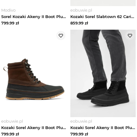
Modivo
eobuwie.pl
Sorel Kozaki Akeny II Boot Plus Wp 2084851010 Czarny
Kozaki Sorel Slabtown 62 Caribou 100 2078321242 Brązowy
799.99
zł
859.99
zł
eobuwie.pl
eobuwie.pl
Kozaki Sorel Akeny II Boot Plus Wp 2084851256 Brązowy
Kozaki Sorel Akeny II Boot Plus Wp 2084851010 Czarny
799.99
zł
799.99
zł