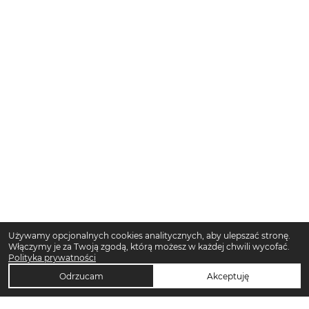
Używamy opcjonalnych cookies analitycznych, aby ulepszać stronę.
Włączymy je za Twoją zgodą, którą możesz w każdej chwili wycofać.
Polityka prywatności
Odrzucam
Akceptuję