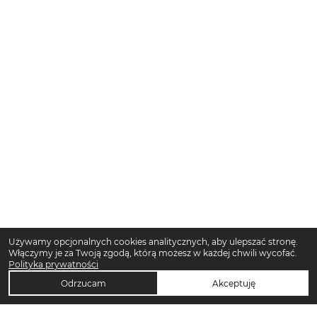
Używamy opcjonalnych cookies analitycznych, aby ulepszać stronę.
Włączymy je za Twoją zgodą, którą możesz w każdej chwili wycofać.
Polityka prywatności
Odrzucam
Akceptuję