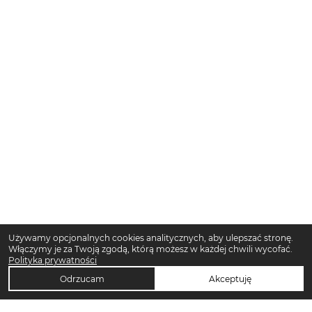
Używamy opcjonalnych cookies analitycznych, aby ulepszać stronę.
Włączymy je za Twoją zgodą, którą możesz w każdej chwili wycofać.
Polityka prywatności
Odrzucam
Akceptuję