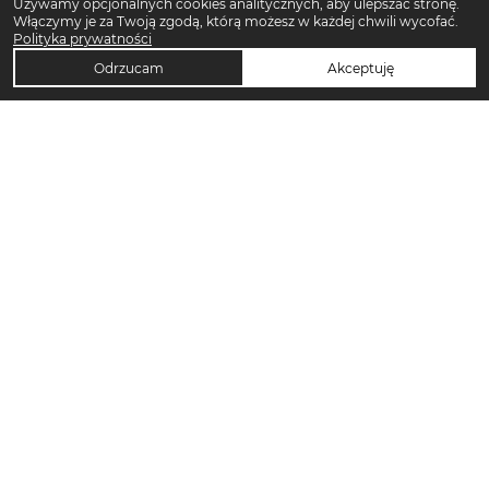
Używamy opcjonalnych cookies analitycznych, aby ulepszać stronę.
Włączymy je za Twoją zgodą, którą możesz w każdej chwili wycofać.
Polityka prywatności
Odrzucam
Akceptuję
TOP KATEGORIE DAMSKIE
Trencze damskie
Klapki płaskie damskie
Sukienki midi damskie
Sukienki maxi damskie
Klapki damskie
Torebki crossbody
Sandały damskie
Torebki tote bag
Sukienki codzienne damskie
Sandały na koturnie
Pierścionki
Sandały na obcasie
Szorty damskie