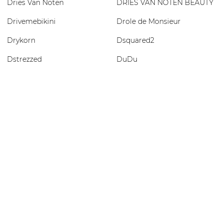
Dries Van Noten
DRIES VAN NOTEN BEAUTY
Drivemebikini
Drole de Monsieur
Drykorn
Dsquared2
Dstrezzed
DuDu