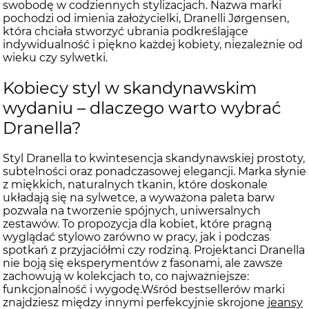
swobodę w codziennych stylizacjach. Nazwa marki
pochodzi od imienia założycielki, Dranelli Jørgensen,
która chciała stworzyć ubrania podkreślające
indywidualność i piękno każdej kobiety, niezależnie od
wieku czy sylwetki.
Kobiecy styl w skandynawskim
wydaniu – dlaczego warto wybrać
Dranella?
Styl Dranella to kwintesencja skandynawskiej prostoty,
subtelności oraz ponadczasowej elegancji. Marka słynie
z miękkich, naturalnych tkanin, które doskonale
układają się na sylwetce, a wyważona paleta barw
pozwala na tworzenie spójnych, uniwersalnych
zestawów. To propozycja dla kobiet, które pragną
wyglądać stylowo zarówno w pracy, jak i podczas
spotkań z przyjaciółmi czy rodziną. Projektanci Dranella
nie boją się eksperymentów z fasonami, ale zawsze
zachowują w kolekcjach to, co najważniejsze:
funkcjonalność i wygodę.Wśród bestsellerów marki
znajdziesz między innymi perfekcyjnie skrojone
jeansy