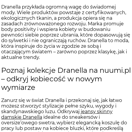
Dranella przykłada ogromną wagę do świadomej
mody. Wiele produktów powstaje z certyfikowanych,
ekologicznych tkanin, a produkcja opiera się na
zasadach zrównoważonego rozwoju. Marka promuje
body positivity i wspiera kobiety w budowaniu
pewności siebie poprzez ubrania, które dopasowują się
do sylwetki i nie ograniczają ruchów. Dranella to moda,
która inspiruje do życia w zgodzie ze sobą i
otaczającym światem – zarówno poprzez klasykę, jak i
aktualne trendy.
Poznaj kolekcje Dranella na nuumi.pl
– odkryj kobiecość w nowym
wymiarze
Zanurz się w świat Dranella i przekonaj się, jak łatwo
możesz stworzyć stylizacje pełne szyku, wygody i
skandynawskiego luzu. Odkrywaj
jeansy skinny
damskie Dranella
idealne do sneakersów i
oversize’owego swetra, wybierz elegancką koszulę do
pracy lub postaw na kobiece bluzki, które podkreślą