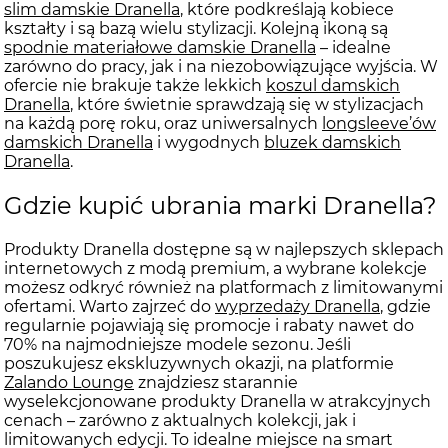
slim damskie Dranella
, które podkreślają kobiece
kształty i są bazą wielu stylizacji. Kolejną ikoną są
spodnie materiałowe damskie Dranella
– idealne
zarówno do pracy, jak i na niezobowiązujące wyjścia. W
ofercie nie brakuje także lekkich
koszul damskich
Dranella
, które świetnie sprawdzają się w stylizacjach
na każdą porę roku, oraz uniwersalnych
longsleeve’ów
damskich Dranella
i wygodnych
bluzek damskich
Dranella
.
Gdzie kupić ubrania marki Dranella?
Produkty Dranella dostępne są w najlepszych sklepach
internetowych z modą premium, a wybrane kolekcje
możesz odkryć również na platformach z limitowanymi
ofertami. Warto zajrzeć do
wyprzedaży Dranella
, gdzie
regularnie pojawiają się promocje i rabaty nawet do
70% na najmodniejsze modele sezonu. Jeśli
poszukujesz ekskluzywnych okazji, na platformie
Zalando Lounge
znajdziesz starannie
wyselekcjonowane produkty Dranella w atrakcyjnych
cenach – zarówno z aktualnych kolekcji, jak i
limitowanych edycji. To idealne miejsce na smart