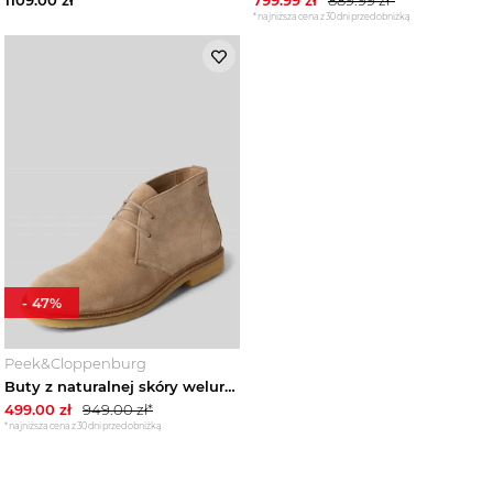
*najniższa cena z 30 dni przed obniżką
-
47
%
Peek&Cloppenburg
Buty z naturalnej skóry welurowej model ‘KOPE’ Boss Beżowy
499.00
zł
949.00
zł*
*najniższa cena z 30 dni przed obniżką