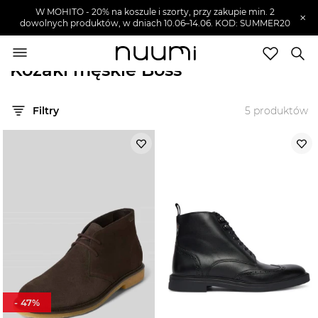
W MOHITO - 20% na koszule i szorty, przy zakupie min. 2
×
dowolnych produktów, w dniach 10.06–14.06. KOD: SUMMER20
nuumi.pl
>
Marki
>
Boss
>
Buty męskie
>
Kozaki męskie
Kozaki męskie Boss
Marki
Filtry
5
produktów
Trendy
SZUKAJ
Wyprzedaże
-
47
%