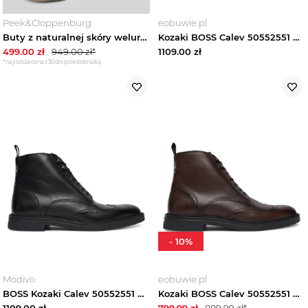
Peek&Cloppenburg
eobuwie.pl
Buty z naturalnej skóry welurowej model ‘KOPE’ Boss Ciemnobrązowy
Kozaki BOSS Calev 50552551 Czarny
499.00
zł
949.00
zł*
1109.00
zł
*najniższa cena z 30 dni przed obniżką
-
10
%
Modivo
eobuwie.pl
BOSS Kozaki Calev 50552551 Czarny
Kozaki BOSS Calev 50552551 Brązowy
1109.00
zł
799.99
zł
889.99
zł*