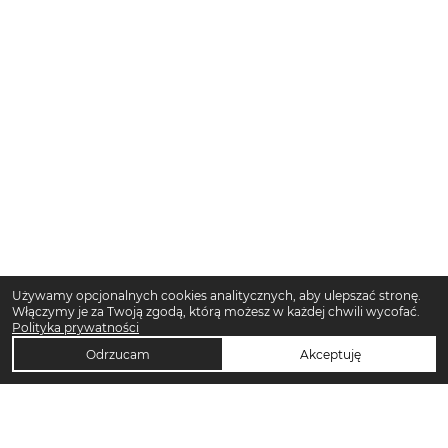
Używamy opcjonalnych cookies analitycznych, aby ulepszać stronę.
Włączymy je za Twoją zgodą, którą możesz w każdej chwili wycofać.
Polityka prywatności
Odrzucam
Akceptuję